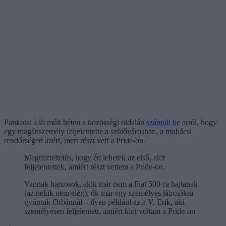
Pankotai Lili múlt héten a közösségi oldalán
számolt be
arról, hogy
egy magánszemély feljelentette a szülővárosban, a mohácsi
rendőrségen azért, mert részt vett a Pride-on.
Megtiszteltetés, hogy én lehetek az első, akit
feljelentettek, amiért részt vettem a Pride-on.
Vannak harcosok, akik már nem a Fiat 500-ra hajtanak
(az nekik nem elég), ők már egy személyes lábcsókra
gyúrnak Orbánnál – ilyen például az a V. Erik, aki
személyesen feljelentett, amiért kint voltam a Pride-on