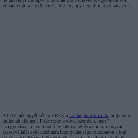
rendezvényt Budapest önkormányzata szervezte, egyébként sem
vonatkozott rá a gyülekezési törvény, így nem történt szabálysértés.
A hét elején egyébként a BRFK a
honlapján is közölte
, hogy nem
indítanak eljárást a Pride résztvevőivel szemben, mert "
az egymásnak ellentmondó nyilatkozatok és az önkormányzati
szerepvállalás sokak számára bizonytalanságot okozhatott a jogi
értelmezést illetően, feltételezhették, hogy a hatályos szabályok