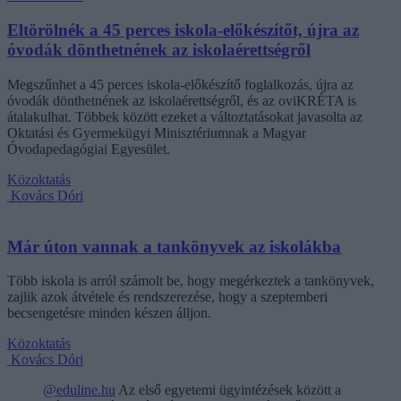
Eltörölnék a 45 perces iskola-előkészítőt, újra az
óvodák dönthetnének az iskolaérettségről
Megszűnhet a 45 perces iskola-előkészítő foglalkozás, újra az
óvodák dönthetnének az iskolaérettségről, és az oviKRÉTA is
átalakulhat. Többek között ezeket a változtatásokat javasolta az
Oktatási és Gyermekügyi Minisztériumnak a Magyar
Óvodapedagógiai Egyesület.
Közoktatás
Kovács Dóri
Már úton vannak a tankönyvek az iskolákba
Több iskola is arról számolt be, hogy megérkeztek a tankönyvek,
zajlik azok átvétele és rendszerezése, hogy a szeptemberi
becsengetésre minden készen álljon.
Közoktatás
Kovács Dóri
@eduline.hu
Az első egyetemi ügyintézések között a