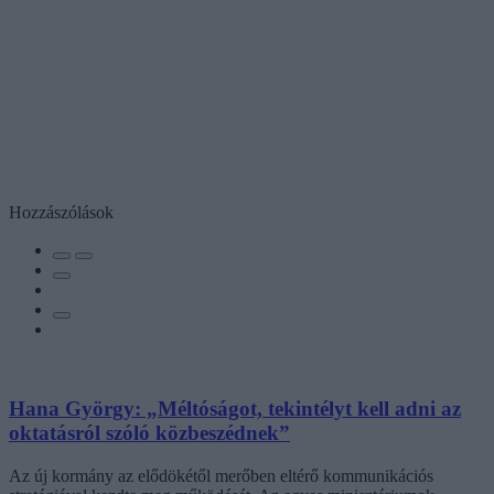
Hozzászólások
Hana György: „Méltóságot, tekintélyt kell adni az
oktatásról szóló közbeszédnek”
Az új kormány az elődökétől merőben eltérő kommunikációs