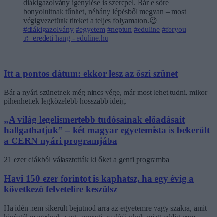
diákigazolvány igénylése is szerepel. Bár elsőre
bonyolultnak tűnhet, néhány lépésből megvan – most
végigvezetünk titeket a teljes folyamaton.😉
#diákigazolvány
#egyetem
#neptun
#eduline
#foryou
♬ eredeti hang - eduline.hu
Itt a pontos dátum: ekkor lesz az őszi szünet
Bár a nyári szünetnek még nincs vége, már most lehet tudni, mikor
pihenhettek legközelebb hosszabb ideig.
„A világ legelismertebb tudósainak előadásait
hallgathatjuk” – két magyar egyetemista is bekerült
a CERN nyári programjába
21 ezer diákból választották ki őket a genfi programba.
Havi 150 ezer forintot is kaphatsz, ha egy évig a
következő felvételire készülsz
Ha idén nem sikerült bejutnod arra az egyetemre vagy szakra, amit
kinéztél magadnak, vagy anyagi, családi okok miatt eddig nem