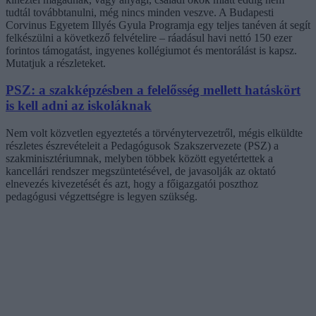
tudtál továbbtanulni, még nincs minden veszve. A Budapesti
Corvinus Egyetem Illyés Gyula Programja egy teljes tanéven át segít
felkészülni a következő felvételire – ráadásul havi nettó 150 ezer
forintos támogatást, ingyenes kollégiumot és mentorálást is kapsz.
Mutatjuk a részleteket.
PSZ: a szakképzésben a felelősség mellett hatáskört
is kell adni az iskoláknak
Nem volt közvetlen egyeztetés a törvénytervezetről, mégis elküldte
részletes észrevételeit a Pedagógusok Szakszervezete (PSZ) a
szakminisztériumnak, melyben többek között egyetértettek a
kancellári rendszer megszüntetésével, de javasolják az oktató
elnevezés kivezetését és azt, hogy a főigazgatói poszthoz
pedagógusi végzettségre is legyen szükség.