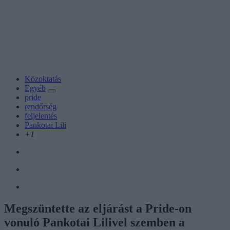
Közoktatás
Egyéb
pride
rendőrség
feljelentés
Pankotai Lili
+1
Megszüntette az eljárást a Pride-on
vonuló Pankotai Lilivel szemben a