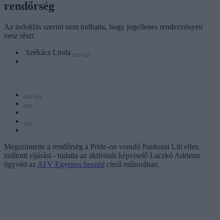
rendőrség
Az indoklás szerint nem tudhatta, hogy jogellenes rendezvényen
vesz részt.
Székács Linda
Megszüntette a rendőrség a Pride-on vonuló Pankotai Lili ellen
indítottt eljárást - tudatta az aktivistát képviselő Laczkó Adrienn
ügyvéd az
ATV Egyenes beszéd
című műsorában.