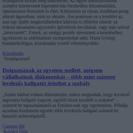
stratégiával kezdte meg működését. Az egyes minisztériumok
szintjére kiterjesztett hiperaktivitás érezhetően felszabadulást,
optimizmust ébresztett és éltet. Különösen az olyan, korábban porig
alázott ágazatban, mint az oktatás. Ám pontosan ez a lendület az,
ami egy újabb megkerülhetetlen kihívást is előtérbe rántott: az
érdemi társadalmi egyeztetés ígéretének beváltását, vagy más szóval
„kényszerét”. Ennek, az amúgy pozitív stressznek a kezeléséhez
igyekszem az alábbiakban szempontokat adni. Hana György
humánökológus, közoktatási vezető véleménycikke.
Közoktatás
Vendégszerző
Dolgoznának az egyetem mellett, mégsem
vállalhatnak diákmunkát – több mint százezer
levelezős hallgatót érinthet a szabály
„Szinte bárhol voltam állásinterjún, mikor megtudták, hogy levelező
tagozatos hallgató vagyok, egyből húzni kezdték a szájukat” –
számolt be tapasztalatairól az Eduline-nak egy egyetemista. Példája
azonban korántsem egyedi: több levelezős hallgató számolt be
hasonló nehézségekről.
Campus life
Kovács Dóri