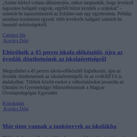
„Szinte bárhol voltam állásinterjún, mikor megtudták, hogy levelező
tagozatos hallgató vagyok, egyből húzni kezdték a szájukat” –
számolt be tapasztalatairól az Eduline-nak egy egyetemista. Példája
azonban korántsem egyedi: több levelezős hallgató számolt be
hasonló nehézségekről.
Campus life
Kovács Dóri
Eltörölnék a 45 perces iskola-előkészítőt, újra az
óvodák dönthetnének az iskolaérettségről
Megszűnhet a 45 perces iskola-előkészítő foglalkozás, újra az
óvodák dönthetnének az iskolaérettségről, és az oviKRÉTA is
átalakulhat. Többek között ezeket a változtatásokat javasolta az
Oktatási és Gyermekügyi Minisztériumnak a Magyar
Óvodapedagógiai Egyesület.
Közoktatás
Kovács Dóri
Már úton vannak a tankönyvek az iskolákba