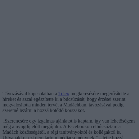
Távozásával kapcsolatban a
Telex
megkeresésére megerősítette a
híreket és azzal egészítette ki a búcsúzását, hogy érzései szerint
megvalósította minden tervét a Madáchban, távozásával pedig
szeretné lezárni a hozzá kötődő korszakot.
„Szerencsére egy izgalmas ajánlatot is kaptam, így van lehetőségem
még a nyugdíj előtt megújulni. A Facebookon elbúcsúztam a
Madách közösségétől, a régi tanítványoktól és kollégáktól is.
Ugyanakkor ezt nem tartom médiaeseménynek.” – tette hozzá.