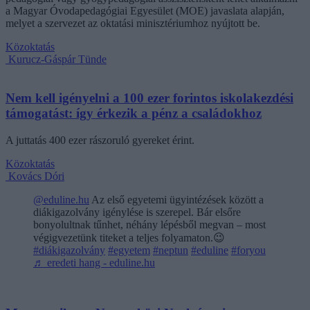
a Magyar Óvodapedagógiai Egyesület (MOE) javaslata alapján,
melyet a szervezet az oktatási minisztériumhoz nyújtott be.
Közoktatás
Kurucz-Gáspár Tünde
Nem kell igényelni a 100 ezer forintos iskolakezdési
támogatást: így érkezik a pénz a családokhoz
A juttatás 400 ezer rászoruló gyereket érint.
Közoktatás
Kovács Dóri
@eduline.hu
Az első egyetemi ügyintézések között a
diákigazolvány igénylése is szerepel. Bár elsőre
bonyolultnak tűnhet, néhány lépésből megvan – most
végigvezetünk titeket a teljes folyamaton.😉
#diákigazolvány
#egyetem
#neptun
#eduline
#foryou
♬ eredeti hang - eduline.hu