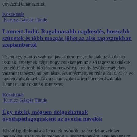
egyetemi tanár szerint.
Közoktatás
Kurucz-Gáspár Tünde
Lannert Judit: Rugalmasabb napkezdés, hosszabb
szünetek és több mozgás jöhet az alsó tagozatokban
szeptembertől
Tizennégy pontos szakmai javaslatcsomagot kaptak az általános
iskolák, amelynek célja, hogy csökkenjen az alsó tagozatos diákok
terhelése, és több idő jusson mozgásra, kreatív tevékenységekre,
valamint tapasztalati tanulásra. Az intézmények már a 2026/2027-es
tanévtől alkalmazhatják az ajánlásokat – írta Facebook-oldalán
Lannert Judit oktatási miniszter.
Közoktatás
Kurucz-Gáspár Tünde
Úgy néz ki, mégsem dolgozhatnak
óvodapedagógusként az óvodai nevelők
Kizárólag diplomások lehetnek óvónők, az óvodai nevelőket
pedagógiai vagy gyógypedagógiai asszisztensként lehet alkalmazni