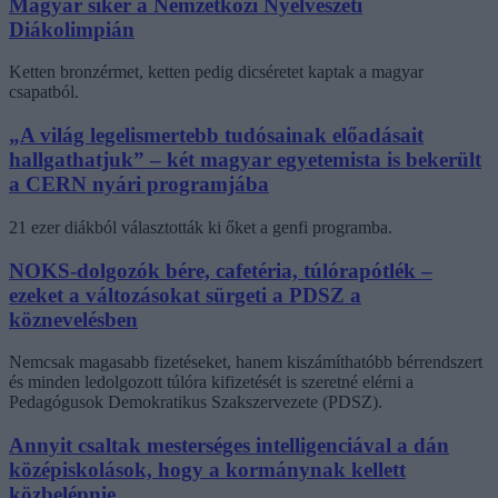
Magyar siker a Nemzetközi Nyelvészeti
Diákolimpián
Ketten bronzérmet, ketten pedig dicséretet kaptak a magyar
csapatból.
„A világ legelismertebb tudósainak előadásait
hallgathatjuk” – két magyar egyetemista is bekerült
a CERN nyári programjába
21 ezer diákból választották ki őket a genfi programba.
NOKS-dolgozók bére, cafetéria, túlórapótlék –
ezeket a változásokat sürgeti a PDSZ a
köznevelésben
Nemcsak magasabb fizetéseket, hanem kiszámíthatóbb bérrendszert
és minden ledolgozott túlóra kifizetését is szeretné elérni a
Pedagógusok Demokratikus Szakszervezete (PDSZ).
Annyit csaltak mesterséges intelligenciával a dán
középiskolások, hogy a kormánynak kellett
közbelépnie