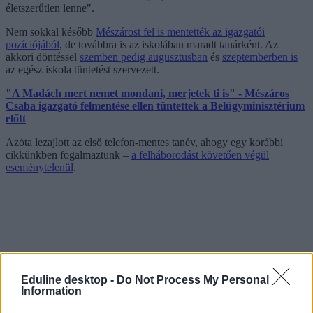
életszerűtlen lenne".
Nem sokkal később
Mészárost fel is mentették az igazgatói
pozíciójából
, de továbbra is az iskolában maradt tanárként. Az
akkori döntéssel
szemben pedig augusztusban
és
szeptemberben is
az egész iskola tüntetést szervezett.
"A Madách mert nemet mondani, merjetek ti is" - Mészáros
Csaba igazgató felmentése ellen tüntettek a Belügyminisztérium
előtt
Azóta lezajlott az első telefon-mentes tanév, ahogy egy korábbi
cikkünkben fogalmaztunk –
a felháborodást követően végül
eseménytelenül
.
Eduline desktop -
Do Not Process My Personal
Information