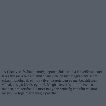
„A Gondviselés által nemrég kapott ajánlat segít a Nevelőtestülettel
is lezárni azt a búcsút, amit a tanév elején már megkaptam. Nem
sokan mondhatják el, hogy ilyen szeretetben és megbecsülésben
válnak el saját közösségüktől. Meghatározó és kitörölhetetlen
minden, ami történt. De most nagyobb szükség van rám valahol
máshol” – fogalmazta meg a posztban.