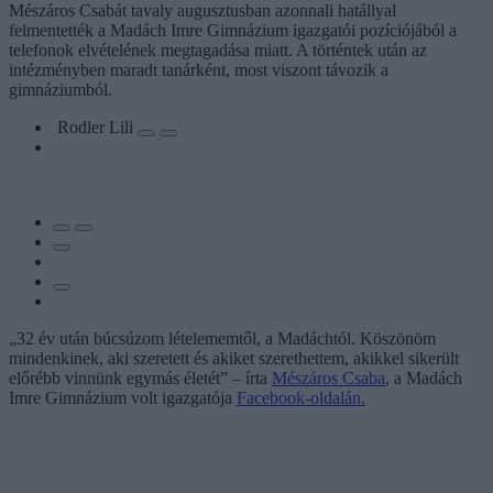
Mészáros Csabát tavaly augusztusban azonnali hatállyal
felmentették a Madách Imre Gimnázium igazgatói pozíciójából a
telefonok elvételének megtagadása miatt. A történtek után az
intézményben maradt tanárként, most viszont távozik a
gimnáziumból.
Rodler Lili
„32 év után búcsúzom lételememtől, a Madáchtól. Köszönöm
mindenkinek, aki szeretett és akiket szerethettem, akikkel sikerült
előrébb vinnünk egymás életét” – írta
Mészáros Csaba
, a Madách
Imre Gimnázium volt igazgatója
Facebook-oldalán.