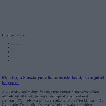
Hozzászólások
Mi a baj a 8 osztályos általános iskolával, és mi jöhet
helyette?
A kisiskolák tanárhiánya és a kisgimnáziumok elitképzővé válása
nem elszigetelt hibák, hanem a jelenlegi oktatási szerkezet
„erővonalai”, amelyek a rendszer gyökeres reformjáért kiáltanak Dr.
Gyarmathy Éva klinikai és neveléslélektani szakpszichológus,