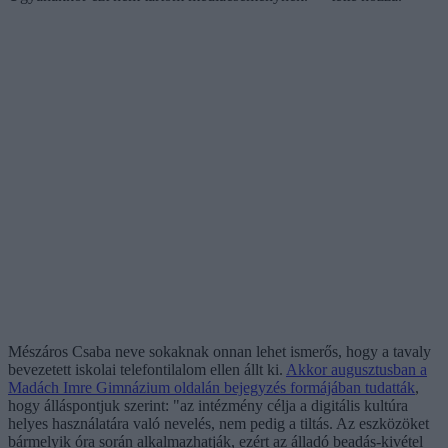
Mészáros Csaba neve sokaknak onnan lehet ismerős, hogy a tavaly
bevezetett iskolai telefontilalom ellen állt ki.
Akkor augusztusban a
Madách Imre Gimnázium oldalán bejegyzés formájában tudatták
,
hogy álláspontjuk szerint: "az intézmény célja a digitális kultúra
helyes használatára való nevelés, nem pedig a tiltás. Az eszközöket
bármelyik óra során alkalmazhatják, ezért az álladó beadás-kivétel