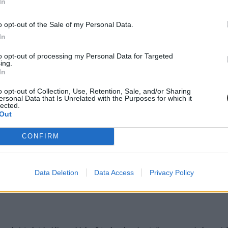
In
o opt-out of the Sale of my Personal Data.
In
to opt-out of processing my Personal Data for Targeted
ing.
In
o opt-out of Collection, Use, Retention, Sale, and/or Sharing
ersonal Data that Is Unrelated with the Purposes for which it
lected.
Out
CONFIRM
Data Deletion
Data Access
Privacy Policy
eresztül megvalósuló egészség- és környezettudatos életmód megismerteté