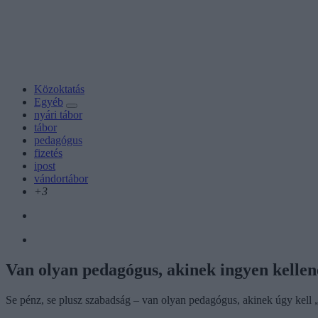
Közoktatás
Egyéb
nyári tábor
tábor
pedagógus
fizetés
ipost
vándortábor
+3
Van olyan pedagógus, akinek ingyen kellen
Se pénz, se plusz szabadság – van olyan pedagógus, akinek úgy kell „v