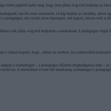
gra kitett papírról tudta meg, hogy nem július 4-ig kell bejárnia az isko
zabadságunk van.Ha nem szeretnénk 14-éig bejárni az iskolába, akkor e
 pedagógus, aki ezután azon töprengett, mit tegyen, hiszen neki a táb
an csak július 4-ig kell bejárniuk a tanároknak.A pedagógus végül úgy d
 a választ kaptuk, hogy „abban az esetben, ha a tankerületi központ/isk
lapján a szabadságot – a pedagógus előzetes meghallgatása után – az iga
n kerül sor. A munkáltató évente hét munkanap szabadságot a pedagógu