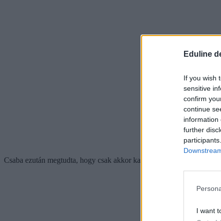
Eduline d
If you wish 
sensitive in
confirm you
continue se
information 
further disc
participants
Downstream 
Csaba ezután megtudta, hogy csak akkor kaphatna a vándortáborért pén
Persona
I want t