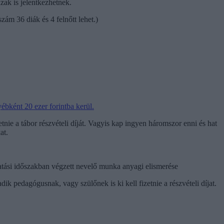
zak is jelentkezhetnek.
ám 36 diák és 4 felnőtt lehet.)
ébként 20 ezer forintba kerül.
tnie a tábor részvételi díját. Vagyis kap ingyen háromszor enni és hat
at.
atási időszakban végzett nevelő munka anyagi elismerése
 pedagógusnak, vagy szülőnek is ki kell fizetnie a részvételi díjat.