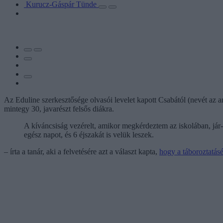
Kurucz-Gáspár Tünde
Az Eduline szerkesztősége olvasói levelet kapott Csabától (nevét az 
mintegy 30, javarészt felsős diákra.
A kíváncsiság vezérelt, amikor megkérdeztem az iskolában, jár
egész napot, és 6 éjszakát is velük leszek.
– írta a tanár, aki a felvetésére azt a választ kapta,
hogy a táboroztatás