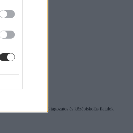
se, népszerűsítése a felső tagozatos és középiskolás fiatalok