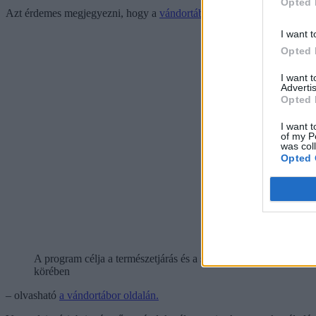
Opted 
Azt érdemes megjegyezni, hogy a
vándortábor nem egy sima tábor.
I want t
Opted 
I want 
Advertis
Opted 
I want t
of my P
was col
Opted 
A program célja a természetjárás és a sport, valamint az azon k
körében
– olvasható
a vándortábor oldalán.