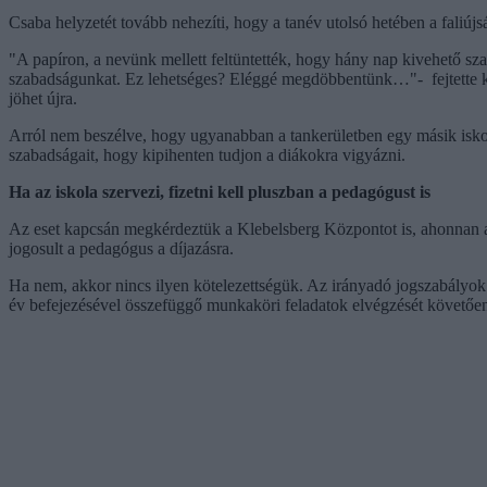
Csaba helyzetét tovább nehezíti, hogy a tanév utolsó hetében a faliújsá
"A papíron, a nevünk mellett feltüntették, hogy hány nap kivehető s
szabadságunkat. Ez lehetséges? Eléggé megdöbbentünk…"- fejtette ki a
jöhet újra.
Arról nem beszélve, hogy ugyanabban a tankerületben egy másik iskoláb
szabadságait, hogy kipihenten tudjon a diákokra vigyázni.
Ha az iskola szervezi, fizetni kell pluszban a pedagógust is
Az eset kapcsán megkérdeztük a Klebelsberg Központot is, ahonnan azt
jogosult a pedagógus a díjazásra.
Ha nem, akkor nincs ilyen kötelezettségük. Az irányadó jogszabályok a
év befejezésével összefüggő munkaköri feladatok elvégzését követőe