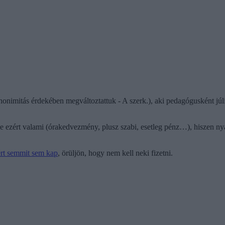
anonimitás érdekében megváltoztattuk - A szerk.), aki pedagógusként jú
-e ezért valami (órakedvezmény, plusz szabi, esetleg pénz…), hiszen n
ért semmit sem kap
, örüljön, hogy nem kell neki fizetni.