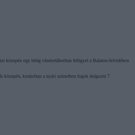
lius közepén egy hétig vándortáborban felügyel a Balaton-felvidéken
yár közepén, konkrétan a nyári szünetben fogok dolgozni 7