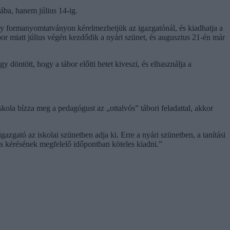
lába, hanem július 14-ig.
gy formanyomtatványon kérelmezhetjük az igazgatónál, és kiadhatja a
or miatt július végén kezdődik a nyári szünet, és augusztus 21-én már
öntött, hogy a tábor előtti hetet kiveszi, és elhasználja a
ola bízza meg a pedagógust az „ottalvós” tábori feladattal, akkor
zgató az iskolai szünetben adja ki. Erre a nyári szünetben, a tanítási
s kérésének megfelelő időpontban köteles kiadni.”