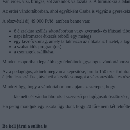
Van erdei, vízi, bringás, sőt zarándok változata is. A turnusokra álta
Az erdei vándortáborban, ahol egyébként Csaba is vigyáz a gyerekekre,
A részvételi díj 49 000 Ft/fő, amiben benne van:
6 éjszakára szállás sátortáborban vagy gyermek- és ifjúsági táb
napi háromszor étkezés (ebből egy meleg)
egy kezdőcsomag, amely tartalmazza az útikalauz füzetet, a logó
a szabadidős program(ok)
a csomagok szállítása.
Minden csoportban legalább egy felnőttnek „gyalogos vándortábor-vez
Az a pedagógus, akinek megvan a képesítése, bruttó 150 ezer forintra j
éjjelre lesz szállása, átveheti a kezdőcsomagot a vászonzsákkal és ré
Mindezt úgy, hogy a vándortábor honlapján az szerepel, hogy
kiemelt cél vándortáborokat szervező pedagógusok ösztönzése, 
Ha pedig mondjuk egy iskola úgy dönt, hogy 20 főre nem két felnőttet
Be kell járni a suliba is