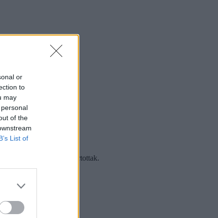
sonal or
ection to
ou may
 personal
out of the
 downstream
B’s List of
t egyébként tavasszal tartottak.