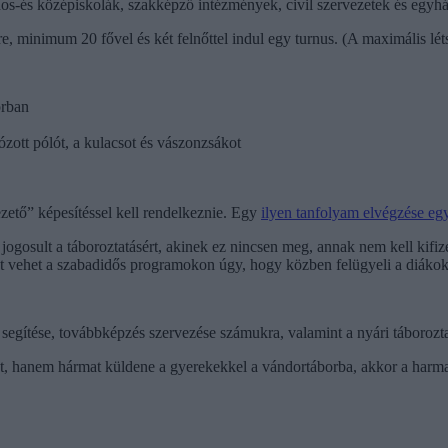
lános-és középiskolák, szakképző intézmények, civil szervezetek és egyhá
 minimum 20 fővel és két felnőttel indul egy turnus. (A maximális létsz
orban
zott pólót, a kulacsot és vászonzsákot
ető” képesítéssel kell rendelkeznie. Egy
ilyen tanfolyam elvégzése egy
ogosult a táboroztatásért, akinek ez nincsen meg, annak nem kell kifize
szt vehet a szabadidős programokon úgy, hogy közben felügyeli a diákok
segítése, továbbképzés szervezése számukra, valamint a nyári táborozt
, hanem hármat küldene a gyerekekkel a vándortáborba, akkor a harmadik