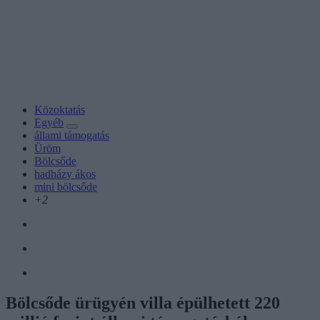
Közoktatás
Egyéb
állami támogatás
Üröm
Bölcsőde
hadházy ákos
mini bölcsőde
+2
Bölcsőde ürügyén villa épülhetett 220