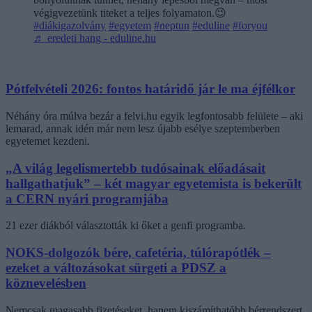
végigvezetünk titeket a teljes folyamaton.😉
#diákigazolvány
#egyetem
#neptun
#eduline
#foryou
♬ eredeti hang - eduline.hu
Pótfelvételi 2026: fontos határidő jár le ma éjfélkor
Néhány óra múlva bezár a felvi.hu egyik legfontosabb felülete – aki
lemarad, annak idén már nem lesz újabb esélye szeptemberben
egyetemet kezdeni.
„A világ legelismertebb tudósainak előadásait
hallgathatjuk” – két magyar egyetemista is bekerült
a CERN nyári programjába
21 ezer diákból választották ki őket a genfi programba.
NOKS-dolgozók bére, cafetéria, túlórapótlék –
ezeket a változásokat sürgeti a PDSZ a
köznevelésben
Nemcsak magasabb fizetéseket, hanem kiszámíthatóbb bérrendszert