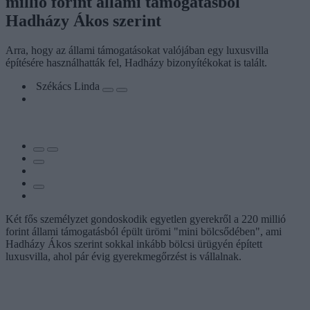
millió forint állami támogatásból
Hadházy Ákos szerint
Arra, hogy az állami támogatásokat valójában egy luxusvilla
építésére használhatták fel, Hadházy bizonyítékokat is talált.
Székács Linda
Két fős személyzet gondoskodik egyetlen gyerekről a 220 millió
forint állami támogatásból épült ürömi "mini bölcsődében", ami
Hadházy Ákos szerint sokkal inkább bölcsi ürügyén épített
luxusvilla, ahol pár évig gyerekmegőrzést is vállalnak.