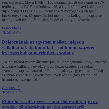
sem egységes. Míg a BME-n 100 újonnan felvett egyetemistára 76
férőhely jut, a BGE-n mindössze 16, a legolcsóbb havi kollégiumi
díjak pedig 9300 és 25 500 forint között mozognak a vizsgált
intézményekben. Megnéztük, hol mekkora a kollégiumi kapacitás,
mennyit kell fizetni, és mi alapján dől el, hogy ki költözhet be.
Felsőoktatás
Szöllősi Anna
Dolgoznának az egyetem mellett, mégsem
vállalhatnak diákmunkát – több mint százezer
levelezős hallgatót érinthet a szabály
„Szinte bárhol voltam állásinterjún, mikor megtudták, hogy levelező
tagozatos hallgató vagyok, egyből húzni kezdték a szájukat” –
számolt be tapasztalatairól az Eduline-nak egy egyetemista. Példája
azonban korántsem egyedi: több levelezős hallgató számolt be
hasonló nehézségekről.
Campus life
Kovács Dóri
Eltörölnék a 45 perces iskola-előkészítőt, újra az
óvodák dönthetnének az iskolaérettségről