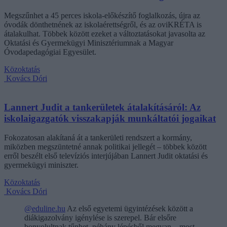
Megszűnhet a 45 perces iskola-előkészítő foglalkozás, újra az
óvodák dönthetnének az iskolaérettségről, és az oviKRÉTA is
átalakulhat. Többek között ezeket a változtatásokat javasolta az
Oktatási és Gyermekügyi Minisztériumnak a Magyar
Óvodapedagógiai Egyesület.
Közoktatás
Kovács Dóri
Lannert Judit a tankerületek átalakításáról: Az
iskolaigazgatók visszakapják munkáltatói jogaikat
Fokozatosan alakítaná át a tankerületi rendszert a kormány,
miközben megszüntetné annak politikai jellegét – többek között
erről beszélt első televíziós interjújában Lannert Judit oktatási és
gyermekügyi miniszter.
Közoktatás
Kovács Dóri
@eduline.hu
Az első egyetemi ügyintézések között a
diákigazolvány igénylése is szerepel. Bár elsőre
bonyolultnak tűnhet, néhány lépésből megvan – most