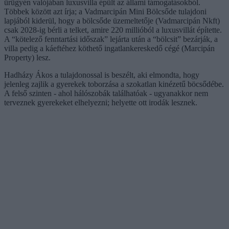
ürügyén valójában luxusvilla épült az állami támogatásokból.
Többek között azt írja; a Vadmarcipán Mini Bölcsőde tulajdoni
lapjából kiderül, hogy a bölcsőde üzemeltetője (Vadmarcipán Nkft)
csak 2028-ig bérli a telket, amire 220 millióból a luxusvillát építette.
A “kötelező fenntartási időszak” lejárta után a “bölcsit” bezárják, a
villa pedig a káeftéhez köthető ingatlankereskedő cégé (Marcipán
Property) lesz.
Hadházy Ákos a tulajdonossal is beszélt, aki elmondta, hogy
jelenleg zajlik a gyerekek toborzása a szokatlan kinézetű böcsődébe.
A felső szinten - ahol hálószobák találhatóak - ugyanakkor nem
terveznek gyerekeket elhelyezni; helyette ott irodák lesznek.