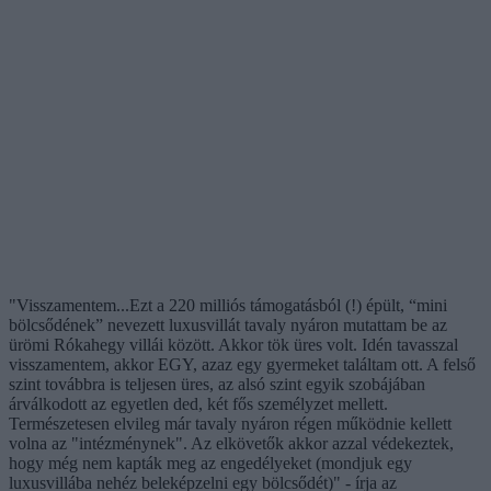
"Visszamentem...Ezt a 220 milliós támogatásból (!) épült, “mini
bölcsődének” nevezett luxusvillát tavaly nyáron mutattam be az
ürömi Rókahegy villái között. Akkor tök üres volt. Idén tavasszal
visszamentem, akkor EGY, azaz egy gyermeket találtam ott. A felső
szint továbbra is teljesen üres, az alsó szint egyik szobájában
árválkodott az egyetlen ded, két fős személyzet mellett.
Természetesen elvileg már tavaly nyáron régen működnie kellett
volna az "intézménynek". Az elkövetők akkor azzal védekeztek,
hogy még nem kapták meg az engedélyeket (mondjuk egy
luxusvillába nehéz beleképzelni egy bölcsődét)" - írja az