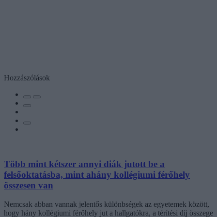
Hozzászólások
Több mint kétszer annyi diák jutott be a
felsőoktatásba, mint ahány kollégiumi férőhely
összesen van
Nemcsak abban vannak jelentős különbségek az egyetemek között,
hogy hány kollégiumi férőhely jut a hallgatókra, a térítési díj összege