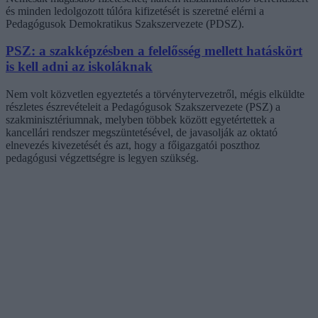
és minden ledolgozott túlóra kifizetését is szeretné elérni a
Pedagógusok Demokratikus Szakszervezete (PDSZ).
PSZ: a szakképzésben a felelősség mellett hatáskört
is kell adni az iskoláknak
Nem volt közvetlen egyeztetés a törvénytervezetről, mégis elküldte
részletes észrevételeit a Pedagógusok Szakszervezete (PSZ) a
szakminisztériumnak, melyben többek között egyetértettek a
kancellári rendszer megszüntetésével, de javasolják az oktató
elnevezés kivezetését és azt, hogy a főigazgatói poszthoz
pedagógusi végzettségre is legyen szükség.