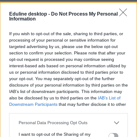
Eduline desktop -
Do Not Process My Personal
Information
If you wish to opt-out of the sale, sharing to third parties, or
processing of your personal or sensitive information for
targeted advertising by us, please use the below opt-out
#mini bölcsőde
section to confirm your selection. Please note that after your
opt-out request is processed you may continue seeing
interest-based ads based on personal information utilized by
us or personal information disclosed to third parties prior to
your opt-out. You may separately opt-out of the further
Bölcsőde ürügyén villa épülhetett 220 millió forint
disclosure of your personal information by third parties on the
állami támogatásból Hadházy Ákos szerint
IAB’s list of downstream participants. This information may
also be disclosed by us to third parties on the
IAB’s List of
Arra, hogy az állami támogatásokat valójában egy luxusvilla
Downstream Participants
that may further disclose it to other
építésére használhatták fel, Hadházy bizonyítékokat is talált.
third parties.
Közoktatás
Székács Linda
Personal Data Processing Opt Outs
I want to opt-out of the Sharing of my