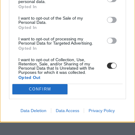
personal data.
Opted In
Ilyen bölcsődéket hoznak létre hatvankilenc
I want to opt-out of the Sale of my
településen
Personal Data.
Opted In
Hatvankilenc önkormányzat kap összesen 656 millió forintos
költségvetési támogatást, amelyből mini bölcsődei férőhelyeket
I want to opt-out of processing my
alakíthatnak ki - közölte Berczik Ábel, a Nemzetgazdasági
Personal Data for Targeted Advertising.
Minisztérium kincstárért felelős helyettes államtitkára.
Opted In
Közoktatás
I want to opt-out of Collection, Use,
MTI
Retention, Sale, and/or Sharing of my
Personal Data that Is Unrelated with the
Purposes for which it was collected.
Opted Out
CONFIRM
Data Deletion
Data Access
Privacy Policy