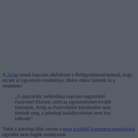
A
24.hu
ennek kapcsán rákérdezett a Belügyminisztériumnál, hogy
mi lett az egyeztetés eredménye, illetve mikor hirdetik ki a
rendeletet:
„A jogszabály módosítása kapcsán nagyszámú
észrevétel érkezett, ezért az egyeztetéseket tovább
folytatjuk. Amíg az észrevételek kiértékelése nem
történik meg, a jelenlegi szabályozásban nem lesz
változás”
Tehát a jelenlegi állás szerint a
most kezdődő kompetenciaméréseket
egyelőre nem fogják osztályozni.