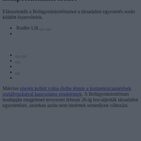
Elárasztották a Belügyminisztériumot a társadalmi egyeztetés során
küldött észrevételek.
Rodler Lili
Március
elsején kellett volna életbe lépnie a kompetenciamérések
osztályozásával kapcsolatos rendeletnek
. A Belügyminisztérium
honlapján megjelenet tervezetet február 26-ig bocsájtották társadalmi
egyeztetésre, azonban azóta nem hirdettek semmilyen változást.