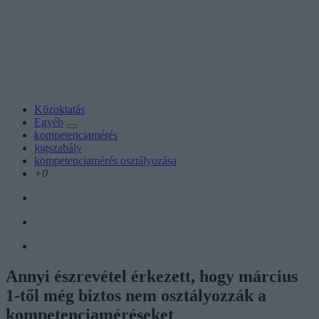
Közoktatás
Egyéb
kompetenciamérés
jogszabály
kompetenciamérés osztályozása
+0
Annyi észrevétel érkezett, hogy március
1-től még biztos nem osztályozzák a
kompetenciaméréseket