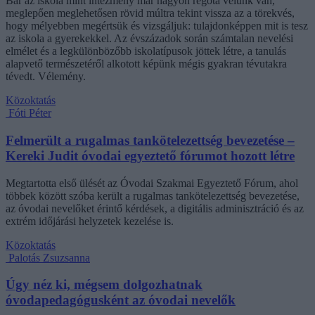
Bár az iskola mint intézmény már nagyon régóta velünk van,
meglepően meglehetősen rövid múltra tekint vissza az a törekvés,
hogy mélyebben megértsük és vizsgáljuk: tulajdonképpen mit is tesz
az iskola a gyerekekkel. Az évszázadok során számtalan nevelési
elmélet és a legkülönbözőbb iskolatípusok jöttek létre, a tanulás
alapvető természetéről alkotott képünk mégis gyakran tévutakra
tévedt. Vélemény.
Közoktatás
Fóti Péter
Felmerült a rugalmas tankötelezettség bevezetése –
Kereki Judit óvodai egyeztető fórumot hozott létre
Megtartotta első ülését az Óvodai Szakmai Egyeztető Fórum, ahol
többek között szóba került a rugalmas tankötelezettség bevezetése,
az óvodai nevelőket érintő kérdések, a digitális adminisztráció és az
extrém időjárási helyzetek kezelése is.
Közoktatás
Palotás Zsuzsanna
Úgy néz ki, mégsem dolgozhatnak
óvodapedagógusként az óvodai nevelők