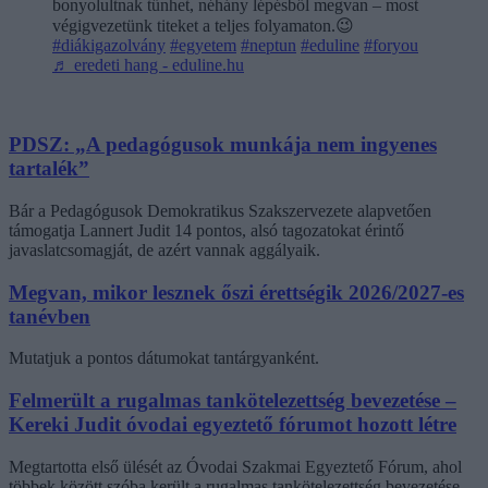
bonyolultnak tűnhet, néhány lépésből megvan – most
végigvezetünk titeket a teljes folyamaton.😉
#diákigazolvány
#egyetem
#neptun
#eduline
#foryou
♬ eredeti hang - eduline.hu
PDSZ: „A pedagógusok munkája nem ingyenes
tartalék”
Bár a Pedagógusok Demokratikus Szakszervezete alapvetően
támogatja Lannert Judit 14 pontos, alsó tagozatokat érintő
javaslatcsomagját, de azért vannak aggályaik.
Megvan, mikor lesznek őszi érettségik 2026/2027-es
tanévben
Mutatjuk a pontos dátumokat tantárgyanként.
Felmerült a rugalmas tankötelezettség bevezetése –
Kereki Judit óvodai egyeztető fórumot hozott létre
Megtartotta első ülését az Óvodai Szakmai Egyeztető Fórum, ahol
többek között szóba került a rugalmas tankötelezettség bevezetése,