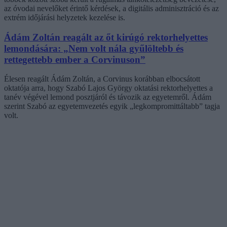
az óvodai nevelőket érintő kérdések, a digitális adminisztráció és az
extrém időjárási helyzetek kezelése is.
Ádám Zoltán reagált az őt kirúgó rektorhelyettes
lemondására: „Nem volt nála gyűlöltebb és
rettegettebb ember a Corvinuson”
Élesen reagált Ádám Zoltán, a Corvinus korábban elbocsátott
oktatója arra, hogy Szabó Lajos György oktatási rektorhelyettes a
tanév végével lemond posztjáról és távozik az egyetemről. Ádám
szerint Szabó az egyetemvezetés egyik „legkompromittáltabb” tagja
volt.