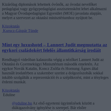
Kizárólag diplomások lehetnek óvónők, az óvodai nevelőket
pedagógiai vagy gyógypedagógiai asszisztensként lehet alkalmazni
a Magyar Óvodapedagógiai Egyesület (MOE) javaslata alapján,
melyet a szervezet az oktatási minisztériumhoz nyújtott be.
Közoktatás
Kurucz-Gáspár Tünde
Mint egy luxushotel – Lannert Judit megmutatta az
egykori családokért felelős államtitkárság irodáit
Rendhagyó videóban kalauzolta végig a nézőket Lannert Judit az
Oktatási és Gyermekügyi Minisztérium második emeletén. Az
egykor Novák Katalin, Koncz Zsófia és Hornung Ágnes által
használt irodatérben a szakember szerint a dolgozószobák sokkal
inkább szolgálták a reprezentációt és a szépítkezést, mint a tényleges
érdemi munkát.
Közoktatás
Eduline
@eduline.hu
Az első egyetemi ügyintézések között a
diákigazolvány igénylése is szerepel. Bár elsőre