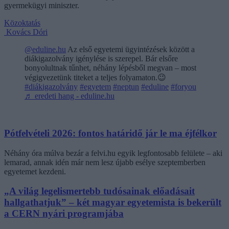
gyermekügyi miniszter.
Közoktatás
Kovács Dóri
@eduline.hu
Az első egyetemi ügyintézések között a
diákigazolvány igénylése is szerepel. Bár elsőre
bonyolultnak tűnhet, néhány lépésből megvan – most
végigvezetünk titeket a teljes folyamaton.😉
#diákigazolvány
#egyetem
#neptun
#eduline
#foryou
♬ eredeti hang - eduline.hu
Pótfelvételi 2026: fontos határidő jár le ma éjfélkor
Néhány óra múlva bezár a felvi.hu egyik legfontosabb felülete – aki
lemarad, annak idén már nem lesz újabb esélye szeptemberben
egyetemet kezdeni.
„A világ legelismertebb tudósainak előadásait
hallgathatjuk” – két magyar egyetemista is bekerült
a CERN nyári programjába