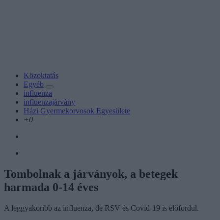
Közoktatás
Egyéb
influenza
influenzajárvány
Házi Gyermekorvosok Egyesülete
+0
Tombolnak a járványok, a betegek
harmada 0-14 éves
A leggyakoribb az influenza, de RSV és Covid-19 is előfordul.