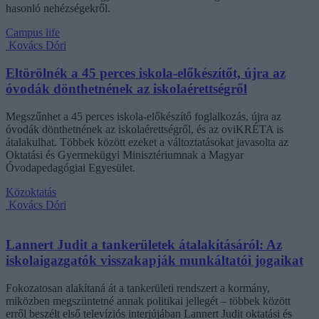
hasonló nehézségekről.
Campus life
Kovács Dóri
Eltörölnék a 45 perces iskola-előkészítőt, újra az
óvodák dönthetnének az iskolaérettségről
Megszűnhet a 45 perces iskola-előkészítő foglalkozás, újra az
óvodák dönthetnének az iskolaérettségről, és az oviKRÉTA is
átalakulhat. Többek között ezeket a változtatásokat javasolta az
Oktatási és Gyermekügyi Minisztériumnak a Magyar
Óvodapedagógiai Egyesület.
Közoktatás
Kovács Dóri
Lannert Judit a tankerületek átalakításáról: Az
iskolaigazgatók visszakapják munkáltatói jogaikat
Fokozatosan alakítaná át a tankerületi rendszert a kormány,
miközben megszüntetné annak politikai jellegét – többek között
erről beszélt első televíziós interjújában Lannert Judit oktatási és