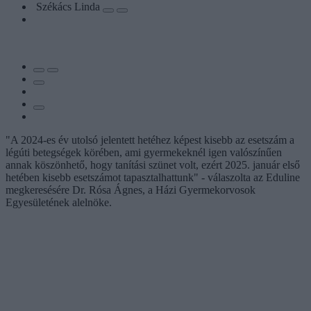
Székács Linda
"A 2024-es év utolsó jelentett hetéhez képest kisebb az esetszám a
légúti betegségek körében, ami gyermekeknél igen valószínűen
annak köszönhető, hogy tanítási szünet volt, ezért 2025. január első
hetében kisebb esetszámot tapasztalhattunk" - válaszolta az Eduline
megkeresésére Dr. Rósa Ágnes, a Házi Gyermekorvosok
Egyesületének alelnöke.