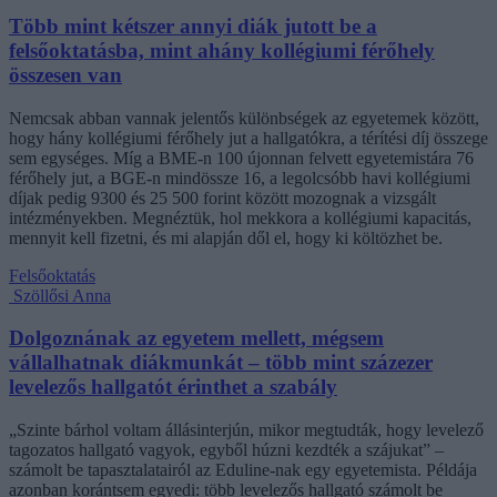
Több mint kétszer annyi diák jutott be a
felsőoktatásba, mint ahány kollégiumi férőhely
összesen van
Nemcsak abban vannak jelentős különbségek az egyetemek között,
hogy hány kollégiumi férőhely jut a hallgatókra, a térítési díj összege
sem egységes. Míg a BME-n 100 újonnan felvett egyetemistára 76
férőhely jut, a BGE-n mindössze 16, a legolcsóbb havi kollégiumi
díjak pedig 9300 és 25 500 forint között mozognak a vizsgált
intézményekben. Megnéztük, hol mekkora a kollégiumi kapacitás,
mennyit kell fizetni, és mi alapján dől el, hogy ki költözhet be.
Felsőoktatás
Szöllősi Anna
Dolgoznának az egyetem mellett, mégsem
vállalhatnak diákmunkát – több mint százezer
levelezős hallgatót érinthet a szabály
„Szinte bárhol voltam állásinterjún, mikor megtudták, hogy levelező
tagozatos hallgató vagyok, egyből húzni kezdték a szájukat” –
számolt be tapasztalatairól az Eduline-nak egy egyetemista. Példája
azonban korántsem egyedi: több levelezős hallgató számolt be