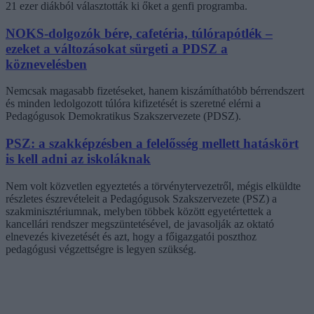
21 ezer diákból választották ki őket a genfi programba.
NOKS-dolgozók bére, cafetéria, túlórapótlék –
ezeket a változásokat sürgeti a PDSZ a
köznevelésben
Nemcsak magasabb fizetéseket, hanem kiszámíthatóbb bérrendszert
és minden ledolgozott túlóra kifizetését is szeretné elérni a
Pedagógusok Demokratikus Szakszervezete (PDSZ).
PSZ: a szakképzésben a felelősség mellett hatáskört
is kell adni az iskoláknak
Nem volt közvetlen egyeztetés a törvénytervezetről, mégis elküldte
részletes észrevételeit a Pedagógusok Szakszervezete (PSZ) a
szakminisztériumnak, melyben többek között egyetértettek a
kancellári rendszer megszüntetésével, de javasolják az oktató
elnevezés kivezetését és azt, hogy a főigazgatói poszthoz
pedagógusi végzettségre is legyen szükség.