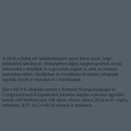
A tél és a hideg idő tulajdonképpen egyet jelent azzal, hogy
különböző járványok, többségében légúti megbetegedések teszik
nehezebbé a felnőttek és a gyerekek napjait is, akik az oktatási
intézményekben, iskolákban és óvodákban óvatlanul adogatják
egymás között a vírusokat és a bacilusokat.
Bár a HGYE-alelnöke szerint a Nemzeti Népegészségügyi és
Gyógyszerészeti Központ heti jelentése alapján a járvány egyelőre
január első hetében nem volt olyan vészes, mint a 2024-es év végén,
influenza, RSV és Covid-19 vírusok is terjednek.