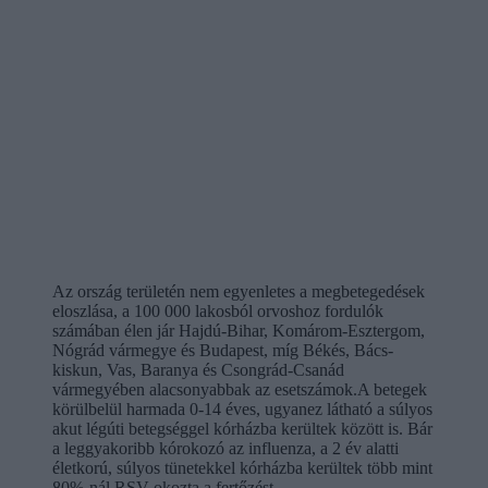
Az ország területén nem egyenletes a megbetegedések
eloszlása, a 100 000 lakosból orvoshoz fordulók
számában élen jár Hajdú-Bihar, Komárom-Esztergom,
Nógrád vármegye és Budapest, míg Békés, Bács-
kiskun, Vas, Baranya és Csongrád-Csanád
vármegyében alacsonyabbak az esetszámok.A betegek
körülbelül harmada 0-14 éves, ugyanez látható a súlyos
akut légúti betegséggel kórházba kerültek között is. Bár
a leggyakoribb kórokozó az influenza, a 2 év alatti
életkorú, súlyos tünetekkel kórházba kerültek több mint
80%-nál RSV okozta a fertőzést