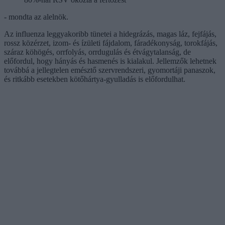
- mondta az alelnök.
Az influenza leggyakoribb tünetei a hidegrázás, magas láz, fejfájás,
rossz közérzet, izom- és ízületi fájdalom, fáradékonyság, torokfájás,
száraz köhögés, orrfolyás, orrdugulás és étvágytalanság, de
előfordul, hogy hányás és hasmenés is kialakul. Jellemzők lehetnek
továbbá a jellegtelen emésztő szervrendszeri, gyomortáji panaszok,
és ritkább esetekben kötőhártya-gyulladás is előfordulhat.