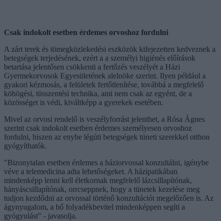
Csak indokolt esetben érdemes orvoshoz fordulni
A zárt terek és tömegközlekedési eszközök kifejezetten kedveznek a
betegségek terjedésének, ezért a a személyi higiénés előírások
betartása jelentősen csökkenti a fertőzés veszélyét a Házi
Gyermekorvosok Egyesületének alelnöke szerint. Ilyen például a
gyakori kézmosás, a felületek fertőtlenítése, továbbá a megfelelő
köhögési, tüsszentési technika, ami nem csak az egyént, de a
közösséget is védi, kiváltképp a gyerekek esetében.
Mivel az orvosi rendelő is veszélyforrást jelenthet, a Rósa Ágnes
szerint csak indokolt esetben érdemes személyesen orvoshoz
fordulni, hiszen az enyhe légúti betegségek tüneti szerekkel otthon
gyógyíthatók.
"Bizonytalan esetben érdemes a háziorvossal konzultálni, igénybe
véve a telemedicina adta lehetőségeket. A házipatikában
mindenképp lenni kell életkornak megfelelő lázcsillapítónak,
hányáscsillapítónak, orrcseppnek, hogy a tünetek kezelése meg
tudjon kezdődni az orvossal történő konzultációt megelőzően is. Az
ágynyugalom, a bő folyadékbevitel mindenképpen segíti a
gyógyulást" - javasolja.