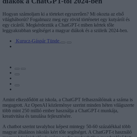
diákok a ChatGPT-től 2024-ben
Hogyan számoljam ki a törteket egyszerűen? Mi okozta az első
világháborút? Fogalmazz meg egy rövid történetet egy kutyáról és
egy cicáról. Megkérdeztük a ChatGPT-t miben kértek tőle
leggyakrabban segítséget a magyar diákok és a szüleik 2024-ben.
Kurucz-Gáspár Tünde
Amint elkezdődött az iskola, a ChatGPT felhasználóinak a száma is
megugrott. Az OpenAI közleménye szerint minden héten világszerte
több mint 250 millió ember használja a ChatGPT-t munkája,
kreativitása és tanulása fejlesztésére.
A chatbot szerint tavalyhoz képest mintegy 50-60 százalékkal több
magyar általános iskolás kért tőle segítséget. A ChatGPT-t használó