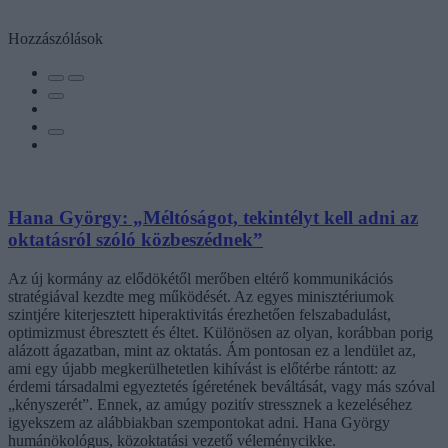
Hozzászólások
Hana György: „Méltóságot, tekintélyt kell adni az
oktatásról szóló közbeszédnek”
Az új kormány az elődökétől merőben eltérő kommunikációs
stratégiával kezdte meg működését. Az egyes minisztériumok
szintjére kiterjesztett hiperaktivitás érezhetően felszabadulást,
optimizmust ébresztett és éltet. Különösen az olyan, korábban porig
alázott ágazatban, mint az oktatás. Ám pontosan ez a lendület az,
ami egy újabb megkerülhetetlen kihívást is előtérbe rántott: az
érdemi társadalmi egyeztetés ígéretének beváltását, vagy más szóval
„kényszerét”. Ennek, az amúgy pozitív stressznek a kezeléséhez
igyekszem az alábbiakban szempontokat adni. Hana György
humánökológus, közoktatási vezető véleménycikke.