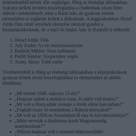
történelemből kértek tőle segítséget, főleg az érettségi időszakban.
Sokszor kellett röviden összefoglalnia a chatbotnak olyan híres
művek cselekményét, mint a Bánk bán, de gyakran versek
elemzésben is segítenie kellett a diákoknak. A leggyakrabban József
Attila Óda című versének elemzése okozott gondot a
középiskolásoknak, de a top5-ös listára Ady és Radnóti is felkerült.
József Attila: Óda
Ady Endre: Az én menyasszonyom
Radnóti Miklós: Nem tudhatom
Petőfi Sándor: Szeptember végén
Arany János: Toldi estéje
Történelemből is főleg az érettségi időszakában a középiskolások
gyakran kértek rövid összefoglalókat és elemzéseket az alábbi
témákban:
„Mi történt 1848. március 15-én?”
„Hogyan zajlott a mohácsi csata, és miért volt fontos?”
„Mi volt a Hunyadiak szerepe a török elleni harcokban?”
„Foglald össze öt mondatban a Rákosi-korszakot!”
„Mi volt az 1956-os forradalom fő oka és következménye?”
„Miért nevezik a dualizmus korát Magyarország
aranykorának?”
„Milyen hatással volt a trianoni békeszerződés