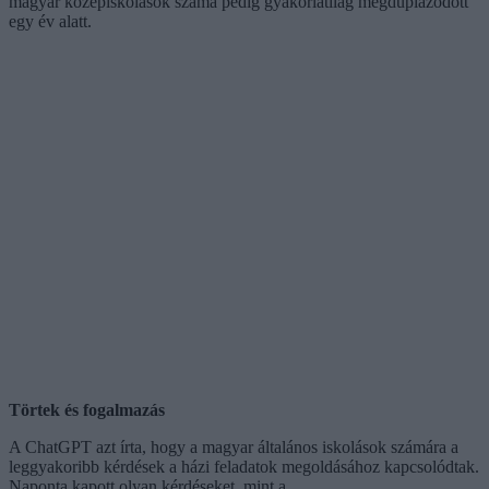
magyar középiskolások száma pedig gyakorlatilag megduplázódott
egy év alatt.
Törtek és fogalmazás
A ChatGPT azt írta, hogy a magyar általános iskolások számára a
leggyakoribb kérdések a házi feladatok megoldásához kapcsolódtak.
Naponta kapott olyan kérdéseket, mint a