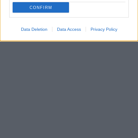
MI
CONFIRM
ipost
ChatGPT
Data Deletion
Data Access
Privacy Policy