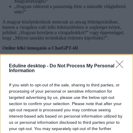
Magyarországra?”
„Hogyan változott a parasztság élete a második világháború
után?”
A magyar középiskolások nemcsak az anyag feldolgozásában,
hanem a vizsgákra való lelki felkészülésben is segítséget kértek,
például: „Hogyan kezeljem a vizsgadrukkot?” vagy éppenséggel,
hogy „Milyen tanulási technikákat érdemes kipróbálni?”.
Online lelki támogatás a ChatGPT-től
Az érettségizők szülei gyakorlatilag online lelki támogatóként
használták a ChatGPT-t. Rengeteg kérdés érkezett a chatbothoz
Eduline desktop -
Do Not Process My Personal
azzal kapcsolatban, hogyan segítheti a szülő a gyerekét a
Information
pályaválasztásban vagy mit kell tenni, ha a gyerek túl sokat stresszel
az érettségi miatt.
If you wish to opt-out of the sale, sharing to third parties, or
processing of your personal or sensitive information for
targeted advertising by us, please use the below opt-out
section to confirm your selection. Please note that after your
opt-out request is processed you may continue seeing
interest-based ads based on personal information utilized by
us or personal information disclosed to third parties prior to
your opt-out. You may separately opt-out of the further