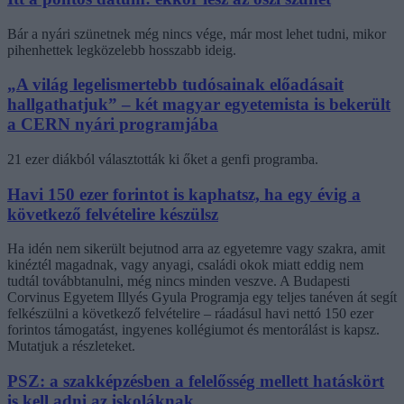
Bár a nyári szünetnek még nincs vége, már most lehet tudni, mikor
pihenhettek legközelebb hosszabb ideig.
„A világ legelismertebb tudósainak előadásait
hallgathatjuk” – két magyar egyetemista is bekerült
a CERN nyári programjába
21 ezer diákból választották ki őket a genfi programba.
Havi 150 ezer forintot is kaphatsz, ha egy évig a
következő felvételire készülsz
Ha idén nem sikerült bejutnod arra az egyetemre vagy szakra, amit
kinéztél magadnak, vagy anyagi, családi okok miatt eddig nem
tudtál továbbtanulni, még nincs minden veszve. A Budapesti
Corvinus Egyetem Illyés Gyula Programja egy teljes tanéven át segít
felkészülni a következő felvételire – ráadásul havi nettó 150 ezer
forintos támogatást, ingyenes kollégiumot és mentorálást is kapsz.
Mutatjuk a részleteket.
PSZ: a szakképzésben a felelősség mellett hatáskört
is kell adni az iskoláknak