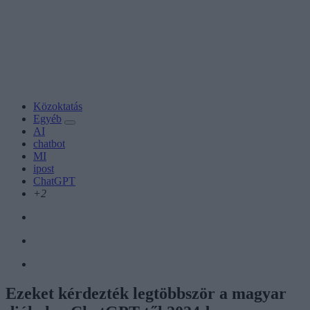
Közoktatás
Egyéb
AI
chatbot
MI
ipost
ChatGPT
+2
Ezeket kérdezték legtöbbször a magyar