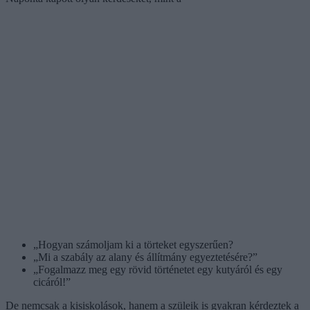
„Hogyan számoljam ki a törteket egyszerűen?
„Mi a szabály az alany és állítmány egyeztetésére?”
„Fogalmazz meg egy rövid történetet egy kutyáról és egy
cicáról!”
De nemcsak a kisiskolások, hanem a szüleik is gyakran kérdeztek a