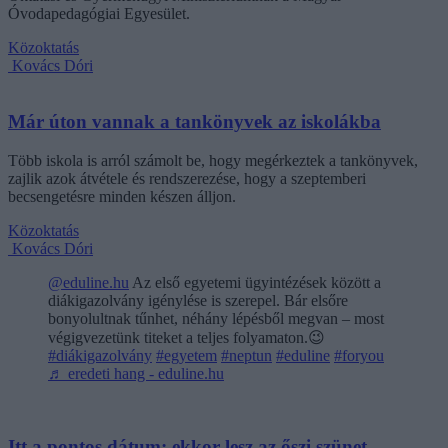
Óvodapedagógiai Egyesület.
Közoktatás
Kovács Dóri
Már úton vannak a tankönyvek az iskolákba
Több iskola is arról számolt be, hogy megérkeztek a tankönyvek,
zajlik azok átvétele és rendszerezése, hogy a szeptemberi
becsengetésre minden készen álljon.
Közoktatás
Kovács Dóri
@eduline.hu
Az első egyetemi ügyintézések között a
diákigazolvány igénylése is szerepel. Bár elsőre
bonyolultnak tűnhet, néhány lépésből megvan – most
végigvezetünk titeket a teljes folyamaton.😉
#diákigazolvány
#egyetem
#neptun
#eduline
#foryou
♬ eredeti hang - eduline.hu
Itt a pontos dátum: ekkor lesz az őszi szünet