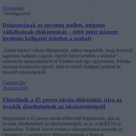
Közoktatás
Vendégszerző
Dolgoznának az egyetem mellett, mégsem
vállalhatnak diákmunkát – több mint százezer
levelezős hallgatót érinthet a szabály
„Szinte bárhol voltam állásinterjún, mikor megtudták, hogy levelező
tagozatos hallgató vagyok, egyből húzni kezdték a szájukat” –
számolt be tapasztalatairól az Eduline-nak egy egyetemista. Példája
azonban korántsem egyedi: több levelezős hallgató számolt be
hasonló nehézségekről.
Campus life
Kovács Dóri
Eltörölnék a 45 perces iskola-előkészítőt, újra az
óvodák dönthetnének az iskolaérettségről
Megszűnhet a 45 perces iskola-előkészítő foglalkozás, újra az
óvodák dönthetnének az iskolaérettségről, és az oviKRÉTA is
átalakulhat. Többek között ezeket a változtatásokat javasolta az
Oktatási és Gyermekügyi Minisztériumnak a Magyar