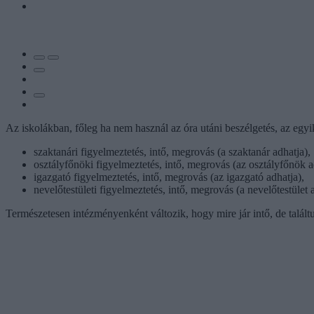
Az iskolákban, főleg ha nem használ az óra utáni beszélgetés, az egyi
szaktanári figyelmeztetés, intő, megrovás (a szaktanár adhatja),
osztályfőnöki figyelmeztetés, intő, megrovás (az osztályfőnök a
igazgató figyelmeztetés, intő, megrovás (az igazgató adhatja),
nevelőtestületi figyelmeztetés, intő, megrovás (a nevelőtestület 
Természetesen intézményenként változik, hogy mire jár intő, de talál