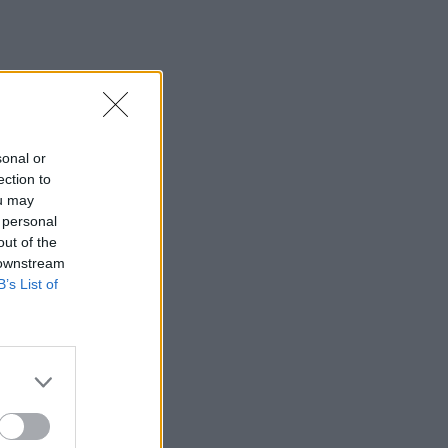
sonal or
ection to
ou may
 personal
out of the
 downstream
B’s List of