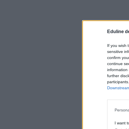
Eduline d
If you wish 
sensitive in
confirm you
continue se
information 
further disc
participants
Downstream 
Persona
I want t