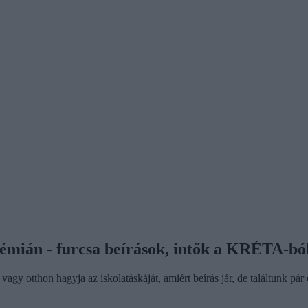
kémián - furcsa beírások, intők a KRÉTA-bó
 vagy otthon hagyja az iskolatáskáját, amiért beírás jár, de találtunk pár 