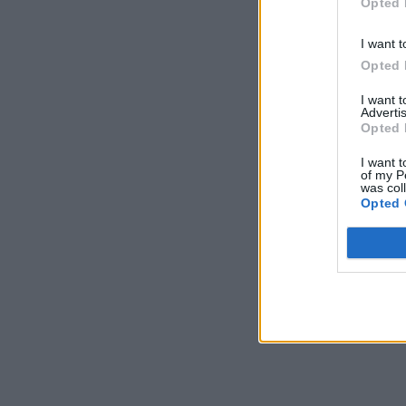
Opted 
I want t
Opted 
I want 
Advertis
Opted 
I want t
of my P
was col
Opted 