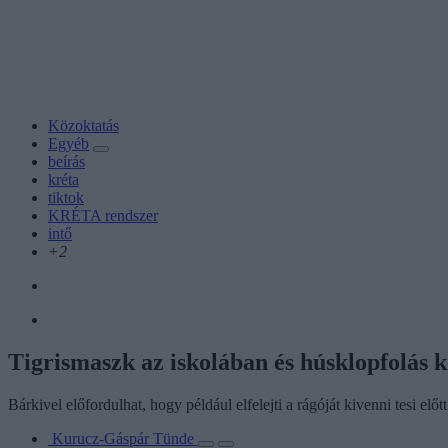
Közoktatás
Egyéb
beírás
kréta
tiktok
KRÉTA rendszer
intő
+2
Tigrismaszk az iskolában és húsklopfolás 
Bárkivel előfordulhat, hogy például elfelejti a rágóját kivenni tesi előtt
Kurucz-Gáspár Tünde