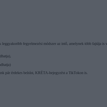
k leggyakoribb fegyelmezési módszer az intő, amelynek több fajtája is 
dhatja),
adhatja)
tunk pár érdekes beírást, KRÉTA-bejegyzést a TikTokon is.