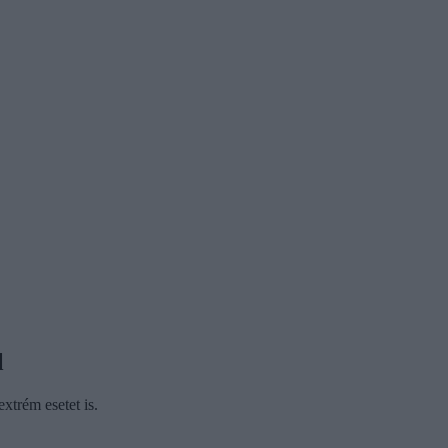
l
extrém esetet is.