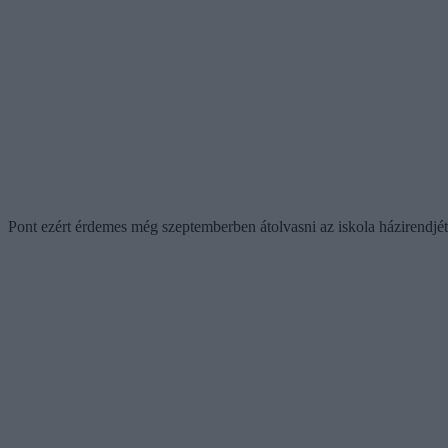
Pont ezért érdemes még szeptemberben átolvasni az iskola házirendjé