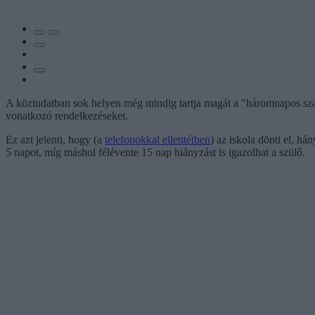
A köztudatban sok helyen még mindig tartja magát a "háromnapos szab
vonatkozó rendelkezéseket.
Ez azt jelenti, hogy (a
telefonokkal ellentétben
) az iskola dönti el, h
5 napot, míg máshol félévente 15 nap hiányzást is igazolhat a szülő.