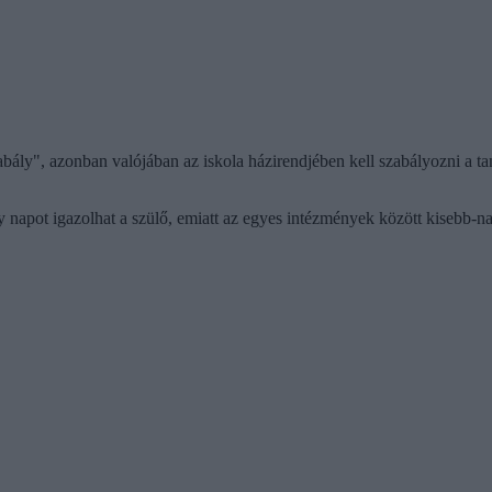
ály", azonban valójában az iskola házirendjében kell szabályozni a t
ány napot igazolhat a szülő, emiatt az egyes intézmények között kisebb-