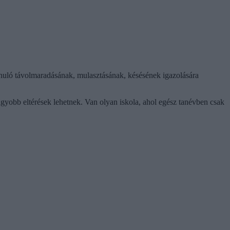
anuló távolmaradásának, mulasztásának, késésének igazolására
nagyobb eltérések lehetnek. Van olyan iskola, ahol egész tanévben csak