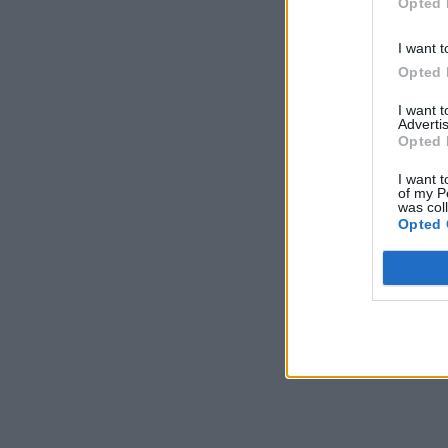
Opted 
I want t
Opted 
I want 
Advertis
Opted 
I want t
of my P
was col
Opted 