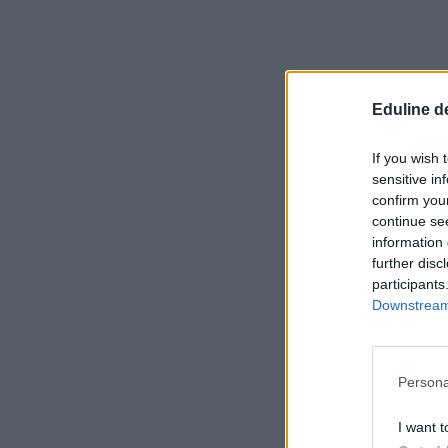
Eduline d
If you wish 
sensitive in
confirm you
continue se
information 
further disc
participants
Downstream 
Persona
I want t