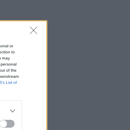
sonal or
ection to
ou may
 personal
out of the
 downstream
B’s List of