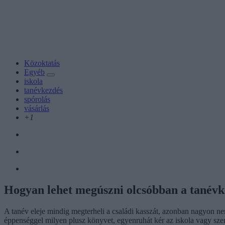
Közoktatás
Egyéb
iskola
tanévkezdés
spórolás
vásárlás
+1
Hogyan lehet megúszni olcsóbban a tanévk
A tanév eleje mindig megterheli a családi kasszát, azonban nagyon nem 
éppenséggel milyen plusz könyvet, egyenruhát kér az iskola vagy sze