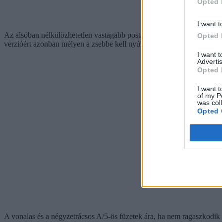
Opted 
I want t
Az alsóban nélkülözhetetlen vastagabb postairónt pedig 130 forintért i
Opted 
verzióért azonban mélyen a zsebbe kell nyúlni. Egyszerűbb, kék golyóst
I want 
Advertis
Opted 
I want t
of my P
was col
Opted 
A vonalas és a négyzetrácsos A/5-ös füzetek ára, ha nem ragaszkodik a 