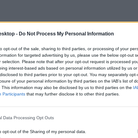
esktop -
Do Not Process My Personal Information
to opt-out of the sale, sharing to third parties, or processing of your per
formation for targeted advertising by us, please use the below opt-out s
r selection. Please note that after your opt-out request is processed y
eing interest-based ads based on personal information utilized by us or
disclosed to third parties prior to your opt-out. You may separately opt-
losure of your personal information by third parties on the IAB’s list of
. This information may also be disclosed by us to third parties on the
IA
Participants
that may further disclose it to other third parties.
ix, de a tanszereken és a tanulósarok berendezésén egy kis odafigyelés
éggel csúszásgátló pöttyökkel ellátott típusért akár 500 forintot is elkér
l Data Processing Opt Outs
o opt-out of the Sharing of my personal data.