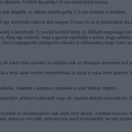
 is elkérnek. A töltött ára pedig 5-6 ezer forint körül mozog.
an már drágább, az otthoni tekerős pedig 2-3 ezer forintba is kerülhet.
 egy merevfalú változat alsó hangon 25 ezer, és az új tornazsákok ára is
dell is körülbelül 25 ezertől forinttól indul, az állítható magasságú asz
ntos, főleg egy elsősnél, hogy a gyerek kipróbálja a széket, hogy például 
 mert a legnagyobb odafigyelés ellenére is előfordulhat, hogy foltos les
, de sokat lehet spórolni, ha például csak az elfaragott színeseket kell p
álni a helyi adok-veszek csoportokban, de azzal is sokat lehet spórolni,
oldalak, valamint a kuponos csoportok is sokat tudnak segíteni.
 ünneplőjét, például nyakkendő vagy sál, egykori diáktól szerezzük be.
 veszünk az iskolakezdésre csak azért, mert akciós. Azonban hasznos, ha
, akkor az ovis jelét, mert nincsen annál bosszantóbb, ha már szeptember