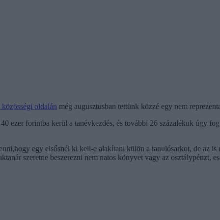
 közösségi oldalán
még augusztusban tettünk közzé egy nem reprezentatí
 ezer forintba kerül a tanévkezdés, és további 26 százalékuk úgy fogal
nni,hogy egy elsősnél ki kell-e alakítani külön a tanulósarkot, de az i
szaktanár szeretne beszerezni nem natos könyvet vagy az osztálypénzt, e