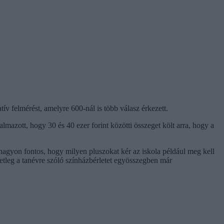
v felmérést, amelyre 600-nál is több válasz érkezett.
mazott, hogy 30 és 40 ezer forint közötti összeget költ arra, hogy a
s nagyon fontos, hogy milyen pluszokat kér az iskola például meg kell
setleg a tanévre szóló színházbérletet egyösszegben már