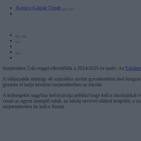
Kurucz-Gáspár Tünde
Szeptember 2-án reggel elkezdődik a 2024/2025-ös tanév. Az
Eduline
A válaszadók mintegy 46 százaléka szerint gyerekenként alsó hangon 40
gyereke el tudja kezdeni szeptemberben az iskolát.
A költségeket nagyban befolyásolja például hogy kell-e iskolatáskát ve
venni az egyen ünneplő ruhát, az iskola nevével ellátott tesipólót, a 
szeptemberben be kell-e fizetni.