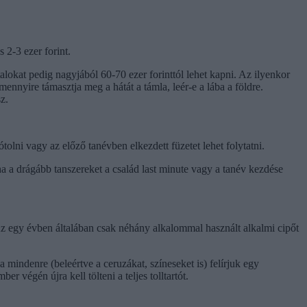
 2-3 ezer forint.
talokat pedig nagyjából 60-70 ezer forinttól lehet kapni. Az ilyenkor
mennyire támasztja meg a hátát a támla, leér-e a lába a földre.
z.
ótolni vagy az előző tanévben elkezdett füzetet lehet folytatni.
 ha a drágább tanszereket a család last minute vagy a tanév kezdése
 Az egy évben általában csak néhány alkalommal használt alkalmi cipőt
 mindenre (beleértve a ceruzákat, színeseket is) felírjuk egy
 végén újra kell tölteni a teljes tolltartót.