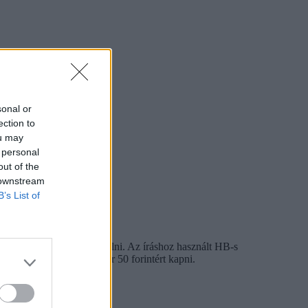
sonal or
ection to
ou may
 personal
out of the
 downstream
B’s List of
sel rengeteget lehet spórolni. Az íráshoz használt HB-s
hetnek. Radírt is lehet már 50 forintért kapni.