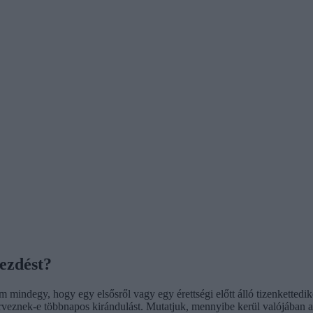
ezdést?
mindegy, hogy egy elsősről vagy egy érettségi előtt álló tizenkettedikes
rveznek-e többnapos kirándulást. Mutatjuk, mennyibe kerül valójában 