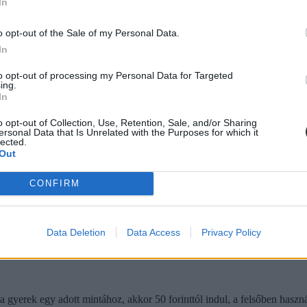
In
o opt-out of the Sale of my Personal Data.
s be lehet szerezni. A tizenkettes alapszínes ára 600 forinttól indul, e
In
ollat már 80 forintért is lehet vásárolni, de egy színesebb, strasszköve
to opt-out of processing my Personal Data for Targeted
ing.
In
o opt-out of Collection, Use, Retention, Sale, and/or Sharing
ersonal Data that Is Unrelated with the Purposes for which it
lected.
Out
CONFIRM
Data Deletion
Data Access
Privacy Policy
gyerek egy adott mintához, akkor 50 forinttól indul, a felsőben használt