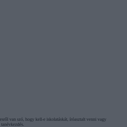
ről van szó, hogy kell-e iskolatáskát, íróasztalt venni vagy
a tanévkezdés.