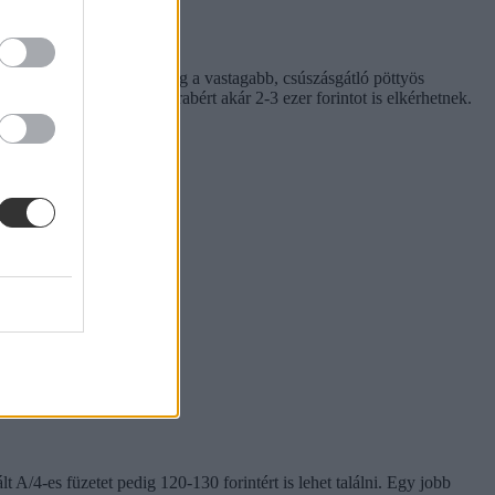
gy márkásabb csomagért főleg a vastagabb, csúszásgátló pöttyös
s vagy éppen balkezes darabért akár 2-3 ezer forintot is elkérhetnek.
 A/4-es füzetet pedig 120-130 forintért is lehet találni. Egy jobb