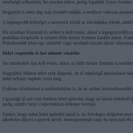
minőségű tolltartóért, ha nincsen töltve, pedig legalább 3 ezer forintot
Hegyezőt is lehet alig száz forintért találni, a tartályos változat azonb
A legnagyobb költséget a tanszerek közül az iskolatáska jelenti, amiből
Ha azonban íróasztalt és széket is kell venni, akkor a legegyszerűbb mo
praktikus forgószék is szintén több tízezer forintos kiadást jelent. Fo
Praktikusabb lehet egy sötétebb vagy mosható huzatú típust választani,
Helyi csoportok és last minute vásárlás
Ha mindenből újat kell venni, akkor az több tízezer forintba is kerülhet
Nagyjából féláron lehet szép állapotú, de jó minőségű iskolatáskát tal
utáni néhány napban veszi meg.
Érdemes körülnézni a szakboltokban is, de az online árösszehasonlító 
Ugyanígy jó pár ezer forintot lehet spórolni, hogy az iskola kötelező
pedig szintén helyi csoportokban érdemes keresni.
Fontos, hogy sokat lehet spórolni azzal is, ha felesleges dolgokat nem
alkoholos filccel a gyerek nevét, monogrammját vagy ha nem tud olvasni