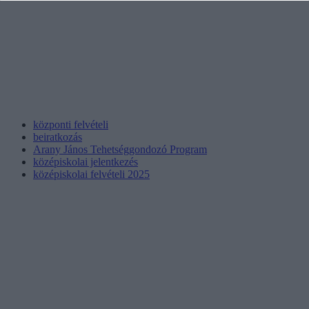
központi felvételi
beiratkozás
Arany János Tehetséggondozó Program
középiskolai jelentkezés
középiskolai felvételi 2025