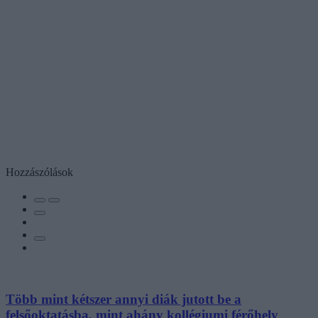
Hozzászólások
Több mint kétszer annyi diák jutott be a
felsőoktatásba, mint ahány kollégiumi férőhely