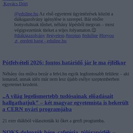
Kovács Dóri
@eduline.hu
Az első egyetemi ügyintézések között a
diákigazolvány igénylése is szerepel. Bár elsőre
bonyolultnak tűnhet, néhány lépésből megvan – most
végigvezetünk titeket a teljes folyamaton.😉
#diákigazolvány
#egyetem
#neptun
#eduline
#foryou
♬ eredeti hang - eduline.hu
Pótfelvételi 2026: fontos határidő jár le ma éjfélkor
Néhány óra múlva bezár a felvi.hu egyik legfontosabb felülete – aki
lemarad, annak idén már nem lesz újabb esélye szeptemberben
egyetemet kezdeni.
„A világ legelismertebb tudósainak előadásait
hallgathatjuk” – két magyar egyetemista is bekerült
a CERN nyári programjába
21 ezer diákból választották ki őket a genfi programba.
NOKS-dolgozók bére, cafetéria, túlórapótlék –