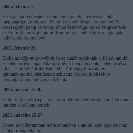
2025. február 7.
Ezen a napon értesítenek mindenkit az Oktatási Hivatal által
meghatározott módon a
központi írásbeli vizsga eredményeiről
,
ezzel együtt pedig az Arany János Tehetséggondozó Programra és
az Arany János Kollégiumi Programra jelentkezők is megkapják a
pályázatuk eredményét.
2025. február 20.
Eddig az időpontig továbbítják az általános iskolák a diákok tanulói
és jelentkezési lapjait. Ekkor történik meg a hivatalos jelentkezés a
kiválasztott középfokú iskolákba. A 6 vagy 8 osztályos
gimnáziumokba jelentkezők szülei az űrlapok kitöltését és
benyújtását egyénileg is intézhetik.
2025. március 3-20.
Ekkor tartják a középiskolák a szóbeli felvételi vizsgáikat. (Ilyet nem
minden iskolában kérnek!)
2025. március 25-27.
Ebben az időtartamban módosíthatjátok a tanulói adatlapjaitokat az
általános iskolákban.