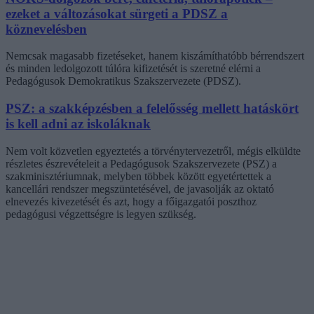
ezeket a változásokat sürgeti a PDSZ a
köznevelésben
Nemcsak magasabb fizetéseket, hanem kiszámíthatóbb bérrendszert
és minden ledolgozott túlóra kifizetését is szeretné elérni a
Pedagógusok Demokratikus Szakszervezete (PDSZ).
PSZ: a szakképzésben a felelősség mellett hatáskört
is kell adni az iskoláknak
Nem volt közvetlen egyeztetés a törvénytervezetről, mégis elküldte
részletes észrevételeit a Pedagógusok Szakszervezete (PSZ) a
szakminisztériumnak, melyben többek között egyetértettek a
kancellári rendszer megszüntetésével, de javasolják az oktató
elnevezés kivezetését és azt, hogy a főigazgatói poszthoz
pedagógusi végzettségre is legyen szükség.