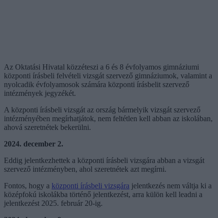
Az Oktatási Hivatal közzéteszi a 6 és 8 évfolyamos gimnáziumi
központi írásbeli felvételi vizsgát szervező gimnáziumok, valamint a
nyolcadik évfolyamosok számára központi írásbelit szervező
intézmények jegyzékét.
A központi írásbeli vizsgát az ország bármelyik vizsgát szervező
intézményében megírhatjátok, nem feltétlen kell abban az iskolában,
ahová szeretnétek bekerülni.
2024. december 2.
Eddig jelentkezhettek a központi írásbeli vizsgára abban a vizsgát
szervező intézményben, ahol szeretnétek azt megírni.
Fontos, hogy a
központi írásbeli vizsgára
jelentkezés nem váltja ki a
középfokú iskolákba történő jelentkezést, arra külön kell leadni a
jelentkezést 2025. február 20-ig.