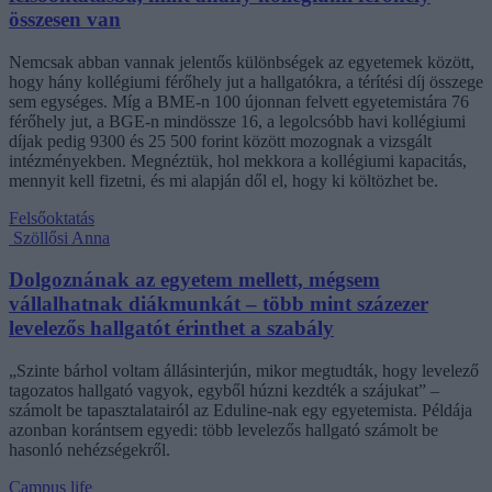
összesen van
Nemcsak abban vannak jelentős különbségek az egyetemek között,
hogy hány kollégiumi férőhely jut a hallgatókra, a térítési díj összege
sem egységes. Míg a BME-n 100 újonnan felvett egyetemistára 76
férőhely jut, a BGE-n mindössze 16, a legolcsóbb havi kollégiumi
díjak pedig 9300 és 25 500 forint között mozognak a vizsgált
intézményekben. Megnéztük, hol mekkora a kollégiumi kapacitás,
mennyit kell fizetni, és mi alapján dől el, hogy ki költözhet be.
Felsőoktatás
Szöllősi Anna
Dolgoznának az egyetem mellett, mégsem
vállalhatnak diákmunkát – több mint százezer
levelezős hallgatót érinthet a szabály
„Szinte bárhol voltam állásinterjún, mikor megtudták, hogy levelező
tagozatos hallgató vagyok, egyből húzni kezdték a szájukat” –
számolt be tapasztalatairól az Eduline-nak egy egyetemista. Példája
azonban korántsem egyedi: több levelezős hallgató számolt be
hasonló nehézségekről.
Campus life