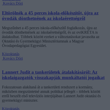
Kovács Dóri
Eltörölnék a 45 perces iskola-előkészítőt, újra az
óvodák dönthetnének az iskolaérettségről
Megszűnhet a 45 perces iskola-előkészítő foglalkozás, újra az
óvodák dönthetnének az iskolaérettségről, és az oviKRÉTA is
átalakulhat. Többek között ezeket a változtatásokat javasolta az
Oktatási és Gyermekügyi Minisztériumnak a Magyar
Óvodapedagógiai Egyesület.
Közoktatás
Kovács Dóri
Lannert Judit a tankerületek átalakításáról: Az
iskolaigazgatók visszakapják munkáltatói jogaikat
Fokozatosan alakítaná át a tankerületi rendszert a kormány,
miközben megszüntetné annak politikai jellegét – többek között
erről beszélt első televíziós interjújában Lannert Judit oktatási és
gyermekügyi miniszter.
Közoktatás