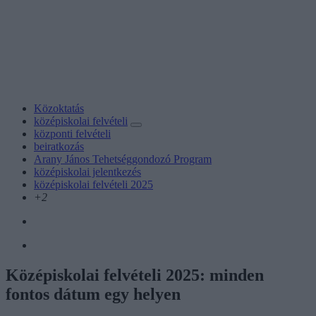
Közoktatás
középiskolai felvételi
központi felvételi
beiratkozás
Arany János Tehetséggondozó Program
középiskolai jelentkezés
középiskolai felvételi 2025
+2
Középiskolai felvételi 2025: minden
fontos dátum egy helyen