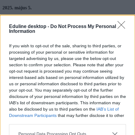
2025. május 5.
Ekkor kapjátok meg a sikeres felvételről vagy az elutasításról szóló
határozatokat a kiválaszott középiskoláktól.
Eduline desktop -
Do Not Process My Personal
Information
2025. május 12. - augusztus 31.
Azokban az iskolákban, ahol a férőhelyek kevesebb mint 90
If you wish to opt-out of the sale, sharing to third parties, or
százalékát töltötték fel, ebben az időszakban rendkívüli felvételit
processing of your personal or sensitive information for
tartanak. Ekkor a jelentkezést már egyénileg kell intézni, közvetlenül
targeted advertising by us, please use the below opt-out
a kiválasztott iskolában.
section to confirm your selection. Please note that after your
2025. június 25-26.
opt-out request is processed you may continue seeing
interest-based ads based on personal information utilized by
Ekkor lesznek a beiratkozások a középfokú iskolákba.
us or personal information disclosed to third parties prior to
your opt-out. You may separately opt-out of the further
disclosure of your personal information by third parties on the
IAB’s list of downstream participants. This information may
also be disclosed by us to third parties on the
IAB’s List of
Downstream Participants
that may further disclose it to other
third parties.
Personal Data Processing Opt Outs