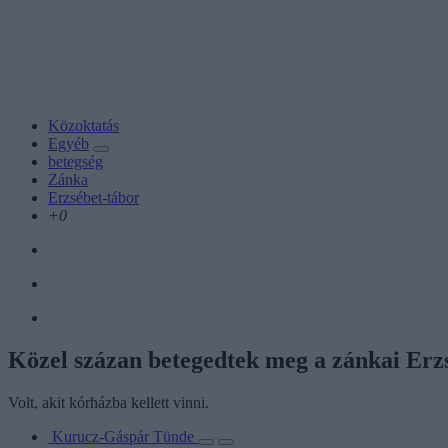
Közoktatás
Egyéb
betegség
Zánka
Erzsébet-tábor
+0
Közel százan betegedtek meg a zánkai Erz
Volt, akit kórházba kellett vinni.
Kurucz-Gáspár Tünde