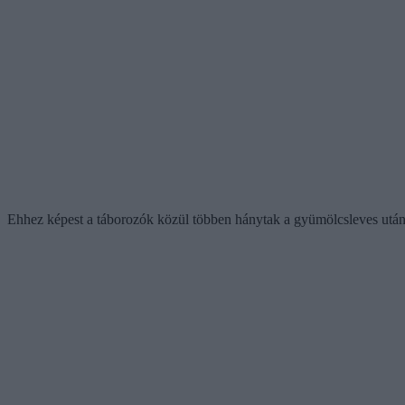
Ehhez képest a táborozók közül többen hánytak a gyümölcsleves után, d