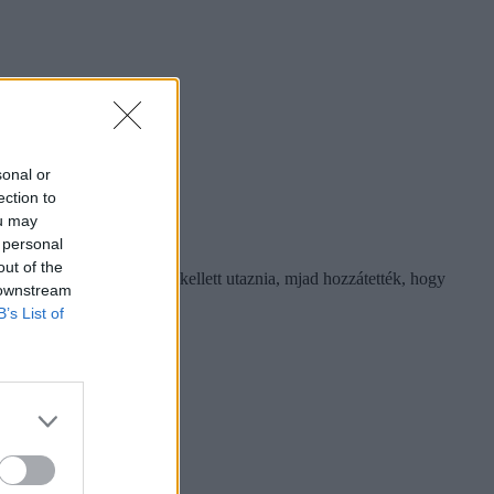
sonal or
ection to
ou may
 personal
out of the
s csoportnak pedig haza kellett utaznia, mjad hozzátették, hogy
 downstream
B’s List of