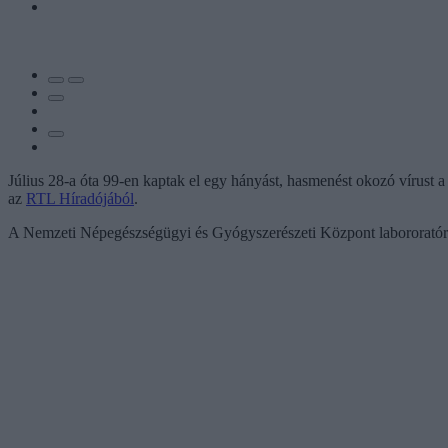
Július 28-a óta 99-en kaptak el egy hányást, hasmenést okozó vírust a 
az
RTL Híradójából
.
A Nemzeti Népegészségügyi és Gyógyszerészeti Központ labororatóriumi 