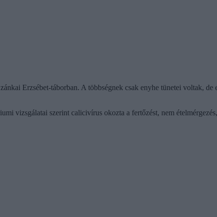
zánkai Erzsébet-táborban. A többségnek csak enyhe tünetei voltak, de egy
vizsgálatai szerint calicivírus okozta a fertőzést, nem ételmérgezés, 