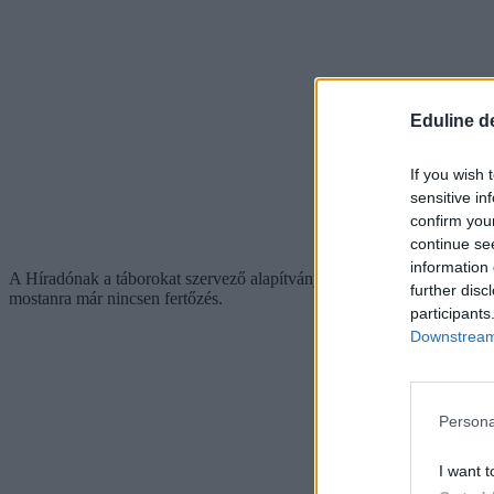
Eduline d
If you wish 
sensitive in
confirm you
continue se
information 
A Híradónak a táborokat szervező alapítvány úgy fogalmatott, hogy a 
further disc
mostanra már nincsen fertőzés.
participants
Downstream 
Persona
I want t