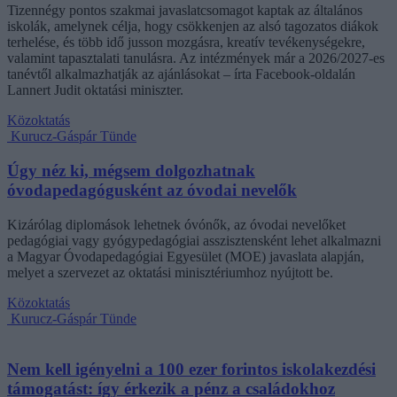
Tizennégy pontos szakmai javaslatcsomagot kaptak az általános
iskolák, amelynek célja, hogy csökkenjen az alsó tagozatos diákok
terhelése, és több idő jusson mozgásra, kreatív tevékenységekre,
valamint tapasztalati tanulásra. Az intézmények már a 2026/2027-es
tanévtől alkalmazhatják az ajánlásokat – írta Facebook-oldalán
Lannert Judit oktatási miniszter.
Közoktatás
Kurucz-Gáspár Tünde
Úgy néz ki, mégsem dolgozhatnak
óvodapedagógusként az óvodai nevelők
Kizárólag diplomások lehetnek óvónők, az óvodai nevelőket
pedagógiai vagy gyógypedagógiai asszisztensként lehet alkalmazni
a Magyar Óvodapedagógiai Egyesület (MOE) javaslata alapján,
melyet a szervezet az oktatási minisztériumhoz nyújtott be.
Közoktatás
Kurucz-Gáspár Tünde
Nem kell igényelni a 100 ezer forintos iskolakezdési
támogatást: így érkezik a pénz a családokhoz