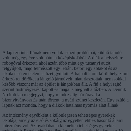
A lap szerint a fiúnak nem voltak ismert problémái, kitűnő tanuló
volt, még egy éve volt hátra a középiskolából. A diák a helyszínre
robogóval érkezett, ahol aztán több mint egy tucatnyi autót
felgyújtott, majd felmászott egy létrán, betört egy ablakot és az
iskola első emeletén is tüzet gyújtott. A hajnali 2 óra körül helyszínre
érkező rendőröket a lángoló járművek miatt riasztottak, nem sokkal
később viszont már az épület is lángokban állt. A fiú a helyi sajtó
szerint füstmérgezést kapott és maga is meghalt a tűzben. A Dennik
N című lap megjegyzi, hogy mindez alig pár órával a
bizonyítványosztás után történt, a nyári szünet kezdetén. Egy szülő a
lapnak azt mondta, hogy a diákok hatalmas nyomás alatt állnak.
Az intézmény egyébként a különlegesen tehetséges gyerekek
iskolája, amely az első és sokáig az egyetlen ehhez hasonló állami
intézmény volt Szlovákiában a kiemelten tehetséges gyerekek
számára. A Pravda című napilap értesülései szerint ide járt az a 19