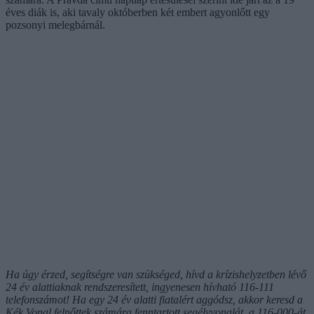
éves diák is, aki tavaly októberben két embert agyonlőtt egy
pozsonyi melegbárnál.
Ha úgy érzed, segítségre van szükséged, hívd a krízishelyzetben lévő
24 év alattiaknak rendszeresített, ingyenesen hívható 116-111
telefonszámot! Ha egy 24 év alatti fiatalért aggódsz, akkor keresd a
Kék Vonal felnőttek számára fenntartott segélyvonalát, a 116-000-át.