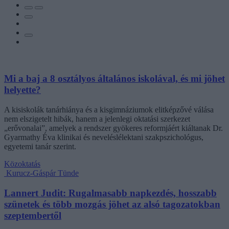
Mi a baj a 8 osztályos általános iskolával, és mi jöhet
helyette?
A kisiskolák tanárhiánya és a kisgimnáziumok elitképzővé válása
nem elszigetelt hibák, hanem a jelenlegi oktatási szerkezet
„erővonalai”, amelyek a rendszer gyökeres reformjáért kiáltanak Dr.
Gyarmathy Éva klinikai és neveléslélektani szakpszichológus,
egyetemi tanár szerint.
Közoktatás
Kurucz-Gáspár Tünde
Lannert Judit: Rugalmasabb napkezdés, hosszabb
szünetek és több mozgás jöhet az alsó tagozatokban
szeptembertől