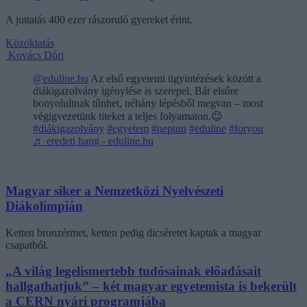
A juttatás 400 ezer rászoruló gyereket érint.
Közoktatás
Kovács Dóri
@eduline.hu
Az első egyetemi ügyintézések között a
diákigazolvány igénylése is szerepel. Bár elsőre
bonyolultnak tűnhet, néhány lépésből megvan – most
végigvezetünk titeket a teljes folyamaton.😉
#diákigazolvány
#egyetem
#neptun
#eduline
#foryou
♬ eredeti hang - eduline.hu
Magyar siker a Nemzetközi Nyelvészeti
Diákolimpián
Ketten bronzérmet, ketten pedig dicséretet kaptak a magyar
csapatból.
„A világ legelismertebb tudósainak előadásait
hallgathatjuk” – két magyar egyetemista is bekerült
a CERN nyári programjába