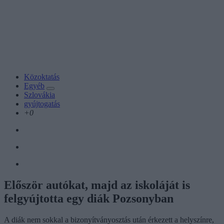
Közoktatás
Egyéb
Szlovákia
gyújtogatás
+0
Először autókat, majd az iskoláját is
felgyújtotta egy diák Pozsonyban
A diák nem sokkal a bizonyítványosztás után érkezett a helyszínre,