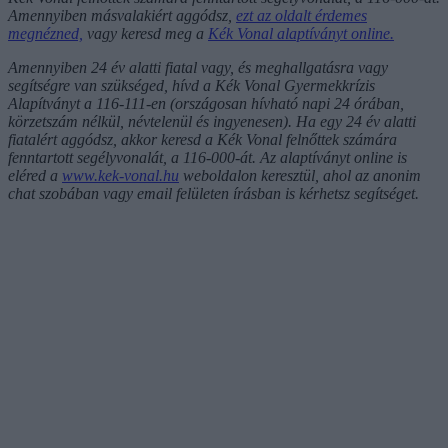
Amennyiben másvalakiért aggódsz,
ezt az oldalt érdemes
megnézned,
vagy keresd meg a
Kék Vonal alaptíványt online.
Amennyiben 24 év alatti fiatal vagy, és meghallgatásra vagy
segítségre van szükséged, hívd a Kék Vonal Gyermekkrízis
Alapítványt a 116-111-en (országosan hívható napi 24 órában,
körzetszám nélkül, névtelenül és ingyenesen). Ha egy 24 év alatti
fiatalért aggódsz, akkor keresd a Kék Vonal felnőttek számára
fenntartott segélyvonalát, a 116-000-át. Az alaptíványt online is
eléred a
www.kek-vonal.hu
weboldalon keresztül, ahol az anonim
chat szobában vagy email felületen írásban is kérhetsz segítséget.