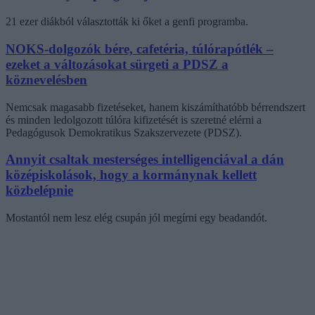
21 ezer diákból választották ki őket a genfi programba.
NOKS-dolgozók bére, cafetéria, túlórapótlék –
ezeket a változásokat sürgeti a PDSZ a
köznevelésben
Nemcsak magasabb fizetéseket, hanem kiszámíthatóbb bérrendszert
és minden ledolgozott túlóra kifizetését is szeretné elérni a
Pedagógusok Demokratikus Szakszervezete (PDSZ).
Annyit csaltak mesterséges intelligenciával a dán
középiskolások, hogy a kormánynak kellett
közbelépnie
Mostantól nem lesz elég csupán jól megírni egy beadandót.