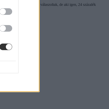
latos kérdésre sokan nem válaszoltak, de aki igen, 24 százalék