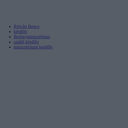
Rétvári Bence
kérdőív
Belügyminisztérium
szülői kérdőív
minisztériumi kérdőív