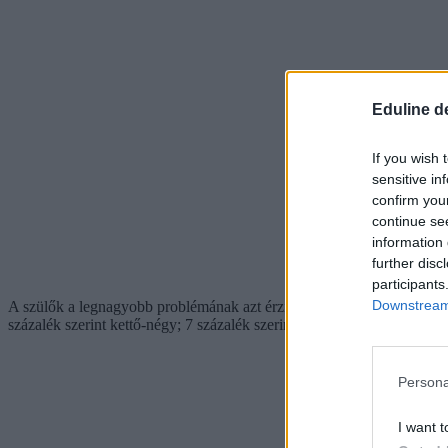
Eduline d
If you wish 
sensitive in
confirm you
continue se
information 
further disc
participants
Downstream 
A szülők a legnagyobb problémának azt érzik, ha van az osztályban ma
százalék szerint kettő-négy; 7 százalék szerint ötnél is több.
Persona
I want t