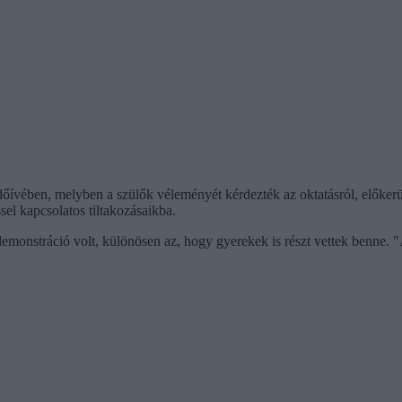
őívében, melyben a szülők véleményét kérdezték az oktatásról, előkerül
sel kapcsolatos tiltakozásaikba.
emonstráció volt, különösen az, hogy gyerekek is részt vettek benne. "