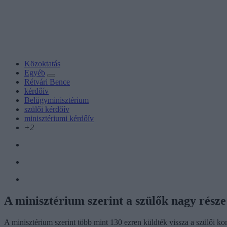
Közoktatás
Egyéb
Rétvári Bence
kérdőív
Belügyminisztérium
szülői kérdőív
minisztériumi kérdőív
+2
A minisztérium szerint a szülők nagy része
A minisztérium szerint több mint 130 ezren küldték vissza a szülői ko