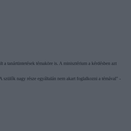
t a tanártüntetések témaköre is. A minisztérium a kérdésben azt
A szülők nagy része egyáltalán nem akart foglalkozni a témával" -