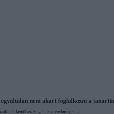
 egyáltalán nem akart foglalkozni a tanártü
nzultációs kérdőívet. Megjöttek az eredmények is.