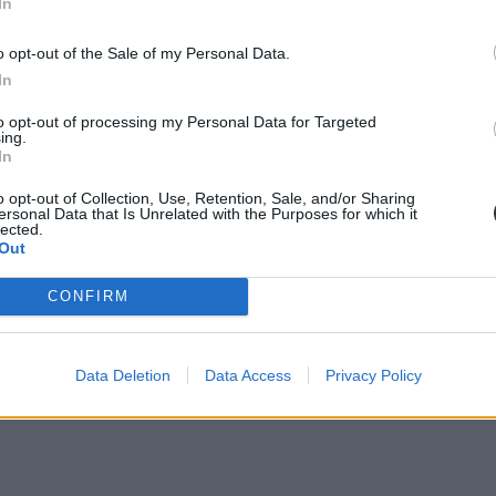
In
zázalék mondta azt, hogy kevesebb mint egy órát. A különórával kapcso
o opt-out of the Sale of my Personal Data.
In
to opt-out of processing my Personal Data for Targeted
ing.
In
o opt-out of Collection, Use, Retention, Sale, and/or Sharing
ersonal Data that Is Unrelated with the Purposes for which it
lected.
Out
CONFIRM
Data Deletion
Data Access
Privacy Policy