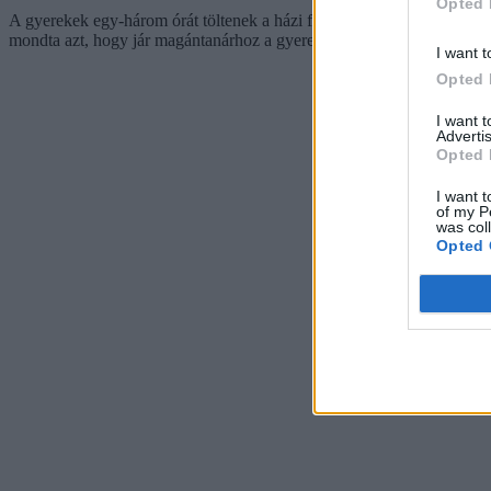
Opted 
A gyerekek egy-három órát töltenek a házi feladatok végzésével; 22 s
mondta azt, hogy jár magántanárhoz a gyereke.
I want t
Opted 
I want 
Advertis
Opted 
I want t
of my P
was col
Opted 