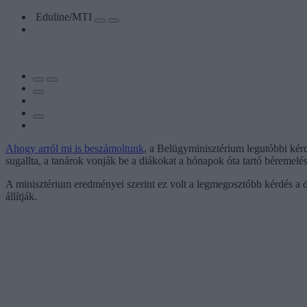
Eduline/MTI
Ahogy arról mi is beszámoltunk
, a Belügyminisztérium legutóbbi kérd
sugallta, a tanárok vonják be a diákokat a hónapok óta tartó béremelés
A minisztérium eredményei szerint ez volt a legmegosztóbb kérdés a d
állítják.