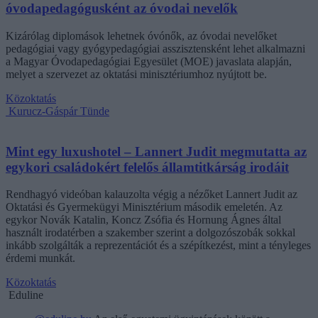
óvodapedagógusként az óvodai nevelők
Kizárólag diplomások lehetnek óvónők, az óvodai nevelőket
pedagógiai vagy gyógypedagógiai asszisztensként lehet alkalmazni
a Magyar Óvodapedagógiai Egyesület (MOE) javaslata alapján,
melyet a szervezet az oktatási minisztériumhoz nyújtott be.
Közoktatás
Kurucz-Gáspár Tünde
Mint egy luxushotel – Lannert Judit megmutatta az
egykori családokért felelős államtitkárság irodáit
Rendhagyó videóban kalauzolta végig a nézőket Lannert Judit az
Oktatási és Gyermekügyi Minisztérium második emeletén. Az
egykor Novák Katalin, Koncz Zsófia és Hornung Ágnes által
használt irodatérben a szakember szerint a dolgozószobák sokkal
inkább szolgálták a reprezentációt és a szépítkezést, mint a tényleges
érdemi munkát.
Közoktatás
Eduline