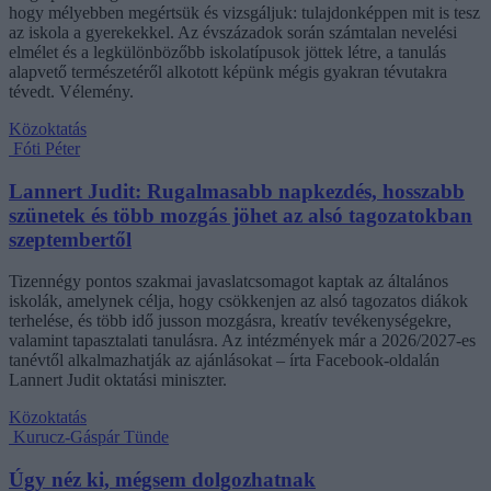
hogy mélyebben megértsük és vizsgáljuk: tulajdonképpen mit is tesz
az iskola a gyerekekkel. Az évszázadok során számtalan nevelési
elmélet és a legkülönbözőbb iskolatípusok jöttek létre, a tanulás
alapvető természetéről alkotott képünk mégis gyakran tévutakra
tévedt. Vélemény.
Közoktatás
Fóti Péter
Lannert Judit: Rugalmasabb napkezdés, hosszabb
szünetek és több mozgás jöhet az alsó tagozatokban
szeptembertől
Tizennégy pontos szakmai javaslatcsomagot kaptak az általános
iskolák, amelynek célja, hogy csökkenjen az alsó tagozatos diákok
terhelése, és több idő jusson mozgásra, kreatív tevékenységekre,
valamint tapasztalati tanulásra. Az intézmények már a 2026/2027-es
tanévtől alkalmazhatják az ajánlásokat – írta Facebook-oldalán
Lannert Judit oktatási miniszter.
Közoktatás
Kurucz-Gáspár Tünde
Úgy néz ki, mégsem dolgozhatnak