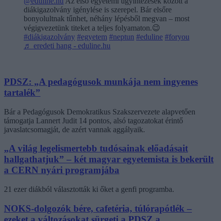
@eduline.hu
Az első egyetemi ügyintézések között a
diákigazolvány igénylése is szerepel. Bár elsőre
bonyolultnak tűnhet, néhány lépésből megvan – most
végigvezetünk titeket a teljes folyamaton.😉
#diákigazolvány
#egyetem
#neptun
#eduline
#foryou
♬ eredeti hang - eduline.hu
PDSZ: „A pedagógusok munkája nem ingyenes
tartalék”
Bár a Pedagógusok Demokratikus Szakszervezete alapvetően
támogatja Lannert Judit 14 pontos, alsó tagozatokat érintő
javaslatcsomagját, de azért vannak aggályaik.
„A világ legelismertebb tudósainak előadásait
hallgathatjuk” – két magyar egyetemista is bekerült
a CERN nyári programjába
21 ezer diákból választották ki őket a genfi programba.
NOKS-dolgozók bére, cafetéria, túlórapótlék –
ezeket a változásokat sürgeti a PDSZ a