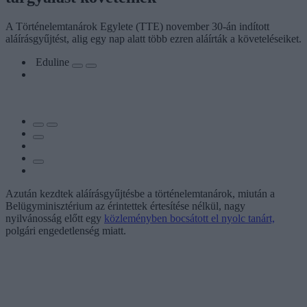
A Történelemtanárok Egylete (TTE) november 30-án indított
aláírásgyűjtést, alig egy nap alatt több ezren aláírták a követeléseiket.
Eduline
Azután kezdtek aláírásgyűjtésbe a történelemtanárok, miután a
Belügyminisztérium az érintettek értesítése nélkül, nagy
nyilvánosság előtt egy
közleményben bocsátott el nyolc tanárt,
polgári engedetlenség miatt.