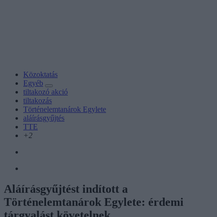
Közoktatás
Egyéb
tiltakozó akció
tiltakozás
Történelemtanárok Egylete
aláírásgyűjtés
TTE
+2
Aláírásgyűjtést indított a
Történelemtanárok Egylete: érdemi
tárgyalást követelnek