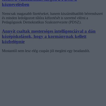
köznevelésben
Nemcsak magasabb fizetéseket, hanem kiszámíthatóbb bérrendszert
és minden ledolgozott túlóra kifizetését is szeretné elérni a
Pedagógusok Demokratikus Szakszervezete (PDSZ).
Annyit csaltak mesterséges intelligenciával a dán
középiskolások, hogy a kormánynak kellett
közbelépnie
Mostantól nem lesz elég csupán jól megírni egy beadandót.