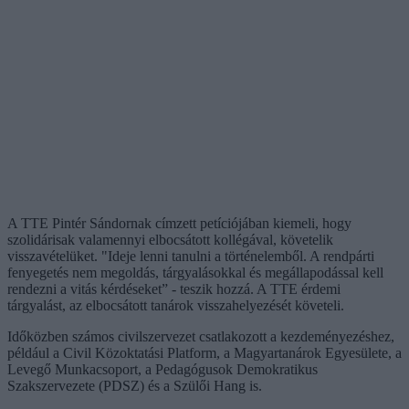
A TTE Pintér Sándornak címzett petíciójában kiemeli, hogy
szolidárisak valamennyi elbocsátott kollégával, követelik
visszavételüket. "Ideje lenni tanulni a történelemből. A rendpárti
fenyegetés nem megoldás, tárgyalásokkal és megállapodással kell
rendezni a vitás kérdéseket” - teszik hozzá. A TTE érdemi
tárgyalást, az elbocsátott tanárok visszahelyezését követeli.
Időközben számos civilszervezet csatlakozott a kezdeményezéshez,
például a Civil Közoktatási Platform, a Magyartanárok Egyesülete, a
Levegő Munkacsoport, a Pedagógusok Demokratikus
Szakszervezete (PDSZ) és a Szülői Hang is.