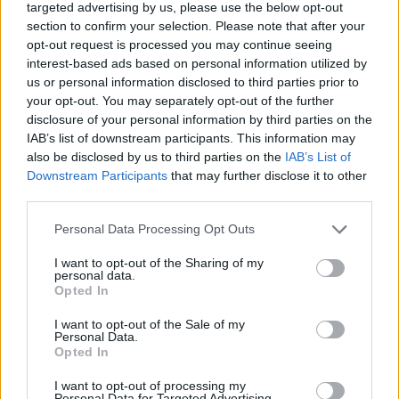
targeted advertising by us, please use the below opt-out
hvg.hu
section to confirm your selection. Please note that after your
hvg.hu
opt-out request is processed you may continue seeing
interest-based ads based on personal information utilized by
17:37
us or personal information disclosed to third parties prior to
your opt-out. You may separately opt-out of the further
A menet most halad át az Erzsébet hídon. De mit követelnek?
disclosure of your personal information by third parties on the
A diákok, szülők és tanárok 9 pontos követelése a következő:
IAB’s list of downstream participants. This information may
also be disclosed by us to third parties on the
IAB’s List of
1. Érdemi és nyilvános párbeszédet az oktatás megújításáról! Hiteles
Downstream Participants
that may further disclose it to other
tájékoztatást a kormány és a közmédia részéről!
third parties.
2. Szüntessék meg a pedagógusok lejáratását, az oktatási szereplők
megfélemlítését! A kirúgott vagy leváltott tanárokat azonnal
Personal Data Processing Opt Outs
helyezzék vissza! Megbecsülést a pedagógusoknak!
I want to opt-out of the Sharing of my
3. Érdekérvényesítő sztrájkjogot a pedagógusoknak!
personal data.
Opted In
4. Felelős, hozzáértő oktatásirányítást! Önálló oktatási
minisztériumot!
I want to opt-out of the Sale of my
Personal Data.
5. Kisebb terhelést a diákoknak és a pedagógusoknak!
Opted In
6. Esélyteremtő, minőségi oktatást és nevelést mindenkinek – az
I want to opt-out of processing my
óvodától az egyetemig!
Personal Data for Targeted Advertising.