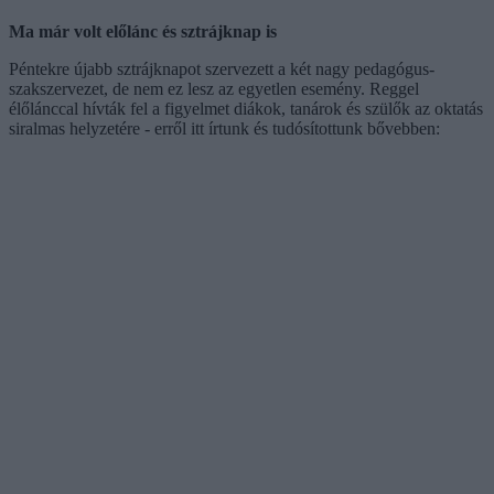
Ma már volt előlánc és sztrájknap is
Péntekre újabb sztrájknapot szervezett a két nagy pedagógus-
szakszervezet, de nem ez lesz az egyetlen esemény. Reggel
élőlánccal hívták fel a figyelmet diákok, tanárok és szülők az oktatás
siralmas helyzetére - erről itt írtunk és tudósítottunk bővebben: