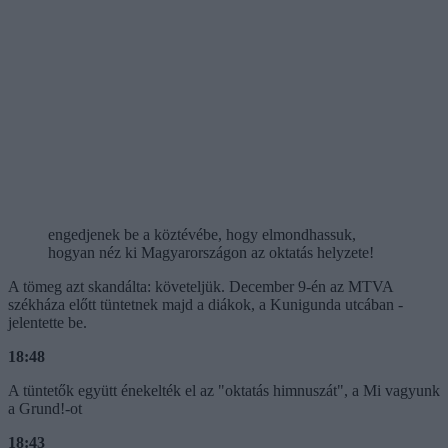
engedjenek be a köztévébe, hogy elmondhassuk,
hogyan néz ki Magyarországon az oktatás helyzete!
A tömeg azt skandálta: követeljük. December 9-én az MTVA
székháza előtt tüntetnek majd a diákok, a Kunigunda utcában -
jelentette be.
18:48
A tüntetők együtt énekelték el az "oktatás himnuszát", a Mi vagyunk
a Grund!-ot
18:43