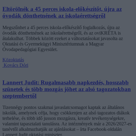
Eltörölnék a 45 perces iskola-előkészítőt, újra az
óvodák dönthetnének az iskolaérettségről
Megszűnhet a 45 perces iskola-előkészítő foglalkozás, újra az
óvodák dönthetnének az iskolaérettségről, és az oviKRÉTA is
átalakulhat. Többek között ezeket a változtatásokat javasolta az
Oktatási és Gyermekügyi Minisztériumnak a Magyar
Óvodapedagógiai Egyesület.
Közoktatás
Kovács Dóri
Lannert Judit: Rugalmasabb napkezdés, hosszabb
szünetek és több mozgás jöhet az alsó tagozatokban
szeptembertől
Tizennégy pontos szakmai javaslatcsomagot kaptak az általános
iskolák, amelynek célja, hogy csökkenjen az alsó tagozatos diákok
terhelése, és több idő jusson mozgásra, kreatív tevékenységekre,
valamint tapasztalati tanulásra. Az intézmények már a 2026/2027-es
tanévtől alkalmazhatják az ajánlásokat – írta Facebook-oldalán
Lannert Judit oktatási miniszter.