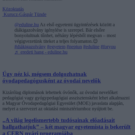
Közoktatás
Kurucz-Gáspár Tünde
@eduline.hu
Az első egyetemi ügyintézések között a
diákigazolvány igénylése is szerepel. Bár elsőre
bonyolultnak tűnhet, néhány lépésből megvan – most
végigvezetünk titeket a teljes folyamaton.😉
#diákigazolvány
#egyetem
#neptun
#eduline
#foryou
♬ eredeti hang - eduline.hu
Úgy néz ki, mégsem dolgozhatnak
óvodapedagógusként az óvodai nevelők
Kizárólag diplomások lehetnek óvónők, az óvodai nevelőket
pedagógiai vagy gyógypedagógiai asszisztensként lehet alkalmazni
a Magyar Óvodapedagógiai Egyesület (MOE) javaslata alapján,
melyet a szervezet az oktatási minisztériumhoz nyújtott be.
„A világ legelismertebb tudósainak előadásait
hallgathatjuk” – két magyar egyetemista is bekerült
a CERN nyári programjába