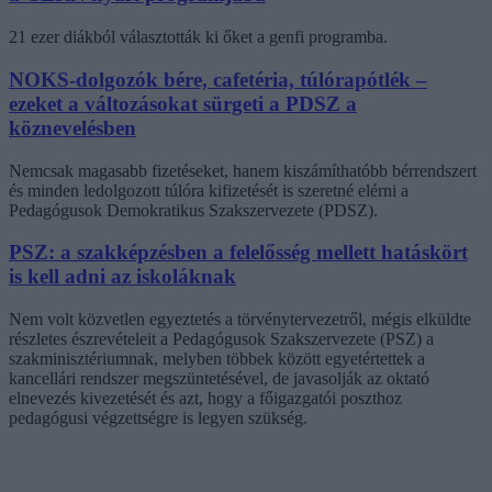
21 ezer diákból választották ki őket a genfi programba.
NOKS-dolgozók bére, cafetéria, túlórapótlék –
ezeket a változásokat sürgeti a PDSZ a
köznevelésben
Nemcsak magasabb fizetéseket, hanem kiszámíthatóbb bérrendszert
és minden ledolgozott túlóra kifizetését is szeretné elérni a
Pedagógusok Demokratikus Szakszervezete (PDSZ).
PSZ: a szakképzésben a felelősség mellett hatáskört
is kell adni az iskoláknak
Nem volt közvetlen egyeztetés a törvénytervezetről, mégis elküldte
részletes észrevételeit a Pedagógusok Szakszervezete (PSZ) a
szakminisztériumnak, melyben többek között egyetértettek a
kancellári rendszer megszüntetésével, de javasolják az oktató
elnevezés kivezetését és azt, hogy a főigazgatói poszthoz
pedagógusi végzettségre is legyen szükség.