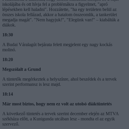
iskolájába és ott hívja fel a problémákra a figyelmet, "apró
lépésekben kell haladni". Hozzátette, "ha egy területen belül az
összes iskola fellázad, akkor a hatalom összeomlik, a tankerület
megadja magát". "Nem hagyjuk!", "Elegünk van!" – kiabálták a
diákok.
18:30
A Budai Váralagút bejárata felett megjelent egy nagy kockás
molinó.
18:20
Megszólalt a Grund
A tüntetők megérkeztek a helyszínre, ahol beszédek és a tervek
szerint performansz is lesz majd.
18:14
Már most biztos, hogy nem ez volt az utolsó diáktüntetés
A következő tüntetés a tervek szerint december elején az MTVA
székháza előtt, a Kunigunda utcában lesz - mondta el az egyik
szervező.