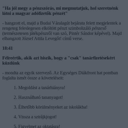
"Ha jól megy a pénzszórás, mi megmutatjuk, hol szeretnénk
látni a magyar adófizetők pénzét"
- hangzott el, majd a Budai Váralagút bejárata felett megjelentek a
rengeteg feleslegesen elköltött pénzt szimbolizáló
pénzeső
(természetesen játékpénzről van szó, Pintér Sándor képével). Majd
elhangzott József Attila Levegőt! című verse.
18:41
Félreértik, akik azt hiszik, hogy a "csak" tanárfizetésekért
küzdünk
- mondta az egyik szervező. Az Egységes Diákfront hat pontban
foglalta ismét össze a követeléseit:
1. Megoldást a tanárhiányra!
2. Használható tananyagot!
3. Élhetőbb körülményeket az iskolákba!
4. Vissza a sztrájkjogot!
5. Figyelmet az oktatásra!