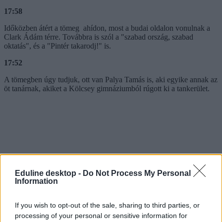
17:58
Időközben átért a tömeg ahídon, most a budai oldalon vonulnak a
Clark Ádám térre. Továbbra is szól a "szabad ország, szabad
oktatás", és a "Pintér takarodj!" is.
17:52
A tömegben úgy tudjuk, ott van Palya Tamás is, aki egyike annak az
öt tanárnak, akiket a Kölcsey gimnáziumból rúgott ki a tankerület.
Eduline desktop -
Do Not Process My Personal
Information
17:46
Néhány kép az eseményről:
If you wish to opt-out of the sale, sharing to third parties, or
processing of your personal or sensitive information for