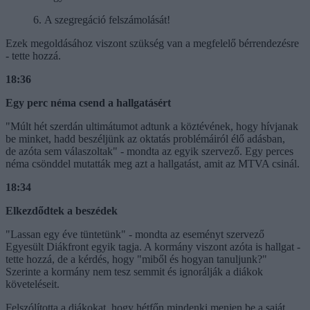
6. A szegregáció felszámolását!
Ezek megoldásához viszont szükség van a megfelelő bérrendezésre
- tette hozzá.
18:36
Egy perc néma csend a hallgatásért
"Múlt hét szerdán ultimátumot adtunk a köztévének, hogy hívjanak
be minket, hadd beszéljünk az oktatás problémáiról élő adásban,
de azóta sem válaszoltak" - mondta az egyik szervező. Egy perces
néma csönddel mutatták meg azt a hallgatást, amit az MTVA csinál.
18:34
Elkezdődtek a beszédek
"Lassan egy éve tüntetünk" - mondta az eseményt szervező
Egyesült Diákfront egyik tagja. A kormány viszont azóta is hallgat -
tette hozzá, de a kérdés, hogy "miből és hogyan tanuljunk?"
Szerinte a kormány nem tesz semmit és ignorálják a diákok
követeléseit.
Felszólította a diákokat, hogy hétfőn mindenki menjen be a saját