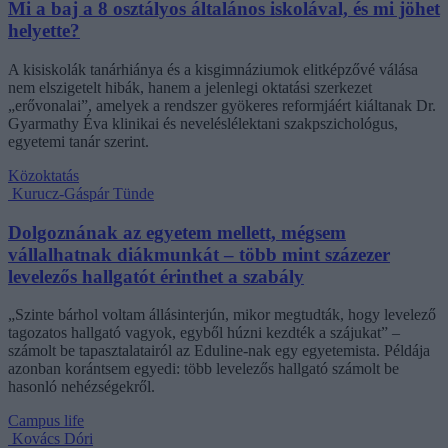
Mi a baj a 8 osztályos általános iskolával, és mi jöhet
helyette?
A kisiskolák tanárhiánya és a kisgimnáziumok elitképzővé válása
nem elszigetelt hibák, hanem a jelenlegi oktatási szerkezet
„erővonalai”, amelyek a rendszer gyökeres reformjáért kiáltanak Dr.
Gyarmathy Éva klinikai és neveléslélektani szakpszichológus,
egyetemi tanár szerint.
Közoktatás
Kurucz-Gáspár Tünde
Dolgoznának az egyetem mellett, mégsem
vállalhatnak diákmunkát – több mint százezer
levelezős hallgatót érinthet a szabály
„Szinte bárhol voltam állásinterjún, mikor megtudták, hogy levelező
tagozatos hallgató vagyok, egyből húzni kezdték a szájukat” –
számolt be tapasztalatairól az Eduline-nak egy egyetemista. Példája
azonban korántsem egyedi: több levelezős hallgató számolt be
hasonló nehézségekről.
Campus life
Kovács Dóri