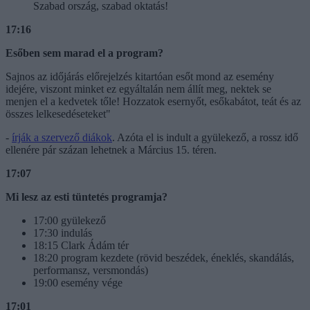
Szabad ország, szabad oktatás!
17:16
Esőben sem marad el a program?
Sajnos az időjárás előrejelzés kitartóan esőt mond az esemény
idejére, viszont minket ez egyáltalán nem állít meg, nektek se
menjen el a kedvetek tőle! Hozzatok esernyőt, esőkabátot, teát és az
összes lelkesedéseteket"
-
írják a szervező diákok
. Azóta el is indult a gyülekező, a rossz idő
ellenére pár százan lehetnek a Március 15. téren.
17:07
Mi lesz az esti tüntetés programja?
17:00 gyülekező
17:30 indulás
18:15 Clark Ádám tér
18:20 program kezdete (rövid beszédek, éneklés, skandálás,
performansz, versmondás)
19:00 esemény vége
17:01