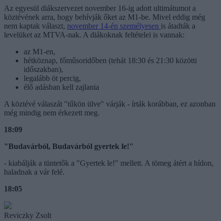
Az egyesül diákszervezet november 16-ig adott ultimátumot a
köztévének arra, hogy behívják őket az M1-be. Mivel eddig még
nem kaptak választ,
november 14-én személyesen
is átadták a
levelüket az MTVA-nak. A diákoknak feltételei is vannak:
az M1-en,
hétköznap, főműsoridőben (tehát 18:30 és 21:30 közötti
időszakban),
legalább öt percig,
élő adásban kell zajlania
A köztévé válaszát "tűkön ülve" várják - írták korábban, ez azonban
még mindig nem érkezett meg.
18:09
"Budavárból, Budavárból gyertek le!"
- kiabálják a tüntetők a "Gyertek le!" mellett. A tömeg átért a hídon,
haladnak a vár felé.
18:05
Reviczky Zsolt