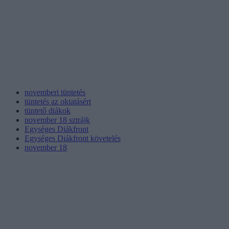
novemberi tüntetés
tüntetés az oktatásért
tüntető diákok
november 18 sztrájk
Egységes Diákfront
Egységes Diákfront követelés
november 18