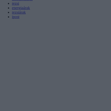
rezsi
energiaárak
rezsiárak
ipost