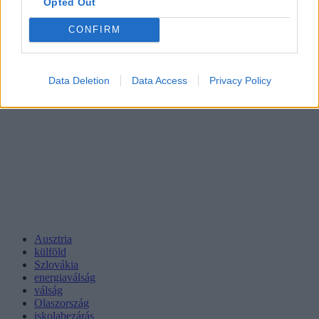
Opted Out
CONFIRM
Data Deletion
Data Access
Privacy Policy
Ausztria
külföld
Szlovákia
energiaválság
válság
Olaszország
iskolabezárás