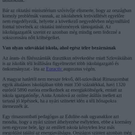
tanulóknak.
Bár az oktatási minisztérium szóvivője elismerte, hogy az országban
komoly problémák vannak, az iskolahetek lerövidítését egyelőre
nem engedélyezik, helyette a következő negyedévben négymilliárd
fonttal növelnék az oktatási intézmények támogatását. Az
iskolaigazgatók szerint ez azonban még mindig nem fedezné a
sokszorosára nőtt költségeiket.
Van olyan szlovákiai iskola, ahol egész télre bezárnának
Az áram- és fűtésszámlák drasztikus növekedése miatt Szlovákiában
is az iskolák téli leállására figyelmeztet több iskolaigazgató és
önkormányzat - írta az
Euractiv
augusztus végén.
A magyar határtól nem messze fekvő, dél-szlovákiai Rimaszombat
egyik általános iskolájában több mint 350 százalékkal, havi 1320
euróról 5890 euróra emelkednek az energiaköltségek, emiatt az
iskola igazgatónője, Anita Antalová az online átállás mellett azt
tartaná jó lépésnek, ha a nyári szünetet idén a téli hónapokra
ütemeznék át.
Egy rimaszombati pedagógus az Eduline-nak ugyanakkor azt
mondta, hogy a nyári szünet áthelyezése esélytelen, ebbe a kormány
nem egyezne bele, így az említett iskola kénytelen lesz más
megoldást találni az energiaválságra. Országos szinten azonban még