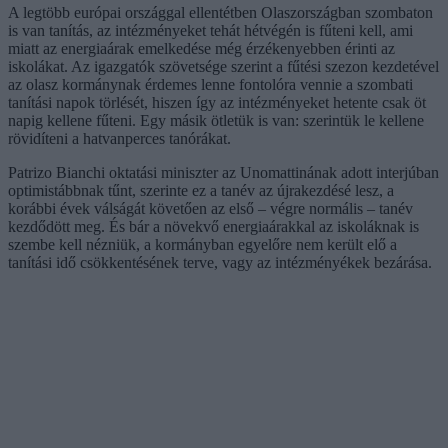
A legtöbb európai országgal ellentétben Olaszországban szombaton
is van tanítás, az intézményeket tehát hétvégén is fűteni kell, ami
miatt az energiaárak emelkedése még érzékenyebben érinti az
iskolákat. Az igazgatók szövetsége szerint a fűtési szezon kezdetével
az olasz kormánynak érdemes lenne fontolóra vennie a szombati
tanítási napok törlését, hiszen így az intézményeket hetente csak öt
napig kellene fűteni. Egy másik ötletük is van: szerintük le kellene
rövidíteni a hatvanperces tanórákat.
Patrizo Bianchi oktatási miniszter az Unomattinának adott interjúban
optimistábbnak tűnt, szerinte ez a tanév az újrakezdésé lesz, a
korábbi évek válságát követően az első – végre normális – tanév
kezdődött meg. És bár a növekvő energiaárakkal az iskoláknak is
szembe kell nézniük, a kormányban egyelőre nem került elő a
tanítási idő csökkentésének terve, vagy az intézményékek bezárása.