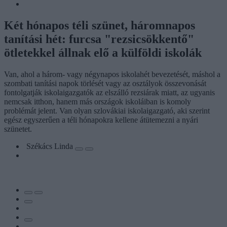
Két hónapos téli szünet, háromnapos
tanítási hét: furcsa "rezsicsökkentő"
ötletekkel állnak elő a külföldi iskolák
Van, ahol a három- vagy négynapos iskolahét bevezetését, máshol a
szombati tanítási napok törlését vagy az osztályok összevonását
fontolgatják iskolaigazgatók az elszálló rezsiárak miatt, az ugyanis
nemcsak itthon, hanem más országok iskoláiban is komoly
problémát jelent. Van olyan szlovákiai iskolaigazgató, aki szerint
egész egyszerűen a téli hónapokra kellene átütemezni a nyári
szünetet.
Székács Linda