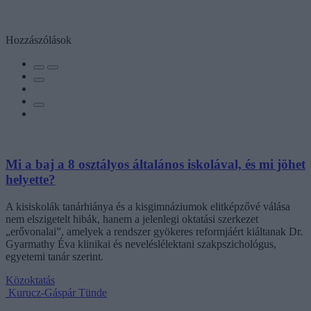
Hozzászólások
Mi a baj a 8 osztályos általános iskolával, és mi jöhet
helyette?
A kisiskolák tanárhiánya és a kisgimnáziumok elitképzővé válása
nem elszigetelt hibák, hanem a jelenlegi oktatási szerkezet
„erővonalai”, amelyek a rendszer gyökeres reformjáért kiáltanak Dr.
Gyarmathy Éva klinikai és neveléslélektani szakpszichológus,
egyetemi tanár szerint.
Közoktatás
Kurucz-Gáspár Tünde