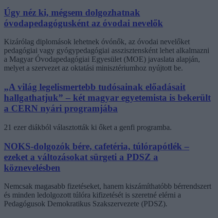
Úgy néz ki, mégsem dolgozhatnak
óvodapedagógusként az óvodai nevelők
Kizárólag diplomások lehetnek óvónők, az óvodai nevelőket
pedagógiai vagy gyógypedagógiai asszisztensként lehet alkalmazni
a Magyar Óvodapedagógiai Egyesület (MOE) javaslata alapján,
melyet a szervezet az oktatási minisztériumhoz nyújtott be.
„A világ legelismertebb tudósainak előadásait
hallgathatjuk” – két magyar egyetemista is bekerült
a CERN nyári programjába
21 ezer diákból választották ki őket a genfi programba.
NOKS-dolgozók bére, cafetéria, túlórapótlék –
ezeket a változásokat sürgeti a PDSZ a
köznevelésben
Nemcsak magasabb fizetéseket, hanem kiszámíthatóbb bérrendszert
és minden ledolgozott túlóra kifizetését is szeretné elérni a
Pedagógusok Demokratikus Szakszervezete (PDSZ).