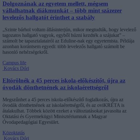
Dolgoznának az egyetem mellett, mégsem
vállalhatnak diákmunkát – több mint százezer
levelezős hallgatót érinthet a szabály
„Szinte bárhol voltam állásinterjún, mikor megtudták, hogy levelező
tagozatos hallgató vagyok, egyből húzni kezdték a szájukat” –
számolt be tapasztalatairól az Eduline-nak egy egyetemista. Példája
azonban korántsem egyedi: több levelezős hallgató számolt be
hasonló nehézségekről.
Campus life
Kovács Dóri
Eltörölnék a 45 perces iskola-előkészítőt, újra az
óvodák dönthetnének az iskolaérettségről
Megszűnhet a 45 perces iskola-előkészítő foglalkozás, újra az
óvodák dönthetnének az iskolaérettségről, és az oviKRÉTA is
átalakulhat. Többek között ezeket a változtatásokat javasolta az
Oktatási és Gyermekügyi Minisztériumnak a Magyar
Óvodapedagógiai Egyesület.
Közoktatás
Kovács Dóri