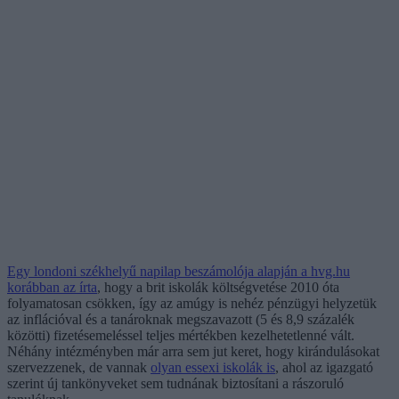
Egy londoni székhelyű napilap beszámolója alapján a hvg.hu
korábban az írta
, hogy a brit iskolák költségvetése 2010 óta
folyamatosan csökken, így az amúgy is nehéz pénzügyi helyzetük
az inflációval és a tanároknak megszavazott (5 és 8,9 százalék
közötti) fizetésemeléssel teljes mértékben kezelhetetlenné vált.
Néhány intézményben már arra sem jut keret, hogy kirándulásokat
szervezzenek, de vannak
olyan essexi iskolák is
, ahol az igazgató
szerint új tankönyveket sem tudnának biztosítani a rászoruló