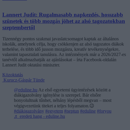
Lannert Judit: Rugalmasabb napkezdés, hosszabb
szünetek és több mozgás jöhet az alsó tagozatokban
szeptembertől
Tizennégy pontos szakmai javaslatcsomagot kaptak az általános
iskolák, amelynek célja, hogy csökkenjen az alsó tagozatos diákok
terhelése, és több idő jusson mozgásra, kreatív tevékenységekre,
valamint tapasztalati tanulásra. Az intézmények már a 2026/2027-es
tanévtől alkalmazhatják az ajánlásokat – írta Facebook-oldalán
Lannert Judit oktatási miniszter.
Közoktatás
Kurucz-Gáspár Tünde
@eduline.hu
Az első egyetemi ügyintézések között a
diákigazolvány igénylése is szerepel. Bár elsőre
bonyolultnak tűnhet, néhány lépésből megvan – most
végigvezetünk titeket a teljes folyamaton.😉
#diákigazolvány
#egyetem
#neptun
#eduline
#foryou
♬ eredeti hang - eduline.hu