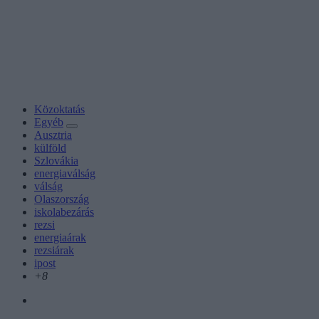
Közoktatás
Egyéb
Ausztria
külföld
Szlovákia
energiaválság
válság
Olaszország
iskolabezárás
rezsi
energiaárak
rezsiárak
ipost
+8