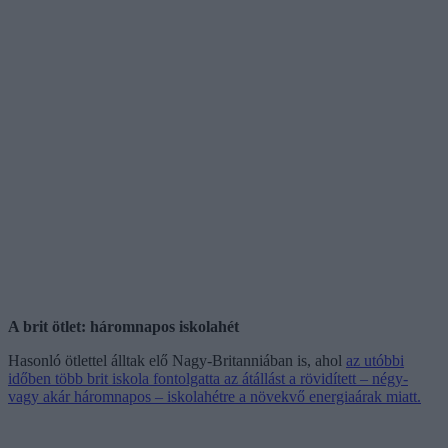
A brit ötlet: háromnapos iskolahét
Hasonló ötlettel álltak elő Nagy-Britanniában is, ahol
az utóbbi
időben több brit iskola fontolgatta az átállást a rövidített – négy-
vagy akár háromnapos – iskolahétre a növekvő energiaárak miatt.