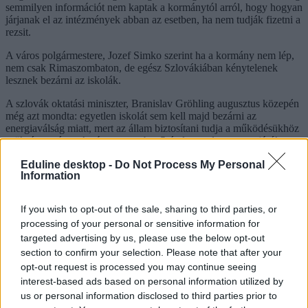
semmilyen információt nem kaptak a kormánytól arról, hogy hogyan
járjanak el az intézmények abban az esetben, ha nem tudják fizetni a
rezsit.
A város polgármestere, Jozef Simko szerint ha a kormány nem lép,
nem csak Rimaszombaton, de egész Szlovákiában kénytelenek
lesznek bezárni az iskolák.
A szlovák oktatási miniszter, Branislav Gröhling augusztus közepén
még azt mondta: egyetlen iskolát sem kell majd bezárni az
energiaválság miatt, mert az állam biztosítani tudja a működésükhöz
szükséges pénzt. Aztán szeptember 5-én lemondott a posztjáról, a
helyébe pedig átmenetileg Eduard Heger, az ország miniszterelnöke
Eduline desktop -
Do Not Process My Personal
lépett, aki "részmunkaidőben" fog foglalkozni az ország
Information
oktatáspolitikai problémáival.
Eddig távolságtartás volt, most mindenkit egy helyiségbe
If you wish to opt-out of the sale, sharing to third parties, or
zsúfolnának
processing of your personal or sensitive information for
Mivel a távoktatás lehetőségét elvetették, az osztrák
Der Standard
targeted advertising by us, please use the below opt-out
információ szerint a gázzal fűtött ausztriai iskolákban úgy
section to confirm your selection. Please note that after your
spórolnának, hogy csak az épületek felét fűtenék. Leginkább az
opt-out request is processed you may continue seeing
olyan nagyobb helyiségekről van szó, mint a tornaterem és az
interest-based ads based on personal information utilized by
ebédlő, így az osztályokat a saját tantermük helyett ezekben a
us or personal information disclosed to third parties prior to
közösségi terekben tanítanák. Döntés azonban egyelőre Ausztriában