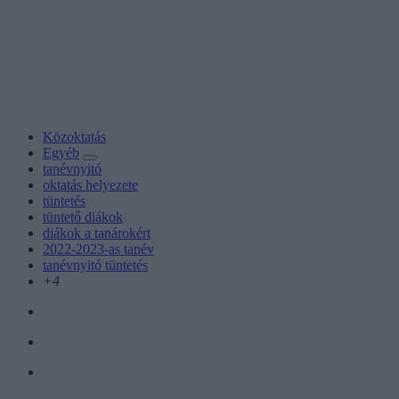
Közoktatás
Egyéb
tanévnyitó
oktatás helyezete
tüntetés
tüntető diákok
diákok a tanárokért
2022-2023-as tanév
tanévnyitó tüntetés
+4