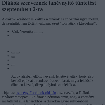
Diákok szerveznek tanévnyitó tüntetést
szeptembert 2-ra
A diákok korábban is kiálltak a tanárok és az oktatás ügye mellett,
de szerintük nem történt változás, ezért "folytatják a küzdelmet".
Csik Veronika
Az oktatásban eltöltött éveink lehetővé tették, hogy első
kézből éljük át a rendszer összeomlását, míg a felelősök
ölbe tett kézzel, díszpáholyból szemlélték azt
- írják az
esemény Facebook-oldalán
a szervezők, a Diákok a
tanárokért csapata. A diákok a bőrükön érzik, hogy a kormány
méltatlanul áll a tanárokhoz, a diákokra egyre súlyosabban