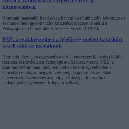
ezeket a változásokat sürgeti a PDSZ a
köznevelésben
Nemcsak magasabb fizetéseket, hanem kiszámíthatóbb bérrendszert
és minden ledolgozott túlóra kifizetését is szeretné elérni a
Pedagógusok Demokratikus Szakszervezete (PDSZ).
PSZ: a szakképzésben a felelősség mellett hatáskört
is kell adni az iskoláknak
Nem volt közvetlen egyeztetés a törvénytervezetről, mégis elküldte
részletes észrevételeit a Pedagógusok Szakszervezete (PSZ) a
szakminisztériumnak, melyben többek között egyetértettek a
kancellári rendszer megszüntetésével, de javasolják az oktató
elnevezés kivezetését és azt, hogy a főigazgatói poszthoz
pedagógusi végzettségre is legyen szükség.