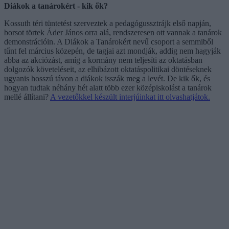
Diákok a tanárokért - kik ők?
Kossuth téri tüntetést szerveztek a pedagógussztrájk első napján,
borsot törtek Áder János orra alá, rendszeresen ott vannak a tanárok
demonstrációin. A Diákok a Tanárokért nevű csoport a semmiből
tűnt fel március közepén, de tagjai azt mondják, addig nem hagyják
abba az akciózást, amíg a kormány nem teljesíti az oktatásban
dolgozók követeléseit, az elhibázott oktatáspolitikai döntéseknek
ugyanis hosszú távon a diákok isszák meg a levét. De kik ők, és
hogyan tudtak néhány hét alatt több ezer középiskolást a tanárok
mellé állítani?
A vezetőkkel készült interjúinkat itt olvashatjátok.