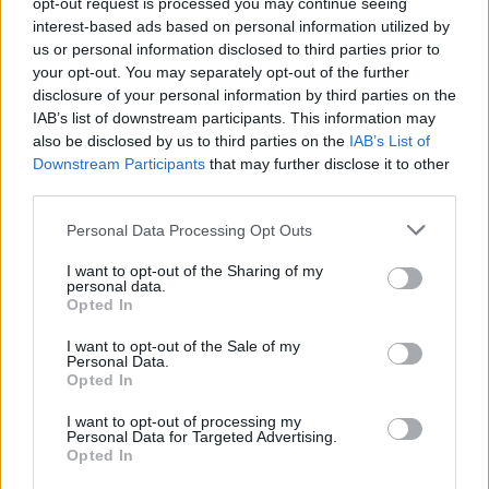
opt-out request is processed you may continue seeing
interest-based ads based on personal information utilized by
us or personal information disclosed to third parties prior to
your opt-out. You may separately opt-out of the further
disclosure of your personal information by third parties on the
IAB’s list of downstream participants. This information may
tanévnyitó
also be disclosed by us to third parties on the
IAB’s List of
oktatás helyezete
Downstream Participants
that may further disclose it to other
tüntetés
third parties.
tüntető diákok
diákok a tanárokért
Personal Data Processing Opt Outs
2022-2023-as tanév
tanévnyitó tüntetés
I want to opt-out of the Sharing of my
personal data.
Opted In
I want to opt-out of the Sale of my
Personal Data.
Opted In
I want to opt-out of processing my
Personal Data for Targeted Advertising.
Opted In