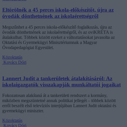
Eltörölnék a 45 perces iskola-előkészítőt, újra az
óvodák dönthetnének az iskolaérettségről
Megszűnhet a 45 perces iskola-előkészítő foglalkozás, újra az
óvodák dönthetnének az iskolaérettségről, és az oviKRÉTA is
átalakulhat. Többek között ezeket a változtatásokat javasolta az
Oktatási és Gyermekügyi Minisztériumnak a Magyar
Óvodapedagógiai Egyesület.
Közoktatás
Kovács Dóri
Lannert Judit a tankerületek átalakításáról: Az
iskolaigazgatók visszakapják munkáltatói jogaikat
Fokozatosan alakítaná át a tankerületi rendszert a kormány,
miközben megszüntetné annak politikai jellegét – többek között
erről beszélt első televíziós interjújában Lannert Judit oktatási és
gyermekügyi miniszter.
Közoktatás
Kovács Dóri