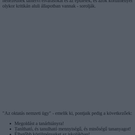
nehezednek tantervi elvárásokat és az épületek, és azok körülményei
olykor kritikán aluli állapotban vannak - sorolják.
"Az oktatás nemzeti ügy" - emelik ki, pontjaik pedig a következőek:
Megoldást a tanárhiányra!
Tanítható, és tanulható mennyiségű, és minőségű tananyagot!
Élhetőbb körülményeket az iskolákban!