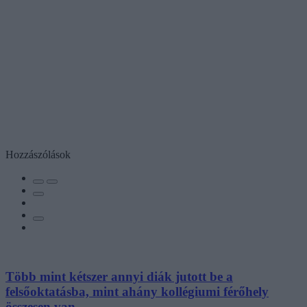
Hozzászólások
Több mint kétszer annyi diák jutott be a
felsőoktatásba, mint ahány kollégiumi férőhely
összesen van