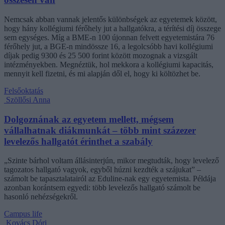
Nemcsak abban vannak jelentős különbségek az egyetemek között,
hogy hány kollégiumi férőhely jut a hallgatókra, a térítési díj összege
sem egységes. Míg a BME-n 100 újonnan felvett egyetemistára 76
férőhely jut, a BGE-n mindössze 16, a legolcsóbb havi kollégiumi
díjak pedig 9300 és 25 500 forint között mozognak a vizsgált
intézményekben. Megnéztük, hol mekkora a kollégiumi kapacitás,
mennyit kell fizetni, és mi alapján dől el, hogy ki költözhet be.
Felsőoktatás
Szöllősi Anna
Dolgoznának az egyetem mellett, mégsem
vállalhatnak diákmunkát – több mint százezer
levelezős hallgatót érinthet a szabály
„Szinte bárhol voltam állásinterjún, mikor megtudták, hogy levelező
tagozatos hallgató vagyok, egyből húzni kezdték a szájukat” –
számolt be tapasztalatairól az Eduline-nak egy egyetemista. Példája
azonban korántsem egyedi: több levelezős hallgató számolt be
hasonló nehézségekről.
Campus life
Kovács Dóri