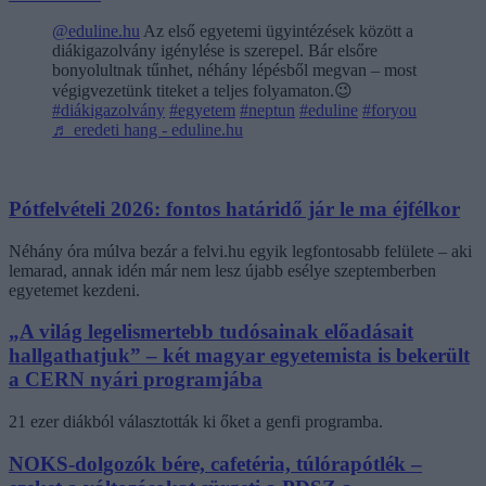
@eduline.hu
Az első egyetemi ügyintézések között a
diákigazolvány igénylése is szerepel. Bár elsőre
bonyolultnak tűnhet, néhány lépésből megvan – most
végigvezetünk titeket a teljes folyamaton.😉
#diákigazolvány
#egyetem
#neptun
#eduline
#foryou
♬ eredeti hang - eduline.hu
Pótfelvételi 2026: fontos határidő jár le ma éjfélkor
Néhány óra múlva bezár a felvi.hu egyik legfontosabb felülete – aki
lemarad, annak idén már nem lesz újabb esélye szeptemberben
egyetemet kezdeni.
„A világ legelismertebb tudósainak előadásait
hallgathatjuk” – két magyar egyetemista is bekerült
a CERN nyári programjába
21 ezer diákból választották ki őket a genfi programba.
NOKS-dolgozók bére, cafetéria, túlórapótlék –