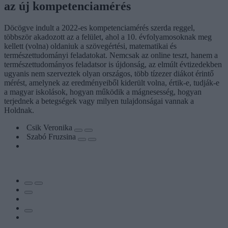
az új kompetenciamérés
Döcögve indult a 2022-es kompetenciamérés szerda reggel,
többször akadozott az a felület, ahol a 10. évfolyamosoknak meg
kellett (volna) oldaniuk a szövegértési, matematikai és
természettudományi feladatokat. Nemcsak az online teszt, hanem a
természettudományos feladatsor is újdonság, az elmúlt évtizedekben
ugyanis nem szerveztek olyan országos, több tízezer diákot érintő
mérést, amelynek az eredményeiből kiderült volna, értik-e, tudják-e
a magyar iskolások, hogyan működik a mágnesesség, hogyan
terjednek a betegségek vagy milyen tulajdonságai vannak a
Holdnak.
Csik Veronika
Szabó Fruzsina