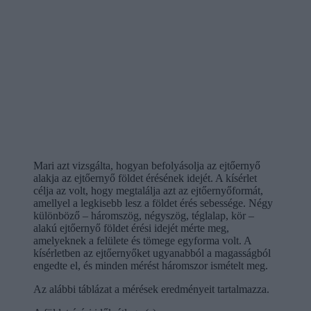
Mari azt vizsgálta, hogyan befolyásolja az ejtőernyő
alakja az ejtőernyő földet érésének idejét. A kísérlet
célja az volt, hogy megtalálja azt az ejtőernyőformát,
amellyel a legkisebb lesz a földet érés sebessége. Négy
különböző – háromszög, négyszög, téglalap, kör –
alakú ejtőernyő földet érési idejét mérte meg,
amelyeknek a felülete és tömege egyforma volt. A
kísérletben az ejtőernyőket ugyanabból a magasságból
engedte el, és minden mérést háromszor ismételt meg.
Az alábbi táblázat a mérések eredményeit tartalmazza.