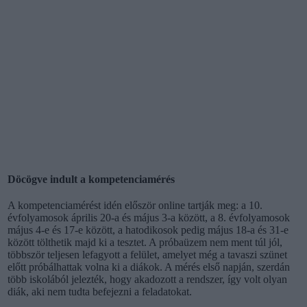
Döcögve indult a kompetenciamérés
A kompetenciamérést idén először online tartják meg: a 10.
évfolyamosok április 20-a és május 3-a között, a 8. évfolyamosok
május 4-e és 17-e között, a hatodikosok pedig május 18-a és 31-e
között tölthetik majd ki a tesztet. A próbaüzem nem ment túl jól,
többször teljesen lefagyott a felület, amelyet még a tavaszi szünet
előtt próbálhattak volna ki a diákok. A mérés első napján, szerdán
több iskolából jelezték, hogy akadozott a rendszer, így volt olyan
diák, aki nem tudta befejezni a feladatokat.