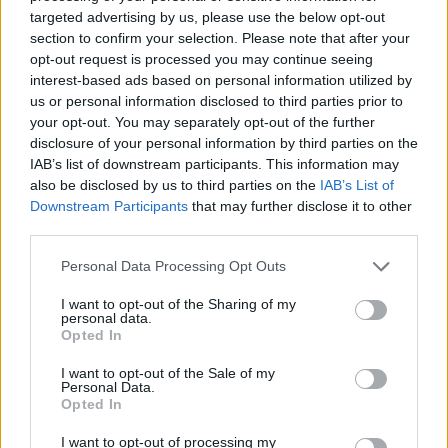
Az Oktatási Hivatal próbafeladatokat tartalmazó oldalán találtunk
targeted advertising by us, please use the below opt-out
egy olyan példafeladatot, amely ez utóbbi kategóriába tartozik.
section to confirm your selection. Please note that after your
Ennél a diákoknak azt kell eldönteniük, hogy a Napra vagy a
opt-out request is processed you may continue seeing
Holdra igazak-e a következő állítások:
interest-based ads based on personal information utilized by
A Földhöz legközelebb keringő égitest.
us or personal information disclosed to third parties prior to
your opt-out. You may separately opt-out of the further
Saját fénye van.
disclosure of your personal information by third parties on the
IAB’s list of downstream participants. This information may
Körülötte keringenek a bolygók.
also be disclosed by us to third parties on the
IAB’s List of
Fő összetevője a hidrogén.
Downstream Participants
that may further disclose it to other
third parties.
Felszínét kráterek borítják.
Miért nem vagyunk igazán jók természettudományokból?
Personal Data Processing Opt Outs
Az idei kompetenciamérés eredményeit érdemes lesz majd
I want to opt-out of the Sharing of my
personal data.
összehasonlítani a szintén idén esedékes PISA-felmérés adataival -
Opted In
ezt lehetővé is teszi a teszt felépítése. Az utolsó, 2018 tavaszán
végzett felmérésen a magyar diákok természettudományos
feladatokban 481 pontot szereztek – összehasonlításképpen: az
I want to opt-out of the Sale of my
Personal Data.
OECD-átlag természettudományokból 489, ezzel az OECD-
Opted In
országok közül a 27. helyen állunk.
I want to opt-out of processing my