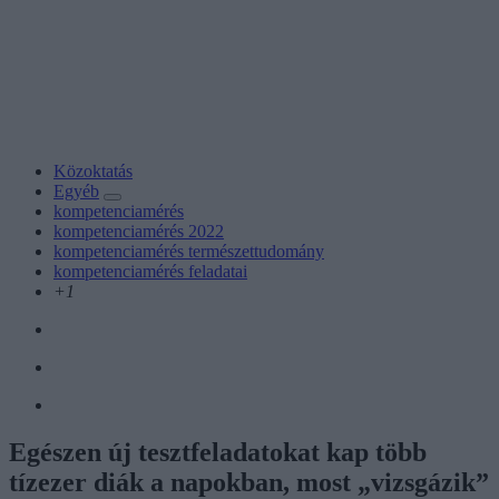
Közoktatás
Egyéb
kompetenciamérés
kompetenciamérés 2022
kompetenciamérés természettudomány
kompetenciamérés feladatai
+1
Egészen új tesztfeladatokat kap több
tízezer diák a napokban, most „vizsgázik”