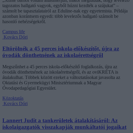
„Szinte bárhol voltam állásinterjún, mikor megtudták, hogy levelező
tagozatos hallgató vagyok, egyből húzni kezdték a szájukat” –
számolt be tapasztalatairól az Eduline-nak egy egyetemista. Példája
azonban korántsem egyedi: több levelezős hallgató számolt be
hasonló nehézségekről.
Campus life
Kovács Dóri
Eltörölnék a 45 perces iskola-előkészítőt, újra az
óvodák dönthetnének az iskolaérettségről
Megszűnhet a 45 perces iskola-előkészítő foglalkozás, újra az
óvodák dönthetnének az iskolaérettségről, és az oviKRÉTA is
átalakulhat. Többek között ezeket a változtatásokat javasolta az
Oktatási és Gyermekügyi Minisztériumnak a Magyar
Óvodapedagógiai Egyesület.
Közoktatás
Kovács Dóri
Lannert Judit a tankerületek átalakításáról: Az
iskolaigazgatók visszakapják munkáltatói jogaikat