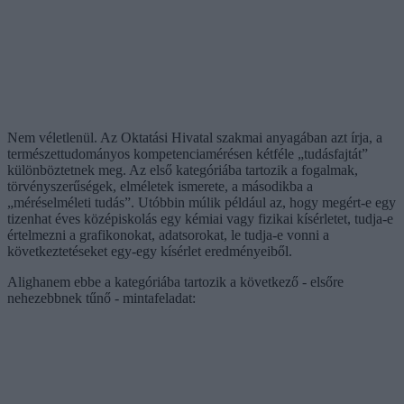
Nem véletlenül. Az Oktatási Hivatal szakmai anyagában azt írja, a
természettudományos kompetenciamérésen kétféle „tudásfajtát”
különböztetnek meg. Az első kategóriába tartozik a fogalmak,
törvényszerűségek, elméletek ismerete, a másodikba a
„méréselméleti tudás”. Utóbbin múlik például az, hogy megért-e egy
tizenhat éves középiskolás egy kémiai vagy fizikai kísérletet, tudja-e
értelmezni a grafikonokat, adatsorokat, le tudja-e vonni a
következtetéseket egy-egy kísérlet eredményeiből.
Alighanem ebbe a kategóriába tartozik a következő - elsőre
nehezebbnek tűnő - mintafeladat: