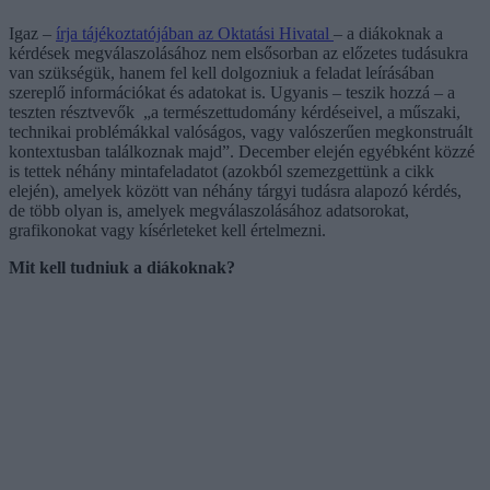
Igaz –
írja tájékoztatójában az Oktatási Hivatal
– a diákoknak a
kérdések megválaszolásához nem elsősorban az előzetes tudásukra
van szükségük, hanem fel kell dolgozniuk a feladat leírásában
szereplő információkat és adatokat is. Ugyanis – teszik hozzá – a
teszten résztvevők „a természettudomány kérdéseivel, a műszaki,
technikai problémákkal valóságos, vagy valószerűen megkonstruált
kontextusban találkoznak majd”. December elején egyébként közzé
is tettek néhány mintafeladatot (azokból szemezgettünk a cikk
elején), amelyek között van néhány tárgyi tudásra alapozó kérdés,
de több olyan is, amelyek megválaszolásához adatsorokat,
grafikonokat vagy kísérleteket kell értelmezni.
Mit kell tudniuk a diákoknak?