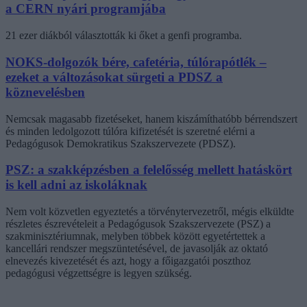
a CERN nyári programjába
21 ezer diákból választották ki őket a genfi programba.
NOKS-dolgozók bére, cafetéria, túlórapótlék –
ezeket a változásokat sürgeti a PDSZ a
köznevelésben
Nemcsak magasabb fizetéseket, hanem kiszámíthatóbb bérrendszert
és minden ledolgozott túlóra kifizetését is szeretné elérni a
Pedagógusok Demokratikus Szakszervezete (PDSZ).
PSZ: a szakképzésben a felelősség mellett hatáskört
is kell adni az iskoláknak
Nem volt közvetlen egyeztetés a törvénytervezetről, mégis elküldte
részletes észrevételeit a Pedagógusok Szakszervezete (PSZ) a
szakminisztériumnak, melyben többek között egyetértettek a
kancellári rendszer megszüntetésével, de javasolják az oktató
elnevezés kivezetését és azt, hogy a főigazgatói poszthoz
pedagógusi végzettségre is legyen szükség.