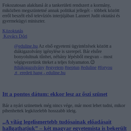
Fokozatosan alakítaná át a tankerületi rendszert a kormány,
miközben megszüntetné annak politikai jellegét – többek között
erről beszélt első televíziós interjújában Lannert Judit oktatási és
gyermekügyi miniszter.
Közoktatás
Kovács Dóri
@eduline.hu
Az első egyetemi ügyintézések között a
diákigazolvány igénylése is szerepel. Bár elsőre
bonyolultnak tűnhet, néhány lépésből megvan – most
végigvezetünk titeket a teljes folyamaton.😉
#diákigazolvány
#egyetem
#neptun
#eduline
#foryou
♬ eredeti hang - eduline.hu
Itt a pontos dátum: ekkor lesz az őszi szünet
Bár a nyári szünetnek még nincs vége, már most lehet tudni, mikor
pihenhettek legközelebb hosszabb ideig.
„A világ legelismertebb tudósainak előadásait
hallgathatjuk” – két magyar egyetemista is bekerült