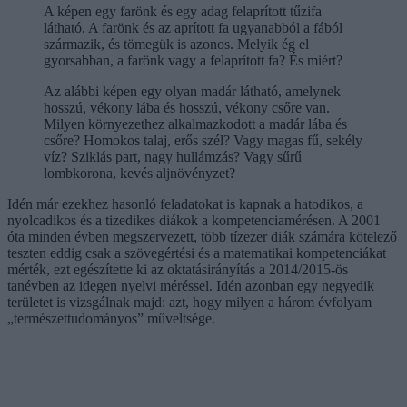
A képen egy farönk és egy adag felaprított tűzifa
látható. A farönk és az aprított fa ugyanabból a fából
származik, és tömegük is azonos. Melyik ég el
gyorsabban, a farönk vagy a felaprított fa? És miért?
Az alábbi képen egy olyan madár látható, amelynek
hosszú, vékony lába és hosszú, vékony csőre van.
Milyen környezethez alkalmazkodott a madár lába és
csőre? Homokos talaj, erős szél? Vagy magas fű, sekély
víz? Sziklás part, nagy hullámzás? Vagy sűrű
lombkorona, kevés aljnövényzet?
Idén már ezekhez hasonló feladatokat is kapnak a hatodikos, a
nyolcadikos és a tizedikes diákok a kompetenciamérésen. A 2001
óta minden évben megszervezett, több tízezer diák számára kötelező
teszten eddig csak a szövegértési és a matematikai kompetenciákat
mérték, ezt egészítette ki az oktatásirányítás a 2014/2015-ös
tanévben az idegen nyelvi méréssel. Idén azonban egy negyedik
területet is vizsgálnak majd: azt, hogy milyen a három évfolyam
„természettudományos” műveltsége.