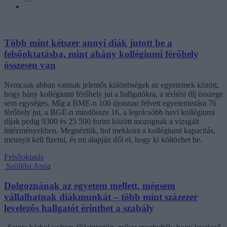
Több mint kétszer annyi diák jutott be a
felsőoktatásba, mint ahány kollégiumi férőhely
összesen van
Nemcsak abban vannak jelentős különbségek az egyetemek között,
hogy hány kollégiumi férőhely jut a hallgatókra, a térítési díj összege
sem egységes. Míg a BME-n 100 újonnan felvett egyetemistára 76
férőhely jut, a BGE-n mindössze 16, a legolcsóbb havi kollégiumi
díjak pedig 9300 és 25 500 forint között mozognak a vizsgált
intézményekben. Megnéztük, hol mekkora a kollégiumi kapacitás,
mennyit kell fizetni, és mi alapján dől el, hogy ki költözhet be.
Felsőoktatás
Szöllősi Anna
Dolgoznának az egyetem mellett, mégsem
vállalhatnak diákmunkát – több mint százezer
levelezős hallgatót érinthet a szabály