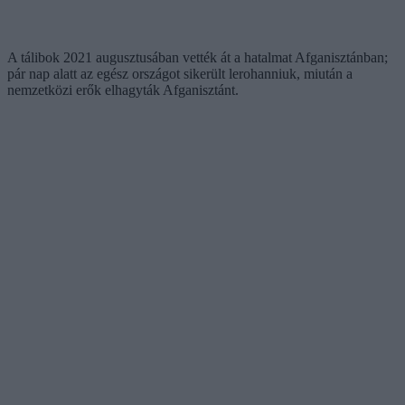
A tálibok 2021 augusztusában vették át a hatalmat Afganisztánban;
pár nap alatt az egész országot sikerült lerohanniuk, miután a
nemzetközi erők elhagyták Afganisztánt.