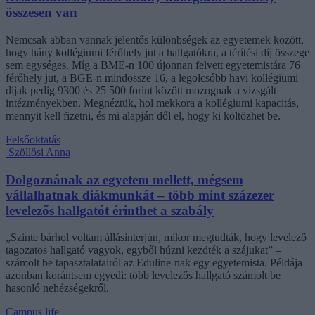
összesen van
Nemcsak abban vannak jelentős különbségek az egyetemek között,
hogy hány kollégiumi férőhely jut a hallgatókra, a térítési díj összege
sem egységes. Míg a BME-n 100 újonnan felvett egyetemistára 76
férőhely jut, a BGE-n mindössze 16, a legolcsóbb havi kollégiumi
díjak pedig 9300 és 25 500 forint között mozognak a vizsgált
intézményekben. Megnéztük, hol mekkora a kollégiumi kapacitás,
mennyit kell fizetni, és mi alapján dől el, hogy ki költözhet be.
Felsőoktatás
Szöllősi Anna
Dolgoznának az egyetem mellett, mégsem
vállalhatnak diákmunkát – több mint százezer
levelezős hallgatót érinthet a szabály
„Szinte bárhol voltam állásinterjún, mikor megtudták, hogy levelező
tagozatos hallgató vagyok, egyből húzni kezdték a szájukat” –
számolt be tapasztalatairól az Eduline-nak egy egyetemista. Példája
azonban korántsem egyedi: több levelezős hallgató számolt be
hasonló nehézségekről.
Campus life