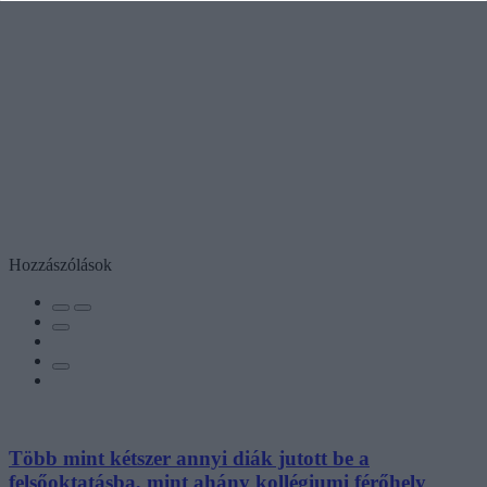
Hozzászólások
Több mint kétszer annyi diák jutott be a
felsőoktatásba, mint ahány kollégiumi férőhely