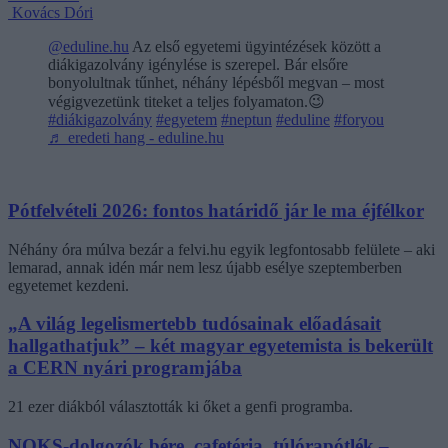
Kovács Dóri
@eduline.hu
Az első egyetemi ügyintézések között a
diákigazolvány igénylése is szerepel. Bár elsőre
bonyolultnak tűnhet, néhány lépésből megvan – most
végigvezetünk titeket a teljes folyamaton.😉
#diákigazolvány
#egyetem
#neptun
#eduline
#foryou
♬ eredeti hang - eduline.hu
Pótfelvételi 2026: fontos határidő jár le ma éjfélkor
Néhány óra múlva bezár a felvi.hu egyik legfontosabb felülete – aki
lemarad, annak idén már nem lesz újabb esélye szeptemberben
egyetemet kezdeni.
„A világ legelismertebb tudósainak előadásait
hallgathatjuk” – két magyar egyetemista is bekerült
a CERN nyári programjába
21 ezer diákból választották ki őket a genfi programba.
NOKS-dolgozók bére, cafetéria, túlórapótlék –