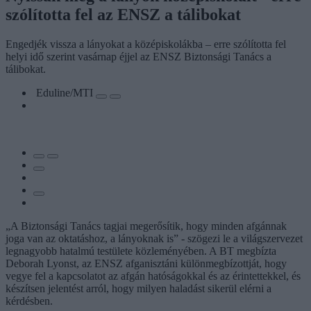
szólította fel az ENSZ a tálibokat
Engedjék vissza a lányokat a középiskolákba – erre szólította fel
helyi idő szerint vasárnap éjjel az ENSZ Biztonsági Tanács a
tálibokat.
Eduline/MTI
„A Biztonsági Tanács tagjai megerősítik, hogy minden afgánnak
joga van az oktatáshoz, a lányoknak is” - szögezi le a világszervezet
legnagyobb hatalmú testülete közleményében. A BT megbízta
Deborah Lyonst, az ENSZ afganisztáni különmegbízottját, hogy
vegye fel a kapcsolatot az afgán hatóságokkal és az érintettekkel, és
készítsen jelentést arról, hogy milyen haladást sikerül elérni a
kérdésben.