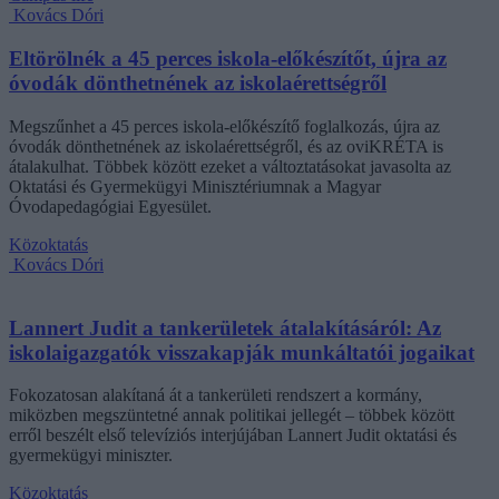
Kovács Dóri
Eltörölnék a 45 perces iskola-előkészítőt, újra az
óvodák dönthetnének az iskolaérettségről
Megszűnhet a 45 perces iskola-előkészítő foglalkozás, újra az
óvodák dönthetnének az iskolaérettségről, és az oviKRÉTA is
átalakulhat. Többek között ezeket a változtatásokat javasolta az
Oktatási és Gyermekügyi Minisztériumnak a Magyar
Óvodapedagógiai Egyesület.
Közoktatás
Kovács Dóri
Lannert Judit a tankerületek átalakításáról: Az
iskolaigazgatók visszakapják munkáltatói jogaikat
Fokozatosan alakítaná át a tankerületi rendszert a kormány,
miközben megszüntetné annak politikai jellegét – többek között
erről beszélt első televíziós interjújában Lannert Judit oktatási és
gyermekügyi miniszter.
Közoktatás