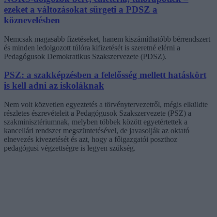
ezeket a változásokat sürgeti a PDSZ a
köznevelésben
Nemcsak magasabb fizetéseket, hanem kiszámíthatóbb bérrendszert
és minden ledolgozott túlóra kifizetését is szeretné elérni a
Pedagógusok Demokratikus Szakszervezete (PDSZ).
PSZ: a szakképzésben a felelősség mellett hatáskört
is kell adni az iskoláknak
Nem volt közvetlen egyeztetés a törvénytervezetről, mégis elküldte
részletes észrevételeit a Pedagógusok Szakszervezete (PSZ) a
szakminisztériumnak, melyben többek között egyetértettek a
kancellári rendszer megszüntetésével, de javasolják az oktató
elnevezés kivezetését és azt, hogy a főigazgatói poszthoz
pedagógusi végzettségre is legyen szükség.