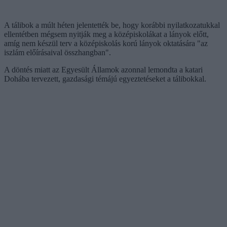
A tálibok a múlt héten jelentették be, hogy korábbi nyilatkozatukkal
ellentétben mégsem nyitják meg a középiskolákat a lányok előtt,
amíg nem készül terv a középiskolás korú lányok oktatására "az
iszlám előírásaival összhangban".
A döntés miatt az Egyesült Államok azonnal lemondta a katari
Dohába tervezett, gazdasági témájú egyeztetéseket a tálibokkal.