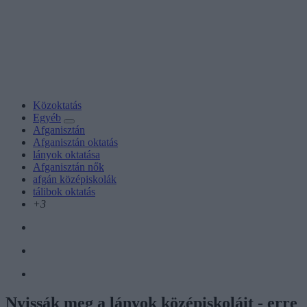
Közoktatás
Egyéb
Afganisztán
Afganisztán oktatás
lányok oktatása
Afganisztán nők
afgán középiskolák
tálibok oktatás
+3
Nyissák meg a lányok középiskoláit - erre