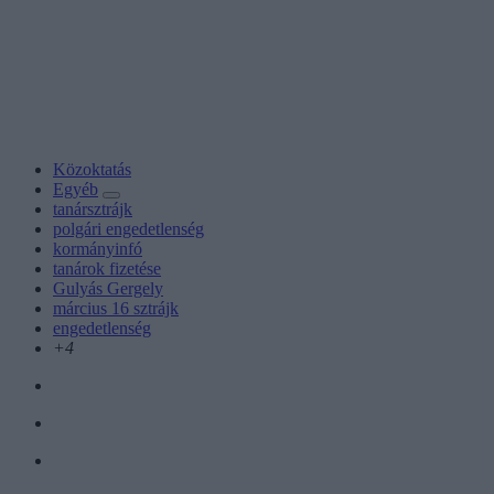
Közoktatás
Egyéb
tanársztrájk
polgári engedetlenség
kormányinfó
tanárok fizetése
Gulyás Gergely
március 16 sztrájk
engedetlenség
+4