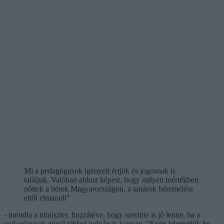
Mi a pedagógusok igényeit értjük és jogosnak is
találjuk. Valóban ahhoz képest, hogy milyen mértékben
nőttek a bérek Magyarországon, a tanárok béremelése
ettől elmaradt"
- mondta a miniszter, hozzátéve, hogy szerinte is jó lenne, ha a
pedagógusok ennél többet tudnának keresni. "Ezért jelentettük be,