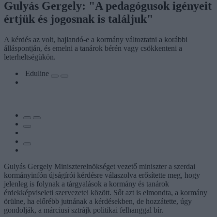
Gulyás Gergely: "A pedagógusok igényeit
értjük és jogosnak is találjuk"
A kérdés az volt, hajlandó-e a kormány változtatni a korábbi
álláspontján, és emelni a tanárok bérén vagy csökkenteni a
leterheltségükön.
Eduline
Gulyás Gergely Miniszterelnökséget vezető miniszter a szerdai
kormányinfón újságírói kérdésre válaszolva erősítette meg, hogy
jelenleg is folynak a tárgyalások a kormány és tanárok
érdekképviseleti szervezetei között. Sőt azt is elmondta, a kormány
örülne, ha előrébb jutnának a kérdésekben, de hozzátette, úgy
gondolják, a márciusi sztrájk politikai felhanggal bír.