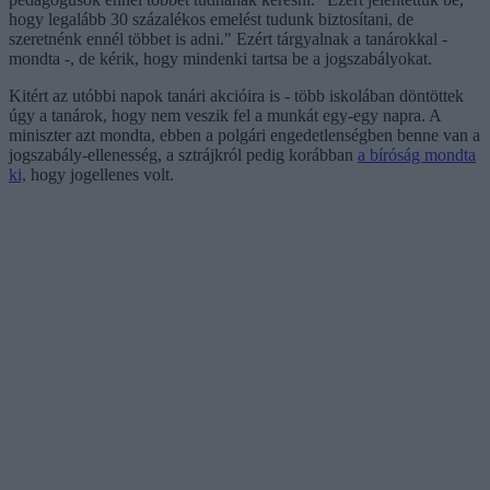
hogy legalább 30 százalékos emelést tudunk biztosítani, de
szeretnénk ennél többet is adni." Ezért tárgyalnak a tanárokkal -
mondta -, de kérik, hogy mindenki tartsa be a jogszabályokat.
Kitért az utóbbi napok tanári akcióira is - több iskolában döntöttek
úgy a tanárok, hogy nem veszik fel a munkát egy-egy napra. A
miniszter azt mondta, ebben a polgári engedetlenségben benne van a
jogszabály-ellenesség, a sztrájkról pedig korábban
a bíróság mondta
ki,
hogy jogellenes volt.