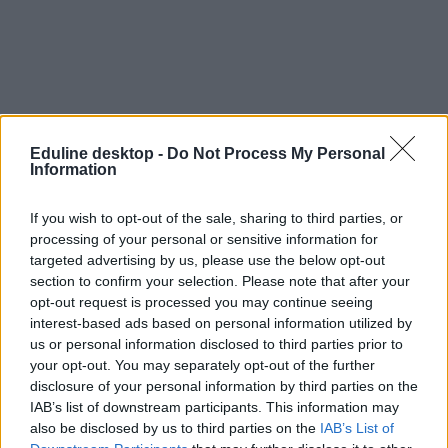
Eduline desktop -
Do Not Process My Personal
Information
If you wish to opt-out of the sale, sharing to third parties, or
tanársztrájk
processing of your personal or sensitive information for
polgári engedetlenség
targeted advertising by us, please use the below opt-out
kormányinfó
section to confirm your selection. Please note that after your
tanárok fizetése
opt-out request is processed you may continue seeing
Gulyás Gergely
interest-based ads based on personal information utilized by
március 16 sztrájk
us or personal information disclosed to third parties prior to
engedetlenség
your opt-out. You may separately opt-out of the further
disclosure of your personal information by third parties on the
IAB’s list of downstream participants. This information may
also be disclosed by us to third parties on the
IAB’s List of