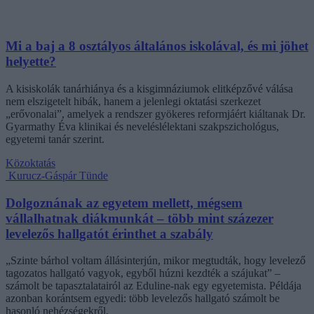
Mi a baj a 8 osztályos általános iskolával, és mi jöhet
helyette?
A kisiskolák tanárhiánya és a kisgimnáziumok elitképzővé válása
nem elszigetelt hibák, hanem a jelenlegi oktatási szerkezet
„erővonalai”, amelyek a rendszer gyökeres reformjáért kiáltanak Dr.
Gyarmathy Éva klinikai és neveléslélektani szakpszichológus,
egyetemi tanár szerint.
Közoktatás
Kurucz-Gáspár Tünde
Dolgoznának az egyetem mellett, mégsem
vállalhatnak diákmunkát – több mint százezer
levelezős hallgatót érinthet a szabály
„Szinte bárhol voltam állásinterjún, mikor megtudták, hogy levelező
tagozatos hallgató vagyok, egyből húzni kezdték a szájukat” –
számolt be tapasztalatairól az Eduline-nak egy egyetemista. Példája
azonban korántsem egyedi: több levelezős hallgató számolt be
hasonló nehézségekről.