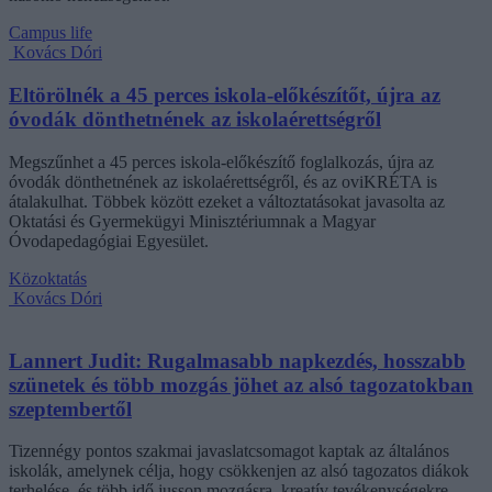
Campus life
Kovács Dóri
Eltörölnék a 45 perces iskola-előkészítőt, újra az
óvodák dönthetnének az iskolaérettségről
Megszűnhet a 45 perces iskola-előkészítő foglalkozás, újra az
óvodák dönthetnének az iskolaérettségről, és az oviKRÉTA is
átalakulhat. Többek között ezeket a változtatásokat javasolta az
Oktatási és Gyermekügyi Minisztériumnak a Magyar
Óvodapedagógiai Egyesület.
Közoktatás
Kovács Dóri
Lannert Judit: Rugalmasabb napkezdés, hosszabb
szünetek és több mozgás jöhet az alsó tagozatokban
szeptembertől
Tizennégy pontos szakmai javaslatcsomagot kaptak az általános
iskolák, amelynek célja, hogy csökkenjen az alsó tagozatos diákok
terhelése, és több idő jusson mozgásra, kreatív tevékenységekre,