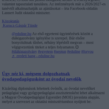
valamint tapasztalati tanulásra. Az intézmények már a 2026/2027-es
tanévtől alkalmazhatják az ajánlásokat – írta Facebook-oldalán
Lannert Judit oktatási miniszter.
Közoktatás
Kurucz-Gáspár Tünde
@eduline.hu
Az első egyetemi ügyintézések között a
diákigazolvány igénylése is szerepel. Bár elsőre
bonyolultnak tűnhet, néhány lépésből megvan – most
végigvezetünk titeket a teljes folyamaton.😉
#diákigazolvány
#egyetem
#neptun
#eduline
#foryou
♬ eredeti hang - eduline.hu
Úgy néz ki, mégsem dolgozhatnak
óvodapedagógusként az óvodai nevelők
Kizárólag diplomások lehetnek óvónők, az óvodai nevelőket
pedagógiai vagy gyógypedagógiai asszisztensként lehet alkalmazni
a Magyar Óvodapedagógiai Egyesület (MOE) javaslata alapján,
melyet a szervezet az oktatási minisztériumhoz nyújtott be.