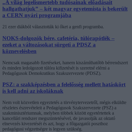
„A világ legelismertebb tudósainak előadásait
hallgathatjuk” – két magyar egyetemista is bekerült
a CERN nyári programjába
21 ezer diákból választották ki őket a genfi programba.
NOKS-dolgozók bére, cafetéria, túlórapótlék –
ezeket a változásokat sürgeti a PDSZ a
köznevelésben
Nemcsak magasabb fizetéseket, hanem kiszámíthatóbb bérrendszert
és minden ledolgozott túlóra kifizetését is szeretné elérni a
Pedagógusok Demokratikus Szakszervezete (PDSZ).
PSZ: a szakképzésben a felelősség mellett hatáskört
is kell adni az iskoláknak
Nem volt közvetlen egyeztetés a törvénytervezetről, mégis elküldte
részletes észrevételeit a Pedagógusok Szakszervezete (PSZ) a
szakminisztériumnak, melyben többek között egyetértettek a
kancellári rendszer megszüntetésével, de javasolják az oktató
elnevezés kivezetését és azt, hogy a főigazgatói poszthoz
pedagógusi végzettségre is legyen szükség.