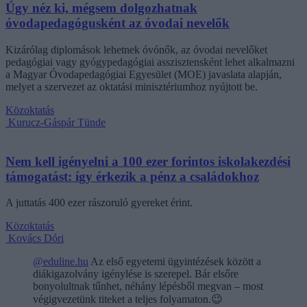
Úgy néz ki, mégsem dolgozhatnak
óvodapedagógusként az óvodai nevelők
Kizárólag diplomások lehetnek óvónők, az óvodai nevelőket
pedagógiai vagy gyógypedagógiai asszisztensként lehet alkalmazni
a Magyar Óvodapedagógiai Egyesület (MOE) javaslata alapján,
melyet a szervezet az oktatási minisztériumhoz nyújtott be.
Közoktatás
Kurucz-Gáspár Tünde
Nem kell igényelni a 100 ezer forintos iskolakezdési
támogatást: így érkezik a pénz a családokhoz
A juttatás 400 ezer rászoruló gyereket érint.
Közoktatás
Kovács Dóri
@eduline.hu
Az első egyetemi ügyintézések között a
diákigazolvány igénylése is szerepel. Bár elsőre
bonyolultnak tűnhet, néhány lépésből megvan – most
végigvezetünk titeket a teljes folyamaton.😉