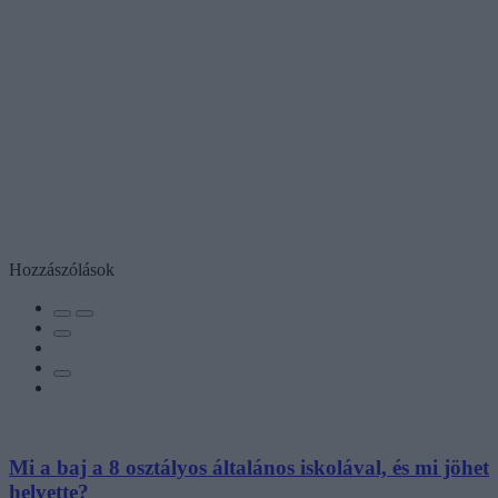
Hozzászólások
Mi a baj a 8 osztályos általános iskolával, és mi jöhet
helyette?