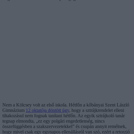
Nem a Kölcsey volt az első iskola. Hétfőn a kőbányai Szent László
Gimnázium
12 oktatója döntött úgy
, hogy a sztrájkrendelet elleni
tiltakozásul nem fognak tanítani hétfőn. Az egyik sztrájkoló tanár
tegnap elmondta, „ez egy polgári engedetlenség, nincs
összefüggésben a szakszervezetekkel” és csupán annyit remélnek,
hogy mivel csak egy egynapos ellenállásról van szó, ezért a retorzió