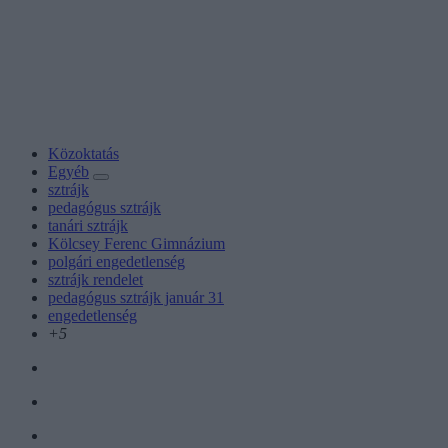
Közoktatás
Egyéb
sztrájk
pedagógus sztrájk
tanári sztrájk
Kölcsey Ferenc Gimnázium
polgári engedetlenség
sztrájk rendelet
pedagógus sztrájk január 31
engedetlenség
+5