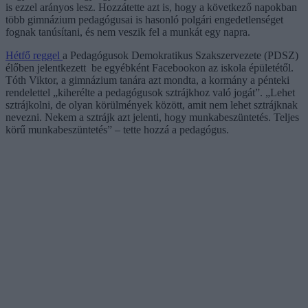
is ezzel arányos lesz. Hozzátette azt is, hogy a következő napokban
több gimnázium pedagógusai is hasonló polgári engedetlenséget
fognak tanúsítani, és nem veszik fel a munkát egy napra.
Hétfő reggel
a Pedagógusok Demokratikus Szakszervezete (PDSZ)
élőben jelentkezett be egyébként Facebookon az iskola épületétől.
Tóth Viktor, a gimnázium tanára azt mondta, a kormány a pénteki
rendelettel „kiherélte a pedagógusok sztrájkhoz való jogát”. „Lehet
sztrájkolni, de olyan körülmények között, amit nem lehet sztrájknak
nevezni. Nekem a sztrájk azt jelenti, hogy munkabeszüntetés. Teljes
körű munkabeszüntetés” – tette hozzá a pedagógus.