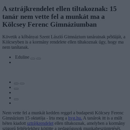
A sztrájkrendelet ellen tiltakoznak: 15
tanár nem vette fel a munkát ma a
Kölcsey Ferenc Gimnáziumban
Követik a kőbányai Szent László Gimnázium tanárainak példáját, a
Kölcseyben is a kormány rendelete ellen tiltakoznak úgy, hogy ma
nem tanítanak.
Eduline
Nem vette fel a munkát kedden reggel a budapesti Kölcsey Ferenc
Gimnázium 15 oktatója - írta meg a
hvg.hu.
A tanárok itt is a múlt
héten kiadott
sztrájkrendelet
ellen tiltakoznak, amelyben a kormány
szigorú feltételekhez kötötte a pedagógusok munkabeszüntetését.