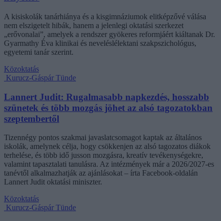
A kisiskolák tanárhiánya és a kisgimnáziumok elitképzővé válása
nem elszigetelt hibák, hanem a jelenlegi oktatási szerkezet
„erővonalai”, amelyek a rendszer gyökeres reformjáért kiáltanak Dr.
Gyarmathy Éva klinikai és neveléslélektani szakpszichológus,
egyetemi tanár szerint.
Közoktatás
Kurucz-Gáspár Tünde
Lannert Judit: Rugalmasabb napkezdés, hosszabb
szünetek és több mozgás jöhet az alsó tagozatokban
szeptembertől
Tizennégy pontos szakmai javaslatcsomagot kaptak az általános
iskolák, amelynek célja, hogy csökkenjen az alsó tagozatos diákok
terhelése, és több idő jusson mozgásra, kreatív tevékenységekre,
valamint tapasztalati tanulásra. Az intézmények már a 2026/2027-es
tanévtől alkalmazhatják az ajánlásokat – írta Facebook-oldalán
Lannert Judit oktatási miniszter.
Közoktatás
Kurucz-Gáspár Tünde