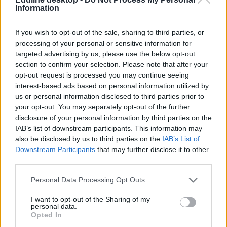
Information
If you wish to opt-out of the sale, sharing to third parties, or
processing of your personal or sensitive information for
targeted advertising by us, please use the below opt-out
sztrájk
section to confirm your selection. Please note that after your
pedagógus sztrájk
opt-out request is processed you may continue seeing
tanári sztrájk
interest-based ads based on personal information utilized by
Kölcsey Ferenc Gimnázium
us or personal information disclosed to third parties prior to
polgári engedetlenség
your opt-out. You may separately opt-out of the further
sztrájk rendelet
disclosure of your personal information by third parties on the
pedagógus sztrájk január 31
engedetlenség
IAB’s list of downstream participants. This information may
also be disclosed by us to third parties on the
IAB’s List of
Downstream Participants
that may further disclose it to other
third parties.
Personal Data Processing Opt Outs
I want to opt-out of the Sharing of my
personal data.
Opted In