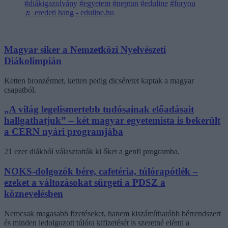
#diákigazolvány
#egyetem
#neptun
#eduline
#foryou
♬ eredeti hang - eduline.hu
Magyar siker a Nemzetközi Nyelvészeti
Diákolimpián
Ketten bronzérmet, ketten pedig dicséretet kaptak a magyar
csapatból.
„A világ legelismertebb tudósainak előadásait
hallgathatjuk” – két magyar egyetemista is bekerült
a CERN nyári programjába
21 ezer diákból választották ki őket a genfi programba.
NOKS-dolgozók bére, cafetéria, túlórapótlék –
ezeket a változásokat sürgeti a PDSZ a
köznevelésben
Nemcsak magasabb fizetéseket, hanem kiszámíthatóbb bérrendszert
és minden ledolgozott túlóra kifizetését is szeretné elérni a