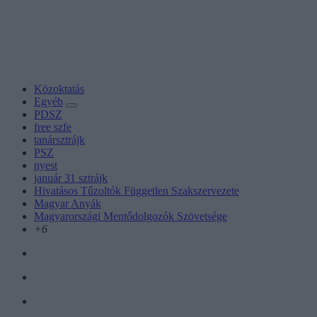
Közoktatás
Egyéb
PDSZ
free szfe
tanársztrájk
PSZ
nyest
január 31 sztrájk
Hivatásos Tűzoltók Független Szakszervezete
Magyar Anyák
Magyarországi Mentődolgozók Szövetsége
+6