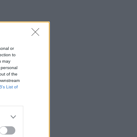
sonal or
ection to
ou may
 personal
out of the
 downstream
B’s List of