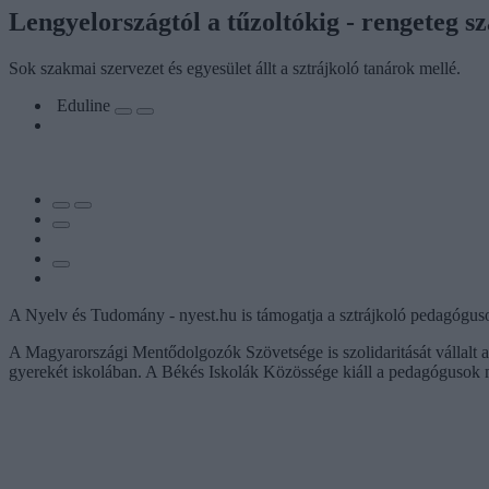
Lengyelországtól a tűzoltókig - rengeteg s
Sok szakmai szervezet és egyesület állt a sztrájkoló tanárok mellé.
Eduline
A Nyelv és Tudomány - nyest.hu is támogatja a sztrájkoló pedagógus
A Magyarországi Mentődolgozók Szövetsége is szolidaritását vállalt az
gyerekét iskolában. A Békés Iskolák Közössége kiáll a pedagógusok me