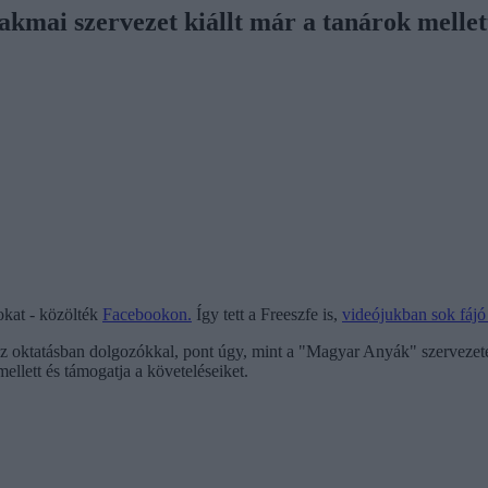
zakmai szervezet kiállt már a tanárok mellet
okat - közölték
Facebookon.
Így tett a Freeszfe is,
videójukban sok fájó 
 oktatásban dolgozókkal, pont úgy, mint a "Magyar Anyák" szervezete is,
llett és támogatja a követeléseiket.