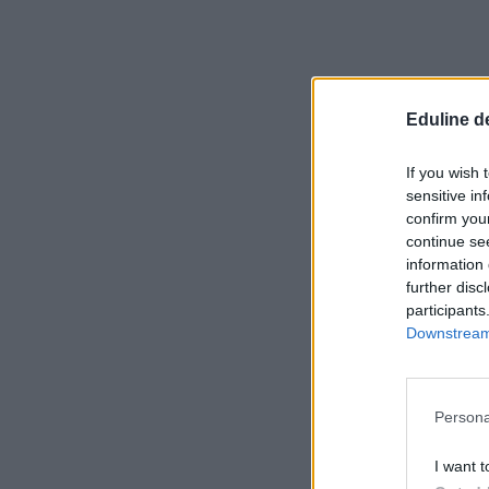
Eduline d
If you wish 
sensitive in
confirm you
continue se
information 
further disc
participants
Downstream 
Persona
I want t