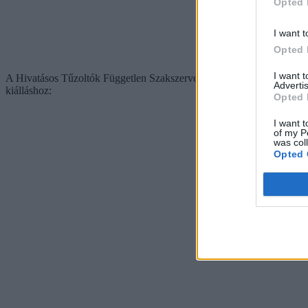
Opted 
I want t
Opted 
I want 
A Hivatásos Tűzoltók Független Szakszervezete
is jelezte
, hogy szoli
Advertis
kiálláshoz:
Opted 
I want t
of my P
was col
Opted 