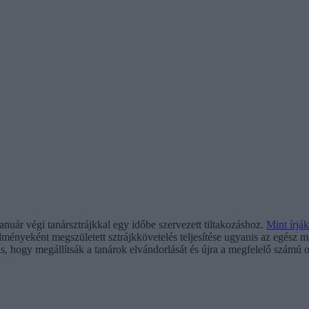
uár végi tanársztrájkkal egy időbe szervezett tiltakozáshoz.
Mint írják
ményeként megszületett sztrájkkövetelés teljesítése ugyanis az egész 
a is, hogy megállítsák a tanárok elvándorlását és újra a megfelelő számú 