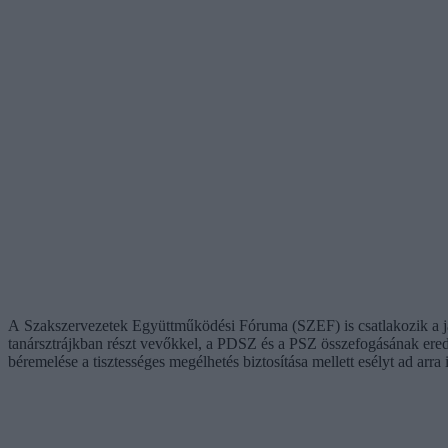
A Szakszervezetek Együttműködési Fóruma (SZEF) is csatlakozik a jan
tanársztrájkban részt vevőkkel, a PDSZ és a PSZ összefogásának ered
béremelése a tisztességes megélhetés biztosítása mellett esélyt ad arr