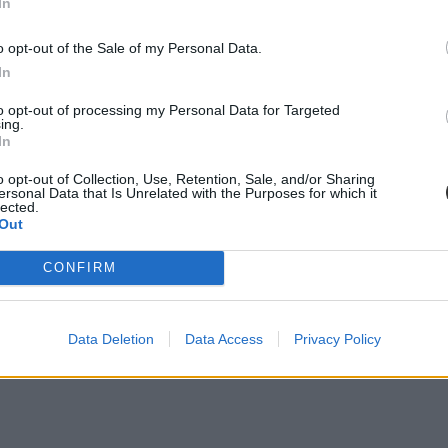
In
o opt-out of the Sale of my Personal Data.
In
to opt-out of processing my Personal Data for Targeted
daritást vállalnak a mai megmozdulással, de még az egyik legnagyobb le
ing.
In
o opt-out of Collection, Use, Retention, Sale, and/or Sharing
ersonal Data that Is Unrelated with the Purposes for which it
lected.
Out
CONFIRM
Data Deletion
Data Access
Privacy Policy