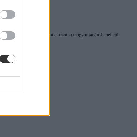
ngyel tanárszervezet is csatlakozott a magyar tanárok melletti