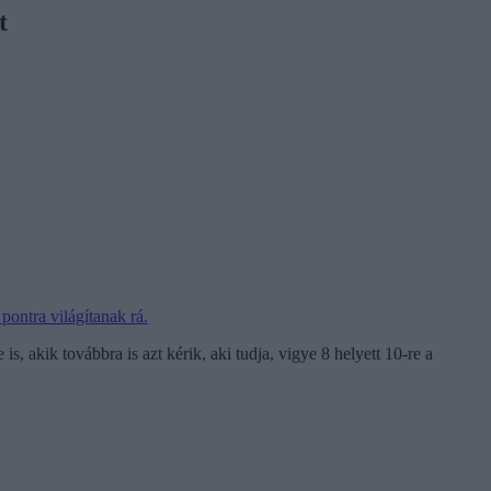
t
pontra világítanak rá.
 akik továbbra is azt kérik, aki tudja, vigye 8 helyett 10-re a