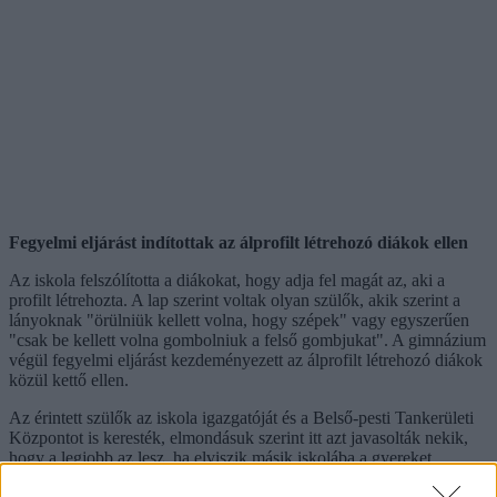
Fegyelmi eljárást indítottak az álprofilt létrehozó diákok ellen
Az iskola felszólította a diákokat, hogy adja fel magát az, aki a
profilt létrehozta. A lap szerint voltak olyan szülők, akik szerint a
lányoknak "örülniük kellett volna, hogy szépek" vagy egyszerűen
"csak be kellett volna gombolniuk a felső gombjukat". A gimnázium
végül fegyelmi eljárást kezdeményezett az álprofilt létrehozó diákok
közül kettő ellen.
Az érintett szülők az iskola igazgatóját és a Belső-pesti Tankerületi
Központot is keresték, elmondásuk szerint itt azt javasolták nekik,
hogy a legjobb az lesz, ha elviszik másik iskolába a gyereket.
Kössenek alkut, hogy elmennek, de akkor ne legyen fegyelmi. Az