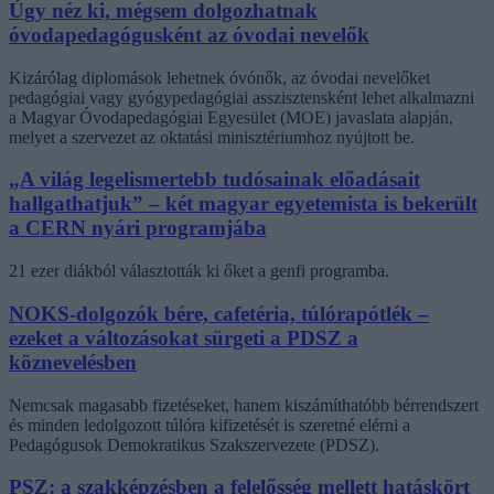
Úgy néz ki, mégsem dolgozhatnak
óvodapedagógusként az óvodai nevelők
Kizárólag diplomások lehetnek óvónők, az óvodai nevelőket
pedagógiai vagy gyógypedagógiai asszisztensként lehet alkalmazni
a Magyar Óvodapedagógiai Egyesület (MOE) javaslata alapján,
melyet a szervezet az oktatási minisztériumhoz nyújtott be.
„A világ legelismertebb tudósainak előadásait
hallgathatjuk” – két magyar egyetemista is bekerült
a CERN nyári programjába
21 ezer diákból választották ki őket a genfi programba.
NOKS-dolgozók bére, cafetéria, túlórapótlék –
ezeket a változásokat sürgeti a PDSZ a
köznevelésben
Nemcsak magasabb fizetéseket, hanem kiszámíthatóbb bérrendszert
és minden ledolgozott túlóra kifizetését is szeretné elérni a
Pedagógusok Demokratikus Szakszervezete (PDSZ).
PSZ: a szakképzésben a felelősség mellett hatáskört