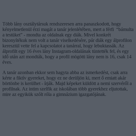
Több lány osztálytársuk rendszeresen arra panaszkodott, hogy
kényelmetlenül érzi magát a tanár jelenlétében, mert a férfi “bámulta
a testüket” - mondta az oldalnak egy diák. Mivel konkrét
bizonyítékuk nem volt a tanár viselkedésére, pár diák egy álprofilon
keresztül vette fel a kapcsolatot a tanárral, hogy lebuktassák. Az
álprofilt egy 16 éves lány Instagram-oldalának tüntették fel, és egy
idő után azt mondták, hogy a profil mögötti lány nem is 16, csak 14
éves.
A tanár azonban ekkor sem hagyta abba az ismerkedést, csak arra
kérte a fiktív gyereket, hogy ez ne derüljön ki, mert ő emiatt akár
börtönbe is kerülhet - írják. Majd képeket küldött a nemi szervéről a
profilnak. Az intim szelfik az iskolában több gyerekhez eljutottak,
mire az egyikük szólt róla a gimnázium igazgatójának.