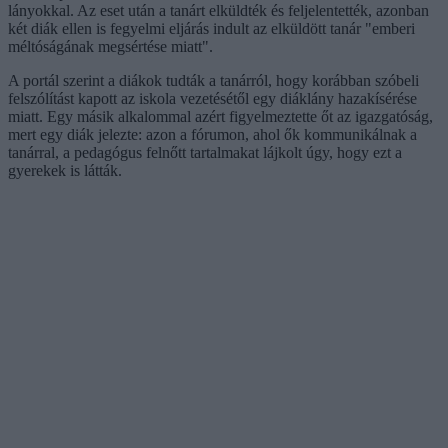
lányokkal. Az eset után a tanárt elküldték és feljelentették, azonban
két diák ellen is fegyelmi eljárás indult az elküldött tanár "emberi
méltóságának megsértése miatt".
A portál szerint a diákok tudták a tanárról, hogy korábban szóbeli
felszólítást kapott az iskola vezetésétől egy diáklány hazakísérése
miatt. Egy másik alkalommal azért figyelmeztette őt az igazgatóság,
mert egy diák jelezte: azon a fórumon, ahol ők kommunikálnak a
tanárral, a pedagógus felnőtt tartalmakat lájkolt úgy, hogy ezt a
gyerekek is látták.