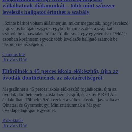
vállalhatnak diákmunkát – több mint százezer
levelezős hallgatót érinthet a szabály
„Szinte bárhol voltam állásinterjún, mikor megtudták, hogy levelező
tagozatos hallgató vagyok, egyből húzni kezdték a szájukat” –
számolt be tapasztalatairól az Eduline-nak egy egyetemista. Példája
azonban korántsem egyedi: több levelezős hallgató számolt be
hasonló nehézségekről.
Campus life
Kovács Dóri
Eltörölnék a 45 perces iskola-előkészítőt, újra az
óvodák dönthetnének az iskolaérettségről
Megszűnhet a 45 perces iskola-előkészítő foglalkozás, újra az
óvodák dönthetnének az iskolaérettségről, és az oviKRÉTA is
átalakulhat. Többek között ezeket a változtatásokat javasolta az
Oktatási és Gyermekügyi Minisztériumnak a Magyar
Óvodapedagógiai Egyesület.
Közoktatás
Kovács Dóri