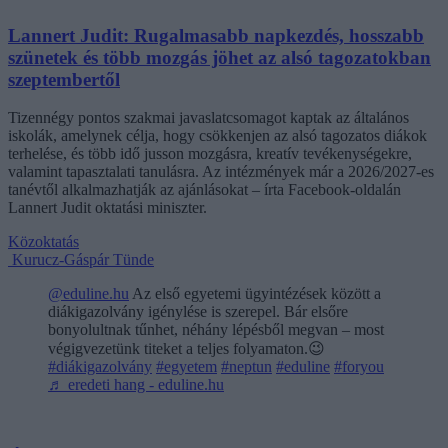
Lannert Judit: Rugalmasabb napkezdés, hosszabb
szünetek és több mozgás jöhet az alsó tagozatokban
szeptembertől
Tizennégy pontos szakmai javaslatcsomagot kaptak az általános
iskolák, amelynek célja, hogy csökkenjen az alsó tagozatos diákok
terhelése, és több idő jusson mozgásra, kreatív tevékenységekre,
valamint tapasztalati tanulásra. Az intézmények már a 2026/2027-es
tanévtől alkalmazhatják az ajánlásokat – írta Facebook-oldalán
Lannert Judit oktatási miniszter.
Közoktatás
Kurucz-Gáspár Tünde
@eduline.hu
Az első egyetemi ügyintézések között a
diákigazolvány igénylése is szerepel. Bár elsőre
bonyolultnak tűnhet, néhány lépésből megvan – most
végigvezetünk titeket a teljes folyamaton.😉
#diákigazolvány
#egyetem
#neptun
#eduline
#foryou
♬ eredeti hang - eduline.hu