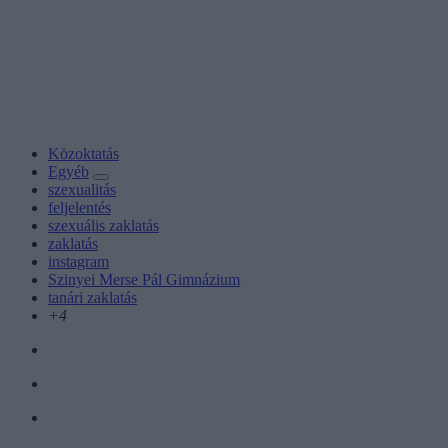
Közoktatás
Egyéb
szexualitás
feljelentés
szexuális zaklatás
zaklatás
instagram
Szinyei Merse Pál Gimnázium
tanári zaklatás
+4