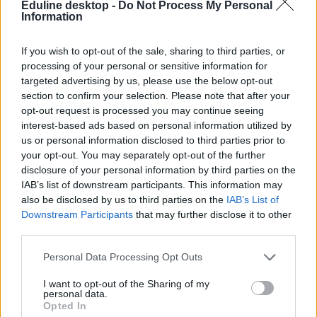
ügyből végül fegyelmi eljárás és rendőrségi feljelentés is lett - az
Eduline desktop -
Do Not Process My Personal
Átlátszó kereste a Budapesti Rendőr-főkapitányságot is. Kiderült,
Information
hogy nyomozást nem rendeltek el.
If you wish to opt-out of the sale, sharing to third parties, or
processing of your personal or sensitive information for
targeted advertising by us, please use the below opt-out
section to confirm your selection. Please note that after your
opt-out request is processed you may continue seeing
interest-based ads based on personal information utilized by
us or personal information disclosed to third parties prior to
your opt-out. You may separately opt-out of the further
disclosure of your personal information by third parties on the
IAB’s list of downstream participants. This information may
also be disclosed by us to third parties on the
IAB’s List of
Downstream Participants
that may further disclose it to other
third parties.
Personal Data Processing Opt Outs
szexualitás
I want to opt-out of the Sharing of my
feljelentés
personal data.
szexuális zaklatás
Opted In
zaklatás