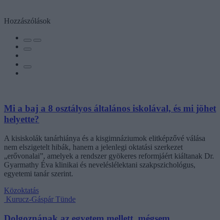
Hozzászólások
Mi a baj a 8 osztályos általános iskolával, és mi jöhet
helyette?
A kisiskolák tanárhiánya és a kisgimnáziumok elitképzővé válása
nem elszigetelt hibák, hanem a jelenlegi oktatási szerkezet
„erővonalai”, amelyek a rendszer gyökeres reformjáért kiáltanak Dr.
Gyarmathy Éva klinikai és neveléslélektani szakpszichológus,
egyetemi tanár szerint.
Közoktatás
Kurucz-Gáspár Tünde
Dolgoznának az egyetem mellett, mégsem