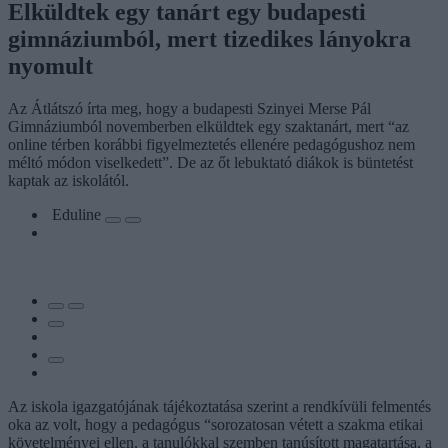
Elküldtek egy tanárt egy budapesti
gimnáziumból, mert tizedikes lányokra
nyomult
Az Átlátszó írta meg, hogy a budapesti Szinyei Merse Pál
Gimnáziumból novemberben elküldtek egy szaktanárt, mert “az
online térben korábbi figyelmeztetés ellenére pedagógushoz nem
méltó módon viselkedett”. De az őt lebuktató diákok is büntetést
kaptak az iskolától.
Eduline
Az iskola igazgatójának tájékoztatása szerint a rendkívüli felmentés
oka az volt, hogy a pedagógus “sorozatosan vétett a szakma etikai
követelményei ellen, a tanulókkal szemben tanúsított magatartása, a