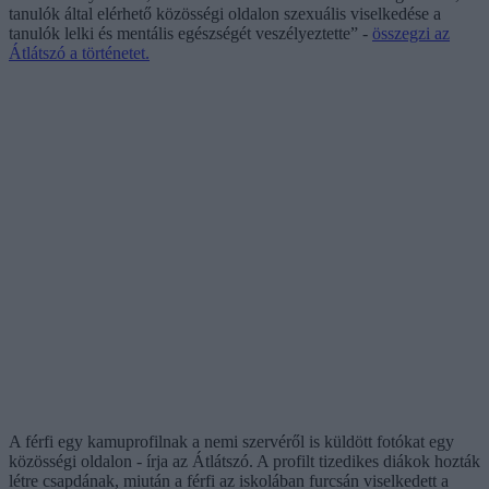
tanulók által elérhető közösségi oldalon szexuális viselkedése a
tanulók lelki és mentális egészségét veszélyeztette” -
összegzi az
Átlátszó a történetet.
A férfi egy kamuprofilnak a nemi szervéről is küldött fotókat egy
közösségi oldalon - írja az Átlátszó. A profilt tizedikes diákok hozták
létre csapdának, miután a férfi az iskolában furcsán viselkedett a