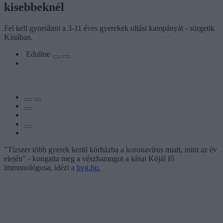
kisebbeknél
Fel kell gyorsítani a 3-11 éves gyerekek oltási kampányát - sürgetik
Kínában.
Eduline
"Tízszer több gyerek kerül kórházba a koronavírus miatt, mint az év
elején" - kongatta meg a vészharangot a kínai Köjál fő
immunológusa, idézi a
hvg.hu.