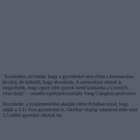
"Kezdetben azt hittük, hogy a gyerekeket nem érinti a koronavírus-
járvány, de kiderült, hogy tévedtünk. A nemzetközi adatok is
megerősítik, hogy egyre több gyerek kerül kórházba a Covid19-
vírus miatt" – mondta sajtótájékoztatóján Vang Csinghua professzor.
Hozzátette, a nyájimmunitást akarják elérni Kínában azzal, hogy
oltják a 3-11 éves gyerekeket is. Október végéig valamivel több mint
3,5 millió gyereket oltottak be.