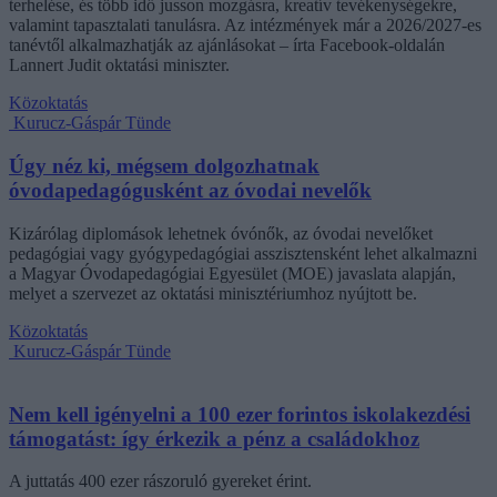
terhelése, és több idő jusson mozgásra, kreatív tevékenységekre,
valamint tapasztalati tanulásra. Az intézmények már a 2026/2027-es
tanévtől alkalmazhatják az ajánlásokat – írta Facebook-oldalán
Lannert Judit oktatási miniszter.
Közoktatás
Kurucz-Gáspár Tünde
Úgy néz ki, mégsem dolgozhatnak
óvodapedagógusként az óvodai nevelők
Kizárólag diplomások lehetnek óvónők, az óvodai nevelőket
pedagógiai vagy gyógypedagógiai asszisztensként lehet alkalmazni
a Magyar Óvodapedagógiai Egyesület (MOE) javaslata alapján,
melyet a szervezet az oktatási minisztériumhoz nyújtott be.
Közoktatás
Kurucz-Gáspár Tünde
Nem kell igényelni a 100 ezer forintos iskolakezdési
támogatást: így érkezik a pénz a családokhoz
A juttatás 400 ezer rászoruló gyereket érint.