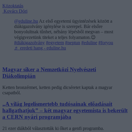
Közoktatás
Kovács Dóri
@eduline.hu
Az első egyetemi ügyintézések között a
diákigazolvány igénylése is szerepel. Bár elsőre
bonyolultnak tűnhet, néhány lépésből megvan – most
végigvezetünk titeket a teljes folyamaton.😉
#diákigazolvány
#egyetem
#neptun
#eduline
#foryou
♬ eredeti hang - eduline.hu
Magyar siker a Nemzetközi Nyelvészeti
Diákolimpián
Ketten bronzérmet, ketten pedig dicséretet kaptak a magyar
csapatból.
„A világ legelismertebb tudósainak előadásait
hallgathatjuk” – két magyar egyetemista is bekerült
a CERN nyári programjába
21 ezer diákból választották ki őket a genfi programba.