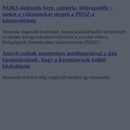
NOKS-dolgozók bére, cafetéria, túlórapótlék –
ezeket a változásokat sürgeti a PDSZ a
köznevelésben
Nemcsak magasabb fizetéseket, hanem kiszámíthatóbb bérrendszert
és minden ledolgozott túlóra kifizetését is szeretné elérni a
Pedagógusok Demokratikus Szakszervezete (PDSZ).
Annyit csaltak mesterséges intelligenciával a dán
középiskolások, hogy a kormánynak kellett
közbelépnie
Mostantól nem lesz elég csupán jól megírni egy beadandót.