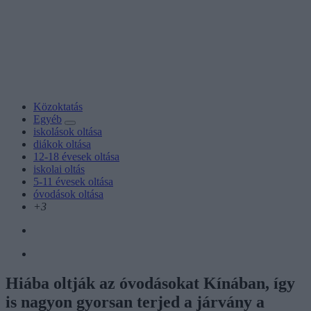
Közoktatás
Egyéb
iskolások oltása
diákok oltása
12-18 évesek oltása
iskolai oltás
5-11 évesek oltása
óvodások oltása
+3
Hiába oltják az óvodásokat Kínában, így
is nagyon gyorsan terjed a járvány a