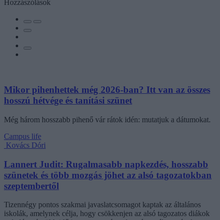
Hozzászólások
Mikor pihenhettek még 2026-ban? Itt van az összes
hosszú hétvége és tanítási szünet
Még három hosszabb pihenő vár rátok idén: mutatjuk a dátumokat.
Campus life
Kovács Dóri
Lannert Judit: Rugalmasabb napkezdés, hosszabb
szünetek és több mozgás jöhet az alsó tagozatokban
szeptembertől
Tizennégy pontos szakmai javaslatcsomagot kaptak az általános
iskolák, amelynek célja, hogy csökkenjen az alsó tagozatos diákok