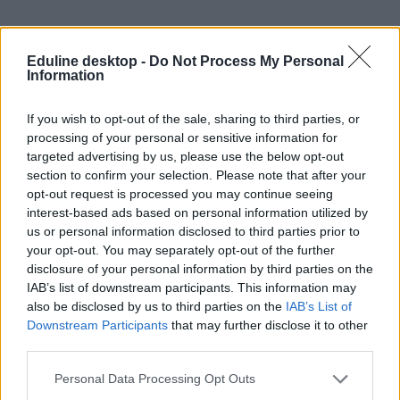
Eduline desktop -
Do Not Process My Personal
Information
If you wish to opt-out of the sale, sharing to third parties, or
processing of your personal or sensitive information for
targeted advertising by us, please use the below opt-out
section to confirm your selection. Please note that after your
opt-out request is processed you may continue seeing
interest-based ads based on personal information utilized by
us or personal information disclosed to third parties prior to
your opt-out. You may separately opt-out of the further
disclosure of your personal information by third parties on the
IAB’s list of downstream participants. This information may
also be disclosed by us to third parties on the
IAB’s List of
Downstream Participants
that may further disclose it to other
iskolások oltása
third parties.
diákok oltása
12-18 évesek oltása
Personal Data Processing Opt Outs
iskolai oltás
5-11 évesek oltása