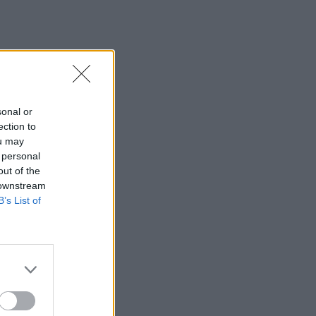
sonal or
ection to
ou may
 personal
out of the
 downstream
B’s List of