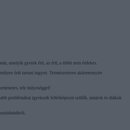
t, amelyik gyerek érti, az érti, a többi nem érdekes.
rmilyen órát tartani ingyen. Természetesen akármennyire
ettenetes, tele hülyeséggel!
osabb problémákat igyekszik feltérképezni szülők, tanárok és diákok
sztalataikról.