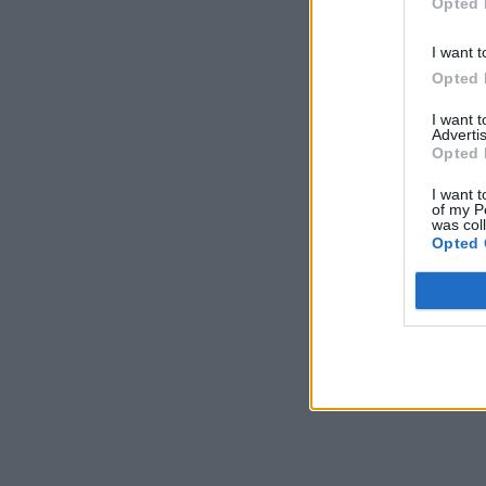
Opted 
I want t
Opted 
I want 
Advertis
Opted 
I want t
of my P
was col
Opted 