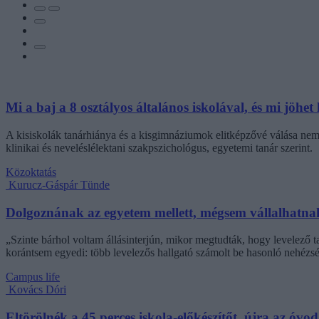
Mi a baj a 8 osztályos általános iskolával, és mi jöhet 
A kisiskolák tanárhiánya és a kisgimnáziumok elitképzővé válása nem 
klinikai és neveléslélektani szakpszichológus, egyetemi tanár szerint.
Közoktatás
Kurucz-Gáspár Tünde
Dolgoznának az egyetem mellett, mégsem vállalhatnak 
„Szinte bárhol voltam állásinterjún, mikor megtudták, hogy levelező t
korántsem egyedi: több levelezős hallgató számolt be hasonló nehézsé
Campus life
Kovács Dóri
Eltörölnék a 45 perces iskola-előkészítőt, újra az óvo