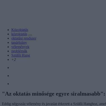
Közoktatás
közoktatás
oktatási rendszer
tanárhiány
vélemények
problémák
Szülői Hang
+2
"Az oktatás minősége egyre siralmasabb":
Eddig négyszáz vélemény és javaslat érkezett a Szülői Hanghoz, amely