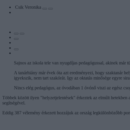
Csik Veronika
Sajnos az iskola tele van nyugdíjas pedagógussal, akinek már t
A tanárhiány már évek óta azt eredményezi, hogy szaktanár hely
igyekszik, nem tart szakórát. Igy az oktatás minősége egyre si
Nincs elég pedagógus, az óvodában 1 óvónő viszi az egész csoport
Többek között ilyen "helyzetjelentések" érkeztek az elmúlt hetekben 
segítségével.
Eddig 387 vélemény érkezett hozzájuk az ország legkülönbözőbb pontja