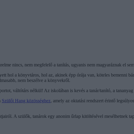
ürelme nincs, nem megfelelő a tanítás, ugyanis nem magyaráznak el semmi
ett hol a könyvtáros, hol az, akinek épp órája van, köteles bemenni bá
ralmasabb, nem beszélve a könyvekről.
ot, váltótárs nélkül! Az iskolában is kevés a tanár/tanító, a tananyag r
a
Szülői Hang közösséghez
, amely az oktatási rendszert érintő legsúly
iról. A szülők, tanárok egy anonim űrlap kitöltésével mesélhetnek tapa