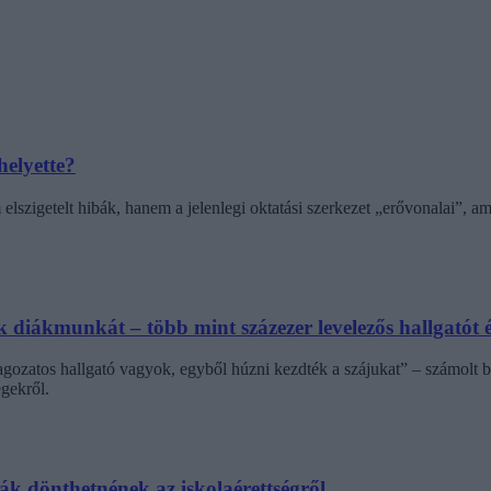
helyette?
elszigetelt hibák, hanem a jelenlegi oktatási szerkezet „erővonalai”, 
diákmunkát – több mint százezer levelezős hallgatót é
agozatos hallgató vagyok, egyből húzni kezdték a szájukat” – számolt b
gekről.
dák dönthetnének az iskolaérettségről