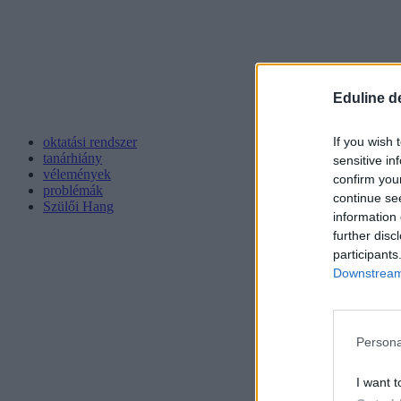
Eduline d
If you wish 
oktatási rendszer
tanárhiány
sensitive in
vélemények
confirm you
problémák
continue se
Szülői Hang
information 
further disc
participants
Downstream 
Persona
I want t