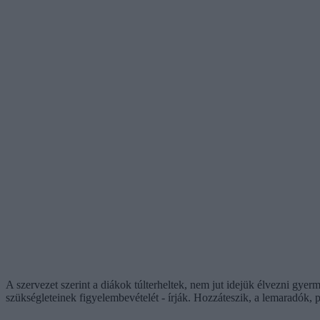
A szervezet szerint a diákok túlterheltek, nem jut idejük élvezni gyer
szükségleteinek figyelembevételét - írják. Hozzáteszik, a lemaradó