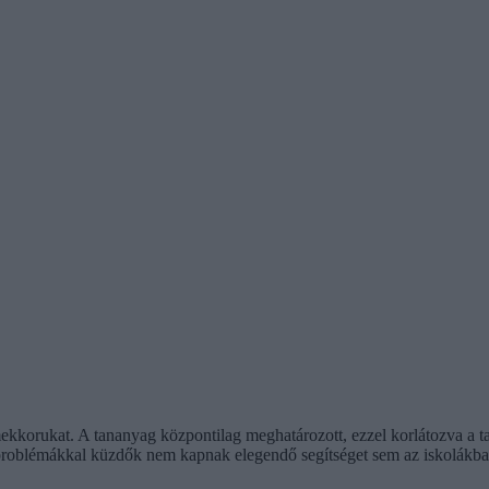
mekkorukat. A tananyag központilag meghatározott, ezzel korlátozva a tan
k, problémákkal küzdők nem kapnak elegendő segítséget sem az iskolákb