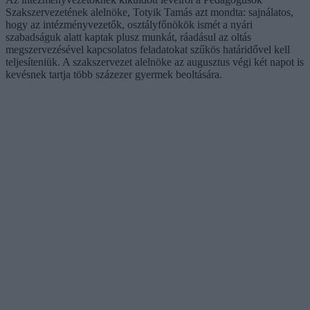
Szakszervezetének alelnöke, Totyik Tamás azt mondta: sajnálatos,
hogy az intézményvezetők, osztályfőnökök ismét a nyári
szabadságuk alatt kaptak plusz munkát, ráadásul az oltás
megszervezésével kapcsolatos feladatokat szűkös határidővel kell
teljesíteniük. A szakszervezet alelnöke az augusztus végi két napot is
kevésnek tartja több százezer gyermek beoltására.