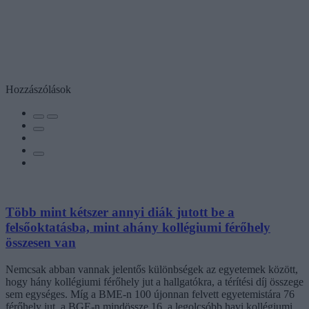
Hozzászólások
Több mint kétszer annyi diák jutott be a
felsőoktatásba, mint ahány kollégiumi férőhely
összesen van
Nemcsak abban vannak jelentős különbségek az egyetemek között,
hogy hány kollégiumi férőhely jut a hallgatókra, a térítési díj összege
sem egységes. Míg a BME-n 100 újonnan felvett egyetemistára 76
férőhely jut, a BGE-n mindössze 16, a legolcsóbb havi kollégiumi