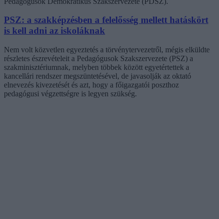
Pedagógusok Demokratikus Szakszervezete (PDSZ).
PSZ: a szakképzésben a felelősség mellett hatáskört
is kell adni az iskoláknak
Nem volt közvetlen egyeztetés a törvénytervezetről, mégis elküldte
részletes észrevételeit a Pedagógusok Szakszervezete (PSZ) a
szakminisztériumnak, melyben többek között egyetértettek a
kancellári rendszer megszüntetésével, de javasolják az oktató
elnevezés kivezetését és azt, hogy a főigazgatói poszthoz
pedagógusi végzettségre is legyen szükség.