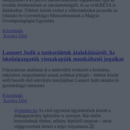
óvodák dönthetnének az iskolaérettségről, és az oviKRÉTA is
átalakulhat. Többek között ezeket a változtatásokat javasolta az
Oktatási és Gyermekügyi Minisztériumnak a Magyar
Óvodapedagógiai Egyesület.
Közoktatás
Kovács Dóri
Lannert Judit a tankerületek átalakításáról: Az
iskolaigazgatók visszakapják munkáltatói jogaikat
Fokozatosan alakítaná át a tankerületi rendszert a kormány,
miközben megszüntetné annak politikai jellegét – többek között
erről beszélt első televíziós interjújában Lannert Judit oktatási és
gyermekügyi miniszter.
Közoktatás
Kovács Dóri
@eduline.hu
Az első egyetemi ügyintézések között a
diákigazolvány igénylése is szerepel. Bár elsőre
bonyolultnak tűnhet, néhány lépésből megvan – most
végigvezetünk titeket a teljes folyamaton.😉