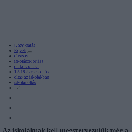
Közoktatás
Egyéb
olvasás
iskolások oltása
diákok oltása
12-18 évesek oltása
oltás az iskolákban
iskolai oltás
+3
Az iskoláknak kell megszervezniük még a