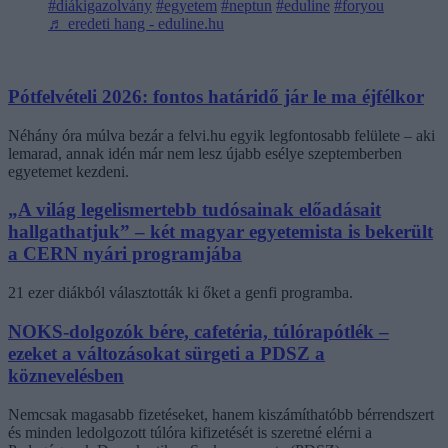
#diákigazolvány
#egyetem
#neptun
#eduline
#foryou
♬ eredeti hang - eduline.hu
Pótfelvételi 2026: fontos határidő jár le ma éjfélkor
Néhány óra múlva bezár a felvi.hu egyik legfontosabb felülete – aki
lemarad, annak idén már nem lesz újabb esélye szeptemberben
egyetemet kezdeni.
„A világ legelismertebb tudósainak előadásait
hallgathatjuk” – két magyar egyetemista is bekerült
a CERN nyári programjába
21 ezer diákból választották ki őket a genfi programba.
NOKS-dolgozók bére, cafetéria, túlórapótlék –
ezeket a változásokat sürgeti a PDSZ a
köznevelésben
Nemcsak magasabb fizetéseket, hanem kiszámíthatóbb bérrendszert
és minden ledolgozott túlóra kifizetését is szeretné elérni a