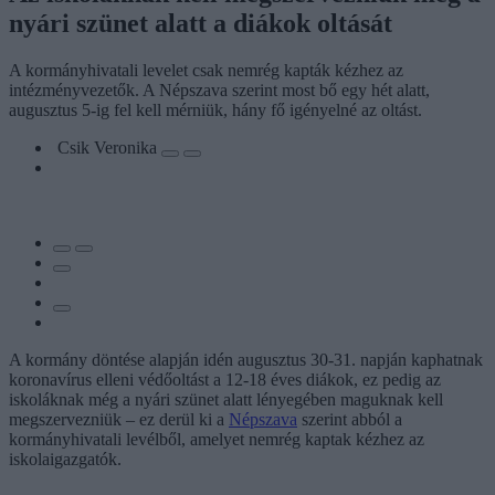
nyári szünet alatt a diákok oltását
A kormányhivatali levelet csak nemrég kapták kézhez az
intézményvezetők. A Népszava szerint most bő egy hét alatt,
augusztus 5-ig fel kell mérniük, hány fő igényelné az oltást.
Csik Veronika
A kormány döntése alapján idén augusztus 30-31. napján kaphatnak
koronavírus elleni védőoltást a 12-18 éves diákok, ez pedig az
iskoláknak még a nyári szünet alatt lényegében maguknak kell
megszervezniük – ez derül ki a
Népszava
szerint abból a
kormányhivatali levélből, amelyet nemrég kaptak kézhez az
iskolaigazgatók.