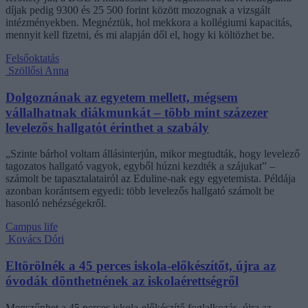
díjak pedig 9300 és 25 500 forint között mozognak a vizsgált
intézményekben. Megnéztük, hol mekkora a kollégiumi kapacitás,
mennyit kell fizetni, és mi alapján dől el, hogy ki költözhet be.
Felsőoktatás
Szöllősi Anna
Dolgoznának az egyetem mellett, mégsem
vállalhatnak diákmunkát – több mint százezer
levelezős hallgatót érinthet a szabály
„Szinte bárhol voltam állásinterjún, mikor megtudták, hogy levelező
tagozatos hallgató vagyok, egyből húzni kezdték a szájukat” –
számolt be tapasztalatairól az Eduline-nak egy egyetemista. Példája
azonban korántsem egyedi: több levelezős hallgató számolt be
hasonló nehézségekről.
Campus life
Kovács Dóri
Eltörölnék a 45 perces iskola-előkészítőt, újra az
óvodák dönthetnének az iskolaérettségről
Megszűnhet a 45 perces iskola-előkészítő foglalkozás, újra az