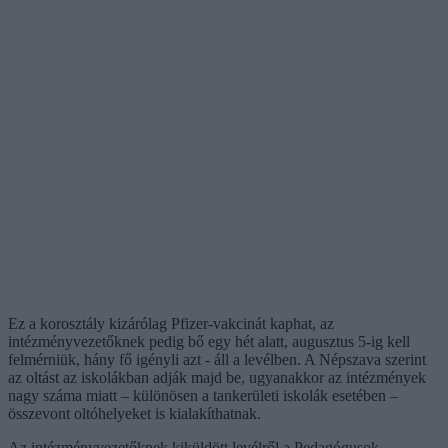
Ez a korosztály kizárólag Pfizer-vakcinát kaphat, az
intézményvezetőknek pedig bő egy hét alatt, augusztus 5-ig kell
felmérniük, hány fő igényli azt - áll a levélben. A Népszava szerint
az oltást az iskolákban adják majd be, ugyanakkor az intézmények
nagy száma miatt – különösen a tankerületi iskolák esetében –
összevont oltóhelyeket is kialakíthatnak.
Az intézményvezetőknek kiküldött levélről a Pedagógusok