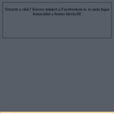
Tetszett a cikk? Kövess minket a Facebookon is, és nem fogsz
lemaradni a fontos hírekről!