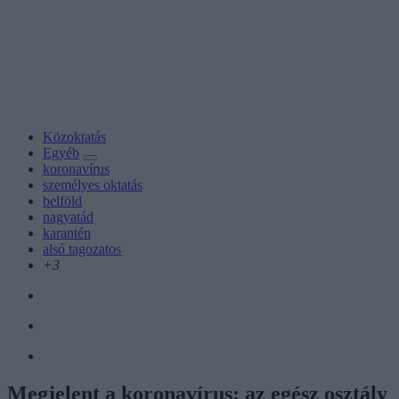
Közoktatás
Egyéb
koronavírus
személyes oktatás
belföld
nagyatád
karantén
alsó tagozatos
+3
Megjelent a koronavírus: az egész osztály