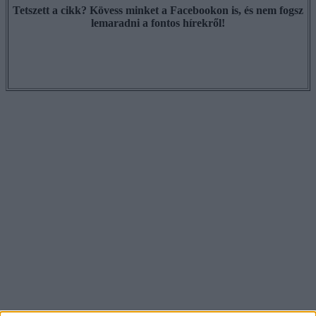
Tetszett a cikk? Kövess minket a Facebookon is, és nem fogsz
lemaradni a fontos hírekről!