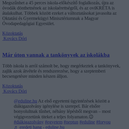
Megszűnhet a 45 perces iskola-előkészítő foglalkozás, újra az
óvodák dönthetnének az iskolaérettségről, és az oviKRÉTA is
átalakulhat. Többek között ezeket a változtatásokat javasolta az
Oktatási és Gyermekügyi Minisztériumnak a Magyar
Óvodapedagógiai Egyesület.
Közoktatás
Kovács Dóri
Már úton vannak a tankönyvek az iskolákba
Több iskola is arról számolt be, hogy megérkeztek a tankönyvek,
zajlik azok átvétele és rendszerezése, hogy a szeptemberi
becsengetésre minden készen álljon.
Közoktatás
Kovács Dóri
@eduline.hu
Az első egyetemi ügyintézések között a
diákigazolvány igénylése is szerepel. Bár elsőre
bonyolultnak tűnhet, néhány lépésből megvan – most
végigvezetünk titeket a teljes folyamaton.😉
#diákigazolvány
#egyetem
#neptun
#eduline
#foryou
♬ eredeti hang - eduline.hu