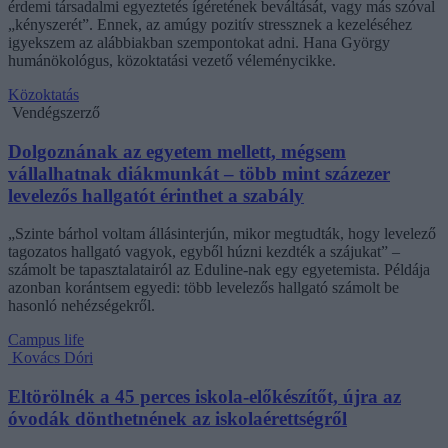
érdemi társadalmi egyeztetés ígéretének beváltását, vagy más szóval
„kényszerét”. Ennek, az amúgy pozitív stressznek a kezeléséhez
igyekszem az alábbiakban szempontokat adni. Hana György
humánökológus, közoktatási vezető véleménycikke.
Közoktatás
Vendégszerző
Dolgoznának az egyetem mellett, mégsem
vállalhatnak diákmunkát – több mint százezer
levelezős hallgatót érinthet a szabály
„Szinte bárhol voltam állásinterjún, mikor megtudták, hogy levelező
tagozatos hallgató vagyok, egyből húzni kezdték a szájukat” –
számolt be tapasztalatairól az Eduline-nak egy egyetemista. Példája
azonban korántsem egyedi: több levelezős hallgató számolt be
hasonló nehézségekről.
Campus life
Kovács Dóri
Eltörölnék a 45 perces iskola-előkészítőt, újra az
óvodák dönthetnének az iskolaérettségről