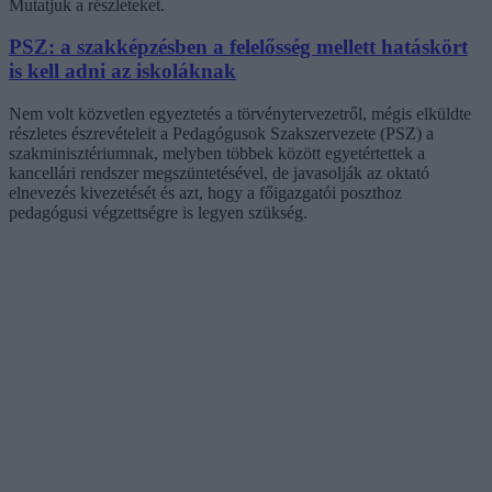
Mutatjuk a részleteket.
PSZ: a szakképzésben a felelősség mellett hatáskört
is kell adni az iskoláknak
Nem volt közvetlen egyeztetés a törvénytervezetről, mégis elküldte
részletes észrevételeit a Pedagógusok Szakszervezete (PSZ) a
szakminisztériumnak, melyben többek között egyetértettek a
kancellári rendszer megszüntetésével, de javasolják az oktató
elnevezés kivezetését és azt, hogy a főigazgatói poszthoz
pedagógusi végzettségre is legyen szükség.