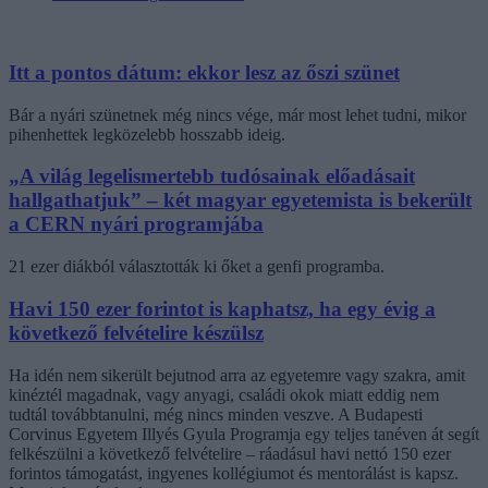
Itt a pontos dátum: ekkor lesz az őszi szünet
Bár a nyári szünetnek még nincs vége, már most lehet tudni, mikor
pihenhettek legközelebb hosszabb ideig.
„A világ legelismertebb tudósainak előadásait
hallgathatjuk” – két magyar egyetemista is bekerült
a CERN nyári programjába
21 ezer diákból választották ki őket a genfi programba.
Havi 150 ezer forintot is kaphatsz, ha egy évig a
következő felvételire készülsz
Ha idén nem sikerült bejutnod arra az egyetemre vagy szakra, amit
kinéztél magadnak, vagy anyagi, családi okok miatt eddig nem
tudtál továbbtanulni, még nincs minden veszve. A Budapesti
Corvinus Egyetem Illyés Gyula Programja egy teljes tanéven át segít
felkészülni a következő felvételire – ráadásul havi nettó 150 ezer
forintos támogatást, ingyenes kollégiumot és mentorálást is kapsz.