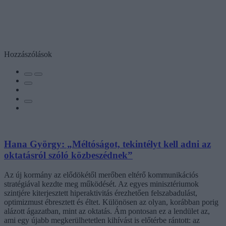
Hozzászólások
Hana György: „Méltóságot, tekintélyt kell adni az
oktatásról szóló közbeszédnek”
Az új kormány az elődökétől merőben eltérő kommunikációs
stratégiával kezdte meg működését. Az egyes minisztériumok
szintjére kiterjesztett hiperaktivitás érezhetően felszabadulást,
optimizmust ébresztett és éltet. Különösen az olyan, korábban porig
alázott ágazatban, mint az oktatás. Ám pontosan ez a lendület az,
ami egy újabb megkerülhetetlen kihívást is előtérbe rántott: az