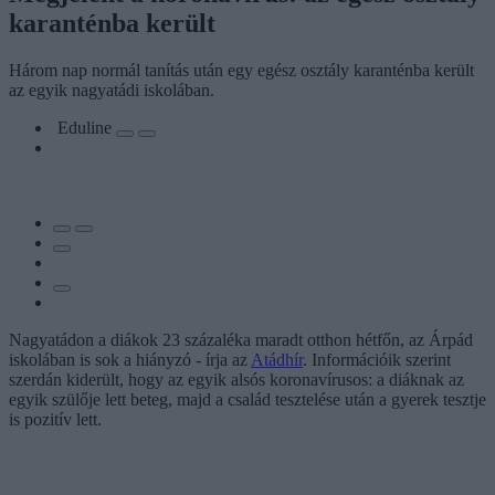
karanténba került
Három nap normál tanítás után egy egész osztály karanténba került
az egyik nagyatádi iskolában.
Eduline
Nagyatádon a diákok 23 százaléka maradt otthon hétfőn, az Árpád
iskolában is sok a hiányzó - írja az
Atádhír
. Információik szerint
szerdán kiderült, hogy az egyik alsós koronavírusos: a diáknak az
egyik szülője lett beteg, majd a család tesztelése után a gyerek tesztje
is pozitív lett.