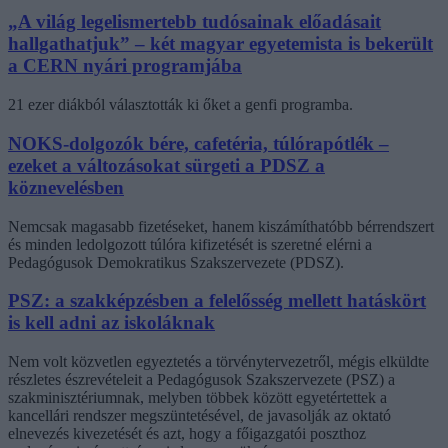
„A világ legelismertebb tudósainak előadásait
hallgathatjuk” – két magyar egyetemista is bekerült
a CERN nyári programjába
21 ezer diákból választották ki őket a genfi programba.
NOKS-dolgozók bére, cafetéria, túlórapótlék –
ezeket a változásokat sürgeti a PDSZ a
köznevelésben
Nemcsak magasabb fizetéseket, hanem kiszámíthatóbb bérrendszert
és minden ledolgozott túlóra kifizetését is szeretné elérni a
Pedagógusok Demokratikus Szakszervezete (PDSZ).
PSZ: a szakképzésben a felelősség mellett hatáskört
is kell adni az iskoláknak
Nem volt közvetlen egyeztetés a törvénytervezetről, mégis elküldte
részletes észrevételeit a Pedagógusok Szakszervezete (PSZ) a
szakminisztériumnak, melyben többek között egyetértettek a
kancellári rendszer megszüntetésével, de javasolják az oktató
elnevezés kivezetését és azt, hogy a főigazgatói poszthoz