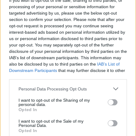
If you wish to opt-out of the sale, sharing to third parties, or
processing of your personal or sensitive information for
targeted advertising by us, please use the below opt-out
section to confirm your selection. Please note that after your
opt-out request is processed you may continue seeing
interest-based ads based on personal information utilized by
us or personal information disclosed to third parties prior to
your opt-out. You may separately opt-out of the further
disclosure of your personal information by third parties on the
IAB’s list of downstream participants. This information may
also be disclosed by us to third parties on the
IAB’s List of
Downstream Participants
that may further disclose it to other
third parties.
koronavírus
Personal Data Processing Opt Outs
kutatás
iskolák újranyitása
I want to opt-out of the Sharing of my
personal data.
kérdőív
Opted In
újranyitás
online felmérés
Szülői összefogás gyermekeink jövőjéért
I want to opt-out of the Sale of my
Personal Data.
Opted In