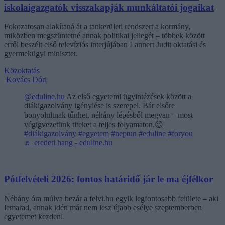
iskolaigazgatók visszakapják munkáltatói jogaikat
Fokozatosan alakítaná át a tankerületi rendszert a kormány,
miközben megszüntetné annak politikai jellegét – többek között
erről beszélt első televíziós interjújában Lannert Judit oktatási és
gyermekügyi miniszter.
Közoktatás
Kovács Dóri
@eduline.hu
Az első egyetemi ügyintézések között a
diákigazolvány igénylése is szerepel. Bár elsőre
bonyolultnak tűnhet, néhány lépésből megvan – most
végigvezetünk titeket a teljes folyamaton.😉
#diákigazolvány
#egyetem
#neptun
#eduline
#foryou
♬ eredeti hang - eduline.hu
Pótfelvételi 2026: fontos határidő jár le ma éjfélkor
Néhány óra múlva bezár a felvi.hu egyik legfontosabb felülete – aki
lemarad, annak idén már nem lesz újabb esélye szeptemberben
egyetemet kezdeni.