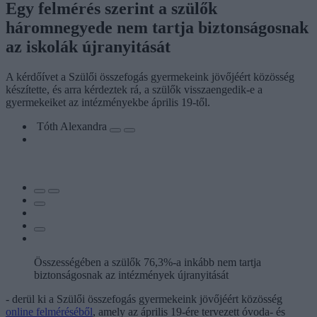
Egy felmérés szerint a szülők
háromnegyede nem tartja biztonságosnak
az iskolák újranyitását
A kérdőívet a Szülői összefogás gyermekeink jövőjéért közösség
készítette, és arra kérdeztek rá, a szülők visszaengedik-e a
gyermekeiket az intézményekbe április 19-től.
Tóth Alexandra
Összességében a szülők 76,3%-a inkább nem tartja
biztonságosnak az intézmények újranyitását
- derül ki a Szülői összefogás gyermekeink jövőjéért közösség
online felméréséből
, amely az április 19-ére tervezett óvoda- és