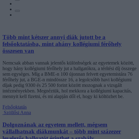
Több mint kétszer annyi diák jutott be a
felsőoktatásba, mint ahány kollégiumi férőhely
összesen van
Nemcsak abban vannak jelentős különbségek az egyetemek között,
hogy hány kollégiumi férőhely jut a hallgatókra, a térítési díj összege
sem egységes. Míg a BME-n 100 újonnan felvett egyetemistára 76
férőhely jut, a BGE-n mindössze 16, a legolcsóbb havi kollégiumi
díjak pedig 9300 és 25 500 forint között mozognak a vizsgált
intézményekben. Megnéztük, hol mekkora a kollégiumi kapacitás,
mennyit kell fizetni, és mi alapján dől el, hogy ki költözhet be.
Felsőoktatás
Szöllősi Anna
Dolgoznának az egyetem mellett, mégsem
vállalhatnak diákmunkát – több mint százezer
levelezős hallgatót érinthet a szabály