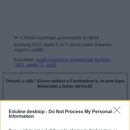
✏️ A Szülői összefogás gyermekeink jövőjéért
közösség 2021. április 6. és 9. között online felmérést
végzett a szülők...
Közzétette:
Szülői összefogás gyermekeink jövőjéért
–
2021. április 12., hétfő
Tetszett a cikk? Kövess minket a Facebookon is, és nem fogsz
lemaradni a fontos hírekről!
Eduline desktop -
Do Not Process My Personal
Information