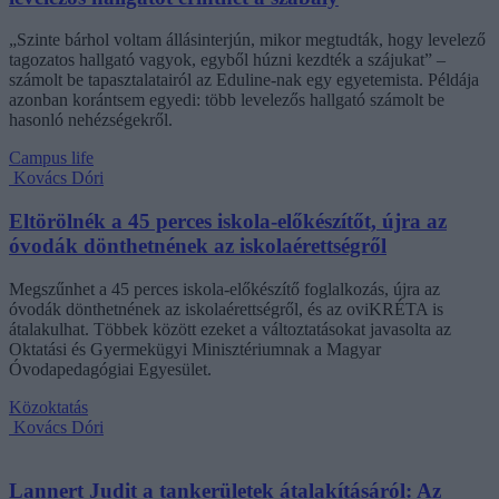
„Szinte bárhol voltam állásinterjún, mikor megtudták, hogy levelező
tagozatos hallgató vagyok, egyből húzni kezdték a szájukat” –
számolt be tapasztalatairól az Eduline-nak egy egyetemista. Példája
azonban korántsem egyedi: több levelezős hallgató számolt be
hasonló nehézségekről.
Campus life
Kovács Dóri
Eltörölnék a 45 perces iskola-előkészítőt, újra az
óvodák dönthetnének az iskolaérettségről
Megszűnhet a 45 perces iskola-előkészítő foglalkozás, újra az
óvodák dönthetnének az iskolaérettségről, és az oviKRÉTA is
átalakulhat. Többek között ezeket a változtatásokat javasolta az
Oktatási és Gyermekügyi Minisztériumnak a Magyar
Óvodapedagógiai Egyesület.
Közoktatás
Kovács Dóri
Lannert Judit a tankerületek átalakításáról: Az