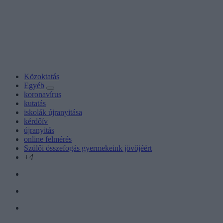
Közoktatás
Egyéb
koronavírus
kutatás
iskolák újranyitása
kérdőív
újranyitás
online felmérés
Szülői összefogás gyermekeink jövőjéért
+4