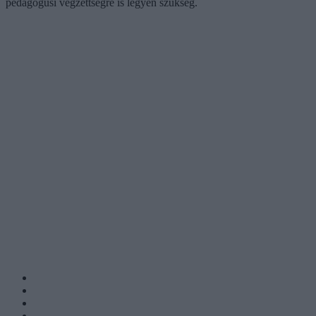
pedagógusi végzettségre is legyen szükség.