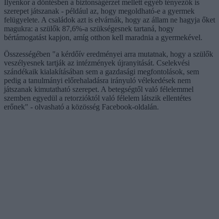
Ilyenkor a döntésben a biztonságérzet mellett egyéb tényezők is
szerepet játszanak - például az, hogy megoldható-e a gyermek
felügyelete. A családok azt is elvárnák, hogy az állam ne hagyja őket
magukra: a szülők 87,6%-a szükségesnek tartaná, hogy
bértámogatást kapjon, amíg otthon kell maradnia a gyermekével.
Összességében "a kérdőív eredményei arra mutatnak, hogy a szülők
veszélyesnek tartják az intézmények újranyitását. Cselekvési
szándékaik kialakításában sem a gazdasági megfontolások, sem
pedig a tanulmányi előrehaladásra irányuló vélekedések nem
játszanak kimutatható szerepet. A betegségtől való félelemmel
szemben egyedül a retorzióktól való félelem látszik ellentétes
erőnek" - olvasható a közösség Facebook-oldalán.