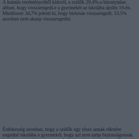
A kutatás eredményeiből kiderül, a szülők 29,4%-a bizonytalan
abban, hogy visszaengedi-e a gyermekét az iskolába április 19-én.
Mindössze 34,7% jelenti ki, hogy biztosan visszaengedi, 33,5%
azonban nem akarja visszaengedni.
Érdekesség azonban, hogy a szülők egy része annak ellenére
engedné iskolába a gyermekét, hogy azt nem tartja biztonságosnak.