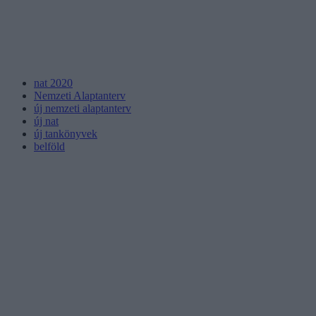
nat 2020
Nemzeti Alaptanterv
új nemzeti alaptanterv
új nat
új tankönyvek
belföld