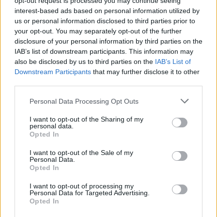
opt-out request is processed you may continue seeing
tavaszi tankönyvrendelési időszakban még bele sem lapozhattak a
interest-based ads based on personal information utilized by
tanárok – is vegyes volt a fogadtatásuk. Bár történelemből a
us or personal information disclosed to third parties prior to
tananyag valóban csökkent, nemcsak a kilencedikesek
your opt-out. You may separately opt-out of the further
tankönyvének magyar őstörténettel, a honfoglalás korával
foglalkozó részei váltottak ki komoly vitát, hanem az is, hogy a
disclosure of your personal information by third parties on the
történelemtanárok egy része szerint a tanterv ismeretközpontú,
IAB’s list of downstream participants. This information may
ráadásul nem fest eléggé differenciált történelmi képest az egyes
also be disclosed by us to third parties on the
IAB’s List of
korszakokról. Az irodalmi tanterv főként Wass Albert, Nyirő József
Downstream Participants
that may further disclose it to other
és Herczeg Ferenc műveinek beemelése miatt került a figyelem
third parties.
középpontjába, ám magyartanárok szerint ennél is égetőbb
probléma, hogy a kötelező művek, szerzők listája nagyon hosszú, az
Personal Data Processing Opt Outs
óraszámcsökkentést nem kísérte tananyagcsökkentés. „Ekkora
mennyiségű tananyag az adott korosztály legalább kétharmada
I want to opt-out of the Sharing of my
számára nem elsajátítható” – fogalmazott a Magyartanárok
personal data.
Egyesülete, hozzátéve: a tanterv nem ad módot a
Opted In
képességfejlesztésre, a diákok egyéni fejlődésére, nem teszi őket jó
szövegértőkké, árnyalt és pontos szövegek alkotóivá. Pedagógusok
I want to opt-out of the Sale of my
szerint ráadásul a szabadon választható, kortárs, esetleg a diákok
Personal Data.
által kedvelt és egymásnak ajánlott művek feldolgozására sem marad
Opted In
idő – pedig ez az egyik legjobb eszköz az olvasás
megszerettetéséhez
I want to opt-out of processing my
Personal Data for Targeted Advertising.
Ez a cikk a 2021-es HVG Középiskolai rangsorában jelent meg. A
Opted In
HVG ismét elkészítette a legjobb 100 gimnázium listáját. A
rangsorok mellett számos interjút, cikket találtok a középiskolai