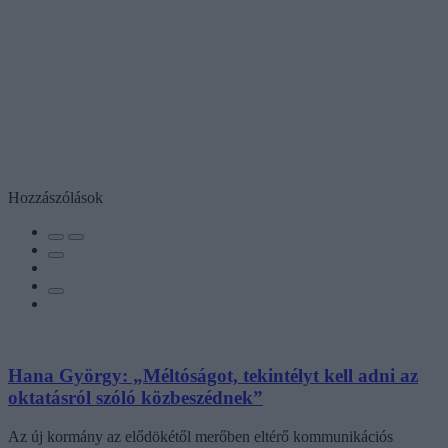
Hozzászólások
Hana György: „Méltóságot, tekintélyt kell adni az
oktatásról szóló közbeszédnek”
Az új kormány az elődökétől merőben eltérő kommunikációs