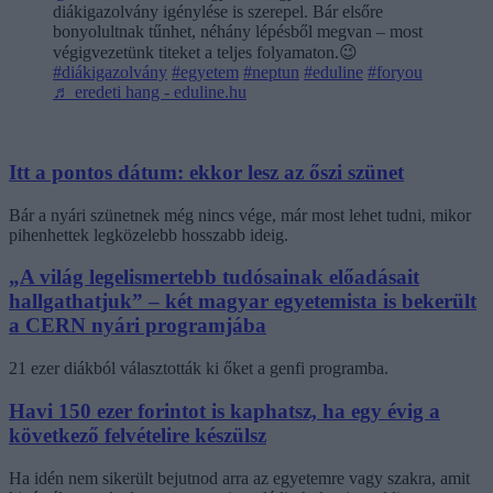
diákigazolvány igénylése is szerepel. Bár elsőre
bonyolultnak tűnhet, néhány lépésből megvan – most
végigvezetünk titeket a teljes folyamaton.😉
#diákigazolvány
#egyetem
#neptun
#eduline
#foryou
♬ eredeti hang - eduline.hu
Itt a pontos dátum: ekkor lesz az őszi szünet
Bár a nyári szünetnek még nincs vége, már most lehet tudni, mikor
pihenhettek legközelebb hosszabb ideig.
„A világ legelismertebb tudósainak előadásait
hallgathatjuk” – két magyar egyetemista is bekerült
a CERN nyári programjába
21 ezer diákból választották ki őket a genfi programba.
Havi 150 ezer forintot is kaphatsz, ha egy évig a
következő felvételire készülsz
Ha idén nem sikerült bejutnod arra az egyetemre vagy szakra, amit