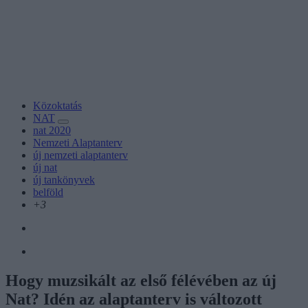
Közoktatás
NAT
nat 2020
Nemzeti Alaptanterv
új nemzeti alaptanterv
új nat
új tankönyvek
belföld
+3
Hogy muzsikált az első félévében az új
Nat? Idén az alaptanterv is változott