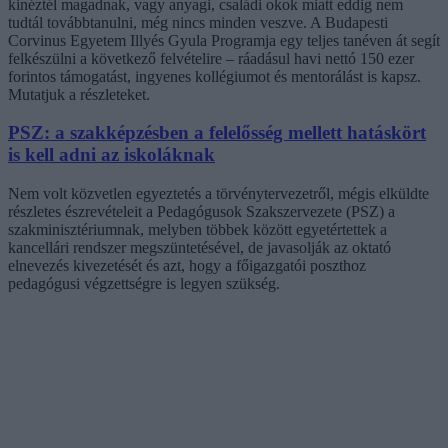
kinéztél magadnak, vagy anyagi, családi okok miatt eddig nem
tudtál továbbtanulni, még nincs minden veszve. A Budapesti
Corvinus Egyetem Illyés Gyula Programja egy teljes tanéven át segít
felkészülni a következő felvételire – ráadásul havi nettó 150 ezer
forintos támogatást, ingyenes kollégiumot és mentorálást is kapsz.
Mutatjuk a részleteket.
PSZ: a szakképzésben a felelősség mellett hatáskört
is kell adni az iskoláknak
Nem volt közvetlen egyeztetés a törvénytervezetről, mégis elküldte
részletes észrevételeit a Pedagógusok Szakszervezete (PSZ) a
szakminisztériumnak, melyben többek között egyetértettek a
kancellári rendszer megszüntetésével, de javasolják az oktató
elnevezés kivezetését és azt, hogy a főigazgatói poszthoz
pedagógusi végzettségre is legyen szükség.