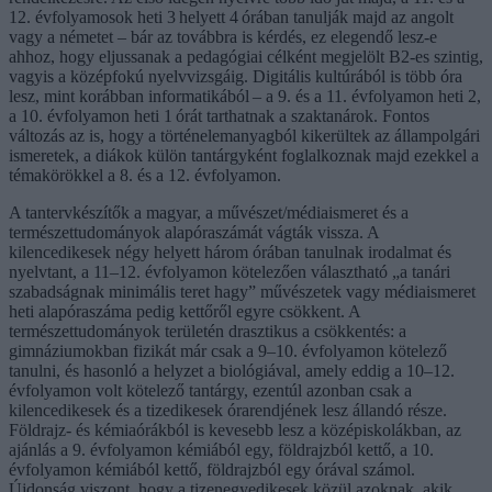
12. évfolyamosok heti 3 helyett 4 órában tanulják majd az angolt
vagy a németet – bár az továbbra is kérdés, ez elegendő lesz-e
ahhoz, hogy eljussanak a pedagógiai célként megjelölt B2-es szintig,
vagyis a középfokú nyelvvizsgáig. Digitális kultúrából is több óra
lesz, mint korábban informatikából – a 9. és a 11. évfolyamon heti 2,
a 10. évfolyamon heti 1 órát tarthatnak a szaktanárok. Fontos
változás az is, hogy a történelemanyagból kikerültek az állampolgári
ismeretek, a diákok külön tantárgyként foglalkoznak majd ezekkel a
témakörökkel a 8. és a 12. évfolyamon.
A tantervkészítők a magyar, a művészet/médiaismeret és a
természettudományok alapóraszámát vágták vissza. A
kilencedikesek négy helyett három órában tanulnak irodalmat és
nyelvtant, a 11–12. évfolyamon kötelezően választható „a tanári
szabadságnak minimális teret hagy” művészetek vagy médiaismeret
heti alapóraszáma pedig kettőről egyre csökkent. A
természettudományok területén drasztikus a csökkentés: a
gimnáziumokban fizikát már csak a 9–10. évfolyamon kötelező
tanulni, és hasonló a helyzet a biológiával, amely eddig a 10–12.
évfolyamon volt kötelező tantárgy, ezentúl azonban csak a
kilencedikesek és a tizedikesek órarendjének lesz állandó része.
Földrajz- és kémiaórákból is kevesebb lesz a középiskolákban, az
ajánlás a 9. évfolyamon kémiából egy, földrajzból kettő, a 10.
évfolyamon kémiából kettő, földrajzból egy órával számol.
Újdonság viszont, hogy a tizenegyedikesek közül azoknak, akik