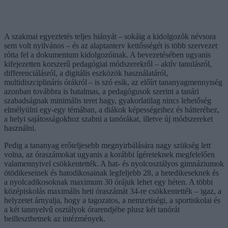
A szakmai egyeztetés teljes hiányát – sokáig a kidolgozók névsora
sem volt nyilvános – és az alaptanterv kettősségét is több szervezet
rótta fel a dokumentum kidolgozóinak. A bevezetésében ugyanis
kifejezetten korszerű pedagógiai módszerekről – aktív tanulásról,
differenciálásról, a digitális eszközök használatáról,
multidiszciplináris órákról – is szó esik, az előírt tananyagmennyiség
azonban továbbra is hatalmas, a pedagógusok szerint a tanári
szabadságnak minimális teret hagy, gyakorlatilag nincs lehetőség
elmélyülni egy-egy témában, a diákok képességeihez és hátteréhez,
a helyi sajátosságokhoz szabni a tanórákat, illetve új módszereket
használni.
Pedig a tananyag erőteljesebb megnyirbálására nagy szükség lett
volna, az óraszámokat ugyanis a korábbi ígéreteknek megfelelően
valamennyivel csökkentették. A hat- és nyolcosztályos gimnáziumok
ötödikeseinek és hatodikosainak legfeljebb 28, a hetedikeseknek és
a nyolcadikosoknak maximum 30 órájuk lehet egy héten. A többi
középiskolás maximális heti óraszámát 34-re csökkentették – igaz, a
helyzetet árnyalja, hogy a tagozatos, a nemzetiségi, a sportiskolai és
a két tannyelvű osztályok órarendjébe plusz két tanórát
beilleszthetnek az intézmények.