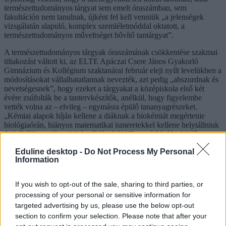
természettudományos tárgyat sem emelt óraszámban, sem
fakultáción nem tanulnak, újként fel kell venniük „a jelenségek
vizsgálatán alapuló, komplex szemléletmóddal oktatott, a
természettudományos műveltséget bővítő tantárgyat”.
A természettudományos tárgyak óraszámának csökkentése szakmai
tiltakozást váltott ki, az ELTE Apáczai Csere János Gyakorló
Gimnázium és Kollégium szaktanárai február eleji nyílt levelükben a
módosításokat vállalhatatlannak nevezték, azt pedig „abszurdnak és
nevetségesnek”, hogy ezeket a tárgyakat a középiskola első két
évére zsúfolták be a tantervkészítők, anélkül, hogy figyelembe
vették volna az – elvileg – egymásra épülő tananyagrészeket.
„Kémiai alapok híján kellene a diáknak a biokémiát megértenie
biológiaórán, hiányos matematikai ismeretekkel kellene helytállniuk
fizikából” – említettek két példát. A NAT megújításáért felelős
miniszteri biztos, Hajnal Gabriella egészen mást gondol, szerinte
Eduline desktop -
Do Not Process My Personal
csak megtették azt, amit a diákok régóta kértek. Egy márciusi
Information
interjúban azt mondta, az új NAT alapján a gimnázium utolsó két
évében akár nyolc-kilenc óra fakultációt is felvehetnek a tanulók,
ezért nem igaz, hogy ezentúl nem lehet majd felkészülni
If you wish to opt-out of the sale, sharing to third parties, or
természettudományos tárgyakból a közép- vagy az emelt szintű
processing of your personal or sensitive information for
érettségire.
targeted advertising by us, please use the below opt-out
Az óraszámok mellett több tantárgyból az átdolgozott tananyagnak
section to confirm your selection. Please note that after your
és az új tankönyveknek – amelyek júniusra készültek el, ezért a