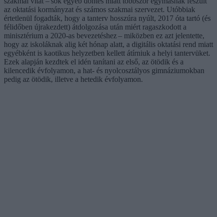
szakmai vitát – sok egyéb döntés miatt többször egymásnak feszült
az oktatási kormányzat és számos szakmai szervezet. Utóbbiak
értetlenül fogadták, hogy a tanterv hosszúra nyúlt, 2017 óta tartó (és
félidőben újrakezdett) átdolgozása után miért ragaszkodott a
minisztérium a 2020-as bevezetéshez – miközben ez azt jelentette,
hogy az iskoláknak alig két hónap alatt, a digitális oktatási rend miatt
egyébként is kaotikus helyzetben kellett átírniuk a helyi tantervüket.
Ezek alapján kezdtek el idén tanítani az első, az ötödik és a
kilencedik évfolyamon, a hat- és nyolcosztályos gimnáziumokban
pedig az ötödik, illetve a hetedik évfolyamon.