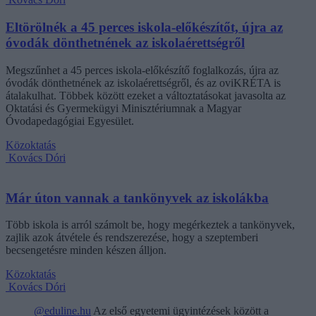
Eltörölnék a 45 perces iskola-előkészítőt, újra az
óvodák dönthetnének az iskolaérettségről
Megszűnhet a 45 perces iskola-előkészítő foglalkozás, újra az
óvodák dönthetnének az iskolaérettségről, és az oviKRÉTA is
átalakulhat. Többek között ezeket a változtatásokat javasolta az
Oktatási és Gyermekügyi Minisztériumnak a Magyar
Óvodapedagógiai Egyesület.
Közoktatás
Kovács Dóri
Már úton vannak a tankönyvek az iskolákba
Több iskola is arról számolt be, hogy megérkeztek a tankönyvek,
zajlik azok átvétele és rendszerezése, hogy a szeptemberi
becsengetésre minden készen álljon.
Közoktatás
Kovács Dóri
@eduline.hu
Az első egyetemi ügyintézések között a