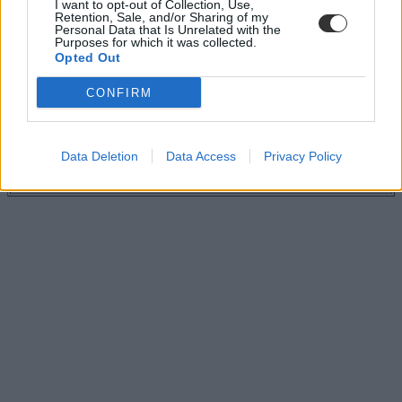
I want to opt-out of Collection, Use,
oktatásról, az iskolaválasztásról, az átalakuló szakképzésről.
A HVG
Retention, Sale, and/or Sharing of my
középiskolai rangsorát rendeljétek meg itt vagy keressétek az
Personal Data that Is Unrelated with the
Purposes for which it was collected.
újságárusoknál.
Opted Out
CONFIRM
Tetszett a cikk? Kövess minket a Facebookon is, és nem fogsz
lemaradni a fontos hírekről!
Data Deletion
Data Access
Privacy Policy