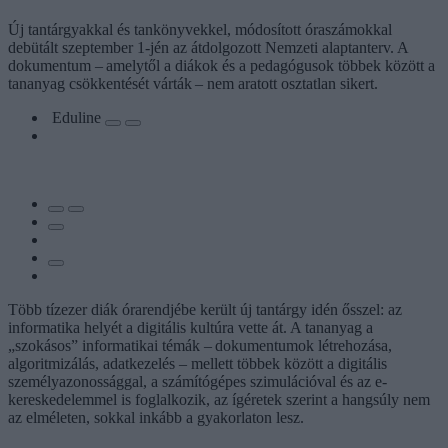
Új tantárgyakkal és tankönyvekkel, módosított óraszámokkal
debütált szeptember 1-jén az átdolgozott Nemzeti alaptanterv. A
dokumentum – amelytől a diákok és a pedagógusok többek között a
tananyag csökkentését várták – nem aratott osztatlan sikert.
Eduline
Több tízezer diák órarendjébe került új tantárgy idén ősszel: az
informatika helyét a digitális kultúra vette át. A tananyag a
„szokásos” informatikai témák – dokumentumok létrehozása,
algoritmizálás, adatkezelés – mellett többek között a digitális
személyazonossággal, a számítógépes szimulációval és az e-
kereskedelemmel is foglalkozik, az ígéretek szerint a hangsúly nem
az elméleten, sokkal inkább a gyakorlaton lesz.