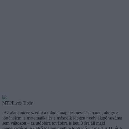
MTI/Illyés Tibor
Az alaptanterv szerint a mindennapi testnevelés marad, ahogy a
történelem, a matematika és a második idegen nyelv alapóraszáma
sem változott – az utóbbira továbbra is heti 3 óra áll majd
rendelkezésre. Az első idegen nyelvre több idő jut majd, a 11. és a