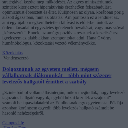
stratégiával kezdte meg működését. Az egyes minisztériumok
szintjére kiterjesztett hiperaktivitás érezhetően felszabadulást,
optimizmust ébresztett és éltet. Különösen az olyan, korábban porig
alázott ágazatban, mint az oktatás. Ám pontosan ez a lendület az,
ami egy újabb megkerülhetetlen kihívást is előtérbe rántott: az
érdemi társadalmi egyeztetés ígéretének beváltását, vagy más szóval
„kényszerét”. Ennek, az amúgy pozitív stressznek a kezeléséhez
igyekszem az alábbiakban szempontokat adni. Hana György
humánökológus, közoktatási vezető véleménycikke.
Közoktatás
Vendégszerző
Dolgoznának az egyetem mellett, mégsem
vállalhatnak diákmunkát – több mint százezer
levelezős hallgatót érinthet a szabály
„Szinte bárhol voltam állásinterjún, mikor megtudták, hogy levelező
tagozatos hallgató vagyok, egyből húzni kezdték a szájukat” –
számolt be tapasztalatairól az Eduline-nak egy egyetemista. Példája
azonban korántsem egyedi: több levelezős hallgató számolt be
hasonló nehézségekről.
Campus life
Kovács Dóri