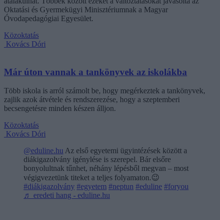
átalakulhat. Többek között ezeket a változtatásokat javasolta az
Oktatási és Gyermekügyi Minisztériumnak a Magyar
Óvodapedagógiai Egyesület.
Közoktatás
Kovács Dóri
Már úton vannak a tankönyvek az iskolákba
Több iskola is arról számolt be, hogy megérkeztek a tankönyvek,
zajlik azok átvétele és rendszerezése, hogy a szeptemberi
becsengetésre minden készen álljon.
Közoktatás
Kovács Dóri
@eduline.hu
Az első egyetemi ügyintézések között a
diákigazolvány igénylése is szerepel. Bár elsőre
bonyolultnak tűnhet, néhány lépésből megvan – most
végigvezetünk titeket a teljes folyamaton.😉
#diákigazolvány
#egyetem
#neptun
#eduline
#foryou
♬ eredeti hang - eduline.hu