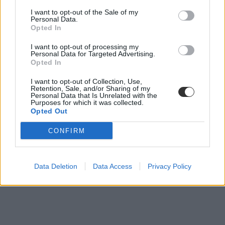
rendkívüli tanítási szünet
bezárt iskola
I want to opt-out of the Sale of my
iskola bezárás
Personal Data.
Maruzsa Zoltán
Opted In
belföld
I want to opt-out of processing my
Personal Data for Targeted Advertising.
Opted In
I want to opt-out of Collection, Use,
Retention, Sale, and/or Sharing of my
Personal Data that Is Unrelated with the
Purposes for which it was collected.
Opted Out
CONFIRM
Data Deletion
Data Access
Privacy Policy