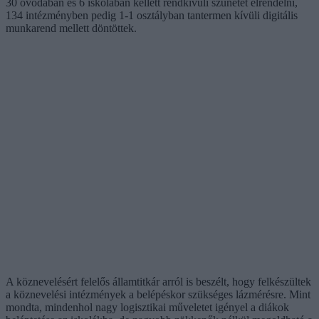
30 óvodában és 6 iskolában kellett rendkívüli szünetet elrendelni,
134 intézményben pedig 1-1 osztályban tantermen kívüli digitális
munkarend mellett döntöttek.
A köznevelésért felelős államtitkár arról is beszélt, hogy felkészültek
a köznevelési intézmények a belépéskor szükséges lázmérésre. Mint
mondta, mindenhol nagy logisztikai műveletet igényel a diákok