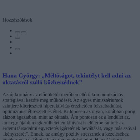
Hozzászólások
Hana György: „Méltóságot, tekintélyt kell adni az
oktatásról szóló közbeszédnek”
Az új kormány az elődökétől merőben eltérő kommunikációs
stratégiával kezdte meg működését. Az egyes minisztériumok
szintjére kiterjesztett hiperaktivitás érezhetően felszabadulást,
optimizmust ébresztett és éltet. Különösen az olyan, korábban porig
alázott ágazatban, mint az oktatás. Ám pontosan ez a lendület az,
ami egy újabb megkerülhetetlen kihívást is előtérbe rántott: az
érdemi társadalmi egyeztetés ígéretének beváltását, vagy más szóval
„kényszerét”. Ennek, az amúgy pozitív stressznek a kezeléséhez
igyekszem az alábbiakban szempontokat adni. Hana György