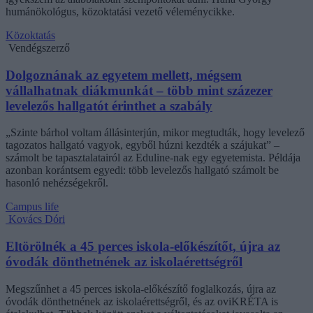
humánökológus, közoktatási vezető véleménycikke.
Közoktatás
Vendégszerző
Dolgoznának az egyetem mellett, mégsem
vállalhatnak diákmunkát – több mint százezer
levelezős hallgatót érinthet a szabály
„Szinte bárhol voltam állásinterjún, mikor megtudták, hogy levelező
tagozatos hallgató vagyok, egyből húzni kezdték a szájukat” –
számolt be tapasztalatairól az Eduline-nak egy egyetemista. Példája
azonban korántsem egyedi: több levelezős hallgató számolt be
hasonló nehézségekről.
Campus life
Kovács Dóri
Eltörölnék a 45 perces iskola-előkészítőt, újra az
óvodák dönthetnének az iskolaérettségről
Megszűnhet a 45 perces iskola-előkészítő foglalkozás, újra az
óvodák dönthetnének az iskolaérettségről, és az oviKRÉTA is