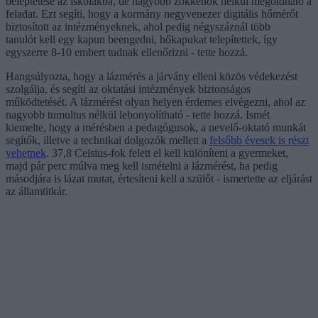
beléptetése az iskolákba, de nagyobb zökkenők nélkül megoldható a
feladat. Ezt segíti, hogy a kormány negyvenezer digitális hőmérőt
biztosított az intézményeknek, ahol pedig négyszáznál több
tanulót kell egy kapun beengedni, hőkapukat telepítettek, így
egyszerre 8-10 embert tudnak ellenőrizni - tette hozzá.
Hangsúlyozta, hogy a lázmérés a járvány elleni közös védekezést
szolgálja, és segíti az oktatási intézmények biztonságos
működtetését. A lázmérést olyan helyen érdemes elvégezni, ahol az
nagyobb tumultus nélkül lebonyolítható - tette hozzá. Ismét
kiemelte, hogy a mérésben a pedagógusok, a nevelő-oktató munkát
segítők, illetve a technikai dolgozók mellett a
felsőbb évesek is részt
vehetnek
. 37,8 Celsius-fok felett el kell különíteni a gyermeket,
majd pár perc múlva meg kell ismételni a lázmérést, ha pedig
másodjára is lázat mutat, értesíteni kell a szülőt - ismertette az eljárást
az államtitkár.