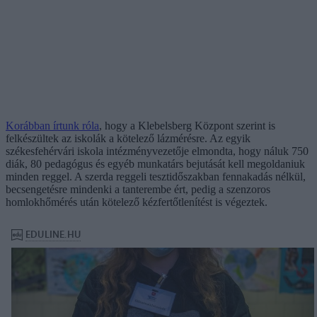
Korábban írtunk róla
, hogy a Klebelsberg Központ szerint is
felkészültek az iskolák a kötelező lázmérésre. Az egyik
székesfehérvári iskola intézményvezetője elmondta, hogy náluk 750
diák, 80 pedagógus és egyéb munkatárs bejutását kell megoldaniuk
minden reggel. A szerda reggeli tesztidőszakban fennakadás nélkül,
becsengetésre mindenki a tanterembe ért, pedig a szenzoros
homlokhőmérés után kötelező kézfertőtlenítést is végeztek.