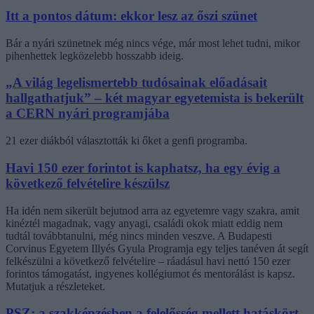
Itt a pontos dátum: ekkor lesz az őszi szünet
Bár a nyári szünetnek még nincs vége, már most lehet tudni, mikor
pihenhettek legközelebb hosszabb ideig.
„A világ legelismertebb tudósainak előadásait
hallgathatjuk” – két magyar egyetemista is bekerült
a CERN nyári programjába
21 ezer diákból választották ki őket a genfi programba.
Havi 150 ezer forintot is kaphatsz, ha egy évig a
következő felvételire készülsz
Ha idén nem sikerült bejutnod arra az egyetemre vagy szakra, amit
kinéztél magadnak, vagy anyagi, családi okok miatt eddig nem
tudtál továbbtanulni, még nincs minden veszve. A Budapesti
Corvinus Egyetem Illyés Gyula Programja egy teljes tanéven át segít
felkészülni a következő felvételire – ráadásul havi nettó 150 ezer
forintos támogatást, ingyenes kollégiumot és mentorálást is kapsz.
Mutatjuk a részleteket.
PSZ: a szakképzésben a felelősség mellett hatáskört