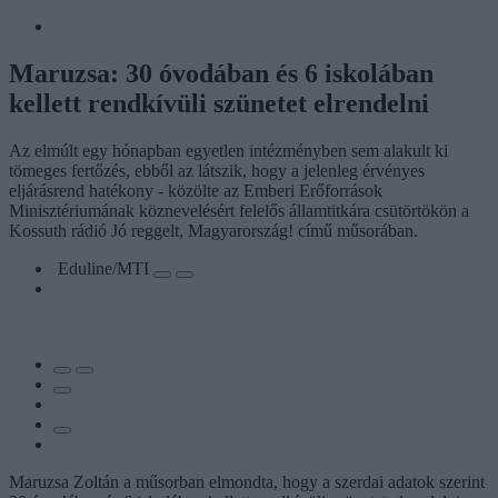
Maruzsa: 30 óvodában és 6 iskolában
kellett rendkívüli szünetet elrendelni
Az elmúlt egy hónapban egyetlen intézményben sem alakult ki
tömeges fertőzés, ebből az látszik, hogy a jelenleg érvényes
eljárásrend hatékony - közölte az Emberi Erőforrások
Minisztériumának köznevelésért felelős államtitkára csütörtökön a
Kossuth rádió Jó reggelt, Magyarország! című műsorában.
Eduline/MTI
Maruzsa Zoltán a műsorban elmondta, hogy a szerdai adatok szerint