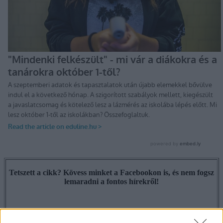
Tetszett a cikk? Kövess minket a Facebookon is, és nem fogsz
lemaradni a fontos hírekről!