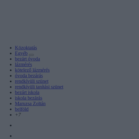
Közoktatás
Egyéb
bezárt óvoda
lázmérés
kötelező lázmérés
óvoda bezárás
rendkívüli szünet
rendkívüli tanítási szünet
bezárt iskola
iskola bezárás
Maruzsa Zoltán
belföld
+7