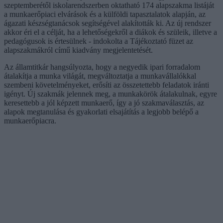
szeptemberétől iskolarendszerben oktatható 174 alapszakma listáját
a munkaerőpiaci elvárások és a külföldi tapasztalatok alapján, az
ágazati készségtanácsok segítségével alakították ki. Az új rendszer
akkor éri el a célját, ha a lehetőségekről a diákok és szüleik, illetve a
pedagógusok is értesülnek - indokolta a Tájékoztató füzet az
alapszakmákról című kiadvány megjelentetését.
Az államtitkár hangsúlyozta, hogy a negyedik ipari forradalom
átalakítja a munka világát, megváltoztatja a munkavállalókkal
szembeni követelményeket, erősíti az összetettebb feladatok iránti
igényt. Új szakmák jelennek meg, a munkakörök átalakulnak, egyre
keresettebb a jól képzett munkaerő, így a jó szakmaválasztás, az
alapok megtanulása és gyakorlati elsajátítás a legjobb belépő a
munkaerőpiacra.