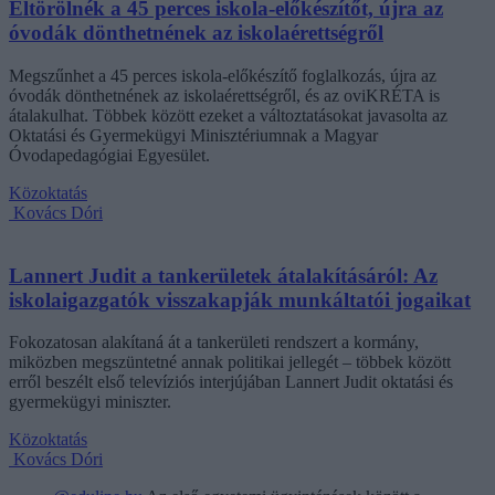
Eltörölnék a 45 perces iskola-előkészítőt, újra az
óvodák dönthetnének az iskolaérettségről
Megszűnhet a 45 perces iskola-előkészítő foglalkozás, újra az
óvodák dönthetnének az iskolaérettségről, és az oviKRÉTA is
átalakulhat. Többek között ezeket a változtatásokat javasolta az
Oktatási és Gyermekügyi Minisztériumnak a Magyar
Óvodapedagógiai Egyesület.
Közoktatás
Kovács Dóri
Lannert Judit a tankerületek átalakításáról: Az
iskolaigazgatók visszakapják munkáltatói jogaikat
Fokozatosan alakítaná át a tankerületi rendszert a kormány,
miközben megszüntetné annak politikai jellegét – többek között
erről beszélt első televíziós interjújában Lannert Judit oktatási és
gyermekügyi miniszter.
Közoktatás
Kovács Dóri