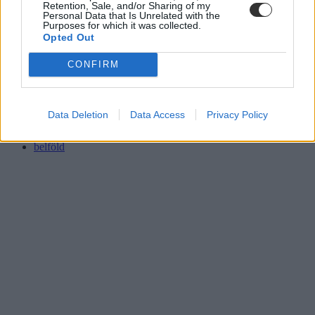
Retention, Sale, and/or Sharing of my
Personal Data that Is Unrelated with the
Purposes for which it was collected.
Opted Out
CONFIRM
átalakított szakképzés
ITM
szakképzési tájékoztató
szakképzési füzet
Data Deletion
Data Access
Privacy Policy
szakképzés
szakképzés átalakítása
belföld