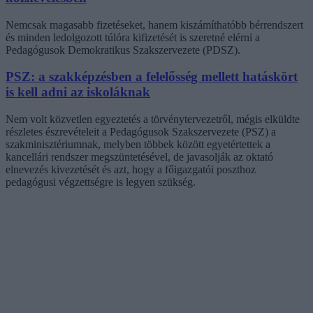
Nemcsak magasabb fizetéseket, hanem kiszámíthatóbb bérrendszert
és minden ledolgozott túlóra kifizetését is szeretné elérni a
Pedagógusok Demokratikus Szakszervezete (PDSZ).
PSZ: a szakképzésben a felelősség mellett hatáskört
is kell adni az iskoláknak
Nem volt közvetlen egyeztetés a törvénytervezetről, mégis elküldte
részletes észrevételeit a Pedagógusok Szakszervezete (PSZ) a
szakminisztériumnak, melyben többek között egyetértettek a
kancellári rendszer megszüntetésével, de javasolják az oktató
elnevezés kivezetését és azt, hogy a főigazgatói poszthoz
pedagógusi végzettségre is legyen szükség.