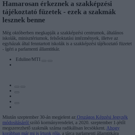
Hamarosan érkeznek a szakképzési
tájékoztató füzetek - ezek a szakmák
lesznek benne
Még októberben megkapják a szakképzési centrumok, általános
iskolák, minisztériumok, felsőoktatási intézmények, illetve az
egyházak által fenntartott iskolák is a szakképzési tájékoztató füzetet
- ígéri a parlamenti államtitkár.
Eduline/MTI
Miután szeptember 30-án megjelent az
Országos Képzési Jegyzék
módosításáról
szóló kormányrendelet, a 2020. szeptember 1-jétől
megszerezhető szakmák száma radikálisan lecsökkent.
Ahogy
korábban már mi is írtunk róla,
a tárca parlamenti államtitkára