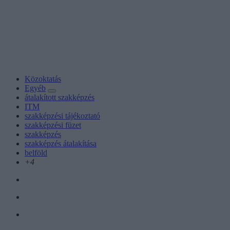
Közoktatás
Egyéb
átalakított szakképzés
ITM
szakképzési tájékoztató
szakképzési füzet
szakképzés
szakképzés átalakítása
belföld
+4