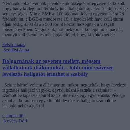
Nemcsak abban vannak jelentős különbségek az egyetemek között,
hogy hány kollégiumi férőhely jut a hallgatókra, a térítési díj összege
sem egységes. Míg a BME-n 100 újonnan felvett egyetemistára 76
férőhely jut, a BGE-n mindössze 16, a legolcsóbb havi kollégiumi
díjak pedig 9300 és 25 500 forint között mozognak a vizsgált
intézményekben. Megnéztük, hol mekkora a kollégiumi kapacitás,
mennyit kell fizetni, és mi alapján dől el, hogy ki költözhet be.
Felsőoktatás
Szöllősi Anna
Dolgoznának az egyetem mellett, mégsem
vállalhatnak diákmunkát – több mint százezer
levelezős hallgatót érinthet a szabály
„Szinte bárhol voltam állásinterjún, mikor megtudták, hogy levelező
tagozatos hallgató vagyok, egyből húzni kezdték a szájukat” –
számolt be tapasztalatairól az Eduline-nak egy egyetemista. Példája
azonban korántsem egyedi: több levelezős hallgató számolt be
hasonló nehézségekről.
Campus life
Kovács Dóri