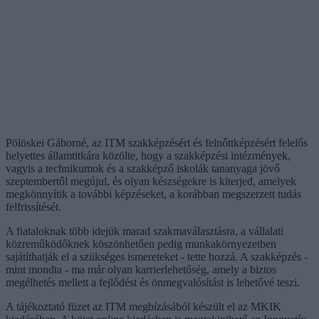
Pölöskei Gáborné, az ITM szakképzésért és felnőttképzésért felelős
helyettes államtitkára közölte, hogy a szakképzési intézmények,
vagyis a technikumok és a szakképző iskolák tananyaga jövő
szeptembertől megújul, és olyan készségekre is kiterjed, amelyek
megkönnyítik a további képzéseket, a korábban megszerzett tudás
felfrissítését.
A fiataloknak több idejük marad szakmaválasztásra, a vállalati
közreműködőknek köszönhetően pedig munkakörnyezetben
sajátíthatják el a szükséges ismereteket - tette hozzá. A szakképzés -
mint mondta - ma már olyan karrierlehetőség, amely a biztos
megélhetés mellett a fejlődést és önmegvalósítást is lehetővé teszi.
A tájékoztató füzet az ITM megbízásából készült el az MKIK