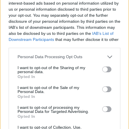
interest-based ads based on personal information utilized by
us or personal information disclosed to third parties prior to
your opt-out. You may separately opt-out of the further
disclosure of your personal information by third parties on the
Tetszett a cikk? Iratkozz fel hírlevelünkre
IAB’s list of downstream participants. This information may
also be disclosed by us to third parties on the
IAB’s List of
Ha szeretnéd megkapni legfrissebb cikkeinket az érettségiről, az
Downstream Participants
that may further disclose it to other
egyetemi-főiskolai és a középiskolai felvételiről, ha érdekelnek a
felsőoktatás, a közoktatás, a nyelvoktatás és a felnőttképzés
third parties.
legfontosabb változásai,
iratkozz fel hírleveleinkre
.
Personal Data Processing Opt Outs
I want to opt-out of the Sharing of my
personal data.
Opted In
I want to opt-out of the Sale of my
Personal Data.
Opted In
I want to opt-out of processing my
Personal Data for Targeted Advertising.
Opted In
I want to opt-out of Collection, Use,