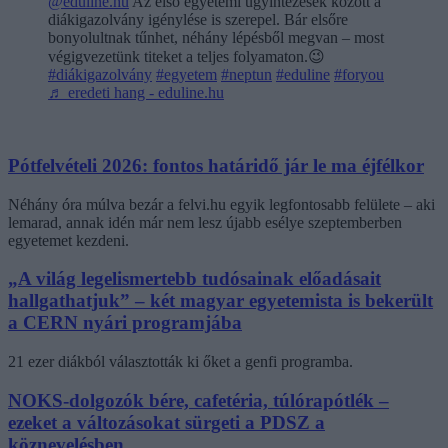
@eduline.hu
Az első egyetemi ügyintézések között a
diákigazolvány igénylése is szerepel. Bár elsőre
bonyolultnak tűnhet, néhány lépésből megvan – most
végigvezetünk titeket a teljes folyamaton.😉
#diákigazolvány
#egyetem
#neptun
#eduline
#foryou
♬ eredeti hang - eduline.hu
Pótfelvételi 2026: fontos határidő jár le ma éjfélkor
Néhány óra múlva bezár a felvi.hu egyik legfontosabb felülete – aki
lemarad, annak idén már nem lesz újabb esélye szeptemberben
egyetemet kezdeni.
„A világ legelismertebb tudósainak előadásait
hallgathatjuk” – két magyar egyetemista is bekerült
a CERN nyári programjába
21 ezer diákból választották ki őket a genfi programba.
NOKS-dolgozók bére, cafetéria, túlórapótlék –
ezeket a változásokat sürgeti a PDSZ a
köznevelésben