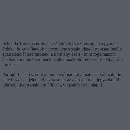
Schanda Tamás szerint a családoknak és az országnak egyaránt
érdeke, hogy a fiatalok versenyképes szaktudással gyorsan önálló
egzisztenciát teremtsenek, a kormány ezért - mint fogalmazott -
átlátható, a munkaerőpiachoz alkalmazkodó rendszer kialakítására
törekszik.
Parragh László szerint a munkaerőpiac folyamatosan változik, de -
tette hozzá - a jelenlegi elvárásokat az alapszakmák jegyzéke jól
tükrözi, hiszen csaknem 300 cég visszajelzésein alapul.