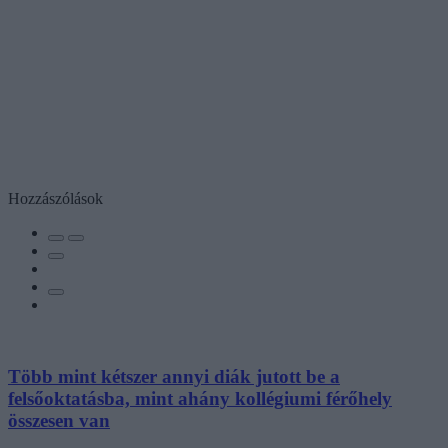
Hozzászólások
Több mint kétszer annyi diák jutott be a
felsőoktatásba, mint ahány kollégiumi férőhely
összesen van