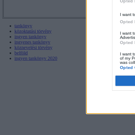
Opted 
I want t
Opted 
tankönyv
közoktatási törvény
I want 
ingyen tankönyv
Advertis
ingyenes tankönyv
Opted 
köznevelési törvény
belföld
I want t
of my P
ingyen tankönyv 2020
was col
Opted 