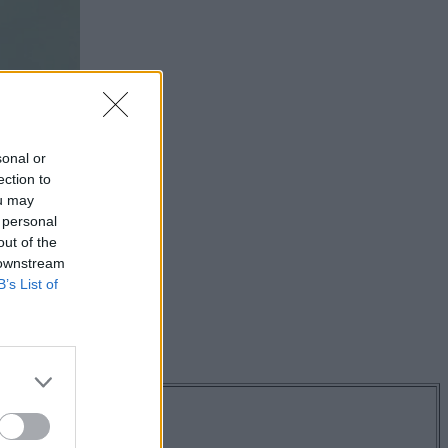
sonal or
ection to
ou may
 personal
out of the
 downstream
B’s List of
os hírekről!