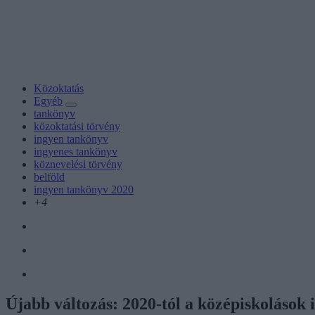
Közoktatás
Egyéb
tankönyv
közoktatási törvény
ingyen tankönyv
ingyenes tankönyv
köznevelési törvény
belföld
ingyen tankönyv 2020
+4
Újabb változás: 2020-tól a középiskolások 