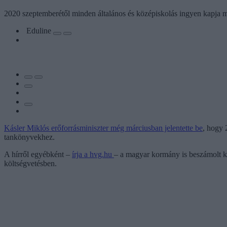
2020 szeptemberétől minden általános és középiskolás ingyen kapja ma
Eduline
Kásler Miklós erőforrásminiszter még márciusban jelentette be
, hogy 
tankönyvekhez.
A hírről egyébként –
írja a hvg.hu
– a magyar kormány is beszámolt köz
költségvetésben.