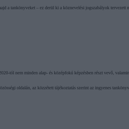
jd a tankönyveket – ez derül ki a köznevelési jogszabályok tervezett 
2020-tól nem minden alap- és középfokú képzésben részt vevő, valamint
össégi oldalán, az közzétett tájékoztatás szerint az ingyenes tankönyve