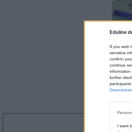
Eduline d
If you wish 
sensitive in
confirm you
continue se
information 
further disc
participants
Downstream 
Persona
Tetszett a 
I want t