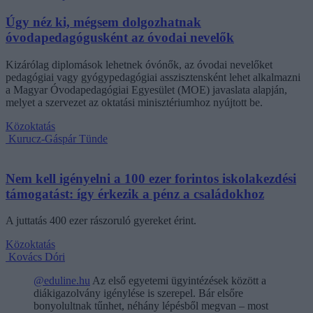
Úgy néz ki, mégsem dolgozhatnak
óvodapedagógusként az óvodai nevelők
Kizárólag diplomások lehetnek óvónők, az óvodai nevelőket
pedagógiai vagy gyógypedagógiai asszisztensként lehet alkalmazni
a Magyar Óvodapedagógiai Egyesület (MOE) javaslata alapján,
melyet a szervezet az oktatási minisztériumhoz nyújtott be.
Közoktatás
Kurucz-Gáspár Tünde
Nem kell igényelni a 100 ezer forintos iskolakezdési
támogatást: így érkezik a pénz a családokhoz
A juttatás 400 ezer rászoruló gyereket érint.
Közoktatás
Kovács Dóri
@eduline.hu
Az első egyetemi ügyintézések között a
diákigazolvány igénylése is szerepel. Bár elsőre
bonyolultnak tűnhet, néhány lépésből megvan – most