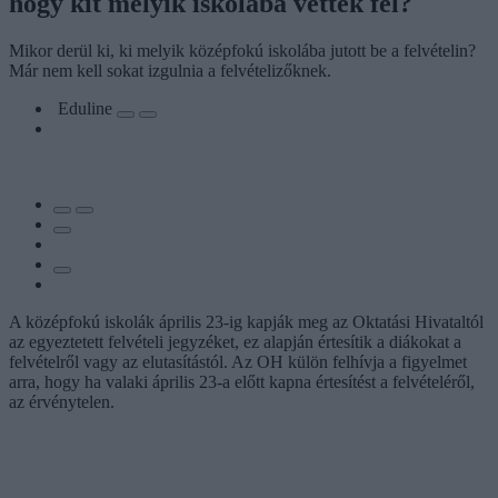
hogy kit melyik iskolába vettek fel?
Mikor derül ki, ki melyik középfokú iskolába jutott be a felvételin?
Már nem kell sokat izgulnia a felvételizőknek.
Eduline
A középfokú iskolák április 23-ig kapják meg az Oktatási Hivataltól
az egyeztetett felvételi jegyzéket, ez alapján értesítik a diákokat a
felvételről vagy az elutasítástól. Az OH külön felhívja a figyelmet
arra, hogy ha valaki április 23-a előtt kapna értesítést a felvételéről,
az érvénytelen.