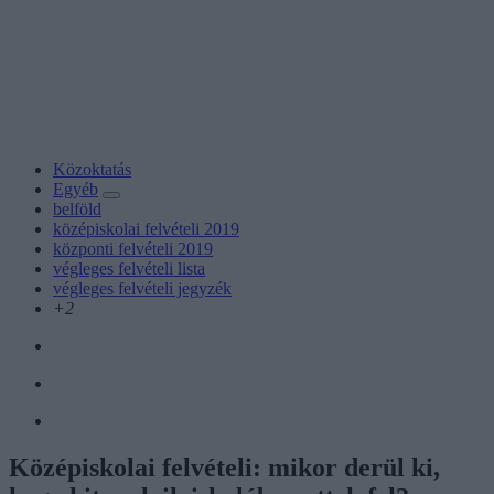
Közoktatás
Egyéb
belföld
középiskolai felvételi 2019
központi felvételi 2019
végleges felvételi lista
végleges felvételi jegyzék
+2
Középiskolai felvételi: mikor derül ki,