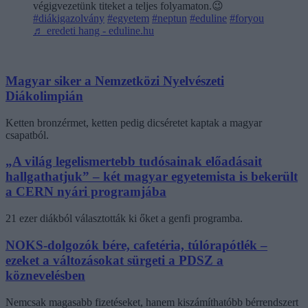
végigvezetünk titeket a teljes folyamaton.😉
#diákigazolvány
#egyetem
#neptun
#eduline
#foryou
♬ eredeti hang - eduline.hu
Magyar siker a Nemzetközi Nyelvészeti
Diákolimpián
Ketten bronzérmet, ketten pedig dicséretet kaptak a magyar
csapatból.
„A világ legelismertebb tudósainak előadásait
hallgathatjuk” – két magyar egyetemista is bekerült
a CERN nyári programjába
21 ezer diákból választották ki őket a genfi programba.
NOKS-dolgozók bére, cafetéria, túlórapótlék –
ezeket a változásokat sürgeti a PDSZ a
köznevelésben
Nemcsak magasabb fizetéseket, hanem kiszámíthatóbb bérrendszert