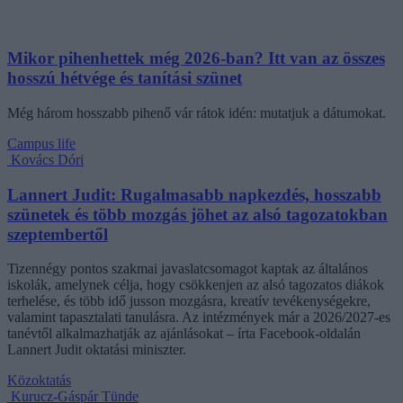
Mikor pihenhettek még 2026-ban? Itt van az összes
hosszú hétvége és tanítási szünet
Még három hosszabb pihenő vár rátok idén: mutatjuk a dátumokat.
Campus life
Kovács Dóri
Lannert Judit: Rugalmasabb napkezdés, hosszabb
szünetek és több mozgás jöhet az alsó tagozatokban
szeptembertől
Tizennégy pontos szakmai javaslatcsomagot kaptak az általános
iskolák, amelynek célja, hogy csökkenjen az alsó tagozatos diákok
terhelése, és több idő jusson mozgásra, kreatív tevékenységekre,
valamint tapasztalati tanulásra. Az intézmények már a 2026/2027-es
tanévtől alkalmazhatják az ajánlásokat – írta Facebook-oldalán
Lannert Judit oktatási miniszter.
Közoktatás
Kurucz-Gáspár Tünde