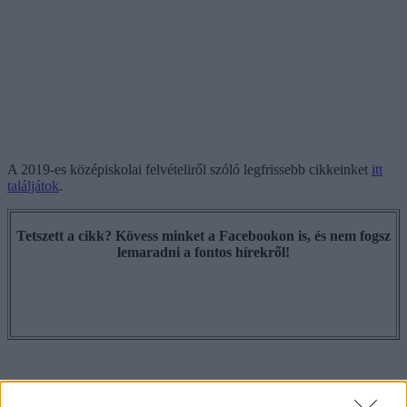
A 2019-es középiskolai felvételiről szóló legfrissebb cikkeinket
itt
találjátok
.
Tetszett a cikk? Kövess minket a Facebookon is, és nem fogsz
lemaradni a fontos hírekről!