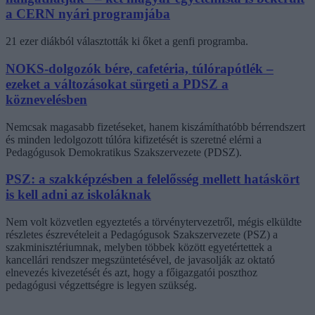
a CERN nyári programjába
21 ezer diákból választották ki őket a genfi programba.
NOKS-dolgozók bére, cafetéria, túlórapótlék –
ezeket a változásokat sürgeti a PDSZ a
köznevelésben
Nemcsak magasabb fizetéseket, hanem kiszámíthatóbb bérrendszert
és minden ledolgozott túlóra kifizetését is szeretné elérni a
Pedagógusok Demokratikus Szakszervezete (PDSZ).
PSZ: a szakképzésben a felelősség mellett hatáskört
is kell adni az iskoláknak
Nem volt közvetlen egyeztetés a törvénytervezetről, mégis elküldte
részletes észrevételeit a Pedagógusok Szakszervezete (PSZ) a
szakminisztériumnak, melyben többek között egyetértettek a
kancellári rendszer megszüntetésével, de javasolják az oktató
elnevezés kivezetését és azt, hogy a főigazgatói poszthoz
pedagógusi végzettségre is legyen szükség.