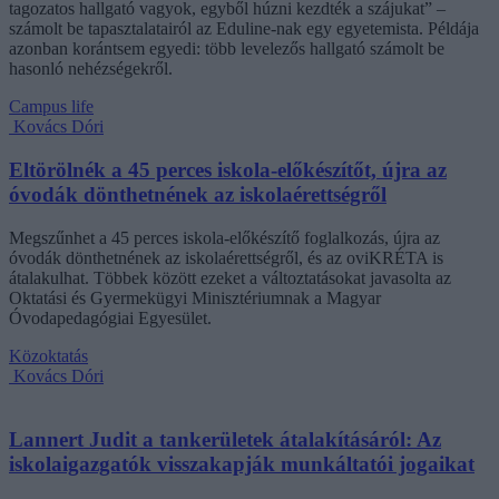
tagozatos hallgató vagyok, egyből húzni kezdték a szájukat” –
számolt be tapasztalatairól az Eduline-nak egy egyetemista. Példája
azonban korántsem egyedi: több levelezős hallgató számolt be
hasonló nehézségekről.
Campus life
Kovács Dóri
Eltörölnék a 45 perces iskola-előkészítőt, újra az
óvodák dönthetnének az iskolaérettségről
Megszűnhet a 45 perces iskola-előkészítő foglalkozás, újra az
óvodák dönthetnének az iskolaérettségről, és az oviKRÉTA is
átalakulhat. Többek között ezeket a változtatásokat javasolta az
Oktatási és Gyermekügyi Minisztériumnak a Magyar
Óvodapedagógiai Egyesület.
Közoktatás
Kovács Dóri
Lannert Judit a tankerületek átalakításáról: Az
iskolaigazgatók visszakapják munkáltatói jogaikat