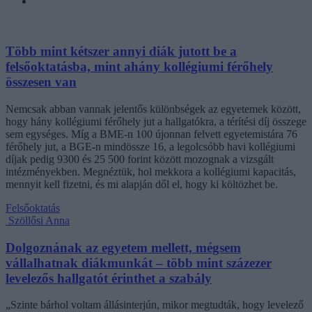
Több mint kétszer annyi diák jutott be a
felsőoktatásba, mint ahány kollégiumi férőhely
összesen van
Nemcsak abban vannak jelentős különbségek az egyetemek között,
hogy hány kollégiumi férőhely jut a hallgatókra, a térítési díj összege
sem egységes. Míg a BME-n 100 újonnan felvett egyetemistára 76
férőhely jut, a BGE-n mindössze 16, a legolcsóbb havi kollégiumi
díjak pedig 9300 és 25 500 forint között mozognak a vizsgált
intézményekben. Megnéztük, hol mekkora a kollégiumi kapacitás,
mennyit kell fizetni, és mi alapján dől el, hogy ki költözhet be.
Felsőoktatás
Szöllősi Anna
Dolgoznának az egyetem mellett, mégsem
vállalhatnak diákmunkát – több mint százezer
levelezős hallgatót érinthet a szabály
„Szinte bárhol voltam állásinterjún, mikor megtudták, hogy levelező