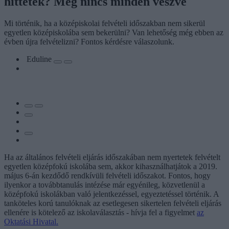
hittétek? Még nincs minden veszve
Mi történik, ha a középiskolai felvételi időszakban nem sikerül
egyetlen középiskolába sem bekerülni? Van lehetőség még ebben az
évben újra felvételizni? Fontos kérdésre válaszolunk.
Eduline
Ha az általános felvételi eljárás időszakában nem nyertetek felvételt
egyetlen középfokú iskolába sem, akkor kihasználhatjátok a 2019.
május 6-án kezdődő rendkívüli felvételi időszakot. Fontos, hogy
ilyenkor a továbbtanulás intézése már egyénileg, közvetlenül a
középfokú iskolákban való jelentkezéssel, egyeztetéssel történik. A
tanköteles korú tanulóknak az esetlegesen sikertelen felvételi eljárás
ellenére is kötelező az iskolaválasztás - hívja fel a figyelmet
az
Oktatási Hivatal.