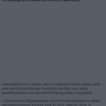
Amennyiben sem a rendes, sem a rendkívüli felvételi eljárás során
nem sikerül bekerülni egy középfokú iskolába sem, akkor
tanulmányaitokat a Köznevelési Hídprogramban folytatjátok.
A Köznevelési Hídprogramban résztvevő intézményeket az állami
intézményfenntartó központ jelöli ki 2019. március 28-ig. A