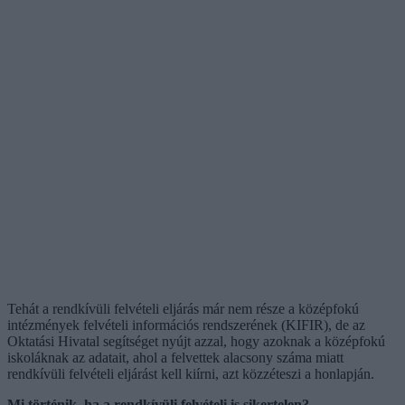
Tehát a rendkívüli felvételi eljárás már nem része a középfokú
intézmények felvételi információs rendszerének (KIFIR), de az
Oktatási Hivatal segítséget nyújt azzal, hogy azoknak a középfokú
iskoláknak az adatait, ahol a felvettek alacsony száma miatt
rendkívüli felvételi eljárást kell kiírni, azt közzéteszi a honlapján.
Mi történik, ha a rendkívüli felvételi is sikertelen?