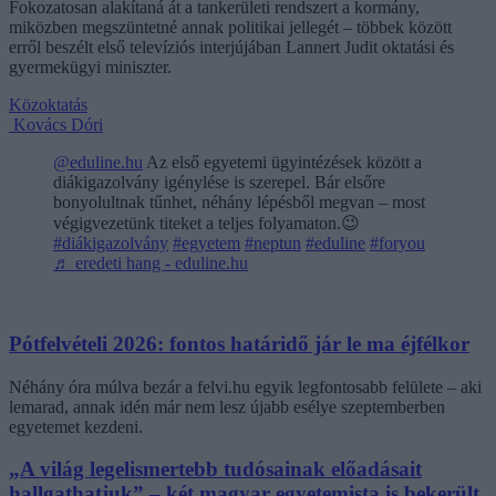
Fokozatosan alakítaná át a tankerületi rendszert a kormány,
miközben megszüntetné annak politikai jellegét – többek között
erről beszélt első televíziós interjújában Lannert Judit oktatási és
gyermekügyi miniszter.
Közoktatás
Kovács Dóri
@eduline.hu
Az első egyetemi ügyintézések között a
diákigazolvány igénylése is szerepel. Bár elsőre
bonyolultnak tűnhet, néhány lépésből megvan – most
végigvezetünk titeket a teljes folyamaton.😉
#diákigazolvány
#egyetem
#neptun
#eduline
#foryou
♬ eredeti hang - eduline.hu
Pótfelvételi 2026: fontos határidő jár le ma éjfélkor
Néhány óra múlva bezár a felvi.hu egyik legfontosabb felülete – aki
lemarad, annak idén már nem lesz újabb esélye szeptemberben
egyetemet kezdeni.
„A világ legelismertebb tudósainak előadásait
hallgathatjuk” – két magyar egyetemista is bekerült