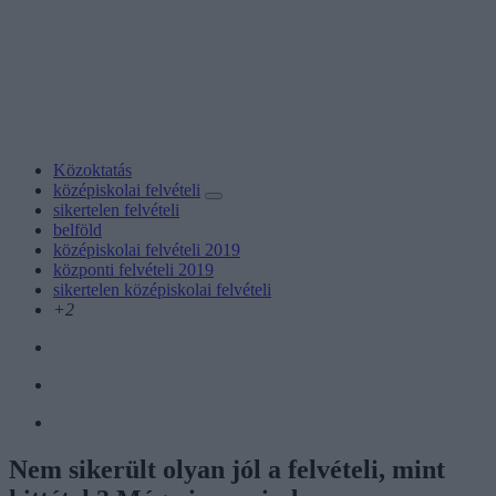
Közoktatás
középiskolai felvételi
sikertelen felvételi
belföld
középiskolai felvételi 2019
központi felvételi 2019
sikertelen középiskolai felvételi
+2
Nem sikerült olyan jól a felvételi, mint