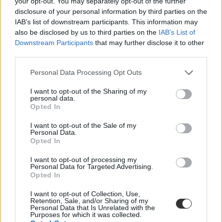
your opt-out. You may separately opt-out of the further
ösztöndíjak egyetemistáknak
disclosure of your personal information by third parties on the
belföld
IAB’s list of downstream participants. This information may
ápoló ösztöndíj
also be disclosed by us to third parties on the
IAB’s List of
ápoló szak
Downstream Participants
that may further disclose it to other
third parties.
Personal Data Processing Opt Outs
I want to opt-out of the Sharing of my
personal data.
Opted In
I want to opt-out of the Sale of my
Personal Data.
Opted In
I want to opt-out of processing my
Personal Data for Targeted Advertising.
Opted In
I want to opt-out of Collection, Use,
Retention, Sale, and/or Sharing of my
Personal Data that Is Unrelated with the
Purposes for which it was collected.