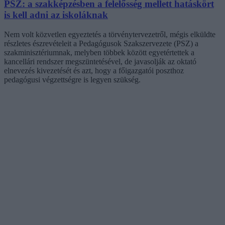
PSZ: a szakképzésben a felelősség mellett hatáskört
is kell adni az iskoláknak
Nem volt közvetlen egyeztetés a törvénytervezetről, mégis elküldte
részletes észrevételeit a Pedagógusok Szakszervezete (PSZ) a
szakminisztériumnak, melyben többek között egyetértettek a
kancellári rendszer megszüntetésével, de javasolják az oktató
elnevezés kivezetését és azt, hogy a főigazgatói poszthoz
pedagógusi végzettségre is legyen szükség.