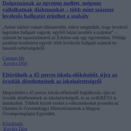
Dolgoznának az egyetem mellett, mégsem
vállalhatnak diákmunkát – több mint százezer
levelezős hallgatót érinthet a szabály
„Szinte bárhol voltam állásinterjún, mikor megtudták, hogy levelező
tagozatos hallgató vagyok, egyből húzni kezdték a szájukat” –
számolt be tapasztalatairól az Eduline-nak egy egyetemista. Példája
azonban korántsem egyedi: több levelezős hallgató számolt be
hasonló nehézségekről.
Campus life
Kovács Dóri
Eltörölnék a 45 perces iskola-előkészítőt, újra az
óvodák dönthetnének az iskolaérettségről
Megszűnhet a 45 perces iskola-előkészítő foglalkozás, újra az
óvodák dönthetnének az iskolaérettségről, és az oviKRÉTA is
átalakulhat. Többek között ezeket a változtatásokat javasolta az
Oktatási és Gyermekügyi Minisztériumnak a Magyar
Óvodapedagógiai Egyesület.
Közoktatás
Kovács Dóri