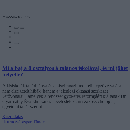
Hozzászólások
Mi a baj a 8 osztályos általános iskolával, és mi jöhet
helyette?
A kisiskolák tanárhiánya és a kisgimnáziumok elitképzővé válása
nem elszigetelt hibák, hanem a jelenlegi oktatási szerkezet
„erővonalai”, amelyek a rendszer gyökeres reformjáért kiáltanak Dr.
Gyarmathy Éva klinikai és neveléslélektani szakpszichológus,
egyetemi tanár szerint.
Közoktatás
Kurucz-Gáspár Tünde