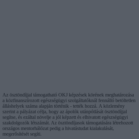
Az ösztöndíjjal támogatható OKJ képzések körének meghatározása
a közfinanszírozott egészségügyi szolgáltatóknál fennálló betöltetlen
álláshelyek száma alapján történik - tették hozzá. A közlemény
szerint a pályázat célja, hogy az ápolók utánpótlását ösztöndíjjal
segítse, és ezáltal növelje a jól képzett és elhivatott egészségügyi
szakdolgozók létszámát. Az ösztöndíjasok támogatására létrehozott
országos mentorhálózat pedig a hivatástudat kialakulását,
megerősítését segíti.