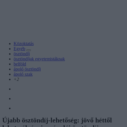
Közoktatás
Egyéb
ösztöndíj
ösztöndíjak egyetemistáknak
belföld
ápoló ösztöndíj
ápoló szak
+2
Újabb ösztöndíj-lehetőség: jövő héttől