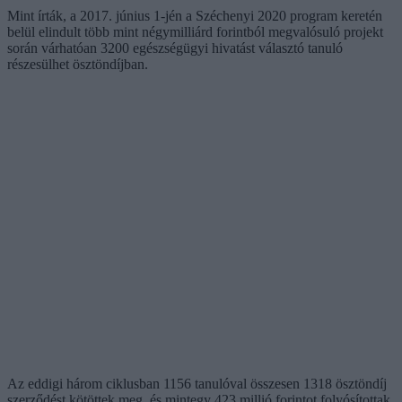
Mint írták, a 2017. június 1-jén a Széchenyi 2020 program keretén
belül elindult több mint négymilliárd forintból megvalósuló projekt
során várhatóan 3200 egészségügyi hivatást választó tanuló
részesülhet ösztöndíjban.
Az eddigi három ciklusban 1156 tanulóval összesen 1318 ösztöndíj
szerződést kötöttek meg, és mintegy 423 millió forintot folyósítottak,