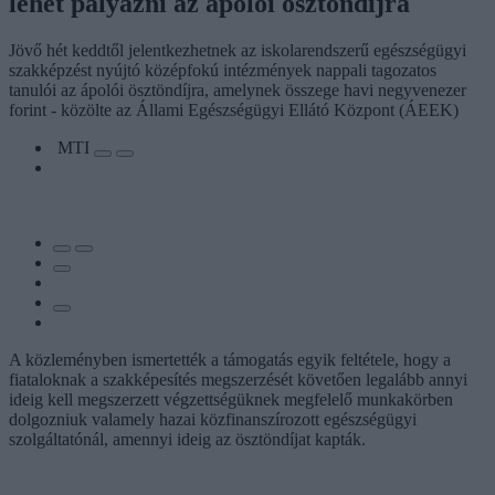
lehet pályázni az ápolói ösztöndíjra
Jövő hét keddtől jelentkezhetnek az iskolarendszerű egészségügyi
szakképzést nyújtó középfokú intézmények nappali tagozatos
tanulói az ápolói ösztöndíjra, amelynek összege havi negyvenezer
forint - közölte az Állami Egészségügyi Ellátó Központ (ÁEEK)
MTI
A közleményben ismertették a támogatás egyik feltétele, hogy a
fiataloknak a szakképesítés megszerzését követően legalább annyi
ideig kell megszerzett végzettségüknek megfelelő munkakörben
dolgozniuk valamely hazai közfinanszírozott egészségügyi
szolgáltatónál, amennyi ideig az ösztöndíjat kapták.