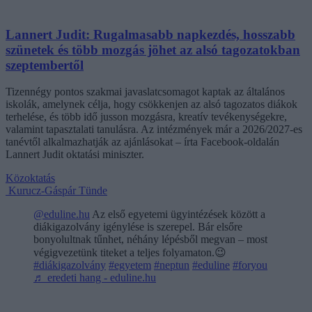
Lannert Judit: Rugalmasabb napkezdés, hosszabb
szünetek és több mozgás jöhet az alsó tagozatokban
szeptembertől
Tizennégy pontos szakmai javaslatcsomagot kaptak az általános
iskolák, amelynek célja, hogy csökkenjen az alsó tagozatos diákok
terhelése, és több idő jusson mozgásra, kreatív tevékenységekre,
valamint tapasztalati tanulásra. Az intézmények már a 2026/2027-es
tanévtől alkalmazhatják az ajánlásokat – írta Facebook-oldalán
Lannert Judit oktatási miniszter.
Közoktatás
Kurucz-Gáspár Tünde
@eduline.hu
Az első egyetemi ügyintézések között a
diákigazolvány igénylése is szerepel. Bár elsőre
bonyolultnak tűnhet, néhány lépésből megvan – most
végigvezetünk titeket a teljes folyamaton.😉
#diákigazolvány
#egyetem
#neptun
#eduline
#foryou
♬ eredeti hang - eduline.hu