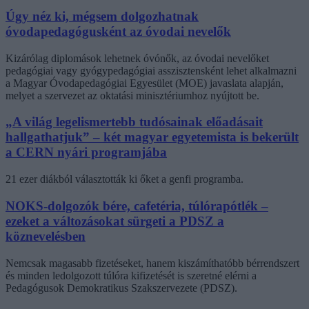
Úgy néz ki, mégsem dolgozhatnak
óvodapedagógusként az óvodai nevelők
Kizárólag diplomások lehetnek óvónők, az óvodai nevelőket
pedagógiai vagy gyógypedagógiai asszisztensként lehet alkalmazni
a Magyar Óvodapedagógiai Egyesület (MOE) javaslata alapján,
melyet a szervezet az oktatási minisztériumhoz nyújtott be.
„A világ legelismertebb tudósainak előadásait
hallgathatjuk” – két magyar egyetemista is bekerült
a CERN nyári programjába
21 ezer diákból választották ki őket a genfi programba.
NOKS-dolgozók bére, cafetéria, túlórapótlék –
ezeket a változásokat sürgeti a PDSZ a
köznevelésben
Nemcsak magasabb fizetéseket, hanem kiszámíthatóbb bérrendszert
és minden ledolgozott túlóra kifizetését is szeretné elérni a
Pedagógusok Demokratikus Szakszervezete (PDSZ).