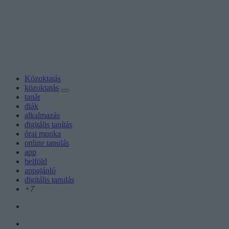
Közoktatás
közoktatás
tanár
diák
alkalmazás
digitális tanítás
órai munka
online tanulás
app
belföld
appajánló
digitális tanulás
+7