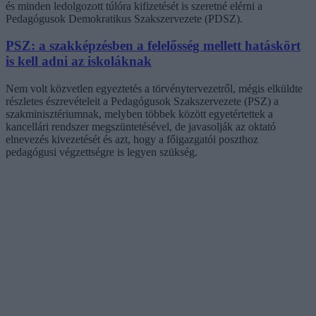
és minden ledolgozott túlóra kifizetését is szeretné elérni a
Pedagógusok Demokratikus Szakszervezete (PDSZ).
PSZ: a szakképzésben a felelősség mellett hatáskört
is kell adni az iskoláknak
Nem volt közvetlen egyeztetés a törvénytervezetről, mégis elküldte
részletes észrevételeit a Pedagógusok Szakszervezete (PSZ) a
szakminisztériumnak, melyben többek között egyetértettek a
kancellári rendszer megszüntetésével, de javasolják az oktató
elnevezés kivezetését és azt, hogy a főigazgatói poszthoz
pedagógusi végzettségre is legyen szükség.