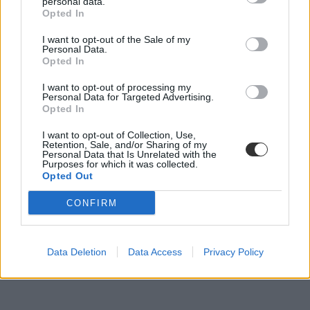
personal data.
digitális tanítás
Opted In
órai munka
online tanulás
I want to opt-out of the Sale of my
app
Personal Data.
belföld
Opted In
appajánló
digitális tanulás
I want to opt-out of processing my
Personal Data for Targeted Advertising.
Opted In
I want to opt-out of Collection, Use,
Retention, Sale, and/or Sharing of my
Personal Data that Is Unrelated with the
Purposes for which it was collected.
Opted Out
CONFIRM
Data Deletion
Data Access
Privacy Policy