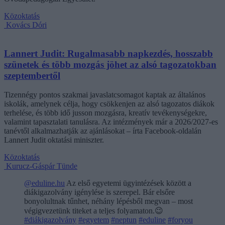
Közoktatás
Kovács Dóri
Lannert Judit: Rugalmasabb napkezdés, hosszabb
szünetek és több mozgás jöhet az alsó tagozatokban
szeptembertől
Tizennégy pontos szakmai javaslatcsomagot kaptak az általános
iskolák, amelynek célja, hogy csökkenjen az alsó tagozatos diákok
terhelése, és több idő jusson mozgásra, kreatív tevékenységekre,
valamint tapasztalati tanulásra. Az intézmények már a 2026/2027-es
tanévtől alkalmazhatják az ajánlásokat – írta Facebook-oldalán
Lannert Judit oktatási miniszter.
Közoktatás
Kurucz-Gáspár Tünde
@eduline.hu
Az első egyetemi ügyintézések között a
diákigazolvány igénylése is szerepel. Bár elsőre
bonyolultnak tűnhet, néhány lépésből megvan – most
végigvezetünk titeket a teljes folyamaton.😉
#diákigazolvány
#egyetem
#neptun
#eduline
#foryou