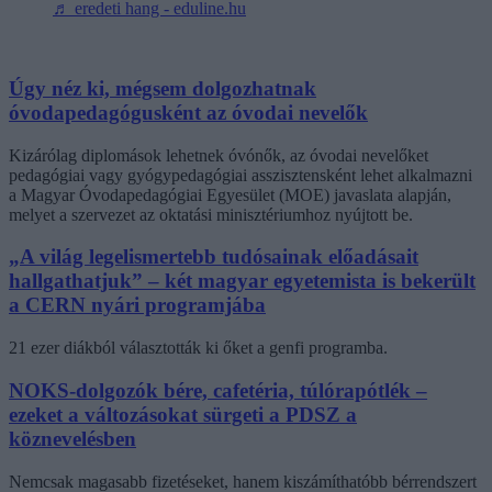
♬ eredeti hang - eduline.hu
Úgy néz ki, mégsem dolgozhatnak
óvodapedagógusként az óvodai nevelők
Kizárólag diplomások lehetnek óvónők, az óvodai nevelőket
pedagógiai vagy gyógypedagógiai asszisztensként lehet alkalmazni
a Magyar Óvodapedagógiai Egyesület (MOE) javaslata alapján,
melyet a szervezet az oktatási minisztériumhoz nyújtott be.
„A világ legelismertebb tudósainak előadásait
hallgathatjuk” – két magyar egyetemista is bekerült
a CERN nyári programjába
21 ezer diákból választották ki őket a genfi programba.
NOKS-dolgozók bére, cafetéria, túlórapótlék –
ezeket a változásokat sürgeti a PDSZ a
köznevelésben
Nemcsak magasabb fizetéseket, hanem kiszámíthatóbb bérrendszert