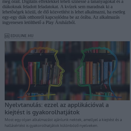
meg óráit. Digitális effektekkel teheti színessé a tananyagokat és a
diákoknak feladott feladatokat. A kvízek sem maradnak ki a
lehetőségek közül, de élő közvetítést is lehet alkalmazni, ha esetleg
egy-egy diák otthonról kapcsolódna be az órába. Az alkalmazás
ingyenesen letölthető a Play Áruházból.