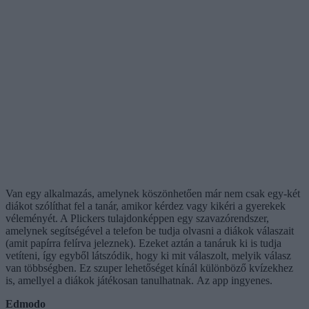
Van egy alkalmazás, amelynek köszönhetően már nem csak egy-két
diákot szólíthat fel a tanár, amikor kérdez vagy kikéri a gyerekek
véleményét. A Plickers tulajdonképpen egy szavazórendszer,
amelynek segítségével a telefon be tudja olvasni a diákok válaszait
(amit papírra felírva jeleznek). Ezeket aztán a tanáruk ki is tudja
vetíteni, így egyből látszódik, hogy ki mit válaszolt, melyik válasz
van többségben. Ez szuper lehetőséget kínál különböző kvízekhez
is, amellyel a diákok játékosan tanulhatnak. Az app ingyenes.
Edmodo