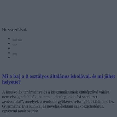
Hozzászólások
Mi a baj a 8 osztályos általános iskolával, és mi jöhet
helyette?
A kisiskolák tanárhiánya és a kisgimnáziumok elitképzővé válása
nem elszigetelt hibák, hanem a jelenlegi oktatási szerkezet
„erővonalai”, amelyek a rendszer gyökeres reformjáért kiáltanak Dr.
Gyarmathy Éva klinikai és neveléslélektani szakpszichológus,
egyetemi tanár szerint.