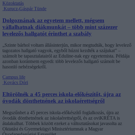
Közoktatás
Kurucz-Gáspár Tünde
Dolgoznának az egyetem mellett, mégsem
vállalhatnak diákmunkát – több mint százezer
levelezős hallgatót érinthet a szabály
„Szinte bárhol voltam állásinterjún, mikor megtudták, hogy levelező
tagozatos hallgató vagyok, egyből húzni kezdték a szájukat” –
számolt be tapasztalatairól az Eduline-nak egy egyetemista. Példája
azonban korántsem egyedi: több levelezős hallgató számolt be
hasonló nehézségekről.
Campus life
Kovács Dóri
Eltörölnék a 45 perces iskola-előkészítőt, újra az
óvodák dönthetnének az iskolaérettségről
Megszűnhet a 45 perces iskola-előkészítő foglalkozás, újra az
óvodák dönthetnének az iskolaérettségről, és az oviKRÉTA is
átalakulhat. Többek között ezeket a változtatásokat javasolta az
Oktatási és Gyermekügyi Minisztériumnak a Magyar
Óvodapedagógiai Egyesület.