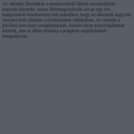
Az oktatási államtitkár a megnövekedő állami szerepvállalás
kapcsán kiemelte: sokan félremagyarázzák azt az egy éve
hangoztatott összkormányzati szándékot, hogy az államnak nagyobb
szerepet kell vállalnia a közfeladatok ellátásában. Az oktatást a
jövőben nem piaci szolgáltatásnak, hanem olyan közszolgálatnak
tekintik, ami az állam feladata a polgárok megbízásából -
hangsúlyozta.