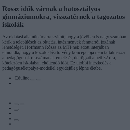
Rossz idők várnak a hatosztályos
gimnáziumokra, visszatérnek a tagozatos
iskolák
Az oktatási államtitkár arra számít, hogy a jövőben is nagy számban
kérik a települések az oktatási intézmények fenntartói jogának
lehetőségét. Hoffmann Rózsa az MTI-nek adott interjúban
elmondta, hogy a közoktatási törvény koncepciója nem tartalmazza
a pedagógusok óraszámának emelését, de rögzíti a heti 32 óra,
kötelezően iskolában eltöltendő időt. Ez utóbbi intézkedés a
pedagóguséletpálya-modellel egyidejűleg lépne életbe.
Eduline