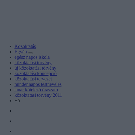
Közoktatás
Egyéb
egész napos iskola
közoktatási törvény
új közoktatási törvény
közoktatási koncepció
közoktatási tervezet
mindennapos testnevelés
tanár kötelező óraszám
közoktatási törvény 2011
+5