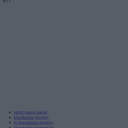
MTI
egész napos iskola
közoktatási törvény
új közoktatási törvény
közoktatási koncepció