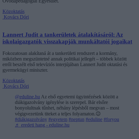
Óvodapedagógiai Egyesület.
Közoktatás
Kovács Dóri
Lannert Judit a tankerületek átalakításáról: Az
iskolaigazgatók visszakapják munkáltatói jogaikat
Fokozatosan alakítaná át a tankerületi rendszert a kormány,
miközben megszüntetné annak politikai jellegét – többek között
erről beszélt első televíziós interjújában Lannert Judit oktatási és
gyermekügyi miniszter.
Közoktatás
Kovács Dóri
@eduline.hu
Az első egyetemi ügyintézések között a
diákigazolvány igénylése is szerepel. Bár elsőre
bonyolultnak tűnhet, néhány lépésből megvan – most
végigvezetünk titeket a teljes folyamaton.😉
#diákigazolvány
#egyetem
#neptun
#eduline
#foryou
♬ eredeti hang - eduline.hu