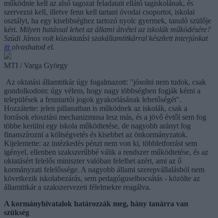
működnie kell az alsó tagozat feladatait ellátó tagiskolának, és
szervezni kell, illetve fenn kell tartani óvodai csoportot, iskolai
osztályt, ha egy kisebbséghez tartozó nyolc gyermek, tanuló szülője
kéri.
Milyen hatással lehet az állami átvétel az iskolák működésére?
Szüdi János volt közoktatási szakállamtitkárral készített interjúnkat
itt
olvashatod el.
MTI / Varga György
Az oktatási államtitkár úgy fogalmazott: "jósolni nem tudok, csak
gondolkodom: úgy vélem, hogy nagy többségben fogják kérni a
települések a fenntartói jogok gyakorlásának lehetőségét".
Hozzátette: jelen pillanatban is működnek az iskolák, csak a
források elosztási mechanizmusa lesz más, és a jövő évtől sem fog
többe kerülni egy iskola működtetése, de nagyobb arányt fog
finanszírozni a költségvetés és kisebbet az önkormányzatok.
Kijelentette: az intézkedés pénzt nem von ki, többletforrást sem
igényel, ellenben szakszerűbbé válik a rendszer működtetése, és az
oktatásért felelős miniszter valóban felelhet azért, ami az ő
kormányzati felelőssége. A nagyobb állami szerepvállalásból nem
következik iskolabezárás, sem pedagóguselbocsátás - közölte az
államtitkár a szakszervezeti félelmekre reagálva.
A kormányhivatalok határozzák meg, hány tanárra van
szükség