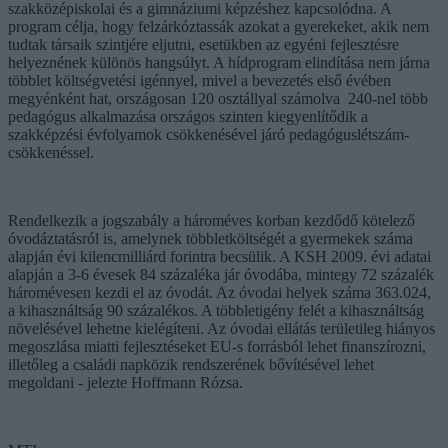
szakközépiskolai és a gimnáziumi képzéshez kapcsolódna. A
program célja, hogy felzárkóztassák azokat a gyerekeket, akik nem
tudtak társaik szintjére eljutni, esetükben az egyéni fejlesztésre
helyeznének különös hangsúlyt. A hídprogram elindítása nem járna
többlet költségvetési igénnyel, mivel a bevezetés első évében
megyénként hat, országosan 120 osztállyal számolva 240-nel több
pedagógus alkalmazása országos szinten kiegyenlítődik a
szakképzési évfolyamok csökkenésével járó pedagóguslétszám-
csökkenéssel.
Rendelkezik a jogszabály a hároméves korban kezdődő kötelező
óvodáztatásról is, amelynek többletköltségét a gyermekek száma
alapján évi kilencmilliárd forintra becsülik. A KSH 2009. évi adatai
alapján a 3-6 évesek 84 százaléka jár óvodába, mintegy 72 százalék
háromévesen kezdi el az óvodát. Az óvodai helyek száma 363.024,
a kihasználtság 90 százalékos. A többletigény felét a kihasználtság
növelésével lehetne kielégíteni. Az óvodai ellátás területileg hiányos
megoszlása miatti fejlesztéseket EU-s forrásból lehet finanszírozni,
illetőleg a családi napközik rendszerének bővítésével lehet
megoldani - jelezte Hoffmann Rózsa.