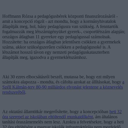
Hoffmann Rózsa a pedagógusbérek központi finanszírozásáról -
amit a koncepció rögzít - azt mondta, hogy a kormányhivatalok
állapítják meg, hol, hány pedagógusra van szükség. A fenntartók
fogalmazzák meg létszámigényüket gyerek-, csoportlétszám alapján;
országos átlagban 11 gyerekre egy pedagógussal számolnak.
Hozzátette: ha országos átlagban jelentősen csökken a gyermekek
száma, akkor szükségszerűen csökken a pedagógusoké is. A
létszámot hosszú távon egy nemzeti pedagóguskataszterben
állapítják meg, igazodva a gyermeklétszámhoz.
Aki 30 ezres elbocsátásról beszél, mutassa be, hogy ezt milyen
számokra alapozza - mondta, és cáfolta azokat az állításokat, hogy
a
Széll Kálmán-terv 80-90 milliárdos elvonást jelentene a köznevelés
rendszeréből
.
Az oktatási államtitkár megerősítette, hogy a koncepcióban
heti 32
óra szerepel az iskolában eltöltendő munkaidőként
, ám általános
tanítási óraszámemelés nem lesz. Azokra a felvetésekre, hogy a heti
32 óra eltöltésére a magyar iskolák infrastruktúrája nem megfelelő,