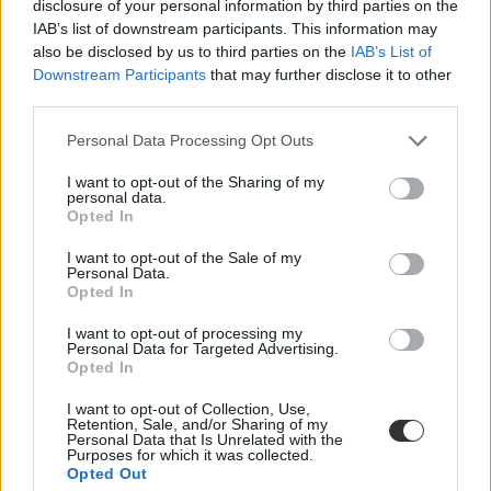
disclosure of your personal information by third parties on the
IAB’s list of downstream participants. This information may
also be disclosed by us to third parties on the
IAB’s List of
Hoffmann Rózsa tájékoztatása szerint a törvény szigorú szakmai
Downstream Participants
that may further disclose it to other
követelményeket támaszt a hat és nyolc évfolyamos
third parties.
gimnáziumokkal szemben, a cél ugyanis az, hogy ezek az
intézmények a tehetséggondozásra szenteljenek kitüntetett figyelmet.
Personal Data Processing Opt Outs
I want to opt-out of the Sharing of my
A hat és nyolc évfolyamos gimnáziumban a kötelező tanítási órák
personal data.
száma évfolyamonként átlagosan kettővel lenne több, mint más
Opted In
iskolák azonos évfolyamán, és az általánosan kötelező két idegen
nyelv mellett az utolsó két évben egy harmadik tanulásának
I want to opt-out of the Sale of my
megkezdését is előírják. A nyolc évfolyamos gimnáziumban meg
Personal Data.
Opted In
kell teremteni a feltételeket a negyedik idegen nyelv fakultatív
tanulásához, vagy valamely más tantárgy elmélyült tanulásához -
mondta.
Beszigorít a főváros is: befellegzett a hat- és nyolcosztályos
I want to opt-out of processing my
Personal Data for Targeted Advertising.
gimnáziumoknak? Összefoglalónkat
itt
olvashatod el.
Opted In
I want to opt-out of Collection, Use,
Retention, Sale, and/or Sharing of my
Ismertetése szerint hat évfolyamos gimnáziumban legalább két, a
Personal Data that Is Unrelated with the
nyolc évfolyamosban legalább három tantárgyi vagy műveltségi
Purposes for which it was collected.
területen készítenék fel folyamatosan a versenyekre a tanulókat, és a
Opted Out
9-12. évfolyamos tanulók legalább 20 százalékának indulnia kellene