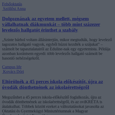
Felsőoktatás
Szöllősi Anna
Dolgoznának az egyetem mellett, mégsem
vállalhatnak diákmunkát – több mint százezer
levelezős hallgatót érinthet a szabály
„Szinte bárhol voltam állásinterjún, mikor megtudták, hogy levelező
tagozatos hallgató vagyok, egyből húzni kezdték a szájukat” –
számolt be tapasztalatairól az Eduline-nak egy egyetemista. Példája
azonban korántsem egyedi: több levelezős hallgató számolt be
hasonló nehézségekről.
Campus life
Kovács Dóri
Eltörölnék a 45 perces iskola-előkészítőt, újra az
óvodák dönthetnének az iskolaérettségről
Megszűnhet a 45 perces iskola-előkészítő foglalkozás, újra az
óvodák dönthetnének az iskolaérettségről, és az oviKRÉTA is
átalakulhat. Többek között ezeket a változtatásokat javasolta az
Oktatási és Gyermekügyi Minisztériumnak a Magyar