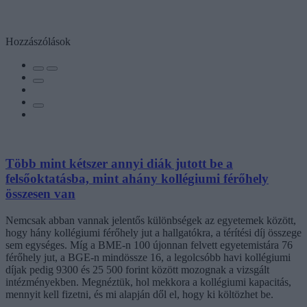
Hozzászólások
Több mint kétszer annyi diák jutott be a
felsőoktatásba, mint ahány kollégiumi férőhely
összesen van
Nemcsak abban vannak jelentős különbségek az egyetemek között,
hogy hány kollégiumi férőhely jut a hallgatókra, a térítési díj összege
sem egységes. Míg a BME-n 100 újonnan felvett egyetemistára 76
férőhely jut, a BGE-n mindössze 16, a legolcsóbb havi kollégiumi
díjak pedig 9300 és 25 500 forint között mozognak a vizsgált
intézményekben. Megnéztük, hol mekkora a kollégiumi kapacitás,
mennyit kell fizetni, és mi alapján dől el, hogy ki költözhet be.