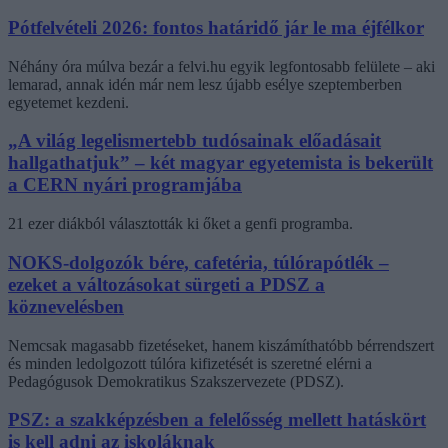
Pótfelvételi 2026: fontos határidő jár le ma éjfélkor
Néhány óra múlva bezár a felvi.hu egyik legfontosabb felülete – aki
lemarad, annak idén már nem lesz újabb esélye szeptemberben
egyetemet kezdeni.
„A világ legelismertebb tudósainak előadásait
hallgathatjuk” – két magyar egyetemista is bekerült
a CERN nyári programjába
21 ezer diákból választották ki őket a genfi programba.
NOKS-dolgozók bére, cafetéria, túlórapótlék –
ezeket a változásokat sürgeti a PDSZ a
köznevelésben
Nemcsak magasabb fizetéseket, hanem kiszámíthatóbb bérrendszert
és minden ledolgozott túlóra kifizetését is szeretné elérni a
Pedagógusok Demokratikus Szakszervezete (PDSZ).
PSZ: a szakképzésben a felelősség mellett hatáskört
is kell adni az iskoláknak