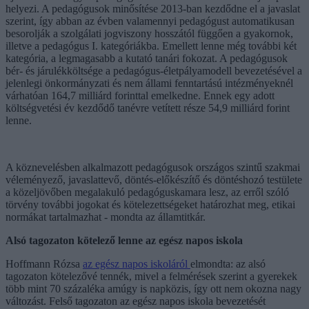
helyezi. A pedagógusok minősítése 2013-ban kezdődne el a javaslat
szerint, így abban az évben valamennyi pedagógust automatikusan
besorolják a szolgálati jogviszony hosszától függően a gyakornok,
illetve a pedagógus I. kategóriákba. Emellett lenne még további két
kategória, a legmagasabb a kutató tanári fokozat. A pedagógusok
bér- és járulékköltsége a pedagógus-életpályamodell bevezetésével a
jelenlegi önkormányzati és nem állami fenntartású intézményeknél
várhatóan 164,7 milliárd forinttal emelkedne. Ennek egy adott
költségvetési év kezdődő tanévre vetített része 54,9 milliárd forint
lenne.
A köznevelésben alkalmazott pedagógusok országos szintű szakmai
véleményező, javaslattevő, döntés-előkészítő és döntéshozó testülete
a közeljövőben megalakuló pedagóguskamara lesz, az erről szóló
törvény további jogokat és kötelezettségeket határozhat meg, etikai
normákat tartalmazhat - mondta az államtitkár.
Alsó tagozaton kötelező lenne az egész napos iskola
Hoffmann Rózsa
az egész napos iskoláról
elmondta: az alsó
tagozaton kötelezővé tennék, mivel a felmérések szerint a gyerekek
több mint 70 százaléka amúgy is napközis, így ott nem okozna nagy
változást. Felső tagozaton az egész napos iskola bevezetését