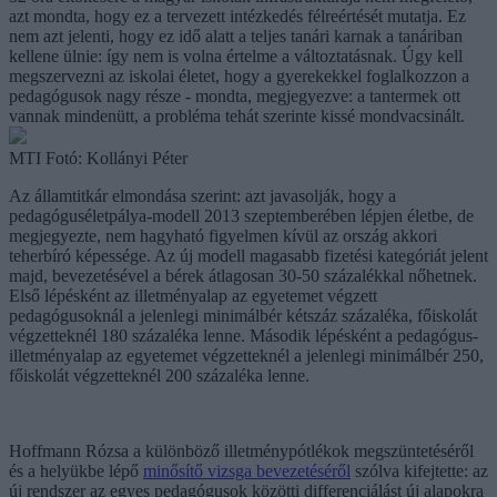
azt mondta, hogy ez a tervezett intézkedés félreértését mutatja. Ez
nem azt jelenti, hogy ez idő alatt a teljes tanári karnak a tanáriban
kellene ülnie: így nem is volna értelme a változtatásnak. Úgy kell
megszervezni az iskolai életet, hogy a gyerekekkel foglalkozzon a
pedagógusok nagy része - mondta, megjegyezve: a tantermek ott
vannak mindenütt, a probléma tehát szerinte kissé mondvacsinált.
MTI Fotó: Kollányi Péter
Az államtitkár elmondása szerint: azt javasolják, hogy a
pedagóguséletpálya-modell 2013 szeptemberében lépjen életbe, de
megjegyezte, nem hagyható figyelmen kívül az ország akkori
teherbíró képessége. Az új modell magasabb fizetési kategóriát jelent
majd, bevezetésével a bérek átlagosan 30-50 százalékkal nőhetnek.
Első lépésként az illetményalap az egyetemet végzett
pedagógusoknál a jelenlegi minimálbér kétszáz százaléka, főiskolát
végzetteknél 180 százaléka lenne. Második lépésként a pedagógus-
illetményalap az egyetemet végzetteknél a jelenlegi minimálbér 250,
főiskolát végzetteknél 200 százaléka lenne.
Hoffmann Rózsa a különböző illetménypótlékok megszüntetéséről
és a helyükbe lépő
minősítő vizsga bevezetéséről
szólva kifejtette: az
új rendszer az egyes pedagógusok közötti differenciálást új alapokra