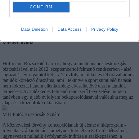
évente valamilyen országos tanulmányi versenyen. Azok az
CONFIRM
intézmények, amelyek nem tudnak a kritériumoknak megfelelni,
általános iskolává vagy négyosztályos gimnáziummá válnának, ezt
már a következő tanévben ellenőrizné a kormányhivatal, és a
visszaminősítés a rákövetkező tanévtől fokozatosan történne.
Data Deletion
Data Access
Privacy Policy
Mindennapos tornaóra, nulladik évfolyam és 3 éves kortól
kötelező óvoda
Hoffmann Rózsa kitért arra is, hogy a mindennapos testmozgás
biztosításával már 2012. szeptembertől felmenő rendszerben - alsó
tagozat 1. évfolyamtól két, az 5. évfolyamtól két és fél órával nőne a
tanulók kötelező óraszáma, ami - tekintve a sport stimuláló hatását -
nem fokozza, hanem ellenkezőleg: elviselhetővé teszi a tanulók
terhelését. Az intézkedés felmenő rendszerű bevezetése minden
tanévben egy újabb évfolyam bekapcsolódásával valósulna meg az
alap- és a középfokú oktatásban.
MTI Fotó: Koszticsák Szilárd
A köznevelési törvény koncepciójának új eleme a hídprogram -
folytatta az államtitkár -, amelynek keretében 8-15 fős létszámú,
úgynevezett nulladik évfolyamok indítása a szakképzéshez, a