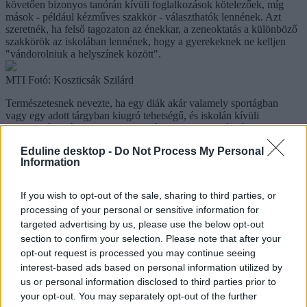
követően bizonyos tanórán kívüli foglalkozások kötelezőek, míg
mások - például kézműves szakkör - választhatók lennének. Azt
szeretnék, ha felső tagozaton az énekkar, a zeneoktatás a különböző
szakkörök az iskolában lennének, hogy a gyerekeknek ne kelljen
"vándorolniuk a helyszínek között".
MTI Fotó: Koszticsák Szilárd
Természetesnek nevezte, ha egy diák akár valamely sportágban
vagy egy adott tárgyban kiugró tehetségű, és iskolán kívüli
foglalkozásra jár, akkor az igazgató felmentheti a délutáni
foglalkozások alól. Az intézkedés bevezetése fokozatosan történne,
Eduline desktop -
Do Not Process My Personal
alsó tagozaton már a jövő tanévtől életbe léphet az új rendszer, de a
Information
felsőben is "minél előbb" szeretnék megvalósítani az egész napos
iskolát.
If you wish to opt-out of the sale, sharing to third parties, or
Újra lesznek tagozatos iskolák, beszigorítanak a hatosztályos
processing of your personal or sensitive information for
gimnáziumoknak
targeted advertising by us, please use the below opt-out
Az oktatási államtitkár szerint az új nemzeti alaptanterv még az idén
section to confirm your selection. Please note that after your
elkészülhet. Iskolatípusonként két kerettantervet adnának ki hozzá,
opt-out request is processed you may continue seeing
az iskolák az időkeret 10-12 százalékával szabadon
interest-based ads based on personal information utilized by
gazdálkodhatnának. A középiskolákban azt tervezik, hogy
us or personal information disclosed to third parties prior to
visszahozzák a reál-, a humán-, a művészeti és nyelvi tagozatokat,
your opt-out. You may separately opt-out of the further
ezekhez más-más kerettantervek kapcsolódnak majd.