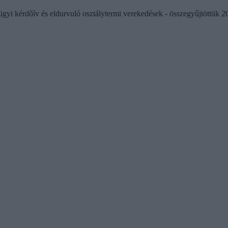
égügyi kérdőív és eldurvuló osztálytermi verekedések - összegyűjtöttük 