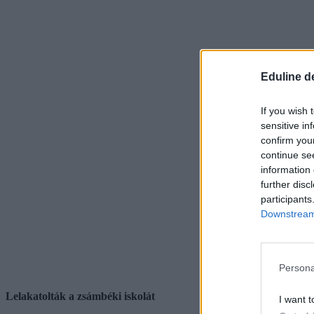
Eduline d
If you wish 
sensitive in
confirm you
continue se
information 
further disc
participants
Downstream 
Persona
Lelakatolták a zsámbéki iskolát
I want t