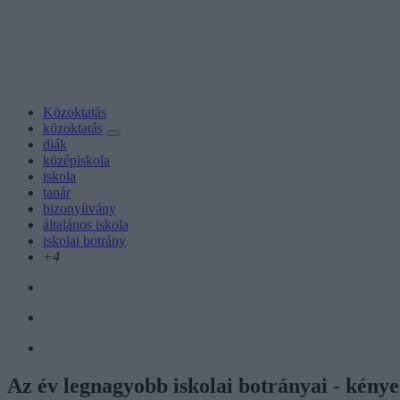
Közoktatás
közoktatás
diák
középiskola
iskola
tanár
bizonyítvány
általános iskola
iskolai botrány
+4
Az év legnagyobb iskolai botrányai - kénye