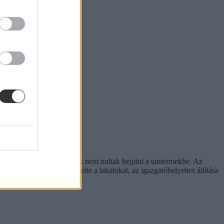
sem a tanárok, sem a diákok nem tudtak bejutni a tantermekbe. Az
 a premontrei rend leverette a lakatokat, az igazgatóhelyettes állítása
zsgáról sem maradt le.