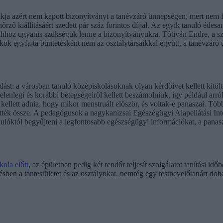
 azért nem kapott bizonyítványt a tanévzáró ünnepségen, mert nem fize
enőrző kiállításáért szedett pár száz forintos díjjal. Az egyik tanuló éde
, ahhoz ugyanis szükségük lenne a bizonyítványukra. Tótiván Endre, a sz
iákok egyfajta büntetésként nem az osztálytársaikkal együtt, a tanévzár
st: a városban tanuló középiskolásoknak olyan kérdőívet kellett kitölt
jelenlegi és korábbi betegségeiről kellett beszámolniuk, így például ar
 kellett adnia, hogy mikor menstruált először, és voltak-e panaszai. Tö
ték össze. A pedagógusok a nagykanizsai Egészégügyi Alapellátási Int
nulóktól begyűjteni a legfontosabb egészségügyi információkat, a panas
ola előtt
, az épületben pedig két rendőr teljesít szolgálatot tanítási 
ésben a tantestületet és az osztályokat, nemrég egy testnevelőtanárt dob