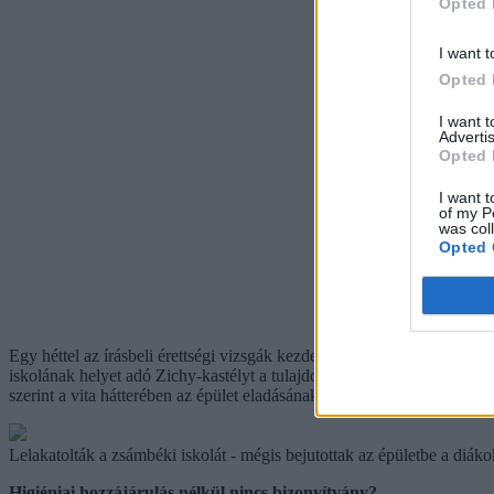
Opted 
I want t
Opted 
I want 
Advertis
Opted 
I want t
of my P
was col
Opted 
Egy héttel az írásbeli érettségi vizsgák kezdete után
lelakatolták a zs
iskolának helyet adó Zichy-kastélyt a tulajdonos keresztes nővérek szer
szerint a vita hátterében az épület eladásának terve áll. Kedden már r
Lelakatolták a zsámbéki iskolát - mégis bejutottak az épületbe a diáko
Higiéniai hozzájárulás nélkül nincs bizonyítvány?