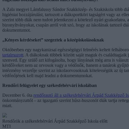
A Zala megyei Lámfalussy Sándor Szakközép- és Szakiskola több diákja
higiéniai hozzájárulást, tartozott a diáksportköri tagságért vagy az ell
szerint több diák nem tudott jelentkezni a kötelező nyári gyakorlatra
bizonyítványokat, csupán arról volt szó, hogy az iskolának tartozó d
dokumentumot.
„Kényes kérdéseket” szegeztek a középiskolásoknak
Októberben egy nagykanizsai egészségügyi felmérés keltett felháborodá
tartalmazott
. A diákoknak többek között saját maguk és családtagjaik 
szenved. Egy szülő azt kifogásolta, hogy lányának még arra is választ
kérdőíveket nem az orvosok vagy a védőnők, hanem a tanárok gyűjtöt
intézmény vezetője szerint az iskolaorvosoknak kötelességük az új ta
védőnőjének kell majd leadni a dokumentumokat.
Rendőri felügyelet egy székesfehérvári iskolában
December 6. óta
rendőrautó áll a székesfehérvári Árpád Szakképző Isk
önkormányzattól – az igazgató szerint húsz-huszonöt diák tartja retteg
miatt.
Rendőrök a székesfehérvári Árpád Szakképző Iskola előtt
MTI