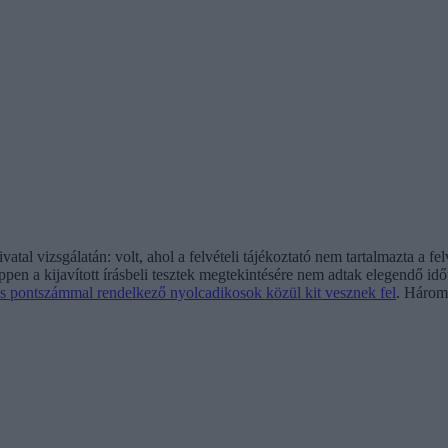
al vizsgálatán: volt, ahol a felvételi tájékoztató nem tartalmazta a fel
éppen a kijavított írásbeli tesztek megtekintésére nem adtak elegendő 
os pontszámmal rendelkező nyolcadikosok közül kit vesznek fel
. Három