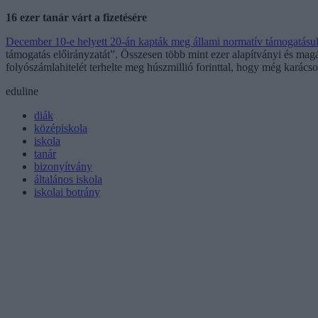
16 ezer tanár várt a fizetésére
December 10-e helyett 20-án kapták meg állami normatív támogatásuk
támogatás előirányzatát”. Összesen több mint ezer alapítványi és magán
folyószámlahitelét terhelte meg húszmillió forinttal, hogy még karácsony
eduline
diák
középiskola
iskola
tanár
bizonyítvány
általános iskola
iskolai botrány