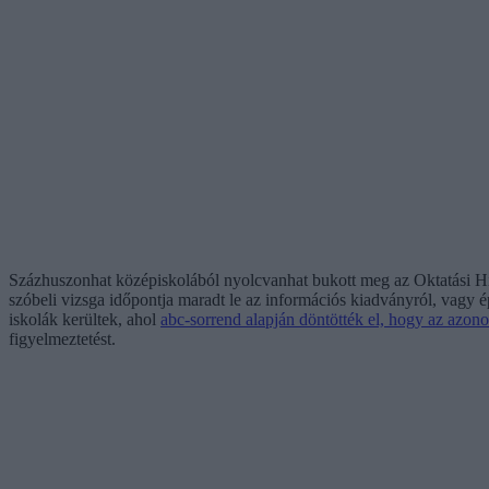
Százhuszonhat középiskolából nyolcvanhat bukott meg az Oktatási Hivat
szóbeli vizsga időpontja maradt le az információs kiadványról, vagy 
iskolák kerültek, ahol
abc-sorrend alapján döntötték el, hogy az azon
figyelmeztetést.