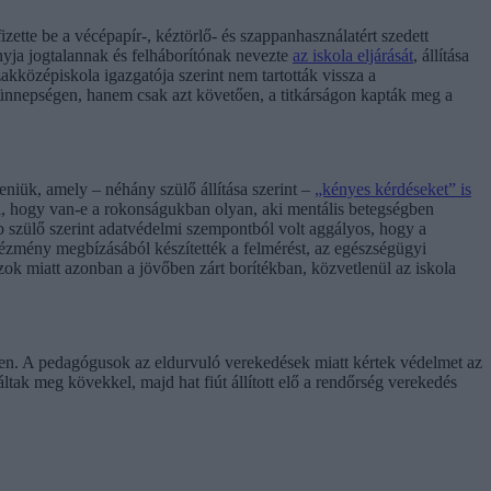
tte be a vécépapír-, kéztörlő- és szappanhasználatért szedett
sanyja jogtalannak és felháborítónak nevezte
az iskola eljárását
, állítása
akközépiskola igazgatója szerint nem tartották vissza a
ó ünnepségen, hanem csak azt követően, a titkárságon kapták meg a
eniük, amely – néhány szülő állítása szerint –
„kényes kérdéseket” is
ról, hogy van-e a rokonságukban olyan, aki mentális betegségben
bb szülő szerint adatvédelmi szempontból volt aggályos, hogy a
ézmény megbízásából készítették a felmérést, az egészségügyi
zok miatt azonban a jövőben zárt borítékban, közvetlenül az iskola
időben. A pedagógusok az eldurvuló verekedések miatt kértek védelmet az
áltak meg kövekkel, majd hat fiút állított elő a rendőrség verekedés