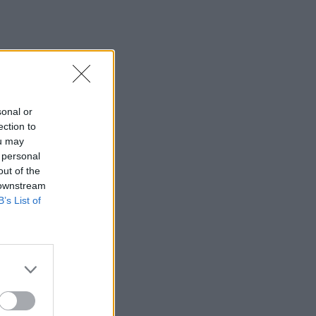
sonal or
ection to
ou may
 personal
out of the
 downstream
B’s List of