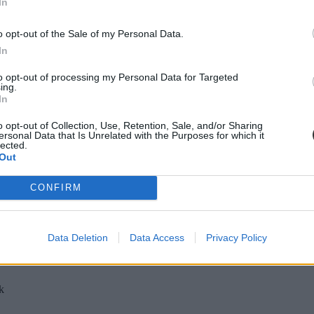
In
o opt-out of the Sale of my Personal Data.
In
to opt-out of processing my Personal Data for Targeted
ing.
In
o opt-out of Collection, Use, Retention, Sale, and/or Sharing
ersonal Data that Is Unrelated with the Purposes for which it
lected.
Out
CONFIRM
ámbéki Premontrei Keresztelő Szent János Iskola épületét
, hétfő reggel 
Data Deletion
Data Access
Privacy Policy
zetesközössége záratta le az épület életveszélyes állapotára hivatkozva –
endben megkezdődött a tanítás, a húsz végzős diák egyetlen érettségi vi
k