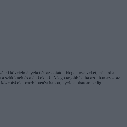
vételi követelményeket és az oktatott idegen nyelveket, máshol a
időt a szülőknek és a diákoknak. A legnagyobb bajba azonban azok az
 középiskola pénzbüntetést kapott, nyolcvanhárom pedig