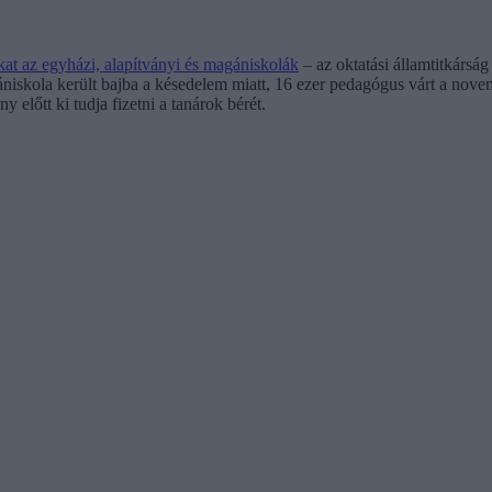
at az egyházi, alapítványi és magániskolák
– az oktatási államtitkárság
iskola került bajba a késedelem miatt, 16 ezer pedagógus várt a novembe
 előtt ki tudja fizetni a tanárok bérét.