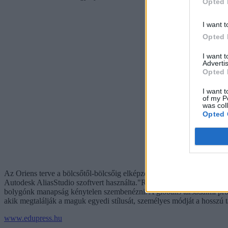
Opted 
I want t
Opted 
I want 
Advertis
Opted 
I want t
of my P
was col
Opted 
Az Oriens terve a bölcsőtől-bölcsőig elképzelés alapján született, a t
Autodesk AliasStudio szoftvert használta."Rohamosan fogyatkozó ter
bolygónk manapság kénytelen szembenézni. A globális társadalmi pro
akik megtalálják a maguk egyedi stílusát, személyes módját a hosszú tá
www.edupress.hu