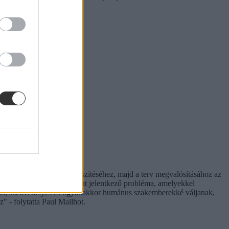
rnat a terv vázlatának elkészítéséhez, majd a terv megvalósításához az
 világméretű tendenciaként jelentkező probléma, amelyekkel
lődő, szenvedélyes és ugyanakkor humánus szakemberekké váljanak,
z" - folytatta Paul Mailhot.