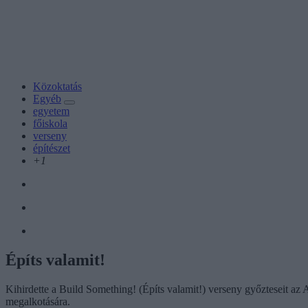
Közoktatás
Egyéb
egyetem
főiskola
verseny
építészet
+1
Építs valamit!
Kihirdette a Build Something! (Építs valamit!) verseny győzteseit az
megalkotására.