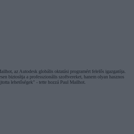
ailhot, az Autodesk globális oktatási programért felelős igazgatója.
n biztosítja a professzionális szoftvereket, hanem olyan hasznos
totta lehetőségek" - tette hozzá Paul Mailhot.