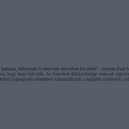
hatására, kifinomult és innovatív tervekben kel életre" - mondta Paul M
hoz, hogy megvásárolják. Az Autodesk diákközössége nemcsak ingyenese
 lehető legnagyobb mértékben kihasználhatók a legújabb szoftverek nyúj