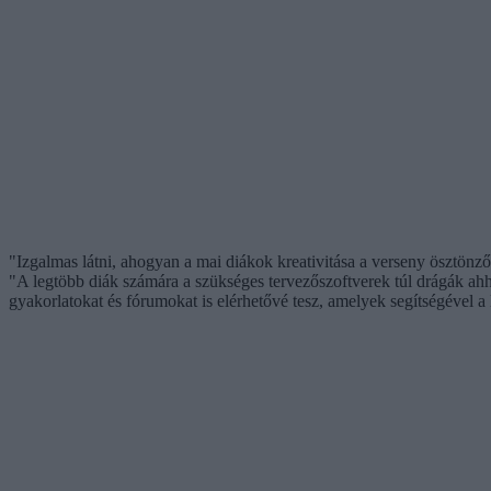
"Izgalmas látni, ahogyan a mai diákok kreativitása a verseny ösztönző 
"A legtöbb diák számára a szükséges tervezőszoftverek túl drágák ah
gyakorlatokat és fórumokat is elérhetővé tesz, amelyek segítségével a