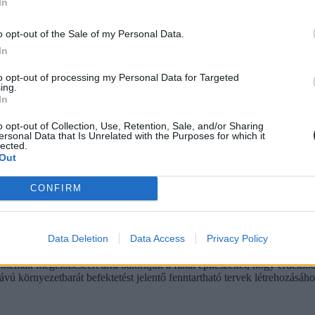
In
o opt-out of the Sale of my Personal Data.
In
to opt-out of processing my Personal Data for Targeted
ing.
In
o opt-out of Collection, Use, Retention, Sale, and/or Sharing
ersonal Data that Is Unrelated with the Purposes for which it
lected.
Out
CONFIRM
Data Deletion
Data Access
Privacy Policy
ermék jövőbeli szétszerelését és újrahasznosítását is figyelembe véve. Ce
mészeti erőforrások, klímaváltozás, globális népességrobbanás. Néhány
blémák megelőzéséért arra bátorítjuk a fiatal építészeket, hogy érdek
vú környezetbarát befektetést jelentő fenntartható tervek létrehozásáho