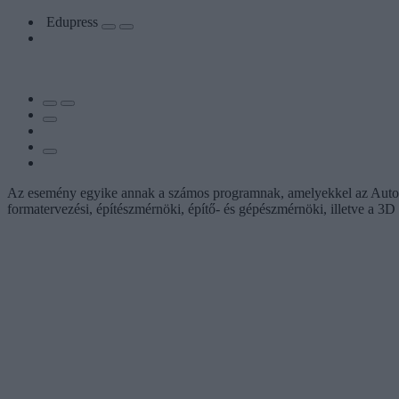
Edupress
Az esemény egyike annak a számos programnak, amelyekkel az Autodes
formatervezési, építészmérnöki, építő- és gépészmérnöki, illetve a 3D 