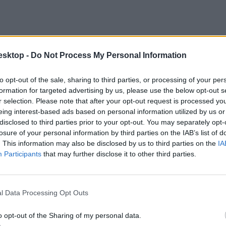
esktop -
Do Not Process My Personal Information
to opt-out of the sale, sharing to third parties, or processing of your per
formation for targeted advertising by us, please use the below opt-out s
r selection. Please note that after your opt-out request is processed y
eing interest-based ads based on personal information utilized by us or
disclosed to third parties prior to your opt-out. You may separately opt-
losure of your personal information by third parties on the IAB’s list of
. This information may also be disclosed by us to third parties on the
IA
Participants
that may further disclose it to other third parties.
l Data Processing Opt Outs
nt az ausztráliai Narrabundah College hallgatója, Andrew Southwood-Jon
atával készítette el. A UniCube, az épület-információ modellezés gyakorla
 és környezetbarát építési technológia, például rőzsefonat használatával 
o opt-out of the Sharing of my personal data.
chule für Gestaltung Schwäbisch Gmünd hallgatója nyerte zéró-kibocsát