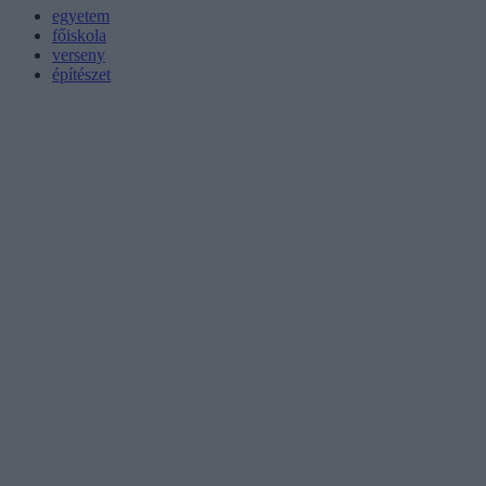
egyetem
főiskola
verseny
építészet