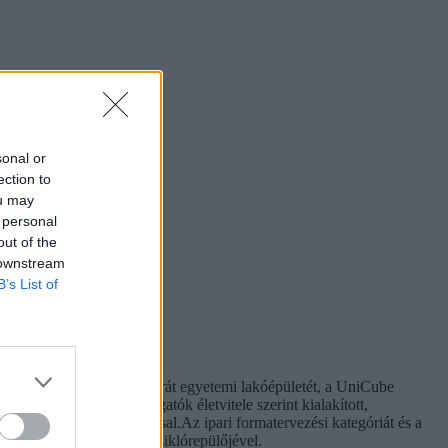
sonal or
ection to
ou may
 personal
out of the
 downstream
B’s List of
es nyerte, aki környezetbarát egyetemi lakóépületét, a UniCube
tát felhasználva, a hallgatók életvitele szerint kialakított,
és esővíz-újrahasznosítással.Az ipari formatervezési kategóriát és a
ású motorral rendelkező siklórepülőjével.