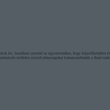
k Inc. buzdítani szeretné az egyetemistákat, hogy képzelőerejüket és
animációs területen szerzett jártasságukat kamatoztathatták a fiatal sza