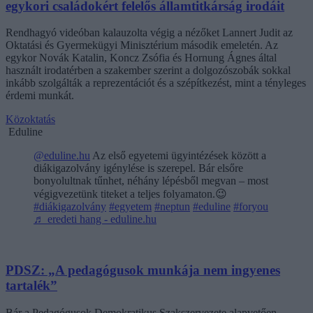
egykori családokért felelős államtitkárság irodáit
Rendhagyó videóban kalauzolta végig a nézőket Lannert Judit az
Oktatási és Gyermekügyi Minisztérium második emeletén. Az
egykor Novák Katalin, Koncz Zsófia és Hornung Ágnes által
használt irodatérben a szakember szerint a dolgozószobák sokkal
inkább szolgálták a reprezentációt és a szépítkezést, mint a tényleges
érdemi munkát.
Közoktatás
Eduline
@eduline.hu
Az első egyetemi ügyintézések között a
diákigazolvány igénylése is szerepel. Bár elsőre
bonyolultnak tűnhet, néhány lépésből megvan – most
végigvezetünk titeket a teljes folyamaton.😉
#diákigazolvány
#egyetem
#neptun
#eduline
#foryou
♬ eredeti hang - eduline.hu
PDSZ: „A pedagógusok munkája nem ingyenes
tartalék”
Bár a Pedagógusok Demokratikus Szakszervezete alapvetően