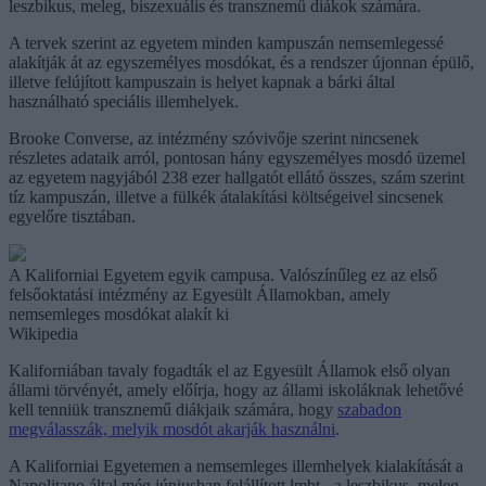
leszbikus, meleg, biszexuális és transznemű diákok számára.
A tervek szerint az egyetem minden kampuszán nemsemlegessé
alakítják át az egyszemélyes mosdókat, és a rendszer újonnan épülő,
illetve felújított kampuszain is helyet kapnak a bárki által
használható speciális illemhelyek.
Brooke Converse, az intézmény szóvivője szerint nincsenek
részletes adataik arról, pontosan hány egyszemélyes mosdó üzemel
az egyetem nagyjából 238 ezer hallgatót ellátó összes, szám szerint
tíz kampuszán, illetve a fülkék átalakítási költségeivel sincsenek
egyelőre tisztában.
A Kaliforniai Egyetem egyik campusa. Valószínűleg ez az első
felsőoktatási intézmény az Egyesült Államokban, amely
nemsemleges mosdókat alakít ki
Wikipedia
Kaliforniában tavaly fogadták el az Egyesült Államok első olyan
állami törvényét, amely előírja, hogy az állami iskoláknak lehetővé
kell tenniük transznemű diákjaik számára, hogy
szabadon
megválasszák, melyik mosdót akarják használni
.
A Kaliforniai Egyetemen a nemsemleges illemhelyek kialakítását a
Napolitano által még júniusban felállított lmbt - a leszbikus, meleg,