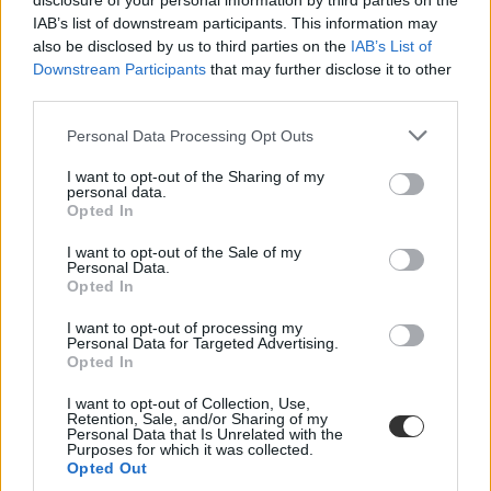
disclosure of your personal information by third parties on the
IAB’s list of downstream participants. This information may
also be disclosed by us to third parties on the
IAB’s List of
Downstream Participants
that may further disclose it to other
third parties.
Personal Data Processing Opt Outs
Az iskola mindent mérni akar – csak éppen a
tanulás lényegét nem tudja
I want to opt-out of the Sharing of my
personal data.
Opted In
Bár az iskola mint intézmény már nagyon régóta velünk van,
meglepően meglehetősen rövid múltra tekint vissza az a törekvés,
I want to opt-out of the Sale of my
hogy mélyebben megértsük és vizsgáljuk: tulajdonképpen mit is tesz
Personal Data.
az iskola a gyerekekkel. Az évszázadok során számtalan nevelési
Opted In
elmélet és a legkülönbözőbb iskolatípusok jöttek létre, a tanulás
alapvető természetéről alkotott képünk mégis gyakran tévutakra
I want to opt-out of processing my
tévedt. Vélemény.
Personal Data for Targeted Advertising.
Opted In
Közoktatás
Fóti Péter
I want to opt-out of Collection, Use,
Retention, Sale, and/or Sharing of my
Lannert Judit: Rugalmasabb napkezdés, hosszabb
Personal Data that Is Unrelated with the
Purposes for which it was collected.
szünetek és több mozgás jöhet az alsó tagozatokban
Opted Out
szeptembertől