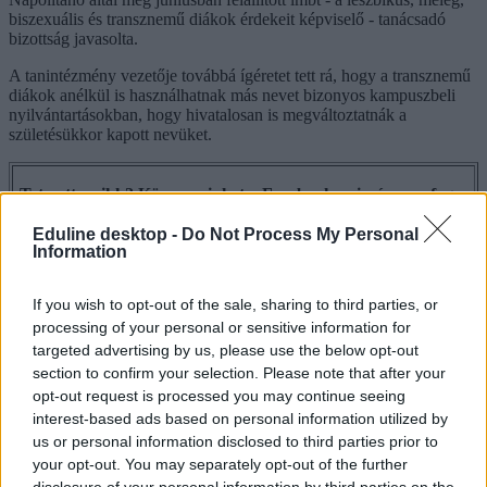
biszexuális és transznemű diákok érdekeit képviselő - tanácsadó
bizottság javasolta.
A tanintézmény vezetője továbbá ígéretet tett rá, hogy a transznemű
diákok anélkül is használhatnak más nevet bizonyos kampuszbeli
nyilvántartásokban, hogy hivatalosan is megváltoztatnák a
születésükkor kapott nevüket.
Tetszett a cikk? Kövess minket a Facebookon is, és nem fogsz
lemaradni a fontos hírekről!
Eduline desktop -
Do Not Process My Personal
Information
If you wish to opt-out of the sale, sharing to third parties, or
processing of your personal or sensitive information for
Kaliforniai Egyetem
targeted advertising by us, please use the below opt-out
University of California
section to confirm your selection. Please note that after your
transznemű diák
opt-out request is processed you may continue seeing
nemsemleges mosdó
interest-based ads based on personal information utilized by
Hozzászólások
us or personal information disclosed to third parties prior to
your opt-out. You may separately opt-out of the further