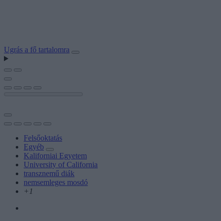
Ugrás a fő tartalomra
Felsőoktatás
Egyéb
Kaliforniai Egyetem
University of California
transznemű diák
nemsemleges mosdó
+1