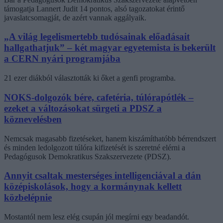
támogatja Lannert Judit 14 pontos, alsó tagozatokat érintő
javaslatcsomagját, de azért vannak aggályaik.
„A világ legelismertebb tudósainak előadásait
hallgathatjuk” – két magyar egyetemista is bekerült
a CERN nyári programjába
21 ezer diákból választották ki őket a genfi programba.
NOKS-dolgozók bére, cafetéria, túlórapótlék –
ezeket a változásokat sürgeti a PDSZ a
köznevelésben
Nemcsak magasabb fizetéseket, hanem kiszámíthatóbb bérrendszert
és minden ledolgozott túlóra kifizetését is szeretné elérni a
Pedagógusok Demokratikus Szakszervezete (PDSZ).
Annyit csaltak mesterséges intelligenciával a dán
középiskolások, hogy a kormánynak kellett
közbelépnie
Mostantól nem lesz elég csupán jól megírni egy beadandót.