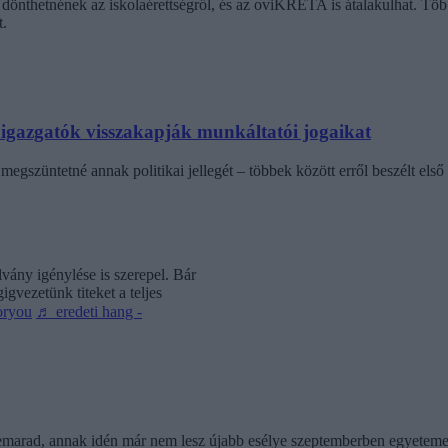
dönthetnének az iskolaérettségről, és az oviKRÉTA is átalakulhat. Többe
.
laigazgatók visszakapják munkáltatói jogaikat
egszüntetné annak politikai jellegét – többek között erről beszélt első 
vány igénylése is szerepel. Bár
gvezetünk titeket a teljes
oryou
♬ eredeti hang -
 lemarad, annak idén már nem lesz újabb esélye szeptemberben egyeteme