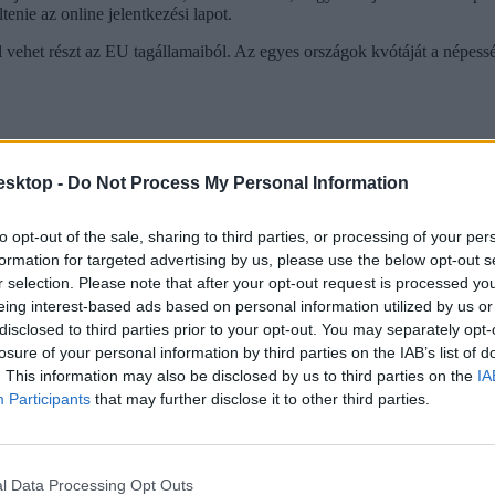
tenie az online jelentkezési lapot.
 vehet részt az EU tagállamaiból. Az egyes országok kvótáját a népes
hét legfontosabb kérdés
esktop -
Do Not Process My Personal Information
eményezés segítségével - 18 évesek pályázhatnak egy különleges utazási
ási igazolványt kapnak. Az utazási igazolvány másodosztályra szól, el
to opt-out of the sale, sharing to third parties, or processing of your per
formation for targeted advertising by us, please use the below opt-out s
r selection. Please note that after your opt-out request is processed y
eing interest-based ads based on personal information utilized by us or
disclosed to third parties prior to your opt-out. You may separately opt-
losure of your personal information by third parties on the IAB’s list of
. This information may also be disclosed by us to third parties on the
IA
Participants
that may further disclose it to other third parties.
l Data Processing Opt Outs