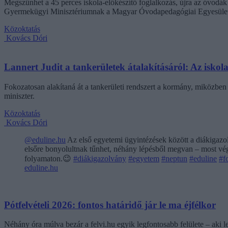
Megszűnhet a 45 perces iskola-előkészítő foglalkozás, újra az óvodák 
Gyermekügyi Minisztériumnak a Magyar Óvodapedagógiai Egyesület
Közoktatás
Kovács Dóri
Lannert Judit a tankerületek átalakításáról: Az isko
Fokozatosan alakítaná át a tankerületi rendszert a kormány, miközben m
miniszter.
Közoktatás
Kovács Dóri
@eduline.hu
Az első egyetemi ügyintézések között a diákigazol
elsőre bonyolultnak tűnhet, néhány lépésből megvan – most végi
folyamaton.😉
#diákigazolvány
#egyetem
#neptun
#eduline
#f
eduline.hu
Pótfelvételi 2026: fontos határidő jár le ma éjfélkor
Néhány óra múlva bezár a felvi.hu egyik legfontosabb felülete – aki