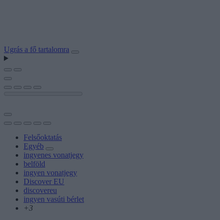
Ugrás a fő tartalomra
Felsőoktatás
Egyéb
ingyenes vonatjegy
belföld
ingyen vonatjegy
Discover EU
discovereu
ingyen vasúti bérlet
+3