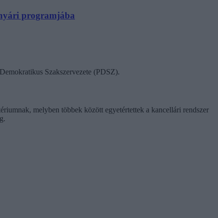
N nyári programjába
ok Demokratikus Szakszervezete (PDSZ).
tériumnak, melyben többek között egyetértettek a kancellári rendszer
g.