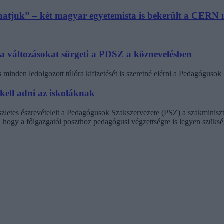
athatjuk” – két magyar egyetemista is bekerült a CER
 a változásokat sürgeti a PDSZ a köznevelésben
minden ledolgozott túlóra kifizetését is szeretné elérni a Pedagógus
 kell adni az iskoláknak
észletes észrevételeit a Pedagógusok Szakszervezete (PSZ) a szakminisz
t, hogy a főigazgatói poszthoz pedagógusi végzettségre is legyen szüksé