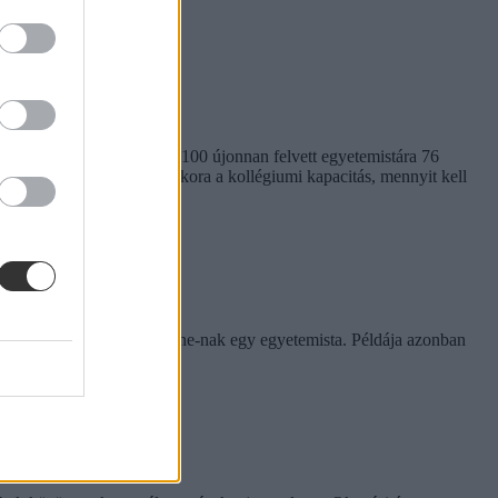
em egységes. Míg a BME-n 100 újonnan felvett egyetemistára 76
kben. Megnéztük, hol mekkora a kollégiumi kapacitás, mennyit kell
rinthet a szabály
e tapasztalatairól az Eduline-nak egy egyetemista. Példája azonban