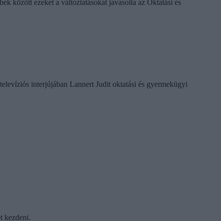
k között ezeket a változtatásokat javasolta az Oktatási és
televíziós interjújában Lannert Judit oktatási és gyermekügyi
t kezdeni.