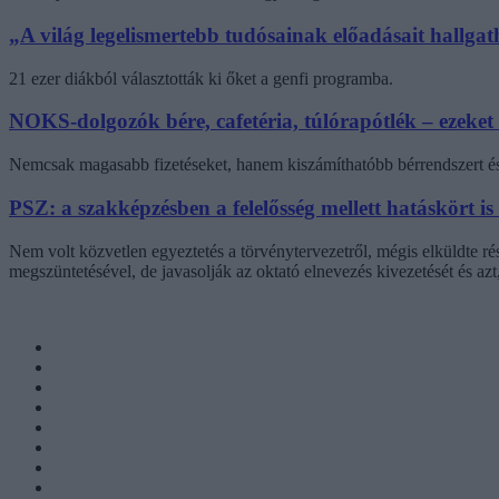
„A világ legelismertebb tudósainak előadásait hallg
21 ezer diákból választották ki őket a genfi programba.
NOKS-dolgozók bére, cafetéria, túlórapótlék – ezeket
Nemcsak magasabb fizetéseket, hanem kiszámíthatóbb bérrendszert és 
PSZ: a szakképzésben a felelősség mellett hatáskört is
Nem volt közvetlen egyeztetés a törvénytervezetről, mégis elküldte r
megszüntetésével, de javasolják az oktató elnevezés kivezetését és az