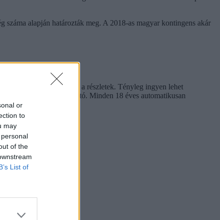
ség száma alapján határozták meg. A 2018-as magyar kontingens akár
 igazolványra. Itt vannak a részletek. Tényleg ingyen lehet
sősorban vasúton használható. Minden 18 éves automatikusan
sonal or
ection to
ou may
 personal
out of the
 downstream
B’s List of