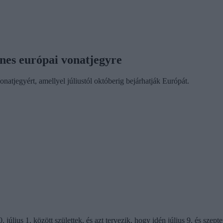
nes európai vonatjegyre
atjegyért, amellyel júliustól októberig bejárhatják Európát.
00. július 1. között születtek, és azt tervezik, hogy idén július 9. és 