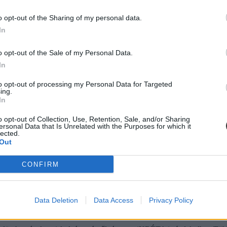
o opt-out of the Sharing of my personal data.
In
ba, mint ahány kollégiumi férőhely összesen van
o opt-out of the Sale of my Personal Data.
In
 hány kollégiumi férőhely jut a hallgatókra, a térítési díj összege s
jak pedig 9300 és 25 500 forint között mozognak a vizsgált intézménye
to opt-out of processing my Personal Data for Targeted
ing.
In
o opt-out of Collection, Use, Retention, Sale, and/or Sharing
ersonal Data that Is Unrelated with the Purposes for which it
lected.
diákmunkát – több mint százezer levelezős hallgatót é
Out
agozatos hallgató vagyok, egyből húzni kezdték a szájukat” – számolt b
gekről.
CONFIRM
Data Deletion
Data Access
Privacy Policy
dák dönthetnének az iskolaérettségről