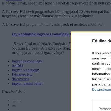
is pályázhatnak, ebben az esetben a kijelölt csoportvezetőnek kell kitöl
A DiscoverEU nevű programban idén nagyjából 20 ezer európai fiatal
nagyobb is lehet, ha más államok nem töltik ki a sajátjukat.
A DiscoverEU programról itt olvashatjátok el részletes cikkünket:
Így kaphattok ingyenes vonatjegyet európai országokba: a 
Eduline d
15 ezer fiatal utazhatja be Európát a DiscoverEU új uniós kezd
beutazni Európát? A résztvevők átlagosan 255 euró értékű utaz
megkapja az utazási igazolványt?
If you wish 
sensitive in
ingyenes vonatjegy
confirm you
belföld
continue se
ingyen vonatjegy
information 
Discover EU
discovereu
further disc
ingyen vasúti bérlet
participants
Downstream 
Hozzászólások
Persona