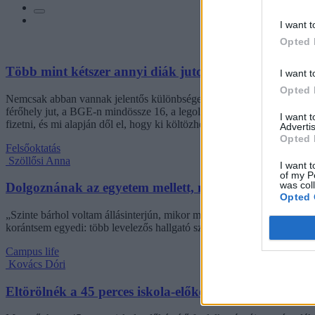
I want t
Opted 
Több mint kétszer annyi diák jutott be a felsőoktatás
I want t
Opted 
Nemcsak abban vannak jelentős különbségek az egyetemek között, hogy
férőhely jut, a BGE-n mindössze 16, a legolcsóbb havi kollégiumi dí
I want 
fizetni, és mi alapján dől el, hogy ki költözhet be.
Advertis
Opted 
Felsőoktatás
Szöllősi Anna
I want t
of my P
was col
Dolgoznának az egyetem mellett, mégsem vállalhatnak 
Opted 
„Szinte bárhol voltam állásinterjún, mikor megtudták, hogy levelező t
korántsem egyedi: több levelezős hallgató számolt be hasonló nehézsé
Campus life
Kovács Dóri
Eltörölnék a 45 perces iskola-előkészítőt, újra az óvo