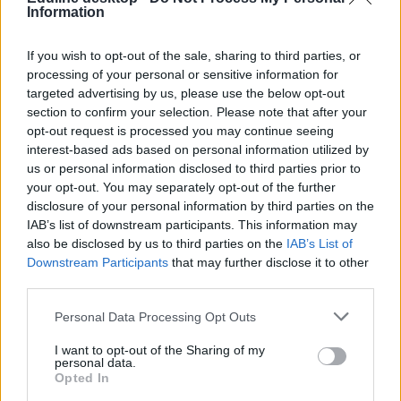
bacon burger 1490 forint.
Information
Facebook/Burger House
If you wish to opt-out of the sale, sharing to third parties, or
processing of your personal or sensitive information for
A bátrak kipróbálhatják az áfonyás burgert (buci, saláta, paradicsom,
targeted advertising by us, please use the below opt-out
150g marhahús, sült camembert sajt, áfonyaszósz, 1590 forintért)
section to confirm your selection. Please note that after your
vagy a Chikyburgert (ciabatta, 150g csirkemell, 20g edami sajt,
ruccola, feta sajt, mustáros szósz, paradicsom, uborka, jégsaláta, sült
opt-out request is processed you may continue seeing
hagyma, 1590 forint).
interest-based ads based on personal information utilized by
us or personal information disclosed to third parties prior to
Hol?
your opt-out. You may separately opt-out of the further
disclosure of your personal information by third parties on the
Budapesten több helyen:
IAB’s list of downstream participants. This information may
also be disclosed by us to third parties on the
IAB’s List of
Lurdy Ház
Downstream Participants
that may further disclose it to other
Duna Plaza
third parties.
Teréz krt. 62.
Personal Data Processing Opt Outs
Reményi Ede utca 1.
I want to opt-out of the Sharing of my
personal data.
Bővebb infót
Facebook-oldalukon
találtok
Opted In