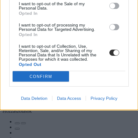
I want to opt-out of the Sale of my
Hol lehet 200 forintért megebédelni?
Personal Data.
Opted In
Az első ösztöndíj még odébb van, és a diákhitelre is
várni kell még? Akkor sincs minden veszve, ha pár ezer
I want to opt-out of processing my
forintból kell gazdálkodnotok - Campus Life
Personal Data for Targeted Advertising.
Opted In
sorozatunkban megmutatjuk nektek, hol ehettek,
kávézhattok, fénymásolhattok, vásárolhattok olcsón. 1.
rész: a 200 forintos ebéd titka.
I want to opt-out of Collection, Use,
Retention, Sale, and/or Sharing of my
Personal Data that Is Unrelated with the
hamburger
Purposes for which it was collected.
campus life
Opted Out
legjobb hamburger Budapest
színes
CONFIRM
campuslife
legjobb hamburger
Burger House
Bamba Marha
Data Deletion
Data Access
Privacy Policy
Buddies Burger
Hozzászólások