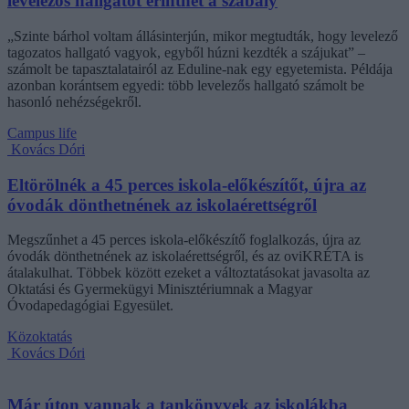
levelezős hallgatót érinthet a szabály
„Szinte bárhol voltam állásinterjún, mikor megtudták, hogy levelező
tagozatos hallgató vagyok, egyből húzni kezdték a szájukat” –
számolt be tapasztalatairól az Eduline-nak egy egyetemista. Példája
azonban korántsem egyedi: több levelezős hallgató számolt be
hasonló nehézségekről.
Campus life
Kovács Dóri
Eltörölnék a 45 perces iskola-előkészítőt, újra az
óvodák dönthetnének az iskolaérettségről
Megszűnhet a 45 perces iskola-előkészítő foglalkozás, újra az
óvodák dönthetnének az iskolaérettségről, és az oviKRÉTA is
átalakulhat. Többek között ezeket a változtatásokat javasolta az
Oktatási és Gyermekügyi Minisztériumnak a Magyar
Óvodapedagógiai Egyesület.
Közoktatás
Kovács Dóri
Már úton vannak a tankönyvek az iskolákba