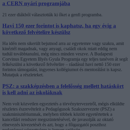
a CERN nyári programjába
21 ezer diákból választották ki őket a genfi programba.
Havi 150 ezer forintot is kaphatsz, ha egy évig a
következő felvételire készülsz
Ha idén nem sikerült bejutnod arra az egyetemre vagy szakra, amit
kinéztél magadnak, vagy anyagi, családi okok miatt eddig nem
tudtál továbbtanulni, még nincs minden veszve. A Budapesti
Corvinus Egyetem Illyés Gyula Programja egy teljes tanéven át segít
felkészülni a következő felvételire – ráadásul havi nettó 150 ezer
forintos támogatást, ingyenes kollégiumot és mentorálást is kapsz.
Mutatjuk a részleteket.
PSZ: a szakképzésben a felelősség mellett hatáskört
is kell adni az iskoláknak
Nem volt közvetlen egyeztetés a törvénytervezetről, mégis elküldte
részletes észrevételeit a Pedagógusok Szakszervezete (PSZ) a
szakminisztériumnak, melyben többek között egyetértettek a
kancellári rendszer megszüntetésével, de javasolják az oktató
elnevezés kivezetését és azt, hogy a főigazgatói poszthoz
pedagógusi végzettségre is legyen szükség.