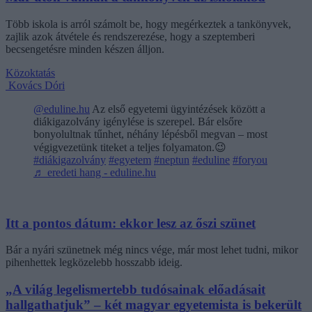
Több iskola is arról számolt be, hogy megérkeztek a tankönyvek,
zajlik azok átvétele és rendszerezése, hogy a szeptemberi
becsengetésre minden készen álljon.
Közoktatás
Kovács Dóri
@eduline.hu
Az első egyetemi ügyintézések között a
diákigazolvány igénylése is szerepel. Bár elsőre
bonyolultnak tűnhet, néhány lépésből megvan – most
végigvezetünk titeket a teljes folyamaton.😉
#diákigazolvány
#egyetem
#neptun
#eduline
#foryou
♬ eredeti hang - eduline.hu
Itt a pontos dátum: ekkor lesz az őszi szünet
Bár a nyári szünetnek még nincs vége, már most lehet tudni, mikor
pihenhettek legközelebb hosszabb ideig.
„A világ legelismertebb tudósainak előadásait
hallgathatjuk” – két magyar egyetemista is bekerült