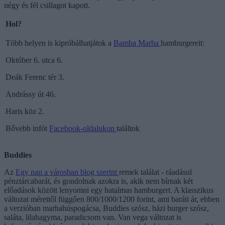
négy és fél csillagot kapott.
Hol?
Több helyen is kipróbálhatjátok a
Bamba Marha
hamburgereit:
Október 6. utca 6.
Deák Ferenc tér 3.
Andrássy út 46.
Haris köz 2.
Bővebb infót
Facebook-oldalukon
találtok
Buddies
Az
Egy nap a városban blog szerint
remek találat - ráadásul
pénztárcabarát, és gondolnak azokra is, akik nem bírnak két
előadások között lenyomni egy hatalmas hamburgert. A klasszikus
változat mérettől függően 800/1000/1200 forint, ami baráti ár, ebben
a verzióban marhahúspogácsa, Buddies szósz, házi burger szósz,
saláta, lilahagyma, paradicsom van. Van vega változat is