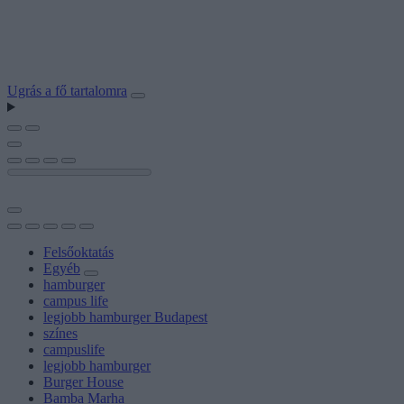
Ugrás a fő tartalomra
Felsőoktatás
Egyéb
hamburger
campus life
legjobb hamburger Budapest
színes
campuslife
legjobb hamburger
Burger House
Bamba Marha