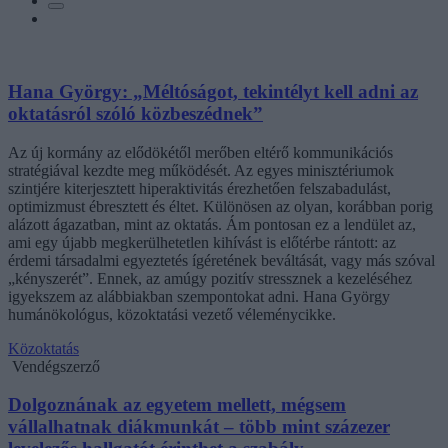
Hana György: „Méltóságot, tekintélyt kell adni az
oktatásról szóló közbeszédnek”
Az új kormány az elődökétől merőben eltérő kommunikációs
stratégiával kezdte meg működését. Az egyes minisztériumok
szintjére kiterjesztett hiperaktivitás érezhetően felszabadulást,
optimizmust ébresztett és éltet. Különösen az olyan, korábban porig
alázott ágazatban, mint az oktatás. Ám pontosan ez a lendület az,
ami egy újabb megkerülhetetlen kihívást is előtérbe rántott: az
érdemi társadalmi egyeztetés ígéretének beváltását, vagy más szóval
„kényszerét”. Ennek, az amúgy pozitív stressznek a kezeléséhez
igyekszem az alábbiakban szempontokat adni. Hana György
humánökológus, közoktatási vezető véleménycikke.
Közoktatás
Vendégszerző
Dolgoznának az egyetem mellett, mégsem
vállalhatnak diákmunkát – több mint százezer