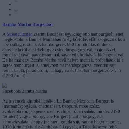
Bamba Marha Burgerbár
A
Street Kitchen
szerint Budapest egyik legjobb hamburgerét lehet
megkóstolni a Bamba Marhában (még kóstolás előtt szögezzük le: a
név csillagos ötös). A hamburgerek 990 forinttól kezdődnek,
ennyibe kerül a csirkeburger csirkehúspogácsával, majonézzel,
római salátával, paradicsommal, savanyú uborkával, lilahagymával.
De ha már egy Bamba Marha nevű helyre mentek, próbáljátok ki a
sajtos hamburgert is, amelyben marhahúspogácsa, cheddar sajt
római saláta, paradicsom, lilahagyma és házi hamburgerszósz van
(1290 forint).
Facebook/Bamba Marha
Az ínyencek kipróbálhatják a La Bamba Mexicana Burgert is
(marhahúspogácsa, cheddar sajt, babpüré, mole szósz,
avokádókrém, jalapeno, nachos chips, római saláta, mindez 2190
forintért) vagy a Sloppy Joe Burgert (marhahúspogácsa,
káposztasaláta, sloppy joe ragu, gouda sajt, rántott hagymakarika,
1990 forintért) is. Az Andrássy úti egység a Tripadvisoron ötből