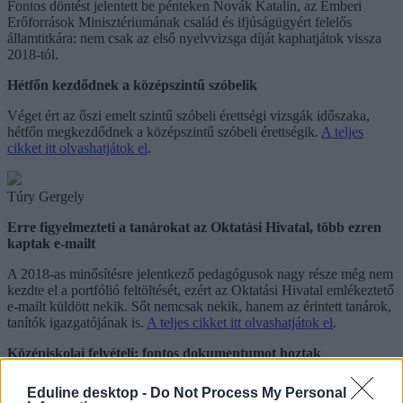
Fontos döntést jelentett be pénteken Novák Katalin, az Emberi
Erőforrások Minisztériumának család és ifjúságügyért felelős
államtitkára: nem csak az első nyelvvizsga díját kaphatjátok vissza
2018-tól.
Hétfőn kezdődnek a középszintű szóbelik
Véget ért az őszi emelt szintű szóbeli érettségi vizsgák időszaka,
hétfőn megkezdődnek a középszintű szóbeli érettségik.
A teljes
cikket itt olvashatjátok el
.
Túry Gergely
Erre figyelmezteti a tanárokat az Oktatási Hivatal, több ezren
kaptak e-mailt
A 2018-as minősítésre jelentkező pedagógusok nagy része még nem
kezdte el a portfólió feltöltését, ezért az Oktatási Hivatal emlékeztető
e-mailt küldött nekik. Sőt nemcsak nekik, hanem az érintett tanárok,
tanítók igazgatójának is.
A teljes cikket itt olvashatjátok el
.
Középiskolai felvételi: fontos dokumentumot hoztak
nyilvánosságra
Eduline desktop -
Do Not Process My Personal
Az Oktatási Hivatal nyilvánosságra hozta a központi írásbeli vizsgát