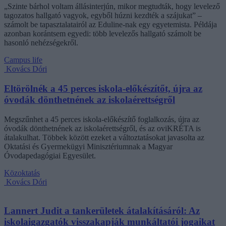
„Szinte bárhol voltam állásinterjún, mikor megtudták, hogy levelező
tagozatos hallgató vagyok, egyből húzni kezdték a szájukat” –
számolt be tapasztalatairól az Eduline-nak egy egyetemista. Példája
azonban korántsem egyedi: több levelezős hallgató számolt be
hasonló nehézségekről.
Campus life
Kovács Dóri
Eltörölnék a 45 perces iskola-előkészítőt, újra az
óvodák dönthetnének az iskolaérettségről
Megszűnhet a 45 perces iskola-előkészítő foglalkozás, újra az
óvodák dönthetnének az iskolaérettségről, és az oviKRÉTA is
átalakulhat. Többek között ezeket a változtatásokat javasolta az
Oktatási és Gyermekügyi Minisztériumnak a Magyar
Óvodapedagógiai Egyesület.
Közoktatás
Kovács Dóri
Lannert Judit a tankerületek átalakításáról: Az
iskolaigazgatók visszakapják munkáltatói jogaikat