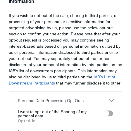
Information
szervező intézmények listáját, valamint a jelentkezési lapokat.
A
teljes cikket itt olvashatjátok el
.
If you wish to opt-out of the sale, sharing to third parties, or
Húsz év után újraindul a pilótaképzés Magyarországon
processing of your personal or sensitive information for
targeted advertising by us, please use the below opt-out
Két évtized után újraindul a hazai pilótaképzés a 2018/2019-es
section to confirm your selection. Please note that after your
tanévtől a Nemzeti Közszolgálati Egyetem (NKE) Hadtudományi és
Honvédtisztképző Karán - jelentette be az NKE Katonai
opt-out request is processed you may continue seeing
Repülőintézet vezetője kedden Szolnokon, az MH 86. Szolnok
interest-based ads based on personal information utilized by
Helikopter Bázison.
A teljes cikket itt olvashatjátok el.
us or personal information disclosed to third parties prior to
your opt-out. You may separately opt-out of the further
felsőoktatási rangsor
disclosure of your personal information by third parties on the
egyetemi rangsor
IAB’s list of downstream participants. This information may
HVG rangsor
a hét hírei
also be disclosed by us to third parties on the
IAB’s List of
HVG felsőoktatási rangsor
Downstream Participants
that may further disclose it to other
HVG egyetemi rangsor
third parties.
belföld
HVG Diploma 2018
Personal Data Processing Opt Outs
Hozzászólások
I want to opt-out of the Sharing of my
personal data.
Opted In