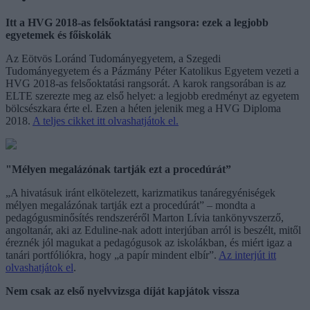
Itt a HVG 2018-as felsőoktatási rangsora: ezek a legjobb
egyetemek és főiskolák
Az Eötvös Loránd Tudományegyetem, a Szegedi
Tudományegyetem és a Pázmány Péter Katolikus Egyetem vezeti a
HVG 2018-as felsőoktatási rangsorát. A karok rangsorában is az
ELTE szerezte meg az első helyet: a legjobb eredményt az egyetem
bölcsészkara érte el. Ezen a héten jelenik meg a HVG Diploma
2018.
A teljes cikket itt olvashatjátok el.
"Mélyen megalázónak tartják ezt a procedúrát”
„A hivatásuk iránt elkötelezett, karizmatikus tanáregyéniségek
mélyen megalázónak tartják ezt a procedúrát” – mondta a
pedagógusminősítés rendszeréről Marton Lívia tankönyvszerző,
angoltanár, aki az Eduline-nak adott interjúban arról is beszélt, mitől
éreznék jól magukat a pedagógusok az iskolákban, és miért igaz a
tanári portfóliókra, hogy „a papír mindent elbír”.
Az interjút itt
olvashatjátok el
.
Nem csak az első nyelvvizsga díját kapjátok vissza