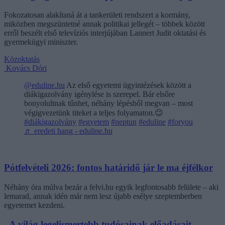
Fokozatosan alakítaná át a tankerületi rendszert a kormány,
miközben megszüntetné annak politikai jellegét – többek között
erről beszélt első televíziós interjújában Lannert Judit oktatási és
gyermekügyi miniszter.
Közoktatás
Kovács Dóri
@eduline.hu
Az első egyetemi ügyintézések között a
diákigazolvány igénylése is szerepel. Bár elsőre
bonyolultnak tűnhet, néhány lépésből megvan – most
végigvezetünk titeket a teljes folyamaton.😉
#diákigazolvány
#egyetem
#neptun
#eduline
#foryou
♬ eredeti hang - eduline.hu
Pótfelvételi 2026: fontos határidő jár le ma éjfélkor
Néhány óra múlva bezár a felvi.hu egyik legfontosabb felülete – aki
lemarad, annak idén már nem lesz újabb esélye szeptemberben
egyetemet kezdeni.
„A világ legelismertebb tudósainak előadásait