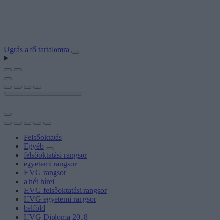
Ugrás a fő tartalomra
Felsőoktatás
Egyéb
felsőoktatási rangsor
egyetemi rangsor
HVG rangsor
a hét hírei
HVG felsőoktatási rangsor
HVG egyetemi rangsor
belföld
HVG Diploma 2018