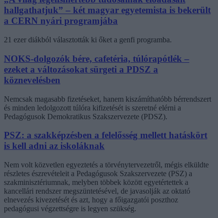
hallgathatjuk” – két magyar egyetemista is bekerült
a CERN nyári programjába
21 ezer diákból választották ki őket a genfi programba.
NOKS-dolgozók bére, cafetéria, túlórapótlék –
ezeket a változásokat sürgeti a PDSZ a
köznevelésben
Nemcsak magasabb fizetéseket, hanem kiszámíthatóbb bérrendszert
és minden ledolgozott túlóra kifizetését is szeretné elérni a
Pedagógusok Demokratikus Szakszervezete (PDSZ).
PSZ: a szakképzésben a felelősség mellett hatáskört
is kell adni az iskoláknak
Nem volt közvetlen egyeztetés a törvénytervezetről, mégis elküldte
részletes észrevételeit a Pedagógusok Szakszervezete (PSZ) a
szakminisztériumnak, melyben többek között egyetértettek a
kancellári rendszer megszüntetésével, de javasolják az oktató
elnevezés kivezetését és azt, hogy a főigazgatói poszthoz
pedagógusi végzettségre is legyen szükség.