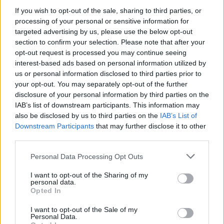
If you wish to opt-out of the sale, sharing to third parties, or
Több mint kétszer annyi diák jutott be a
processing of your personal or sensitive information for
felsőoktatásba, mint ahány kollégiumi férőhely
targeted advertising by us, please use the below opt-out
összesen van
section to confirm your selection. Please note that after your
opt-out request is processed you may continue seeing
Nemcsak abban vannak jelentős különbségek az egyetemek között,
interest-based ads based on personal information utilized by
hogy hány kollégiumi férőhely jut a hallgatókra, a térítési díj összege
us or personal information disclosed to third parties prior to
sem egységes. Míg a BME-n 100 újonnan felvett egyetemistára 76
your opt-out. You may separately opt-out of the further
férőhely jut, a BGE-n mindössze 16, a legolcsóbb havi kollégiumi
díjak pedig 9300 és 25 500 forint között mozognak a vizsgált
disclosure of your personal information by third parties on the
intézményekben. Megnéztük, hol mekkora a kollégiumi kapacitás,
IAB’s list of downstream participants. This information may
mennyit kell fizetni, és mi alapján dől el, hogy ki költözhet be.
also be disclosed by us to third parties on the
IAB’s List of
Downstream Participants
that may further disclose it to other
Felsőoktatás
third parties.
Szöllősi Anna
Personal Data Processing Opt Outs
Dolgoznának az egyetem mellett, mégsem
vállalhatnak diákmunkát – több mint százezer
I want to opt-out of the Sharing of my
levelezős hallgatót érinthet a szabály
personal data.
Opted In
„Szinte bárhol voltam állásinterjún, mikor megtudták, hogy levelező
tagozatos hallgató vagyok, egyből húzni kezdték a szájukat” –
I want to opt-out of the Sale of my
Personal Data.
számolt be tapasztalatairól az Eduline-nak egy egyetemista. Példája