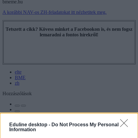
bmeme.hu
A korábbi NAV-os ZH-feladatokat itt nézhetitek meg.
Tetszett a cikk? Kövess minket a Facebookon is, és nem fogsz
lemaradni a fontos hírekről!
elte
BME
zh
Hozzászólások
Eduline desktop -
Do Not Process My Personal
Information