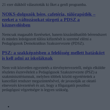
21 ezer diákból választották ki őket a genfi programba.
NOKS-dolgozók bére, cafetéria, túlórapótlék –
ezeket a változásokat sürgeti a PDSZ a
köznevelésben
Nemcsak magasabb fizetéseket, hanem kiszámíthatóbb bérrendszert
és minden ledolgozott túlóra kifizetését is szeretné elérni a
Pedagógusok Demokratikus Szakszervezete (PDSZ).
PSZ: a szakképzésben a felelősség mellett hatáskört
is kell adni az iskoláknak
Nem volt közvetlen egyeztetés a törvénytervezetről, mégis elküldte
részletes észrevételeit a Pedagógusok Szakszervezete (PSZ) a
szakminisztériumnak, melyben többek között egyetértettek a
kancellári rendszer megszüntetésével, de javasolják az oktató
elnevezés kivezetését és azt, hogy a főigazgatói poszthoz
pedagógusi végzettségre is legyen szükség.