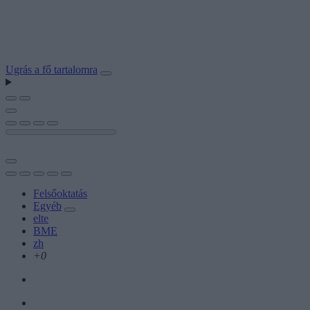
Ugrás a fő tartalomra
Felsőoktatás
Egyéb
elte
BME
zh
+0