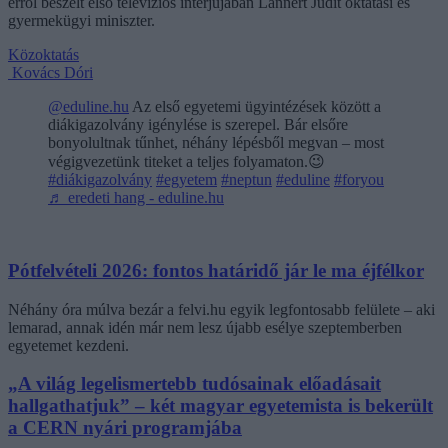
erről beszélt első televíziós interjújában Lannert Judit oktatási és
gyermekügyi miniszter.
Közoktatás
Kovács Dóri
@eduline.hu
Az első egyetemi ügyintézések között a
diákigazolvány igénylése is szerepel. Bár elsőre
bonyolultnak tűnhet, néhány lépésből megvan – most
végigvezetünk titeket a teljes folyamaton.😉
#diákigazolvány
#egyetem
#neptun
#eduline
#foryou
♬ eredeti hang - eduline.hu
Pótfelvételi 2026: fontos határidő jár le ma éjfélkor
Néhány óra múlva bezár a felvi.hu egyik legfontosabb felülete – aki
lemarad, annak idén már nem lesz újabb esélye szeptemberben
egyetemet kezdeni.
„A világ legelismertebb tudósainak előadásait
hallgathatjuk” – két magyar egyetemista is bekerült
a CERN nyári programjába