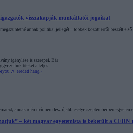
laigazgatók visszakapják munkáltatói jogaikat
egszüntetné annak politikai jellegét – többek között erről beszélt első 
vány igénylése is szerepel. Bár
gvezetünk titeket a teljes
oryou
♬ eredeti hang -
 lemarad, annak idén már nem lesz újabb esélye szeptemberben egyeteme
athatjuk” – két magyar egyetemista is bekerült a CER