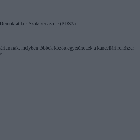
ok Demokratikus Szakszervezete (PDSZ).
tériumnak, melyben többek között egyetértettek a kancellári rendszer
g.