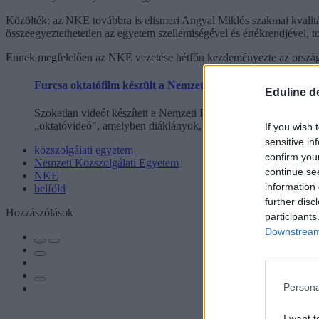
Közölték: az NKE továbbra is elismeri Angyal Miklós szakmai kvalitás
összeegyeztethetetlen az egyetem szellemiségével és értékrendjével, 
Ennek megfelelően az NKE vezetése hétfőn kezdeményezte az országo
Furcsa oktatófilm készült a Nemzeti Közszolgálati Egyetem
Eduline d
Szokatlan videót készített a Nemzeti Közszolgálati Egyetem né
„oktatóvideó", amelyben diáklányok, leendő rendőrtisztek „vulgá
If you wish 
sensitive in
közszolgálati egyetem
confirm you
Nemzeti Közszolgálati Egyetem
continue se
NKE
information 
belföld
further disc
Hozzászólások
participants
Downstream 
Persona
I want t