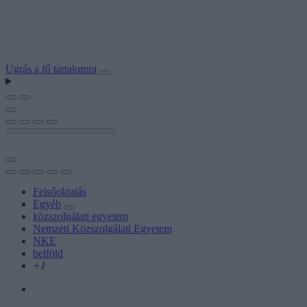
Ugrás a fő tartalomra
Felsőoktatás
Egyéb
közszolgálati egyetem
Nemzeti Közszolgálati Egyetem
NKE
belföld
+1