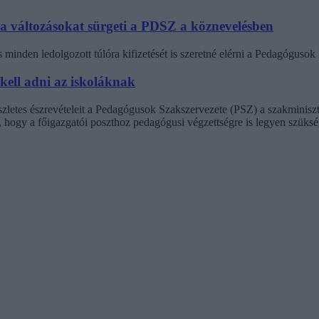
 a változásokat sürgeti a PDSZ a köznevelésben
minden ledolgozott túlóra kifizetését is szeretné elérni a Pedagógus
 kell adni az iskoláknak
észletes észrevételeit a Pedagógusok Szakszervezete (PSZ) a szakminisz
t, hogy a főigazgatói poszthoz pedagógusi végzettségre is legyen szüksé