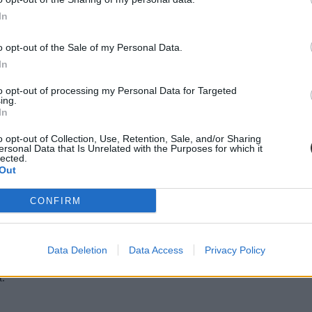
In
ba, mint ahány kollégiumi férőhely összesen van
 hány kollégiumi férőhely jut a hallgatókra, a térítési díj összege s
o opt-out of the Sale of my Personal Data.
jak pedig 9300 és 25 500 forint között mozognak a vizsgált intézménye
In
to opt-out of processing my Personal Data for Targeted
ing.
In
diákmunkát – több mint százezer levelezős hallgatót é
o opt-out of Collection, Use, Retention, Sale, and/or Sharing
ersonal Data that Is Unrelated with the Purposes for which it
lected.
agozatos hallgató vagyok, egyből húzni kezdték a szájukat” – számolt b
Out
gekről.
CONFIRM
dák dönthetnének az iskolaérettségről
Data Deletion
Data Access
Privacy Policy
dönthetnének az iskolaérettségről, és az oviKRÉTA is átalakulhat. Többe
.