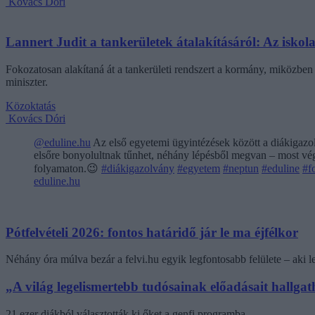
Kovács Dóri
Lannert Judit a tankerületek átalakításáról: Az isko
Fokozatosan alakítaná át a tankerületi rendszert a kormány, miközben m
miniszter.
Közoktatás
Kovács Dóri
@eduline.hu
Az első egyetemi ügyintézések között a diákigazol
elsőre bonyolultnak tűnhet, néhány lépésből megvan – most végi
folyamaton.😉
#diákigazolvány
#egyetem
#neptun
#eduline
#f
eduline.hu
Pótfelvételi 2026: fontos határidő jár le ma éjfélkor
Néhány óra múlva bezár a felvi.hu egyik legfontosabb felülete – aki
„A világ legelismertebb tudósainak előadásait hallg
21 ezer diákból választották ki őket a genfi programba.