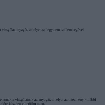
 vizsgálat anyagát, amelyet az "egyetem szellemiségével
te annak a vizsgálatnak az anyagát, amelyet az intézmény korábbi
dőre készített videófilm miatt.