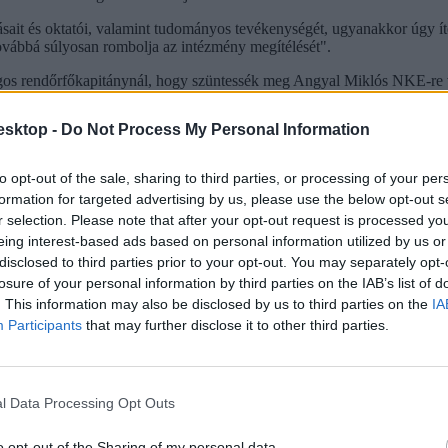
ait és oktatói, valamint tudományos tevékenységét, ugyanakkor úgy ítéli
továbbá súlyosan rombolja az intézmény megítélését".
s rendőrfőkapitánynál, hogy szüntessék meg Angyal Miklós NKE-re vez
en
esktop -
Do Not Process My Personal Information
hány hallgatója. Indulatokat keltett a Nemzeti Közszolgálati Egyetem 
ris szavakkal dobálózva adnak elő egy jelenetet" - írja az Átlátszó. A h
to opt-out of the sale, sharing to third parties, or processing of your per
formation for targeted advertising by us, please use the below opt-out s
r selection. Please note that after your opt-out request is processed y
eing interest-based ads based on personal information utilized by us or
disclosed to third parties prior to your opt-out. You may separately opt-
losure of your personal information by third parties on the IAB’s list of
. This information may also be disclosed by us to third parties on the
IA
Participants
that may further disclose it to other third parties.
l Data Processing Opt Outs
o opt-out of the Sharing of my personal data.