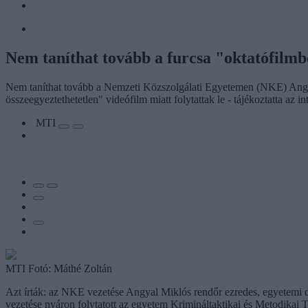
Nem taníthat tovább a furcsa "oktatófilmb
Nem taníthat tovább a Nemzeti Közszolgálati Egyetemen (NKE) Angyal
összeegyeztethetetlen" videófilm miatt folytattak le - tájékoztatta az 
MTI
MTI Fotó: Máthé Zoltán
Azt írták: az NKE vezetése Angyal Miklós rendőr ezredes, egyetemi do
vezetése nyáron folytatott az egyetem Krimináltaktikai és Metodikai 