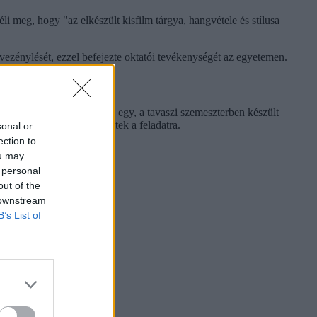
 meg, hogy "az elkészült kisfilm tárgya, hangvétele és stílusa
énylését, ezzel befejezte oktatói tevékenységét az egyetemen.
Rendészettudományi Karán egy, a tavaszi szemeszterben készült
allgatók önként jelentkeztek a feladatra.
sonal or
ection to
ou may
 personal
out of the
 downstream
B’s List of