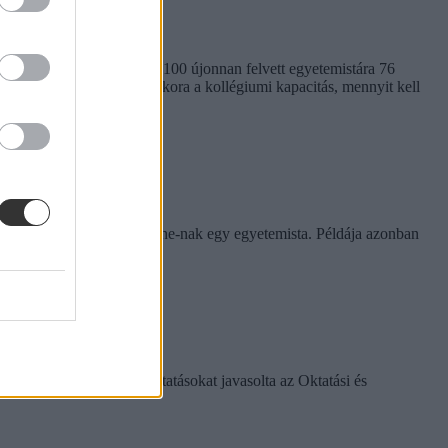
em egységes. Míg a BME-n 100 újonnan felvett egyetemistára 76
kben. Megnéztük, hol mekkora a kollégiumi kapacitás, mennyit kell
rinthet a szabály
e tapasztalatairól az Eduline-nak egy egyetemista. Példája azonban
k között ezeket a változtatásokat javasolta az Oktatási és