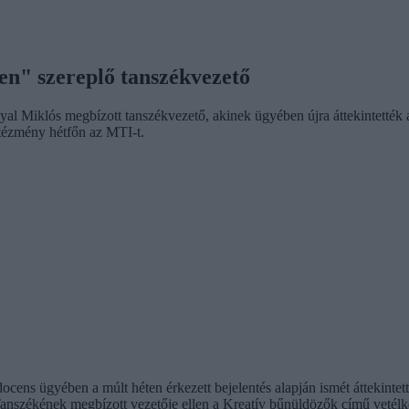
en" szereplő tanszékvezető
 Miklós megbízott tanszékvezető, akinek ügyében újra áttekintették a
intézmény hétfőn az MTI-t.
cens ügyében a múlt héten érkezett bejelentés alapján ismét áttekintet
Tanszékének megbízott vezetője ellen a Kreatív bűnüldözők című vetélke