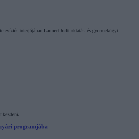
televíziós interjújában Lannert Judit oktatási és gyermekügyi
t kezdeni.
N nyári programjába