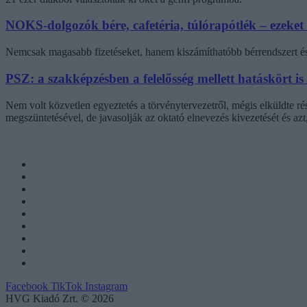
NOKS-dolgozók bére, cafetéria, túlórapótlék – ezeket
Nemcsak magasabb fizetéseket, hanem kiszámíthatóbb bérrendszert és 
PSZ: a szakképzésben a felelősség mellett hatáskört is
Nem volt közvetlen egyeztetés a törvénytervezetről, mégis elküldte r
megszüntetésével, de javasolják az oktató elnevezés kivezetését és az
Facebook
TikTok
Instagram
HVG Kiadó Zrt. © 2026