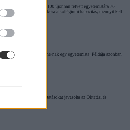
em egységes. Míg a BME-n 100 újonnan felvett egyetemistára 76
kben. Megnéztük, hol mekkora a kollégiumi kapacitás, mennyit kell
rinthet a szabály
e tapasztalatairól az Eduline-nak egy egyetemista. Példája azonban
k között ezeket a változtatásokat javasolta az Oktatási és