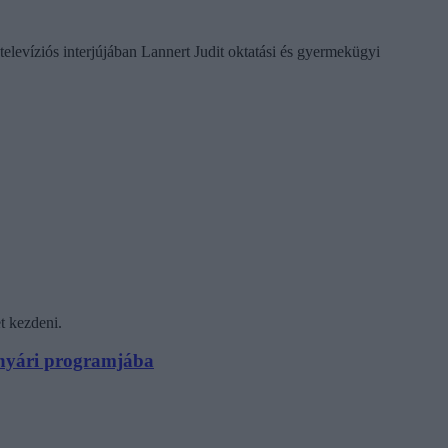
televíziós interjújában Lannert Judit oktatási és gyermekügyi
t kezdeni.
N nyári programjába