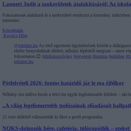
Lannert Judit a tankerületek átalakításáról: Az isko
Fokozatosan alakítaná át a tankerületi rendszert a kormány, miközben m
miniszter.
Közoktatás
Kovács Dóri
@eduline.hu
Az első egyetemi ügyintézések között a diákigazol
elsőre bonyolultnak tűnhet, néhány lépésből megvan – most végi
folyamaton.😉
#diákigazolvány
#egyetem
#neptun
#eduline
#f
eduline.hu
Pótfelvételi 2026: fontos határidő jár le ma éjfélkor
Néhány óra múlva bezár a felvi.hu egyik legfontosabb felülete – aki
„A világ legelismertebb tudósainak előadásait hallg
21 ezer diákból választották ki őket a genfi programba.
NOKS-dolgozók bére, cafetéria, túlórapótlék – ezeket