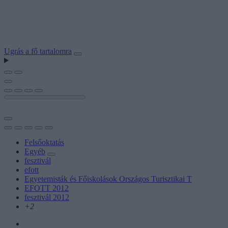
Ugrás a fő tartalomra
Felsőoktatás
Egyéb
fesztivál
efott
Egyetemisták és Főiskolások Országos Turisztikai T
EFOTT 2012
fesztivál 2012
+2