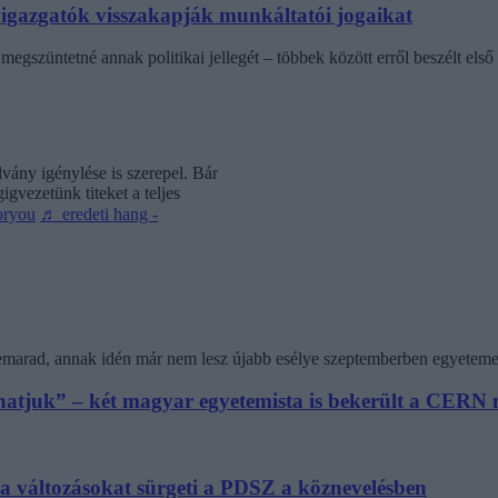
laigazgatók visszakapják munkáltatói jogaikat
egszüntetné annak politikai jellegét – többek között erről beszélt első 
vány igénylése is szerepel. Bár
gvezetünk titeket a teljes
oryou
♬ eredeti hang -
 lemarad, annak idén már nem lesz újabb esélye szeptemberben egyeteme
athatjuk” – két magyar egyetemista is bekerült a CER
 a változásokat sürgeti a PDSZ a köznevelésben