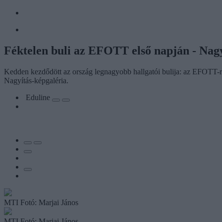
Féktelen buli az EFOTT első napján - Nagy
Kedden kezdődött az ország legnagyobb hallgatói bulija: az EFOTT-ra 
Nagyítás-képgaléria.
Eduline
MTI Fotó: Marjai János
MTI Fotó: Marjai János