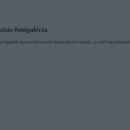
ítás-fotógaléria
legalább hatvan-hetvenezer fesztiválozót várnak, az első este pörgésé