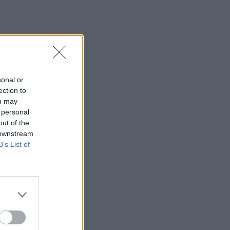
sonal or
ection to
ou may
 personal
out of the
 downstream
B’s List of