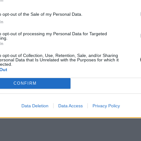
 hány kollégiumi férőhely jut a hallgatókra, a térítési díj összege s
jak pedig 9300 és 25 500 forint között mozognak a vizsgált intézménye
o opt-out of the Sale of my Personal Data.
In
to opt-out of processing my Personal Data for Targeted
ing.
In
diákmunkát – több mint százezer levelezős hallgatót é
o opt-out of Collection, Use, Retention, Sale, and/or Sharing
agozatos hallgató vagyok, egyből húzni kezdték a szájukat” – számolt b
ersonal Data that Is Unrelated with the Purposes for which it
lected.
gekről.
Out
CONFIRM
dák dönthetnének az iskolaérettségről
dönthetnének az iskolaérettségről, és az oviKRÉTA is átalakulhat. Többe
Data Deletion
Data Access
Privacy Policy
.