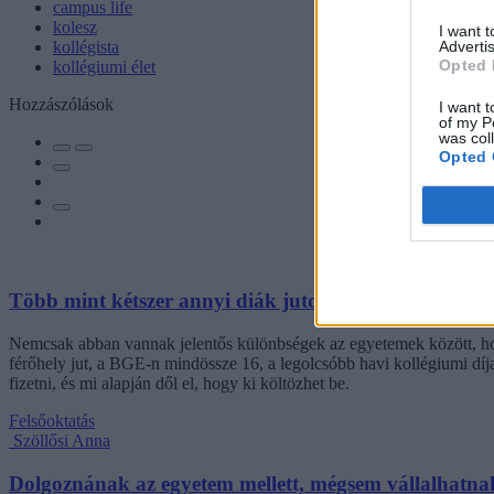
campus life
kolesz
I want 
Advertis
kollégista
Opted 
kollégiumi élet
Hozzászólások
I want t
of my P
was col
Opted 
Több mint kétszer annyi diák jutott be a felsőoktatás
Nemcsak abban vannak jelentős különbségek az egyetemek között, hogy
férőhely jut, a BGE-n mindössze 16, a legolcsóbb havi kollégiumi dí
fizetni, és mi alapján dől el, hogy ki költözhet be.
Felsőoktatás
Szöllősi Anna
Dolgoznának az egyetem mellett, mégsem vállalhatnak 