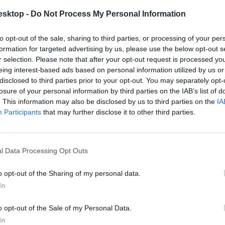
esktop -
Do Not Process My Personal Information
 forintból megebédelhettek, de a legolcsóbb megoldás azért mégis az, 
to opt-out of the sale, sharing to third parties, or processing of your per
formation for targeted advertising by us, please use the below opt-out s
r selection. Please note that after your opt-out request is processed y
eing interest-based ads based on personal information utilized by us or
 háromszögben jártunk,
első cikkünket itt
,
a másodikat itt olvashatjátok
disclosed to third parties prior to your opt-out. You may separately opt-
leti campusa körül található
étkezdékről itt
, az Üllői úti kínálatról pedi
losure of your personal information by third parties on the IAB’s list of
. This information may also be disclosed by us to third parties on the
IA
400-500 forintos színházjegyek titkát
ebben a cikkünkben árultuk el
, az
Participants
that may further disclose it to other third parties.
cikk? Kövess minket a Facebookon is, és nem fogsz lemaradni a font
l Data Processing Opt Outs
o opt-out of the Sharing of my personal data.
In
o opt-out of the Sale of my Personal Data.
In