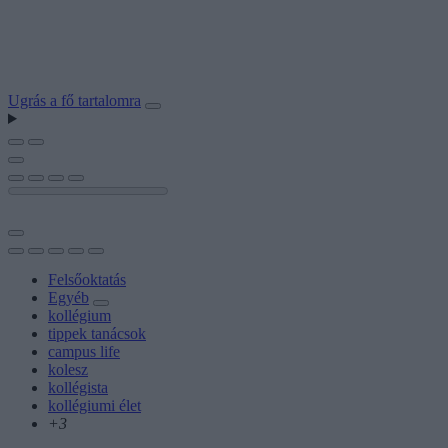
Ugrás a fő tartalomra
Felsőoktatás
Egyéb
kollégium
tippek tanácsok
campus life
kolesz
kollégista
kollégiumi élet
+3