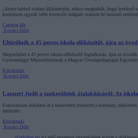
„Szinte bárhol voltam állásinterjún, mikor megtudták, hogy levelező t
korántsem egyedi: több levelezős hallgató számolt be hasonló nehézsé
Campus life
Kovács Dóri
Eltörölnék a 45 perces iskola-előkészítőt, újra az óvo
Megszűnhet a 45 perces iskola-előkészítő foglalkozás, újra az óvodák 
Gyermekügyi Minisztériumnak a Magyar Óvodapedagógiai Egyesület
Közoktatás
Kovács Dóri
Lannert Judit a tankerületek átalakításáról: Az isko
Fokozatosan alakítaná át a tankerületi rendszert a kormány, miközben m
miniszter.
Közoktatás
Kovács Dóri
@eduline.hu
Az első egyetemi ügyintézések között a diákigazol