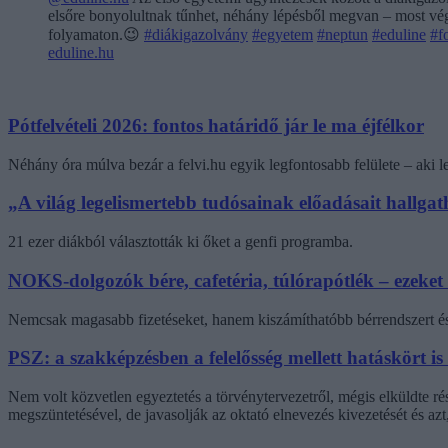
elsőre bonyolultnak tűnhet, néhány lépésből megvan – most végi
folyamaton.😉
#diákigazolvány
#egyetem
#neptun
#eduline
#f
eduline.hu
Pótfelvételi 2026: fontos határidő jár le ma éjfélkor
Néhány óra múlva bezár a felvi.hu egyik legfontosabb felülete – aki
„A világ legelismertebb tudósainak előadásait hallg
21 ezer diákból választották ki őket a genfi programba.
NOKS-dolgozók bére, cafetéria, túlórapótlék – ezeket
Nemcsak magasabb fizetéseket, hanem kiszámíthatóbb bérrendszert és 
PSZ: a szakképzésben a felelősség mellett hatáskört is
Nem volt közvetlen egyeztetés a törvénytervezetről, mégis elküldte r
megszüntetésével, de javasolják az oktató elnevezés kivezetését és az