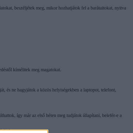
atokat, beszéljétek meg, mikor hozhatjátok fel a barátaitokat, nyitva
kedéstől kímélitek meg magatokat.
t, és ne hagyjátok a közös helyiségekben a laptopot, telefont,
hattok, így már az első héten meg tudjátok állapítani, belefér-e a
ánljuk.