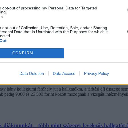
to opt-out of processing my Personal Data for Targeted
ing.
In
o opt-out of Collection, Use, Retention, Sale, and/or Sharing
ersonal Data that Is Unrelated with the Purposes for which it
lected.
Out
CONFIRM
Data Deletion
Data Access
Privacy Policy
ba, mint ahány kollégiumi férőhely összesen van
 hány kollégiumi férőhely jut a hallgatókra, a térítési díj összege s
jak pedig 9300 és 25 500 forint között mozognak a vizsgált intézménye
diákmunkát – több mint százezer levelezős hallgatót é