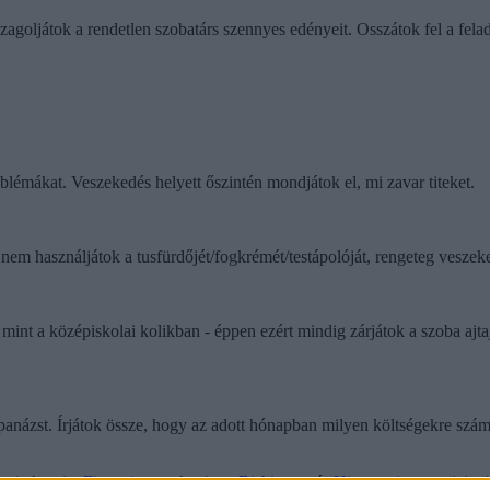
zagoljátok a rendetlen szobatárs szennyes edényeit. Osszátok fel a felad
roblémákat. Veszekedés helyett őszintén mondjátok el, mi zavar titeket.
nem használjátok a tusfürdőjét/fogkrémét/testápolóját, rengeteg vesze
t a középiskolai kolikban - éppen ezért mindig zárjátok a szoba ajtajá
anázst. Írjátok össze, hogy az adott hónapban milyen költségekre számít
etitek: mi a
Financiust
, valamint a
Bishinews
és
Hintersteiner
appjait aj