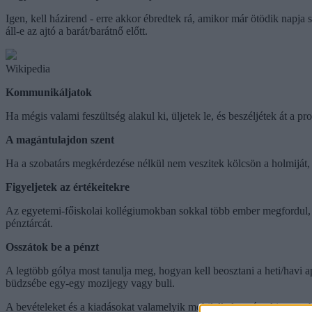
Igen, kell házirend - erre akkor ébredtek rá, amikor már ötödik napja s
áll-e az ajtó a barát/barátnő előtt.
Wikipedia
Kommunikáljatok
Ha mégis valami feszültség alakul ki, üljetek le, és beszéljétek át a p
A magántulajdon szent
Ha a szobatárs megkérdezése nélkül nem veszitek kölcsön a holmiját, 
Figyeljetek az értékeitekre
Az egyetemi-főiskolai kollégiumokban sokkal több ember megfordul, min
pénztárcát.
Osszátok be a pénzt
A legtöbb gólya most tanulja meg, hogyan kell beosztani a heti/havi ap
büdzsébe egy-egy mozijegy vagy buli.
A bevételeket és a kiadásokat valamelyik mobilalkalmazással is vezeth