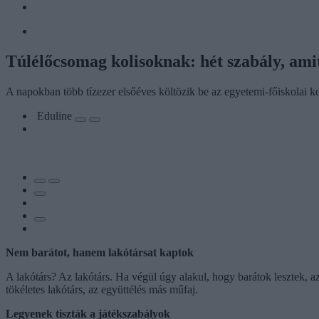
Túlélőcsomag kolisoknak: hét szabály, ami
A napokban több tízezer elsőéves költözik be az egyetemi-főiskolai ko
Eduline
Nem barátot, hanem lakótársat kaptok
A lakótárs? Az lakótárs. Ha végül úgy alakul, hogy barátok lesztek, az
tökéletes lakótárs, az együttélés más műfaj.
Legyenek tiszták a játékszabályok