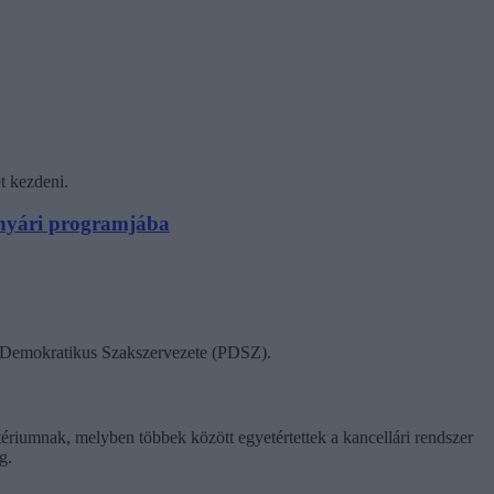
t kezdeni.
N nyári programjába
ok Demokratikus Szakszervezete (PDSZ).
tériumnak, melyben többek között egyetértettek a kancellári rendszer
g.