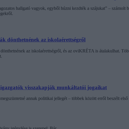
agozatos hallgató vagyok, egyből húzni kezdték a szájukat” – számolt b
gekről.
dák dönthetnének az iskolaérettségről
dönthetnének az iskolaérettségről, és az oviKRÉTA is átalakulhat. Többe
.
laigazgatók visszakapják munkáltatói jogaikat
egszüntetné annak politikai jellegét – többek között erről beszélt első 
vány igénylése is szerepel. Bár