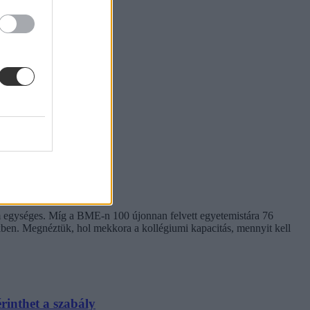
em egységes. Míg a BME-n 100 újonnan felvett egyetemistára 76
kben. Megnéztük, hol mekkora a kollégiumi kapacitás, mennyit kell
rinthet a szabály