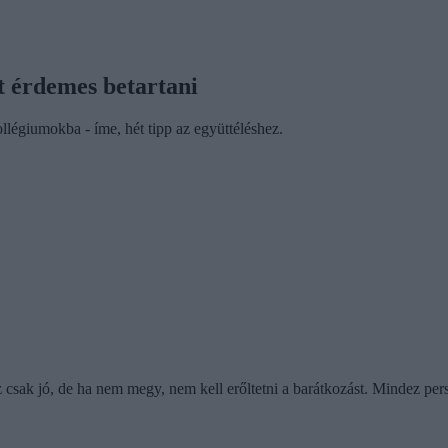
t érdemes betartani
llégiumokba - íme, hét tipp az együttéléshez.
 csak jó, de ha nem megy, nem kell erőltetni a barátkozást. Mindez persz