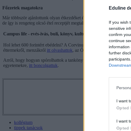
Főzzetek magatokra
Eduline d
Már többször ajánlottunk olyan étkezdéket és menzákat, ahol 600-700
If you wish 
de így is rengeteg olcsó étel receptjét megtaláljátok.
sensitive in
Campus life - evés-ivás, buli, könyv, kultúra kevés pénzből
confirm you
continue se
Hol lehet 600 forintért ebédelni? A Corvinus-ELTE BTK-ELTE ÁJK
information 
éttermekről, menzákról
itt olvashattok
, az Óbudai Egyetem VIII. kerü
further disc
participants
Arról, hogy hogyan spórolhattok a tankönyveken,
itt olvashattok
. A 
Downstream 
egyetemekre,
itt boncolgattuk
.
Tetszett a 
Persona
I want t
Opted 
I want t
kollégium
tippek tanácsok
Opted 