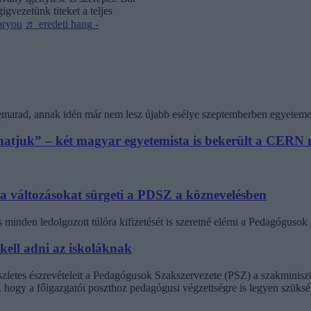
gvezetünk titeket a teljes
oryou
♬ eredeti hang -
 lemarad, annak idén már nem lesz újabb esélye szeptemberben egyeteme
athatjuk” – két magyar egyetemista is bekerült a CER
 a változásokat sürgeti a PDSZ a köznevelésben
minden ledolgozott túlóra kifizetését is szeretné elérni a Pedagógus
 kell adni az iskoláknak
észletes észrevételeit a Pedagógusok Szakszervezete (PSZ) a szakminisz
t, hogy a főigazgatói poszthoz pedagógusi végzettségre is legyen szüksé